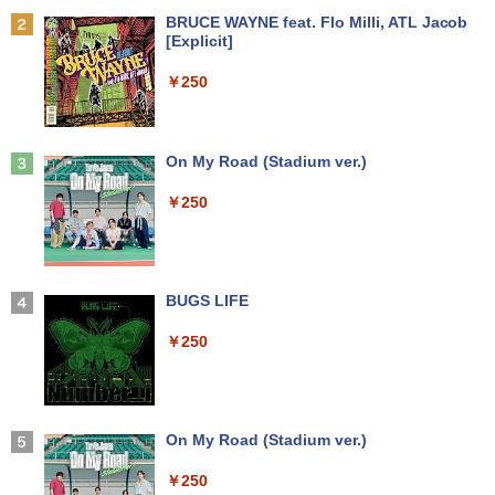
A#ABJ [ProDesk 600 G4 SFF(i5-8500 8
イト 1920 x 1080 フルHD TNパネル 非
Vジャンプ編集部
Anker Soundcore P31i ブラック
BRUCE WAYNE feat. Flo Milli, ATL Jacob
【期間限定！特別20％OFFクーポン配布
GB HDD500GB Win10Pro64)]
光沢 ノングレア HDMI DVI VGA VESA準
2
[Explicit]
中！】Lenovo 14e Chromebook Gen 3
拠 ディスプレイ PS4 switch 対応 スイッ
￥1,870
￥4,990
第12世代 Intel N100｜14型 FHD ｜RAM
チ 【中古】
￥19,280
￥250
4GB・64GB eMMC｜軽量・長時間バッ
テリー｜5G対応（nanoSIM／eSIM）｜
￥4,900
Wi-Fi 6｜1080pカメラ｜HDMI・USB-C
小学生の語彙力アップ 基礎練習ドリル12
3
｜ChromeOS（Gemini 生成AI対応）｜
Dell OptiPlex 3050 SFF 第7世代 Core i
00 新装版 どんな子も言葉力が伸びる! [
3
【整備済み品】
Anker Soundcore Liberty 5 ミッドナイトブ
On My Road (Stadium ver.)
5 メモリ16GB SSD 256GB Office付き H
学習国語研究会 ]
ラック
DMI Windows11 デスクトップパソコン
23.8インチ液晶ワイドモニター DELL デ
3
￥20,800
￥250
中古パソコン
ル P2417H D-Sub15 HDMI DisplatP
￥1,870
￥14,990
ort【中古】
￥27,800
￥7,700
エントリーで最大10倍！充実機能ノート
3
【中古】ONE PIECE ＜1−115巻セッ
4
パソコン テンキー/DVD/WEBカメラ内蔵
【2026年アップグレード版】AOKIMI ワイヤ
BUGS LIFE
ト＞ / 尾田栄一郎（コミックセット）
第8世代Core i3/i5 Core i7 最大メモリ16
レスイヤホン bluetooth イヤホン V12 小型
【★楽天1位★正規品★3年保証★新品】
4
GB 新品SSD256GB 東芝 NEC有名メー
軽量 ブルートゥースHi-Fi 最大36時間再生 ぶ
￥250
デスクトップパソコン 一体型pc 23型 フ
【保護ケース付き】 モバイルモニター 1
￥17,398
4
カー15.6型 DVD内蔵 15.6インチ HDMI P
るーとゅーす コードレス ENCノイズキャン
ルHD液晶一体型 デスクトップパソコン
5.6インチ モバイルモニタースタンド ノ
olaris Office搭載 最新MicrosoftOffice2
セリング 自動ペアリング Type-C充電 マイク
インテル Core 7【Windows 11搭載】U
ングレア 1080PフルHD ディスプレイ コ
024可 Windows11 長期保証 中古PC
付き 防水 タッチ式音量調整 スポーツ/通勤/通
SB 2.0 USB 3.0 5G WIFI搭載 一体型パソ
スパ デュアルモニター サブモニター ポ
学/WEB会議(ホワイト)
コン メモリー16GB SSD 2TB
ータブルモニター ゲーミングモニター T
￥18,000
pye-C/mini HDMI iPhone対応
On My Road (Stadium ver.)
2026年8月発売 予約 mini ミニ 2026年9
5
￥1,964
￥59,800
月号 ミルク M!LK MILK
￥12,480
￥250