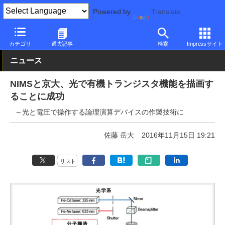
Powered by
Translate
PC Watch
市場
技術
その他
カテゴリ
過去記事
検索
Impressサイト
ニュース
NIMSと京大、光で有機トランジスタ機能を描画す
ることに成功
～光と電圧で操作する論理演算デバイスの作製技術に
佐藤 岳大
2016年11月15日 19:21
リスト