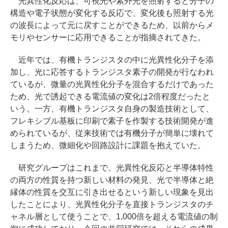
光異性化反応は、可視光や紫外光を照射すると分子の
構造や電子状態が変化する反応で、変化後も照射する光
の波長によって元に戻すことができるため、以前からメ
モリやセンサーに応用できることが指摘されてきた。
近年では、有機トランジスタの中に光異性化分子を添
加し、光に応答するトランジスタ素子の開発が行なわれ
ているが、微量の光異性化分子を混合するだけであった
ため、光で誘起できる電流値の変化は2倍程度だったと
いう。一方、有機トランジスタ自身の製造技術として、
フレキシブル基板に印刷で素子を作製する技術開発が進
められているが、従来技術では有機分子が簡単に壊れて
しまうため、微細化や回路設計に課題を抱えていた。
研究グループはこれまで、光異性化反応と半導体特性
の両方の性質を持つ新しい材料の発見、光で半導体と絶
縁体の性質を交互に引き出せるという新しい現象を見出
したことにより、光異性化分子を直接トランジスタのチ
ャネル層として使うことで、1,000倍を超える電流値の制