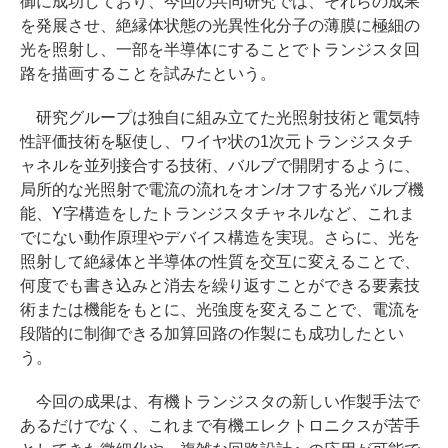
御に成功しており、今回の共同研究では、それらの成果
を発展させ、絶縁体状態の光異性化分子の薄膜に極細の
光を照射し、一部を半導体にすることでトランジスタ回
路を描画することを試みたという。
研究グループは独自に組み立てた光照射技術と電気特
性評価技術を駆使し、ワイヤ状の1次元トランジスタチ
ャネルを並列接合する技術、バルブで開閉するように、
局所的な光照射で電流の流れをオン/オフする光バルブ機
能、Y字構造をしたトランジスタチャネルなど、これま
でにない動作原理やデバイス構造を実現。さらに、光を
照射して絶縁体と半導体の性質を交互に変えることで、
何度でも書き込みと消去を繰り返すことができる要素技
術または機能をもとに、光強度を変えることで、電流を
段階的に制御できる加算回路の作製にも成功したとい
う。
今回の成果は、有機トランジスタの新しい作製手法で
あるだけでなく、これまで有機エレクトロニクスが苦手