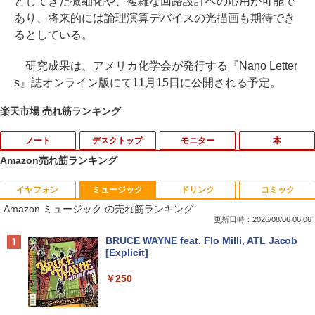
としてきた微細化や、複雑な回路設計への応用が可能で
あり、将来的には論理演算デバイスの光描画も期待でき
るとしている。
研究成果は、アメリカ化学会が発行する『Nano Letter
s』誌オンライン版にて11月15日に公開される予定。
楽天市場 売れ筋ランキング
ノート
デスクトップ
モニター
本
Amazon売れ筋ランキング
イヤフォン
ミュージック
ドリンク
コミック
【マラソンセール期間中ポイント5倍】
パソコンデスクトップ 中古モニター 液晶
【中古】 DELL E1914Hc 18.5インチ 液
14ひきのシリーズ （既12巻） [ いわむ
1
1
1
1
Amazon ミュージック の売れ筋ランキング
【訳あり】中古 MacBook Air 13.3イン
モニター★色指定不可★19型〜液晶 即使
晶モニター D-sub 非光沢 ノングレア 動
ら かずお ]
チ 2015年 型番A1466 Core i5 メモリ8G
用可能 中古PC限定 シークレット【1ヶ月
作保証 [96781]
更新日時：2026/08/06 06:06
B SSD256GB Webカメラ Wi-Fi Bluetoo
保証】【中古】
￥17,160
Anker Soundcore P40i オフホワイト
BRUCE WAYNE feat. Flo Milli, ATL Jacob
th macOS Monterey 動作確認済 すぐ使
￥3,980
[Explicit]
える 90日保証 送料無料 Apple
￥2,780
￥5,990
￥250
￥19,980
ドラゴンボールスーパーダイバーズ 1st
2
EPSON 液晶モニター LD22W83L 21.5イ
ANNIVERSARY SUPER GUIDE[本/雑誌]
2
HP ★中古パソコン・Aランク★5XB43P
ンチワイド ホワイト LCD LEDバックラ
(Vジャンプブックス) (単行本・ムック) /
2