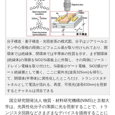
分子構造・素子構造・光照射系の模式図。分子はジアリールエ
テン中心骨格の両側にビフェニル基が取り付けられており、開
環体では絶縁体、閉環体では半導体の性質を示す。まず開環体
(絶縁体)の薄膜をSiO2/Si基板上に作製し、その両側にソース・
ドレイン電極を取り付けた。Si基板がゲート電極、SiO2膜がゲ
ート絶縁層として働く。ここに紫外光(波長325nm)を掃引し
て、閉環体(半導体)に異性化したところだけ、トランジスタチ
ャネルとして電流が流れる。再度、可視光(波長633nm)を照射
するとチャネルは消去できる
国立研究開発法人 物質・材料研究機構(NIMS)と京都大
学は、光異性化分子の薄膜に光を照射することで、トラ
ンジスタ回路などさまざまなデバイスを描画することに