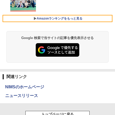
￥4,550
良品 フルHD 13.3インチ HP ProBook 63
Xiaomi シャオミ REDMI Buds 8 Lite ワイヤ
4
5 Aero G7 Windows11 高性能 AMD Ryz
レスイヤホン Bluetooth 5.4 ノイズキャンセ
【公式・直販】デスクトップパソコン P
5
en 5-4500u 16GB 爆速NVMe式256GB-S
リング ANC 36時間再生
C 新品 Office付き 可能 Lenovo IdeaCe
MSI ビジネスモニター PRO MP2412 薄
5
SD カメラ 無線Wi-Fi6 Office付き Win11
Amazonランキングをもっと見る
ntre Mini 01IRH10R Core 5 プロセッサ
型 VAパネル フルHD/23.8インチ/HDMI/D
【中古ノートパソコン 中古パソコン 中古
￥2,980
ー 210H メモリ 16GB SSD 512GB Wind
isplayPort/リフレッシュレート100Hz/応
PC】送料無料 あす楽対応 即日発送（Wi
ows11 Microsoft Office2024搭載可能
答速度1ms(MPRT)/ブルーライトカット
ndows10も対応可能 Win10）
送料無料 1年保証【NortonP】
【新品】
Google 検索で当サイトの記事を優先表示させる
【Amazon.co.jp限定】 い・ろ・は・す 2L P
薬屋のひとりごと 17巻 (デジタル版ビッグガ
￥29,689
￥139,980
￥13,900
ET ラベルレス ×8本
ンガンコミックス)
￥1,001
￥770
【中古】SONY VAIO ProPG VJPG11C11
5
N 中古 ノートOffice Win11 or Win10 第
8世代[Core i5 8250U 8GB SSD256GB
無線 カメラ 13.3型 ブラック] :良品
by Amazon 天然水 ラベルレス 500ml ×24本
異世界居酒屋「のぶ」(22) (角川コミックス・
富士山の天然水 バナジウム含有 水 ミネラル
エース)
関連リンク
ウォーター ペットボトル 静岡県産 500ミリリ
￥29,980
ットル (Smart Basic)
￥832
NIMSのホームページ
￥1,380
ニュースリリース
HUNTER×HUNTER モノクロ版 39 (ジャンプ
コミックスDIGITAL)
by Amazon 天然水ラベルレス 2L×9本
トップページに戻る