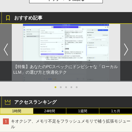
￥572
￥1,117
おすすめ記事
スーパーの裏でヤニ吸うふたり 9巻 (デジタル
版ビッグガンガンコミックス)
by Amazon 炭酸水 ラベルレス 500ml ×24本
強炭酸水 ペットボトル 500ミリリットル (Sm
art Basic)
￥810
￥1,625
ONE PIECE モノクロ版 115 (ジャンプコミッ
【特集】あなたのPCスペックにドンピシャな「ローカル
クスDIGITAL)
コカ・コーラ やかんの麦茶 from 爽健美茶 ラ
LLM」の選び方と快適化テク
ベルレス 650mlPET×24本
￥594
￥1,653
●
●
●
●
●
アクセスランキング
1時間
24時間
1週間
1カ月
キオクシア、メモリ不足をフラッシュメモリで補う拡張モジュー
ル