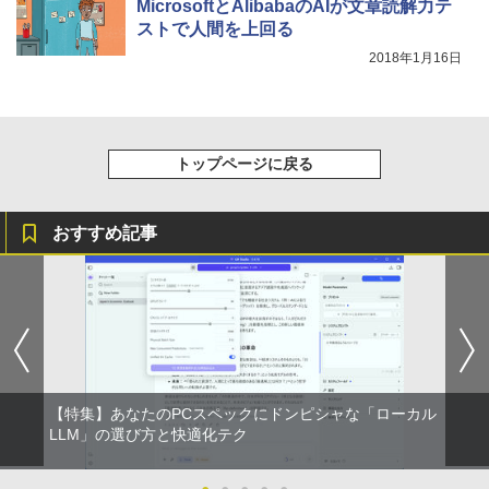
MicrosoftとAlibabaのAIが文章読解力テ
ストで人間を上回る
2018年1月16日
トップページに戻る
おすすめ記事
【特集】あなたのPCスペックにドンピシャな「ローカル
LLM」の選び方と快適化テク
●
●
●
●
●