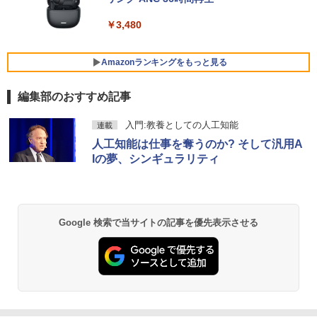
3GHz 16GB 128GB(SSD)+500GB(HDD)
ス】pcモニター 1920*1080 FHD パソコ
Quadro K600 DVD+-RW Windows7 Pro
ン モニター VA非光沢 4000:1 HDMI 角度
64bit 難有 【中古】【20260325】
￥3,480
調整 VESA Freesync スピーカー内蔵 kk
smart 最強配送 HG-215
【全商品10%OFF+P5倍】HP 250 G7 第
￥24,000
5
8世代 Core i5 Windows11 Pro メモリ 8
Amazonランキングをもっと見る
￥12,399
GB 16GB SSD 256GB 512GB 15型 テン
キー WEBカメラ DVDマルチ HDMI USB
編集部のおすすめ記事
3.1WPS Office 2 中古ノートPC 中古パ
ソコン ノートPC 中古ノートパソコン
BRUCE WAYNE feat. Flo Milli, ATL Jacob
by Amazon 天然水 ラベルレス 500ml ×24本
薬屋のひとりごと 17巻 (デジタル版ビッグガ
入門:教養としての人工知能
連載
[Explicit]
富士山の天然水 バナジウム含有 水 ミネラル
ンガンコミックス)
￥26,400
人工知能は仕事を奪うのか? そして汎用A
ウォーター ペットボトル 静岡県産 500ミリリ
ットル (Smart Basic)
Iの夢、シンギュラリティ
￥250
￥770
￥1,380
BRUCE WAYNE feat. Flo Milli, ATL Jacob
異世界居酒屋「のぶ」(22) (角川コミックス・
[Explicit]
エース)
Google 検索で当サイトの記事を優先表示させる
【Amazon.co.jp限定】 い・ろ・は・す 2L P
ET ラベルレス ×8本
￥250
￥832
￥1,112
On My Road (Stadium ver.)
ONE PIECE モノクロ版 115 (ジャンプコミッ
クスDIGITAL)
by Amazon 天然水ラベルレス 2L×9本