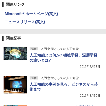
￥250
関連リンク
￥594
￥1,117
Microsoftのホームページ(英文)
ニュースリリース(英文)
On My Road (Stadium ver.)
HUNTER×HUNTER モノクロ版 39 (ジャンプ
コミックスDIGITAL)
by Amazon 炭酸水 ラベルレス 500ml ×24本
強炭酸水 ペットボトル 500ミリリットル (Sm
￥250
art Basic)
￥572
関連記事
￥1,625
入門:教養としての人工知能
連載
BUGS LIFE
スーパーの裏でヤニ吸うふたり 9巻 (デジタル
人工知能とは何か? 機械学習、深層学習
版ビッグガンガンコミックス)
コカ・コーラ やかんの麦茶 from 爽健美茶 ラ
の違いとは?
ベルレス 650mlPET×24本
￥250
￥810
2016年9月21日
￥2,009
入門:教養としての人工知能
連載
人工知能の事例を見る。ビジネスから芸
術まで
2016年8月30日