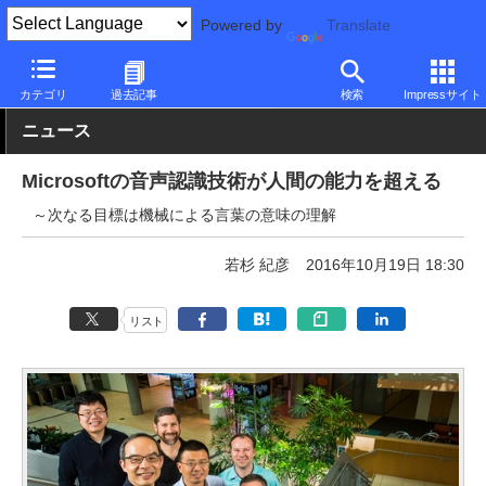
Powered by
Translate
PC Watch
市場
技術
Microsoft
カテゴリ
過去記事
検索
Impressサイト
ニュース
Microsoftの音声認識技術が人間の能力を超える
～次なる目標は機械による言葉の意味の理解
若杉 紀彦
2016年10月19日 18:30
リスト