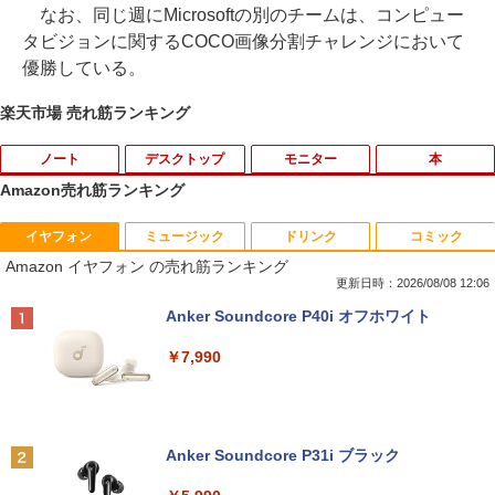
なお、同じ週にMicrosoftの別のチームは、コンピュー
タビジョンに関するCOCO画像分割チャレンジにおいて
優勝している。
楽天市場 売れ筋ランキング
ノート
デスクトップ
モニター
本
Amazon売れ筋ランキング
イヤフォン
ミュージック
ドリンク
コミック
中古パソコン | Dell | Latitude 3590 | Wi
【★最大100%ポイント】おまかせ 中古
【おまかせ】モニター 23インチ 1920x1
オレンジページ 2026 10/17号増刊＜グレ
1
1
1
1
Amazon イヤフォン の売れ筋ランキング
ndows11 | ノートPC | 一年保証 | 第8世
パソコン Windows XP Celeron or Core
080 フルHD HDMI PCモニター 中古ディ
ー＞ [雑誌]
代 | Core i5 8250U 1.6(〜最大3.4)GHz |
2 メモリ 4GB HDD 250GB DVDドライブ
スプレイ
更新日時：2026/08/08 12:06
MEM:8GB | SSD:256GB(新品) | 光学ド
搭載 リフレッシュPC デスクトップ 中古
￥1,689
Anker Soundcore P40i オフホワイト
ライブ:非搭載 | 無線LAN:あり | Webカ
安心保証 初期設定不要
￥6,600
メラ内蔵 | テンキー | Win11Pro64Bit | A
￥7,990
Cアダプター付属
￥9,980
￥18,000
送料無料【中古】剣客商売 1〜54巻 まで
【500円クーポン＋ポイント最大31.5%還
2
2
の全巻セット SPコミックス 大島やすい
元！】モバイルモニター 15.6 インチ FH
ち リイド社（青年コミック）
【中古】純正ATI Apple Radeon HD 577
D 1920×1080 1080P Fast IPS パネル 非
2
Anker Soundcore P31i ブラック
0 1GB ビデオカード Mac Pro デスクト
光沢 1000:1 高コントラスト 超軽量 600
【中古】 マウスコンピューター m-Book
ップ 102C0160200
g スピーカー内蔵 Type-C/HDMI 接続 PS
￥22,000
2