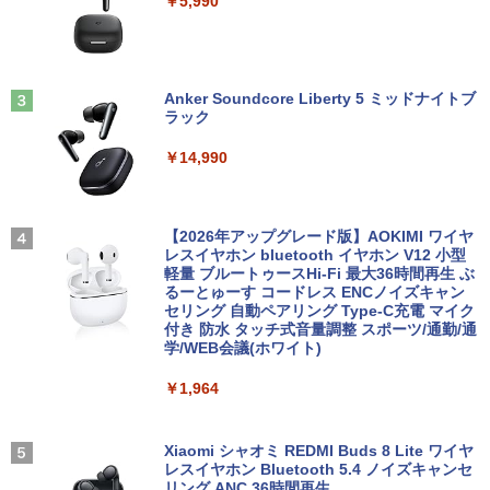
￥5,990
SSD搭載 Core i5 7200U Windows11 Ho
5/Switch/PC/スマホ対応
me Wi-Fi 長期保証 [95023]
￥15,007
￥8,490
￥18,600
【特典】GIANNA HOMMES ISSUE05 co
3
ver 山中柔太朗(B4サイズ両面ピンナッ
Anker Soundcore Liberty 5 ミッドナイトブ
プ)
Windows11 中古パソコン EPSON エプ
3
ラック
ソン Endeavor ST20E Celeron N3160
アイ・オー・データ機器 ワイド液晶ディ
3
【超軽量2in1 タッチパネル】中古 ノー
メモリ8GB HDD500GB 18.5インチ ディ
スプレイ 23.8型/LCD-A241DB
￥2,200
3
￥14,990
トパソコン TOSHIBA 型落ち dynabook
スプレイ マウス キーボード WPS Office
VC72 第7世代 Core i5 メモリ8GB SSD2
付き オフィス デスクトップ 90日保証
￥12,370
56GB 12.5型フルHD Windows11 MS Of
【中古】
fice付き 軽量 持ち運び便利 WiFi Blueto
転生したら第七王子だったので、気まま
4
oth Type-C USB3.0 安心保証
【2026年アップグレード版】AOKIMI ワイヤ
￥17,600
に魔術を極めます（24） 【電子書籍】[
レスイヤホン bluetooth イヤホン V12 小型
石沢庸介 ]
【当日発送】I-O DATA アイ・オー・デー
4
軽量 ブルートゥースHi-Fi 最大36時間再生 ぶ
￥20,800
タ 5年保証 3辺フレームレス&広視野角A
るーとゅーす コードレス ENCノイズキャン
DSパネル 23.8型ワイド液晶 ブラック 24
￥825
セリング 自動ペアリング Type-C充電 マイク
【中古】Dospara◆デスクトップPC/Cor
インチ相当 PCモニター LCD-A241DB L
4
付き 防水 タッチ式音量調整 スポーツ/通勤/通
e i5/16GB/2019年/HB//【パソコン】
CDA241DB 【NE直】
学/WEB会議(ホワイト)
【★最大100%ポイント】富士通 LIFEBO
4
OK U938/第7世代 Core i5/メモリ:4GB/8
￥22,660
￥12,720
【3千円以上送料無料】新装版 沈黙の艦
5
￥1,964
GB/12GB/SSD:128GB/256GB/512GB/1
隊 全16巻セット
TB/Wi-fi/Bluetooth/13.3型 フルHD/カメ
ラ/Office/HDMI/USB-C/USB3.0/パソコン
￥22,660
中古PC 中古ノートパソコン Windows11
Xiaomi シャオミ REDMI Buds 8 Lite ワイヤ
モニター 21.5インチ 黒 白 100Hz ゲーミ
5
レスイヤホン Bluetooth 5.4 ノイズキャンセ
hp Z420 Workstation Xeon E5-1660 3.
ングモニター【1ms応答 2mmベゼルレ
5
リング ANC 36時間再生
￥16,800