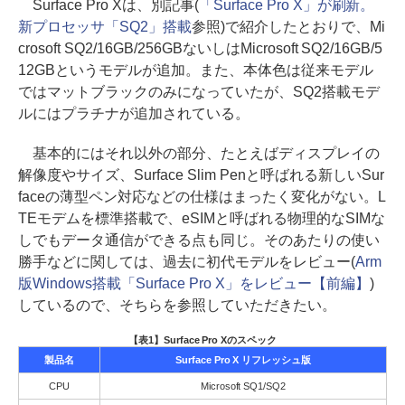
Surface Pro Xは、別記事(
「Surface Pro X」が刷新。
新プロセッサ「SQ2」搭載
参照)で紹介したとおりで、Mi
crosoft SQ2/16GB/256GBないしはMicrosoft SQ2/16GB/5
12GBというモデルが追加。また、本体色は従来モデル
ではマットブラックのみになっていたが、SQ2搭載モデ
ルにはプラチナが追加されている。
基本的にはそれ以外の部分、たとえばディスプレイの
解像度やサイズ、Surface Slim Penと呼ばれる新しいSur
faceの薄型ペン対応などの仕様はまったく変化がない。L
TEモデムを標準搭載で、eSIMと呼ばれる物理的なSIMな
しでもデータ通信ができる点も同じ。そのあたりの使い
勝手などに関しては、過去に初代モデルをレビュー(
Arm
版Windows搭載「Surface Pro X」をレビュー【前編】
)
しているので、そちらを参照していただきたい。
【表1】Surface Pro Xのスペック
製品名
Surface Pro X リフレッシュ版
CPU
Microsoft SQ1/SQ2