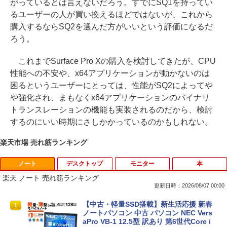
がっているとは言えないだろう。すでにSQ1を持ってい
るユーザーの人が買い換えるほどではないが、これから
購入するならSQ2を選んだ方がいいという評価になるだ
ろう。
これまでSurface Pro Xの購入を検討してきたが、CPU
性能への不安や、x64アプリケーションが動かないのは
困るというユーザーにとっては、性能がSQ2によってや
や強化され、まもなくx64アプリケーションのバイナリ
トランスレーションの機能も実装されるのだから、検討
するのにいい時期にさしかかっているのかもしれない。
楽天市場 売れ筋ランキング
ノート
デスクトップ
モニター
本
楽天 ノート 売れ筋ランキング
更新日時：2026/08/07 00:00
【中古・軽量SSD搭載】新生活応援 新春
1
ノートパソコン 中古 パソコン NEC Vers
aPro VB-1 12.5型 訳あり 第6世代Core i