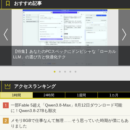
おすすめ記事
【特集】あなたのPCスペックにドンピシャな「ローカル
LLM」の選び方と快適化テク
●
●
●
●
●
アクセスランキング
1時間
24時間
1週間
1カ月
一部Fable 5超え「Qwen3.8-Max」8月12日ダウンロード可能
に！Qwen3.8-27Bも順次
メモリ8GBで仕事なんて無理……そう思っていた時期が僕にもあ
りました