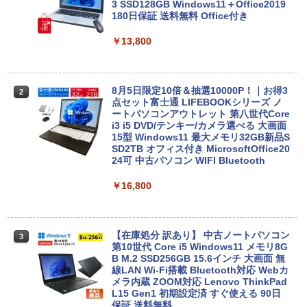
3 SSD128GB Windows11＋Office2019
180日保証 送料無料 Office付き
￥13,800
8月5日限定10倍＆抽選10000P！｜お得3
2
点セット富士通 LIFEBOOKシリーズ ノ
ートパソコンアウトレット 第八世代Core
i3 i5 DVD/テンキー/カメラ選べる 大画面
15型 Windows11 最大メモリ32GB新品S
SD2TB オフィス付き MicrosoftOffice20
24可 中古パソコン WIFI Bluetooth
￥16,800
【在庫処分 訳あり】 中古ノートパソコン
3
第10世代 Core i5 Windows11 メモリ8G
B M.2 SSD256GB 15.6インチ 大画面 無
線LAN Wi-Fi搭載 Bluetooth対応 Webカ
メラ内蔵 ZOOM対応 Lenovo ThinkPad
L15 Gen1 初期設定済 すぐ使える 90日
保証 送料無料