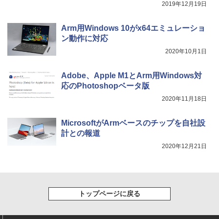
2019年12月19日
Arm用Windows 10がx64エミュレーショ
Khadas Mind 2 ミニPC｜intel Core Ult
5
ン動作に対応
ra 7 155H｜ おすすめミニPC｜32GB・6
4GBメモリ +SSD1TB・2TB、業界のな
2020年10月1日
い 5.55Wh電池を内臓（最大25時間）｜
Wi-Fi 6E/BT 5.3｜Thunderbolt 4で最大
Adobe、Apple M1とArm用Windows対
8K｜Copilot対応AI PC｜世界初モジュー
ル式ミニパソコン
応のPhotoshopベータ版
2020年11月18日
￥214,300
MicrosoftがArmベースのチップを自社設
計との報道
2020年12月21日
トップページに戻る