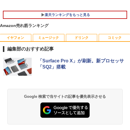
楽天ランキングをもっと見る
Amazon売れ筋ランキング
イヤフォン
ミュージック
ドリンク
コミック
ミニPC Dell HP Lenovo 高速CPU 第8世
バッファロー BUFFALO USB ハブ USB
【エントリーでポイント10倍】はじめて
1
1
1
代 Corei3/i5-8500T メモリ最大16GB SS
2.0 バスパワー 4ポート ブラック BSH4U
の世界名作えほん きいろいえほんのおう
編集部のおすすめ記事
D1TB 二画面デュアル アウトレット オフ
25BK【Windows/Mac対応】
ち 40巻セット
ィス付き 最新MSOffice2024可 Win11Pr
Anker Soundcore P40i オフホワイト
BRUCE WAYNE feat. Flo Milli, ATL Jacob
【Amazon.co.jp限定】 い・ろ・は・す 2L P
薬屋のひとりごと 17巻 (デジタル版ビッグガ
o 中古パソコンデスクトップパソコン ミ
「Surface Pro X」が刷新。新プロセッサ
￥734
￥26,400
[Explicit]
ET ラベルレス ×8本
ンガンコミックス)
ニPC デル 中古パソコンデスクトップPC
「SQ2」搭載
￥7,990
￥250
￥1,112
￥770
￥17,888
エレコム モニターアーム補強プレート 固
小学館版学習まんが 世界の歴史 新装版
2
2
定 (クランプ式/グロメット式 対応) 傷防
全22巻セット （小学館 学習まんがシリ
止 デスク保護 保護シート付 ブラック DP
ーズ） [ 小学館 ]
Anker Soundcore P31i ブラック
BRUCE WAYNE feat. Flo Milli, ATL Jacob
by Amazon 天然水 ラベルレス 500ml ×24本
異世界居酒屋「のぶ」(22) (角川コミックス・
Google 検索で当サイトの記事を優先表示させる
22inch液晶 PCフルセット【WPS Office
A-RP01BK
2
[Explicit]
富士山の天然水 バナジウム含有 水 ミネラル
エース)
× Windows11搭載済機種】機種おまかせ
￥26,620
ウォーター ペットボトル 静岡県産 500ミリリ
￥5,990
第4世代以上 Corei3 メモリ8GB 新品SS
￥1,687
ットル (Smart Basic)
￥250
￥832
D256GB 無線LAN/キーボード/マウス/ca
m/DVD 中古パソコン 中古デスクトップ
￥1,380
デスクトップ モニターセット オフィス付
【3千円以上送料無料】year note 内科・
3
き 初心者 パソコン 届いてすぐ使える
中古モニター | 液晶ディスプレイ | PHILI
外科編 2027 INTERNAL MEDICINE & S
3