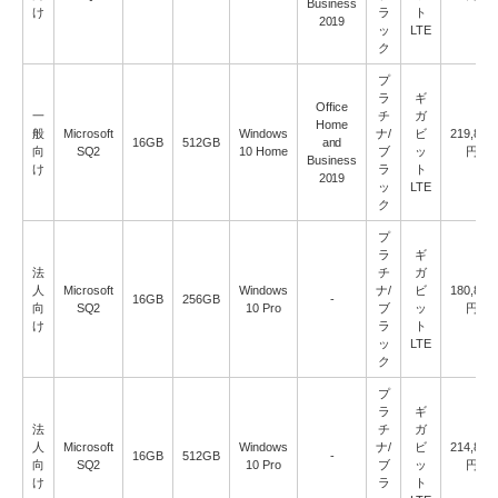
Business
け
ラ
ト
2019
ッ
LTE
ク
プ
ラ
ギ
Office
一
チ
ガ
Home
般
Microsoft
Windows
ナ/
ビ
219,800
16GB
512GB
and
向
SQ2
10 Home
ブ
ッ
円
Business
け
ラ
ト
2019
ッ
LTE
ク
プ
ラ
ギ
法
チ
ガ
人
Microsoft
Windows
ナ/
ビ
180,800
16GB
256GB
-
向
SQ2
10 Pro
ブ
ッ
円
け
ラ
ト
ッ
LTE
ク
プ
ラ
ギ
法
チ
ガ
人
Microsoft
Windows
ナ/
ビ
214,800
16GB
512GB
-
向
SQ2
10 Pro
ブ
ッ
円
け
ラ
ト