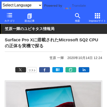
Powered by
Translate
PC Watch
パソコン/タブレット/スマートフォン
2in1
Surface
カテゴリ
過去記事
検索
Impressサイト
笠原一輝のユビキタス情報局
Surface Pro Xに搭載されたMicrosoft SQ2 CPU
の正体を実機で探る
笠原 一輝
2020年10月14日 12:24
リスト