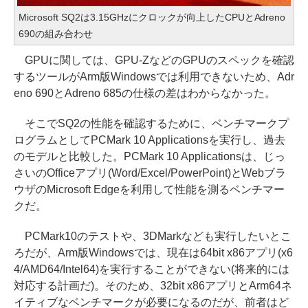
Microsoft SQ2は3.15GHzにクロックが向上したCPUとAdreno
690の組み合わせ
GPUに関しては、GPU-ZなどのGPUのスペックを確認
するツールがArm版Windowsでは利用できないため、Adr
eno 690とAdreno 685の仕様の差はわからなかった。
そこでSQ2の性能を確認するために、ベンチマークプ
ログラムとしてPCMark 10 Applicationsを実行し、過去
のモデルと比較した。PCMark 10 Applicationsは、じっ
さいのOfficeアプリ(Word/Excel/PowerPoint)とWebブラ
ウザのMicrosoft Edgeを利用して性能を測るベンチマー
クだ。
PCMark10のテストや、3DMarkなども実行したいとこ
ろだが、Arm版Windowsでは、現在は64bit x86アプリ(x6
4/AMD64/Intel64)を実行することができない(将来的には
対応する計画だ)。そのため、32bit x86アプリとArm64ネ
イティブなベンチマークが必要になるのだが、前者はど