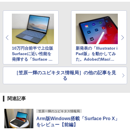
Anker Soundcore Liberty 5 アプリコットピ
On My Road (Stadium ver.)
ONE PIECE モノクロ版 115 (ジャンプコミッ
PS | 243V5QHABA/11 | 23.6インチワイ
URGERY／岡庭豊／荒瀬康司／三角和雄
ンク
クスDIGITAL)
by Amazon 炭酸水 ラベルレス 500ml ×24本
￥26,999
ド 1920×1080(フルHD) | LEDバックライ
強炭酸水 ペットボトル 500ミリリットル (Sm
￥250
ト | スピーカー内蔵 | 3系統入力(VGA・D
￥30,360
art Basic)
￥-
￥594
VI-D・HDMI) | VGAケーブル・電源ケー
ブル付属【30日保証】
￥1,625
【エントリーでポイント100％還元のチ
3
ャンス】GMKtec ミニpc G3S【Intel N9
￥5,980
公式TOEIC Listening & Reading 問題
4
5 DDR4 8GB 256GB/512GB SSD】 4コ
【2026年アップグレード版】AOKIMI ワイヤ
On My Road (Stadium ver.)
HUNTER×HUNTER モノクロ版 39 (ジャンプ
集 12 [ ETS ]
ア 4スレッド mini pc Windows11 Pro
レスイヤホン bluetooth イヤホン V12 小型
コミックスDIGITAL)
by Amazon 天然水ラベルレス 2L×9本
最大3.4GHz WIFI5 BT5.0 小型 M.2 2242
軽量 ブルートゥースHi-Fi 最大36時間再生 ぶ
10万円台前半で上位版
新発表の「Illustrator i
￥250
￥3,630
ミニパソコン 2画面 超静音 超軽量 高性
るーとゅーす コードレス ENCノイズキャン
Surfaceに近い性能を
Pad版」を動かしてみ
￥572
Philips フィリップス 240B4QPYEB 24
￥1,117
4
能 みにpc nucbox 省エネ 小型 コンパク
セリング 自動ペアリング Type-C充電 マイク
発揮する「Surface La
た。AdobeのMac/Win
インチ PLSパネル採用ワイド Power Se
ト
付き 防水 タッチ式音量調整 スポーツ/通勤/通
nsor 搭載液晶モニター 内蔵スピーカー
ptop Go」をレビュー
dows向けArmネイテ
学/WEB会議(ホワイト)
WUXGA 1920x1200 中古 送料無料 2ヶ月
ィブアプリの展開は?
［笠原一輝のユビキタス情報局］の他の記事を見
￥51,505
保証
BUGS LIFE
スーパーの裏でヤニ吸うふたり 9巻 (デジタル
ちいかわ なんか小さくてかわいいやつ
5
る
￥1,964
版ビッグガンガンコミックス)
コカ・コーラ やかんの麦茶 from 爽健美茶 ラ
（7）なんか飛び出ていろいろ貼れるフォ
￥6,800
ベルレス 650mlPET×24本
￥250
トアルバム付き特装版 （講談社キャラク
￥810
ターズA） [ ナガノ ]
ファンレス 業務用 ミニpc 【 Intel Core
Xiaomi シャオミ REDMI Buds 8 Lite ワイヤ
4
￥2,009
関連記事
I3 / メモリ 8GB DDR3 / 256GB SSD / Wi
レスイヤホン Bluetooth 5.4 ノイズキャンセ
￥3,630
ndows11 pro 】 低消費電力 無音 静音
リング ANC 36時間再生
Dell モニター 19インチ P1917S IPSパネ
5
軽量 コンパクト 省スペース 小型 minipc
ル 1280x1024 スクエア HDMI USBハブ
笠原一輝のユビキタス情報局
ミニパソコン デスクトップ 本体 組込 産
￥2,980
高さ調整 中古ディスプレイ
Arm版Windows搭載「Surface Pro X」
業用 工業用 Skynew S4
をレビュー【前編】
￥8,800
￥64,990