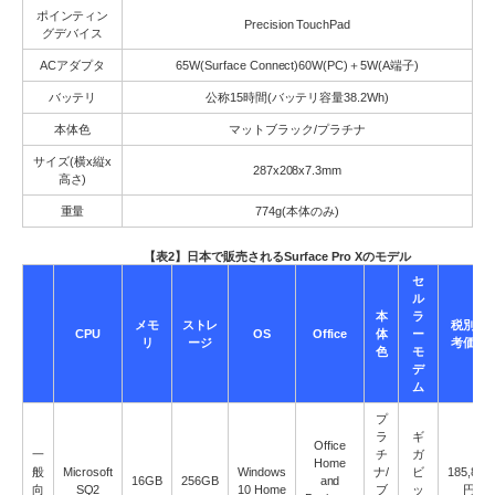
ポインティン
Precision TouchPad
グデバイス
ACアダプタ
65W(Surface Connect)60W(PC)＋5W(A端子)
バッテリ
公称15時間(バッテリ容量38.2Wh)
本体色
マットブラック/プラチナ
サイズ(横x縦x
287x208x7.3mm
高さ)
重量
774g(本体のみ)
【表2】日本で販売されるSurface Pro Xのモデル
セ
ル
本
ラ
メモ
ストレ
税別参
CPU
OS
Office
体
ー
リ
ージ
考価格
色
モ
デ
ム
プ
ラ
ギ
Office
一
チ
ガ
Home
般
Microsoft
Windows
ナ/
ビ
185,800
16GB
256GB
and
向
SQ2
10 Home
ブ
ッ
円