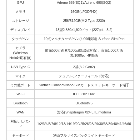
GPU
Adreno 685(SQ1)/Adreno 690(SQ2)
メモリ
16GB(LPDDR4X)
ストレージ
256/512GB(M.2 Type 2230)
ディスプレイ
13型2,880×1,920ドット(227ppi、3:2)
タッチ/ペン
10点マルチタッチ/ペン(4,096段階)-Surface Slim Pen
カメラ
前面500万画素/1080p(顔認証対応)、背面1,000万画
(Windows
素/1080p、4K動画
Hello対応有無)
USB Type-C
2基(3.2 Gen2)
マイク
デュアル(ファーフィールド対応)
その他ポート
Surface Connect/Nano SIMカードスロット/キーボード端子
Wi-Fi
IEEE 802.11ac
Bluetooth
Bluetooth 5
WAN
対応(Snapdragon X24 LTE modem)
対応LTEバン
1/2/3/4/5/7/8/12/13/14/19/20/25/26/28/29/30/38/39/40/41/46/66
ド
キーボード
別売フルサイズバックライトキーボード