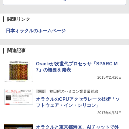
版ビッグガンガンコミックス)
【Amazon.co.jp限定】 伊藤園 磨かれて、澄
みきった日本の水 2L 8本 ラベルレス [ ケース
] [ 水 ] [ ペットボトル ] [ 箱買い ] [ ストック
￥810
] [ 水分補給 ]
関連リンク
￥998
日本オラクルのホームページ
関連記事
Oracleが次世代プロセッサ「SPARC M
7」の概要を発表
2015年2月26日
福田昭のセミコン業界最前線
連載
オラクルのCPUアクセラレータ技術「ソ
フトウェア・イン・シリコン」
2017年4月24日
オラクルと東京都港区、AIチャットで外