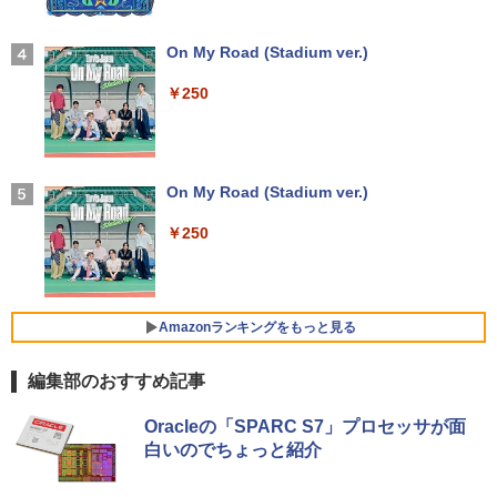
【ポイント最大28倍】 Lenovo 11.6イン
スプレイ
3
チ 2in1 ノートパソコン 500e chromebo
超得2,500円OFF&P2倍｜楽天1位｜最大
日本集中治療医学会 専門医テキスト
3
4
ok gen3 CPU intel celeron N4500 メモ
180日保証｜Core i5 第8世代｜富士通 中
【2026年アップグレード版】AOKIMI ワイヤ
On My Road (Stadium ver.)
第4版 [ 一般社団法人日本集中治療医学会
￥7,700
リ 4GB eMMC 32GB chrome OS LTE
古デスクトップパソコン Windows11 off
レスイヤホン bluetooth イヤホン V12 小型
教育委員会 ]
対応 FWXGA タッチ ディスプレイ タッ
ice付き｜メモリ8GB SSD256GB HDD50
軽量 ブルートゥースHi-Fi 最大36時間再生 ぶ
￥250
チペン 付属 レノボ タブレット 82JCS0B
0GB｜ デスクトップ Microsoft office
るーとゅーす コードレス ENCノイズキャン
￥22,000
W00 【メーカー認定整備済品】
第8世代｜セット購入可能｜デスクトップ
セリング 自動ペアリング Type-C充電 マイク
アースドリームス 厳選おまかせモニター
4
中古｜中古PC｜中古デスクトップ
付き 防水 タッチ式音量調整 スポーツ/通勤/通
21.5型〜27型ワイド 【HDMI対応 / FULL
学/WEB会議(ホワイト)
￥26,800
HD解像度】 大手メーカー液晶 (Dell/HP/
￥29,800
NEC等) テレワーク デュアルモニター S
On My Road (Stadium ver.)
タッチペンで音が聞ける！ はじめてずか
5
￥1,964
witch PS4 PS5対応 【整備済み中古品】
ん1000 英語つき はじめて図鑑1000 はじ
めてのずかん こども 子ども 0歳 1歳 2歳
￥250
【マラソンP5倍/10%オフクーポン】中古
3歳 4歳 小学館 タッチペン 図鑑 ずかん
￥6,470
4
ノートパソコンWindows11 Pro Office
超得2,500円OFF&P2倍｜Windows11正
はじめて 英語 プレゼント クリスマス お
Xiaomi シャオミ REDMI Buds 8 Lite ワイヤ
4
付き Panasonic Let's note CF-SV9 第1
式対応｜楽天1位｜最大180日保証｜CPU
祝い 知育玩具 英語教育
レスイヤホン Bluetooth 5.4 ノイズキャンセ
0世代Core i5 メモリ8GB/16GB 高速SSD
第8世代｜HP 中古デスクトップパソコン
リング ANC 36時間再生
26GB/512GB 12.1インチFHD Wi-Fi Blu
Windows11 office付き｜メモリ8GB SS
￥5,478
Amazonランキングをもっと見る
モバイルモニター 15.6インチ InnoView
5
etooth 送料無料 初期設定済み 保証付き
D256GB HDD500GB｜ デスクトップ Mi
￥3,480
モバイルディスプレイ 自立型 1920*1080
crosoft office 第8世代以降｜セット購入
FHD ポータブルモニター IPS液晶パネル
可能｜デスクトップ 中古｜中古PC
編集部のおすすめ記事
￥28,900
薄型 軽量 持ち運び 壁掛けに対応 Switc
h/PS3/PS4/PS5/Xbox One/PC/スマホ/U
【Amazon.co.jp限定】 い・ろ・は・す 2L P
薬屋のひとりごと 17巻 (デジタル版ビッグガ
￥34,800
SBType-C/標準HDMI対応【選べる種
Oracleの「SPARC S7」プロセッサが面
ET ラベルレス ×8本
ンガンコミックス)
類】タッチ/ケース付き/4Kタイプ
白いのでちょっと紹介
中古ノートパソコン/タブレット 2in1PC
5
￥1,112
￥770
Lenovo ThinkPad X380 Yoga 13.3型マ
￥8,980