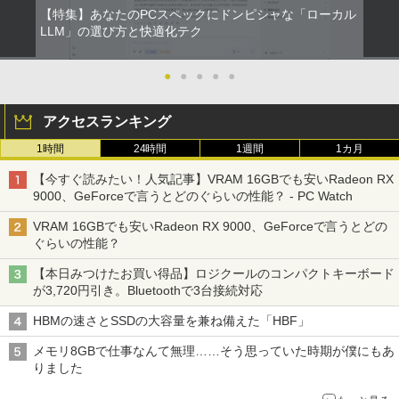
【特集】あなたのPCスペックにドンピシャな「ローカル
LLM」の選び方と快適化テク
●
●
●
●
●
アクセスランキング
1時間
24時間
1週間
1カ月
【今すぐ読みたい！人気記事】VRAM 16GBでも安いRadeon RX
9000、GeForceで言うとどのぐらいの性能？ - PC Watch
VRAM 16GBでも安いRadeon RX 9000、GeForceで言うとどの
ぐらいの性能？
【本日みつけたお買い得品】ロジクールのコンパクトキーボード
が3,720円引き。Bluetoothで3台接続対応
HBMの速さとSSDの大容量を兼ね備えた「HBF」
メモリ8GBで仕事なんて無理……そう思っていた時期が僕にもあ
りました