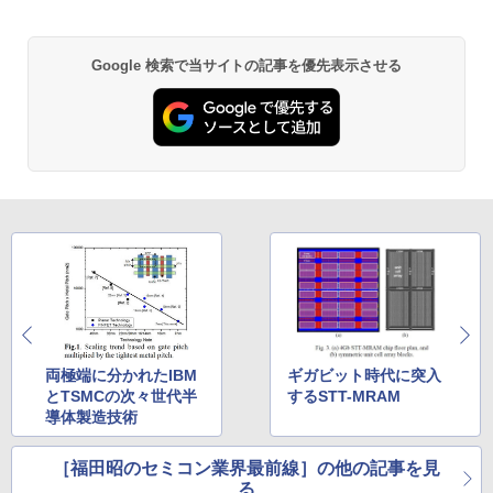
ルチタッチパネル IPS液晶フルHD ペン付
「セールで108,430円から」GEEKOM G
5
き 8世代Core i5-8250U NVMeSSD256G
T13 Max AI ミニPC【法人様に選ばれる·I
B メモリ8GB Webカメラ内蔵 指紋認証
ntelの安定性】Core Ultra U9-185H搭載
Type-C Thunderbolt3 キーボードバッ
128GB DDR5+6TB SSD拡張可能｜USB
by Amazon 天然水 ラベルレス 500ml ×24本
異世界居酒屋「のぶ」(22) (角川コミックス・
Google 検索で当サイトの記事を優先表示させる
クライト HDMI microSD Office Windo
4×2｜WiFi7·BT5.4·2.5G LAN｜SDカー
富士山の天然水 バナジウム含有 水 ミネラル
エース)
ws11
ド対応｜業務·動画編集·3D設計·サーバー
ウォーター ペットボトル 静岡県産 500ミリリ
運用｜3年保証 mini pc 16GB+1TB
ットル (Smart Basic)
￥832
￥22,000
￥108,430
￥1,380
ONE PIECE モノクロ版 115 (ジャンプコミッ
クスDIGITAL)
by Amazon 炭酸水 ラベルレス 500ml ×24本
強炭酸水 ペットボトル 500ミリリットル (Sm
art Basic)
￥594
￥1,625
HUNTER×HUNTER モノクロ版 39 (ジャンプ
コミックスDIGITAL)
by Amazon 天然水ラベルレス 2L×9本
両極端に分かれたIBM
ギガビット時代に突入
とTSMCの次々世代半
するSTT-MRAM
￥572
￥1,117
導体製造技術
［福田昭のセミコン業界最前線］の他の記事を見
スーパーの裏でヤニ吸うふたり 9巻 (デジタル
る