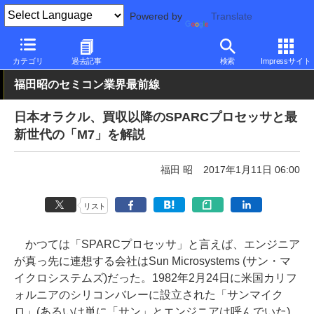
Powered by
Translate
PC Watch
半導体/周辺機器
CPU
その他
カテゴリ
過去記事
検索
Impressサイト
福田昭のセミコン業界最前線
日本オラクル、買収以降のSPARCプロセッサと最
新世代の「M7」を解説
福田 昭
2017年1月11日 06:00
リスト
かつては「SPARCプロセッサ」と言えば、エンジニア
が真っ先に連想する会社はSun Microsystems (サン・マ
イクロシステムズ)だった。1982年2月24日に米国カリフ
ォルニアのシリコンバレーに設立された「サンマイク
ロ」(あるいは単に「サン」とエンジニアは呼んでいた)