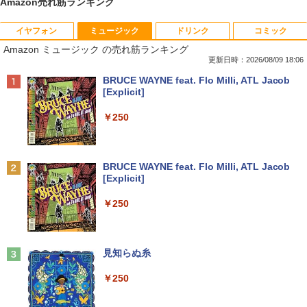
Amazon売れ筋ランキング
イヤフォン
ミュージック
ドリンク
コミック
【マラソンP5倍/10%オフクーポン】中古
【全品最大2500円OFFクーポン】【超小
DELL デル E1913S LED液晶モニター 19
夏帆 The Tale of KAHO [ 村上 春樹 ]
1
1
1
1
Amazon ミュージック の売れ筋ランキング
ノートパソコン Windows11 Pro Office
型筐体 ミニパソコン】 Office付き Wind
インチ スクエア ブラック 1280 x 1024 S
付き Lenovo ThinkPad L590 第8世代 C
ows11 メモリ16GB SSD 1TB Core i5 第
XGA TNパネル LEDバックライト付 非光
更新日時：2026/08/09 18:06
￥2,860
ore i5 メモリ16GB 高速SSD256GB 15.6
6世代 HP ProDesk 800G2 DM DisplayP
沢 ノングレア 液晶ディスプレイ VGA
Anker Soundcore P40i オフホワイト
BRUCE WAYNE feat. Flo Milli, ATL Jacob
インチ Bluetooth HDMI カメラ Wi-Fi 初
ort VGA 2画面同時出力 USB3.0 Type-C
【中古】
[Explicit]
期設定済み 送料無料 90日保証
WIFI子機付 中古パソコン デスクトップ
￥7,990
ミニデスクトップ ミニPC
￥2,800
￥250
￥24,500
￥23,999
プレステップ神道学（9） [ 國學院大學神
2
道文化学部 ]
【マラソンセール期間中ポイント5倍】中
2
Anker Soundcore P31i ブラック
BRUCE WAYNE feat. Flo Milli, ATL Jacob
エントリーで最大10倍！ノートパソコン
古モニター 21.5インチ ワイド フルHD 広
￥1,980
2
[Explicit]
｜東芝dynabook B55/65｜軽量 ｜ Micr
デスクトップパソコンDELL HP NEC 第
視野角パネル ノングレア PRINCETON P
2
￥5,990
osoft Office 2024 可｜高性能｜Office付
8〜10世代CoreI3I5選べる 21インチモニ
TFBDE-22W ブラック VGA DVI HDMI ス
￥250
き｜15.6インチ大画面｜Core i5 第8世代
ター付き アウトレット 新品SSD最大1TB
ピーカー搭載 チルト 送料無料 30日保証
メモリ8GB 新品SSD256GB｜Wi-Fi Blue
メモリ32GB Windows11 office付き Mic
動作確認済み
tooth WEBカメラ内蔵 中古パソコン オ
rosoftoffice2024可 中古デスクトップパ
1OC Vol.7 （TJMOOK）
3
フィス付き 中古PC ノートPC
ソコン DVD/WIFI/Bluetooth DisplayPor
￥6,580
t
Anker Soundcore Liberty 5 ミッドナイトブ
見知らぬ糸
￥1,650
ラック
￥25,000
￥29,800
￥250
￥14,990
【おまかせ】モニター 24インチ 1920x1
3
080 フルHD HDMI PCモニター 中古ディ