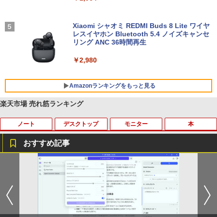
Xiaomi シャオミ REDMI Buds 8 Lite ワイヤ
レスイヤホン Bluetooth 5.4 ノイズキャンセ
リング ANC 36時間再生
￥2,980
Amazonランキングをもっと見る
楽天市場 売れ筋ランキング
ノート
デスクトップ
モニター
本
BRUCE WAYNE feat. Flo Milli, ATL Jacob
【Amazon.co.jp限定】 い・ろ・は・す 2L P
薬屋のひとりごと 17巻 (デジタル版ビッグガ
[Explicit]
ET ラベルレス ×8本
ンガンコミックス)
おすすめ記事
￥250
￥1,112
￥770
【タッチパネル機能付き】中古 ノートパ
【高速SSD】送料無料【富士通 ESPRIM
HP Z23i プロフェッショナル液晶モニタ
ふしぎの国のバード 14巻 （ハルタコミ
1
1
1
1
ソコン 2in1 Panasonic Let's note CF-X
O Q556/M 第6世代 Core i3-6100T 3.20
ー 23インチワイド ブラック 1920×1080
ックス） [ 佐々 大河 ]
Z6 レッツノート 中古パソコン Windows
GHz/メモリ:16GB /SSD 256GB & Wind
（フルHD） ノングレア 非光沢 IPSパネ
BRUCE WAYNE feat. Flo Milli, ATL Jacob
by Amazon 天然水 ラベルレス 500ml ×24本
異世界居酒屋「のぶ」(22) (角川コミックス・
10 Windows11 Office2019 中古ノートp
ows 10 デスクトップ 中古良い WPS Offi
ル 白色LED バックライト USB2.0 DVI V
￥1,034
[Explicit]
富士山の天然水 バナジウム含有 水 ミネラル
エース)
c 第7世代Core i5 WiFi メモリ8GB M.2 s
ce付き コンパクト PC 極小型デスクトッ
GA ディスプレイポート【中古】
ウォーター ペットボトル 静岡県産 500ミリリ
sd 256GB Bluetooth Webカメラ 中古モ
プPC &おまけ付き（中古USB式キーボー
ットル (Smart Basic)
バイルpc office付き
トとマウス） 3ケ月保証
￥250
￥832
￥4,980