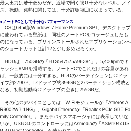
最大出力は若干低めだが、近場で聞く限り十分なレベル。ノイ
ズ、振動、発熱に関しては、十分許容範囲に収まっている。
●ノートPCとして十分なパフォーマンス
OSは64bit版Windows 7 Home Premium SP1。デスクトップ
に使われている壁紙は、同社のノートPCをコラージュしたも
のになっている。プリインストールされたアプリケーションへ
のショートカットは計12と少し多めだろうか。
HDDは、750GBの「HTS547575A9E384」。5,400rpmでキ
ャッシュ8MBを搭載する。ノートPCでこれだけの容量があれ
ば、一般的には十分すぎる。HDDのパーティションはC:ドラ
イブ約279GB、D:ドライブ約394GBと2パーティション構成と
なる。初期起動時C:ドライブの空きは255GBだ。
その他のデバイスとしては、W-Fiモジュールが「Atheros A
R9002WB-1NG」、Gigabit Ethernetが「Realtek PCIe GBE Fa
mily Controller」。またデバイスマネージャには表示していな
いが、USB 3.0のコントローラにはAsmediaの「ASM104x US
B 3.0 Host Controller」が使われていた。