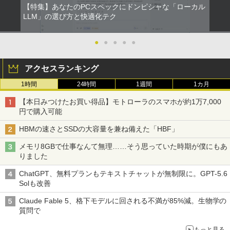
【特集】あなたのPCスペックにドンピシャな「ローカル
￥1,380
￥39,800
￥17,800
サンリオキャラクターズ ステンドグラ
LLM」の選び方と快適化テク
2
スシールパズル 誰でもすぐにかんたん＆
On My Road (Stadium ver.)
ONE PIECE モノクロ版 115 (ジャンプコミッ
かわいい [ 株式会社サンリオ ]
【500円クーポン＋ポイント最大31.5%還
2
クスDIGITAL)
by Amazon 天然水ラベルレス 2L×9本
元！】モバイルモニター 15.6 インチ FH
●
●
●
●
●
中古パソコン 東芝TOSHIBA ノートパソ
超得2,000円OFF&P2倍｜Windows11正
D 1920×1080 1080P Fast IPS パネル 非
￥250
￥1,760
2
2
コン B55 15.6型 Win 11 Office 2019搭
式対応｜楽天1位｜最大180日保証｜CPU
光沢 1000:1 高コントラスト 超軽量 600
￥594
￥1,117
アクセスランキング
載 第11世代i5 メモリ 8GB SSD 256GB
第8世代｜HP 中古デスクトップパソコン
g スピーカー内蔵 Type-C/HDMI 接続 PS
無線WIFI USB 3.1 HDMI DVDドライブ
Windows11 office付き｜メモリ8GB SS
5/Switch/PC/スマホ対応
1時間
24時間
1週間
1カ月
内蔵カメラ 初期設定済 中古PC 仕事 家庭
D256GB HDD500GB｜ デスクトップ Mi
転生した大聖女は、聖女であることをひ
3
安い 激安 在宅勤務
crosoft office 第8世代以降｜セット購入
￥8,490
On My Road (Stadium ver.)
HUNTER×HUNTER モノクロ版 39 (ジャンプ
た隠す SS集 （アース・スターノベル）
【本日みつけたお買い得品】モトローラのスマホが約1万7,000
可能｜デスクトップ 中古｜中古PC
コミックスDIGITAL)
[ 十夜 ]
by Amazon 炭酸水 ラベルレス 500ml ×24本
円で購入可能
￥42,800
強炭酸水 ペットボトル 500ミリリットル (Sm
￥250
￥34,800
art Basic)
￥572
￥1,430
HBMの速さとSSDの大容量を兼ね備えた「HBF」
【初心者向けコスパ最強】黒/白 モニター
3
21.5 / 23.8 / 27型 pcモニター 100Hz ゲ
￥1,625
メモリ8GBで仕事なんて無理……そう思っていた時期が僕にもあ
Win11搭載 ノートパソコン 超小型ノート
ーミングモニター HDMI 24インチ 1920*
3
りました
PC Office付き【Windows11搭載】タッ
中古パソコン 一体型 NEC LAVIE Home
1080 FHD パソコン モニター ディスプレ
3
BUGS LIFE
スーパーの裏でヤニ吸うふたり 9巻 (デジタル
タッチペンで音が聞ける！はじめてずか
4
チパネル付き/ ウェブカメラ付き/ テレ
All-in-one PC-HA570RAW-2 Windows1
イ 非光沢 VA 4000:1 角度調整 VESA Fre
版ビッグガンガンコミックス)
ん1000 英語つき [ 小学館 ]
コカ・コーラ やかんの麦茶 from 爽健美茶 ラ
ChatGPT、無料プランもテキストチャットが無制限に。GPT-5.6
ワーク対応/7インチ液晶/インテルCelero
1 第10世代 Core i5 メモリ16GB 1TB SS
esync ps4/ps5/xbox スピーカー内蔵 kk
ベルレス 650mlPET×24本
￥250
Solも改善
n メモリ:12GB/爆速SSD256GB 使用安
D256GB 23.8インチ Office付き DVD We
smart
￥810
￥5,478
心の国内サポートUMPC ノートパソコン
bカメラ 無線LAN Bluetooth 3ヶ月保証
￥2,009
Claude Fable 5、格下モデルに回される不満が85%減。生物学の
新品/ノートパソコン Office付き 新品
wd2662 中古
￥11,999
質問で
￥43,900
￥59,800
決定版 強いチームをつくる！ リーダ
もっと見る