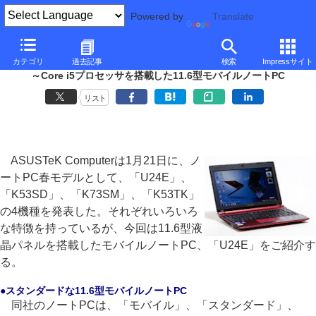
Powered by
Translate
■
西川和久の不定期コラム
■
カテゴリ
過去記事
検索
Impressサイト
ASUSTeK「U24E」
～Core i5プロセッサを搭載した11.6型モバイルノートPC
リスト
ASUSTeK Computerは1月21日に、ノ
ートPC春モデルとして、「U24E」、
「K53SD」、「K73SM」、「K53TK」
の4機種を発表した。それぞれいろいろ
な特徴を持っているが、今回は11.6型液
晶パネルを搭載したモバイルノートPC、「U24E」をご紹介す
る。
●スタンダードな11.6型モバイルノートPC
同社のノートPCは、「モバイル」、「スタンダード」、