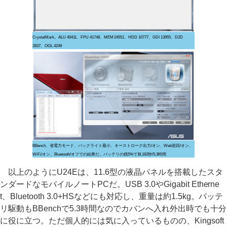
CrystalMark。ALU 40411、FPU 41748、MEM 24551、HDD 10777、GDI 13955、D2D
2837、OGL 4249
BBench。省電力モード、バックライト最小、キーストローク出力/オン、Web巡回/オン、
WiFi/オン、Bluetooth/オフでの結果だ。バッテリの残5%で19,182秒/5.3時間
以上のようにU24Eは、11.6型の液晶パネルを搭載したスタ
ンダードなモバイルノートPCだ。USB 3.0やGigabit Etherne
t、Bluetooth 3.0+HSなどにも対応し、重量は約1.5kg。バッテ
リ駆動もBBenchで5.3時間なのでカバンへ入れ外出時でも十分
に役に立つ。ただ個人的には気に入っているものの、Kingsoft