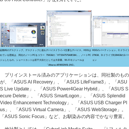
起動時のデスクトップ。デスクトップに使わ
デバイスドライバ/主要なデバイス。HDDは
HDDのパーティション。C:ドライ
れている壁紙は、同社のノートPCをコラー
750GBの「HTS547575A9E384」。ノートPC
279GB、D:ドライブ約394GBの2
ジュしたもの。ショートカットは若干大目だ
としては大容量。Wi-Fiモジュールは
ョン
「Atheros AR9002WB-1NG」
プリインストール済みのアプリケーションは、同社製のもの
が、「ASUS AI Recovery」、「ASUS LifeFrame3」、「ASU
S Live Update」、「ASUS Power4Gear Hybrid」、「ASUS S
ecure Delete」、「ASUS SmartLogon」、「ASUS Splendid
Video Enhancement Technology」、「ASUS USB Charger Pl
us」、「ASUS Virtual Camera」、「ASUS WebStorage」。
「ASUS Sonic Focus」など、お馴染みの内容でかなり豊富。