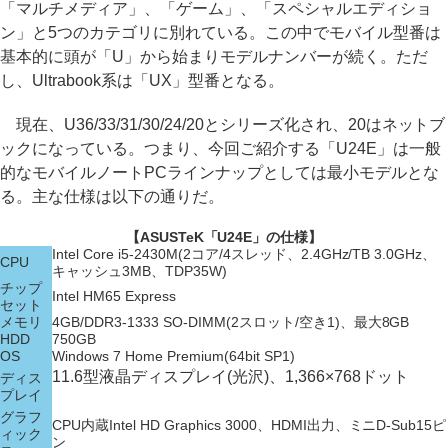
「マルチメディア」、「ゲーム」、「スペシャルエディショ
ン」と5つのカテゴリに別れている。この中でモバイル型番は
基本的に頭が「U」から始まりモデルナンバーが続く。ただ
し、Ultrabook系は「UX」型番となる。
現在、U36/33/31/30/24/20とシリーズ化され、20はネットブ
ックになっている。つまり、今回ご紹介する「U24E」は一般
的なモバイルノートPCラインナップとしては最小モデルとな
る。主な仕様は以下の通りだ。
【ASUSTeK「U24E」の仕様】
Intel Core i5-2430M(2コア/4スレッド、2.4GHz/TB 3.0GHz、
CPU
キャッシュ3MB、TDP35W)
チップ
Intel HM65 Express
セット
メモリ
4GB/DDR3-1333 SO-DIMM(2スロット/空き1)、最大8GB
HDD
750GB
OS
Windows 7 Home Premium(64bit SP1)
11.6型液晶ディスプレイ(光沢)、1,366×768ドット
ディス
プレイ
グラフ
CPU内蔵Intel HD Graphics 3000、HDMI出力、ミニD-Sub15ピ
ィック
ン