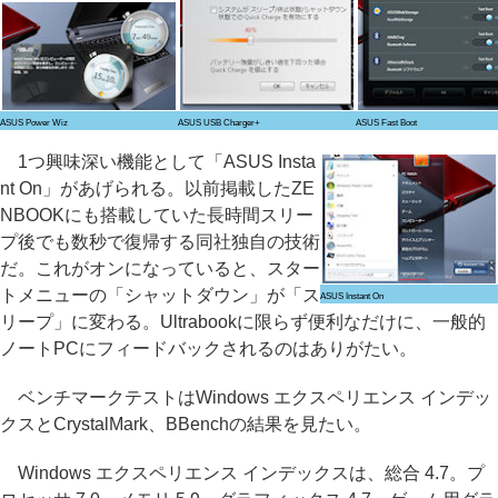
ASUS Power Wiz
ASUS USB Charger+
ASUS Fast Boot
1つ興味深い機能として「ASUS Insta
nt On」があげられる。以前掲載したZE
NBOOKにも搭載していた長時間スリー
プ後でも数秒で復帰する同社独自の技術
だ。これがオンになっていると、スター
トメニューの「シャットダウン」が「ス
ASUS Instant On
リープ」に変わる。Ultrabookに限らず便利なだけに、一般的
ノートPCにフィードバックされるのはありがたい。
ベンチマークテストはWindows エクスペリエンス インデッ
クスとCrystalMark、BBenchの結果を見たい。
Windows エクスペリエンス インデックスは、総合 4.7。プ