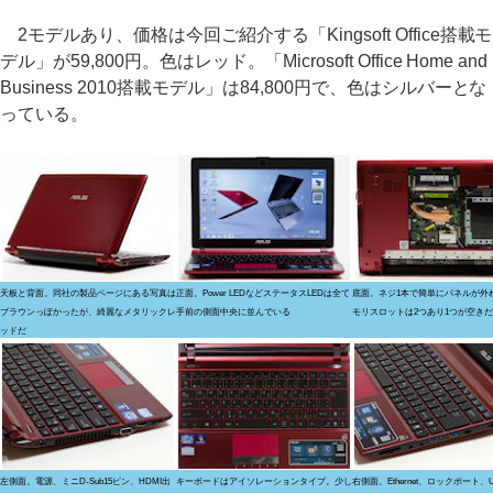
2モデルあり、価格は今回ご紹介する「Kingsoft Office搭載モ
デル」が59,800円。色はレッド。「Microsoft Office Home and
Business 2010搭載モデル」は84,800円で、色はシルバーとな
っている。
天板と背面。同社の製品ページにある写真は
正面。Power LEDなどステータスLEDは全て
底面。ネジ1本で簡単にパネルが外
ブラウンっぽかったが、綺麗なメタリックレ
手前の側面中央に並んでいる
モリスロットは2つあり1つが空きだ
ッドだ
左側面。電源、ミニD-Sub15ピン、HDMI出
キーボードはアイソレーションタイプ。少し
右側面。Ethernet、ロックポート、U