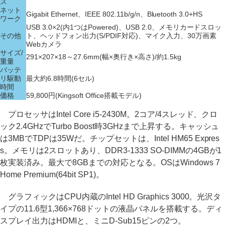
ス
ネット
Gigabit Ethernet、IEEE 802.11b/g/n、Bluetooth 3.0+HS
ワーク
USB 3.0×2(内1つはPowered)、USB 2.0、メモリカードスロッ
その他
ト、ヘッドフォン出力(S/PDIF対応)、マイク入力、30万画素
Webカメラ
サイズ/
291×207×18～27.6mm(幅×奥行き×高さ)/約1.5kg
重量
バッテ
リ駆動
最大約6.8時間(6セル)
時間
価格
59,800円(Kingsoft Office搭載モデル)
プロセッサはIntel Core i5-2430M。2コア/4スレッド、クロ
ック2.4GHzでTurbo Boost時3GHzまで上昇する。キャッシュ
は3MBでTDPは35Wだ。チップセットは、Intel HM65 Expres
s。メモリは2スロットあり、DDR3-1333 SO-DIMMの4GBが1
枚実装済み。最大で8GBまでの対応となる。OSはWindows 7
Home Premium(64bit SP1)。
グラフィックはCPU内蔵のIntel HD Graphics 3000。光沢タ
イプの11.6型1,366×768ドットの液晶パネルを搭載する。ディ
スプレイ出力はHDMIと、ミニD-Sub15ピンの2つ。