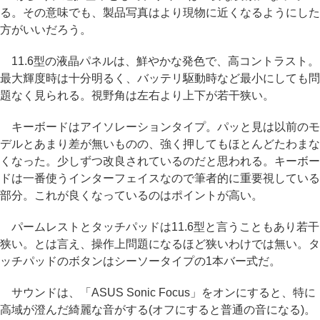
る。その意味でも、製品写真はより現物に近くなるようにした
方がいいだろう。
11.6型の液晶パネルは、鮮やかな発色で、高コントラスト。
最大輝度時は十分明るく、バッテリ駆動時など最小にしても問
題なく見られる。視野角は左右より上下が若干狭い。
キーボードはアイソレーションタイプ。パッと見は以前のモ
デルとあまり差が無いものの、強く押してもほとんどたわまな
くなった。少しずつ改良されているのだと思われる。キーボー
ドは一番使うインターフェイスなので筆者的に重要視している
部分。これが良くなっているのはポイントが高い。
パームレストとタッチパッドは11.6型と言うこともあり若干
狭い。とは言え、操作上問題になるほど狭いわけでは無い。タ
ッチパッドのボタンはシーソータイプの1本バー式だ。
サウンドは、「ASUS Sonic Focus」をオンにすると、特に
高域が澄んだ綺麗な音がする(オフにすると普通の音になる)。