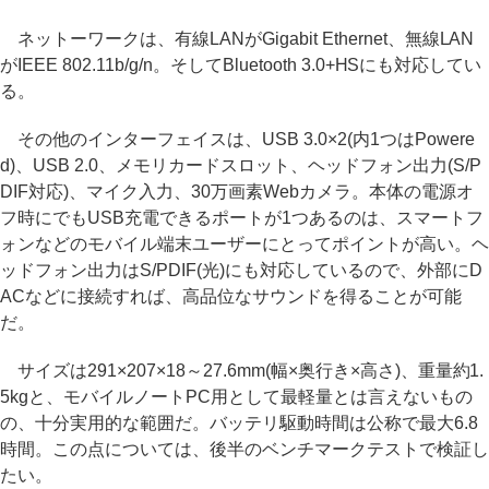
ネットーワークは、有線LANがGigabit Ethernet、無線LAN
がIEEE 802.11b/g/n。そしてBluetooth 3.0+HSにも対応してい
る。
その他のインターフェイスは、USB 3.0×2(内1つはPowere
d)、USB 2.0、メモリカードスロット、ヘッドフォン出力(S/P
DIF対応)、マイク入力、30万画素Webカメラ。本体の電源オ
フ時にでもUSB充電できるポートが1つあるのは、スマートフ
ォンなどのモバイル端末ユーザーにとってポイントが高い。ヘ
ッドフォン出力はS/PDIF(光)にも対応しているので、外部にD
ACなどに接続すれば、高品位なサウンドを得ることが可能
だ。
サイズは291×207×18～27.6mm(幅×奥行き×高さ)、重量約1.
5kgと、モバイルノートPC用として最軽量とは言えないもの
の、十分実用的な範囲だ。バッテリ駆動時間は公称で最大6.8
時間。この点については、後半のベンチマークテストで検証し
たい。