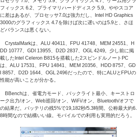
ロセッサ 7.0、メモリ 5.9、グラフィックス 4.7、ゲーム用グラ
フィックス 6.2、プライマリハードディスク 5.9。ややスコア
に差はあるが、プロセッサ7.0は強力だし、Intel HD Graphics
3000のグラフィックス 4.7を除けば次に遅いのは5.9と、さほ
どバランスは悪くない。
CrystalMarkは、ALU 40411、FPU 41748、MEM 24551、H
DD 10777、GDI 13955、D2D 2837、OGL 4249。少し前に掲
載したIntel Celeron B815を搭載した2スピンドルノートPC
は、ALU 17531、FPU 14841、MEM 20356、HDD 8757、GD
I 8857、D2D 1644、OGL 2496だったので、特にALUとFPUの
性能が高いことが分かる。
BBenchは、省電力モード、バックライト最小、キーストロ
ーク出力/オン、Web巡回/オン、WiFi/オン、Bluetooth/オフで
の結果だ。バッテリの残5%で19,182秒/5.3時間。公称最大約6.
8時間なので結構いい線。モバイルでの利用も実用的だろう。