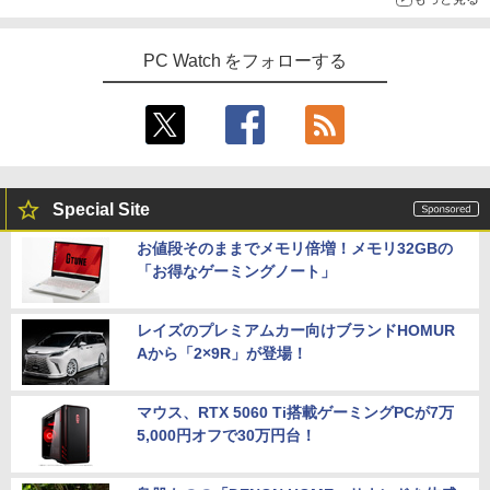
5
ーの心得 [ 伊庭 正康 ]
＼メーカー5年保証／【最短即日発送】
4
【新品】モニター 21.5インチモニター デ
￥1,760
PC Watch をフォローする
中古ノートパソコン Webカメラ内蔵 HP
★2026新登場！office2024＼2年保証／
ィスプレイ PCモニター ASUS 液晶ディ
4
4
ProBook 450 G7 15.6型大画面フルHD
ミニPC minipc デスクトップパソコン 小
スプレイ VP229HFZ 22型 1920×1080 応
テンキー 10世代Core i5-10310U メモリ
型 PC パソコン 最新 Windows11 Office
答速度1ms リフレッシュレート100Hz IP
8GB SSD256GB Type-C HDMI Window
付き 第13世代 インテル Core i3-4130~i7
Sパネル 液晶モニター 5年保証付き 動画
s11 Office 送料無料
-13650HX i5 メモリ DDR4 8GB 16GB
閲覧 仕事 在宅 楽天ランキング4冠
M.2NVMe SSD 256GB~1TB 初期設定済
軽量 高スペック
￥44,000
￥12,800
Special Site
￥39,800
お値段そのままでメモリ倍増！メモリ32GBの
【 中古 】 NEC VersaPro タイプVX VKT
ゲーミングモニター 24.5インチ FHD 24
5
5
「お得なゲーミングノート」
16/X 中古ノートパソコン 液晶15インチ
0Hz 1ms Fast IPSパネル HDMI2.0×1 DP
Windows11 Core i5 第10世代 16GB 新
【★最大100%ポイント】【Win11正式対
1.4×1 Adaptive Sync対応 フリッカーフ
5
品SSD512GB WPS Office付き パソコン
応】Dell OptiPlex 3080 SFF/第10世代 C
リー ブルーライトカット モニター ディ
necノートパソコン中古 中古パソコン D
ore i7/メモリ:8GB/16GB/32GB/SSD:25
スプレイ MAXZEN MGM25IC04-F240
レイズのプレミアムカー向けブランドHOMUR
VDドライブ WEBカメラ NECノートパソ
6GB/512GB/1TB/USB 3.2/DP/HDMI/Wi-f
Aから「2×9R」が登場！
コン office付き パソコン中古ノートwin
i/2画面出力/Windows11/Windows10/Of
￥12,980
dows11
fice/中古 デスクトップ デスクトップPC
マウス、RTX 5060 Ti搭載ゲーミングPCが7万
￥46,800
￥65,800
5,000円オフで30万円台！