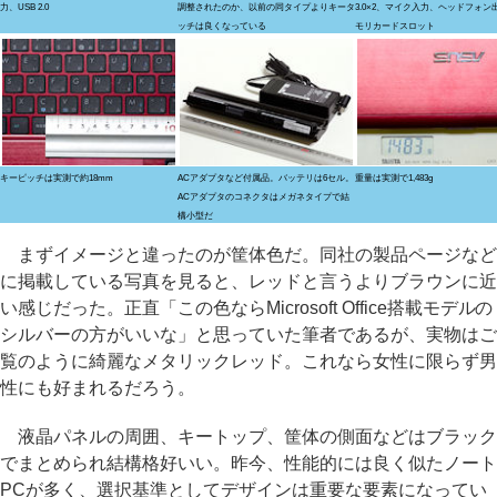
力、USB 2.0
調整されたのか、以前の同タイプよりキータ
3.0×2、マイク入力、ヘッドフォン
ッチは良くなっている
モリカードスロット
キーピッチは実測で約18mm
ACアダプタなど付属品。バッテリは6セル。
重量は実測で1,483g
ACアダプタのコネクタはメガネタイプで結
構小型だ
まずイメージと違ったのが筐体色だ。同社の製品ページなど
に掲載している写真を見ると、レッドと言うよりブラウンに近
い感じだった。正直「この色ならMicrosoft Office搭載モデルの
シルバーの方がいいな」と思っていた筆者であるが、実物はご
覧のように綺麗なメタリックレッド。これなら女性に限らず男
性にも好まれるだろう。
液晶パネルの周囲、キートップ、筐体の側面などはブラック
でまとめられ結構格好いい。昨今、性能的には良く似たノート
PCが多く、選択基準としてデザインは重要な要素になってい