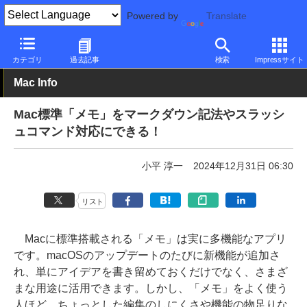
Powered by
Translate
PC Watch
パソコン/タブレット/スマートフォン
モバイルノート
カテゴリ
過去記事
検索
Impressサイト
Mac Info
Mac標準「メモ」をマークダウン記法やスラッシ
ュコマンド対応にできる！
小平 淳一
2024年12月31日 06:30
リスト
Macに標準搭載される「メモ」は実に多機能なアプリ
です。macOSのアップデートのたびに新機能が追加さ
れ、単にアイデアを書き留めておくだけでなく、さまざ
まな用途に活用できます。しかし、「メモ」をよく使う
人ほど、ちょっとした編集のしにくさや機能の物足りな