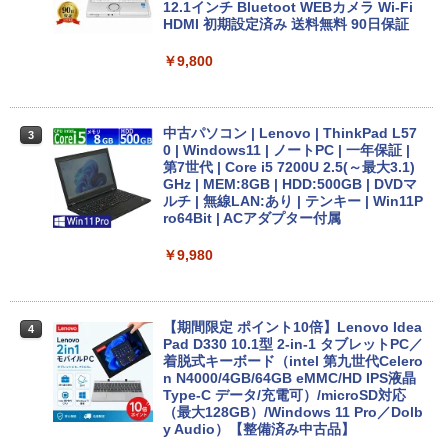
12.1インチ Bluetoot WEBカメラ Wi-Fi
HDMI 初期設定済み 送料無料 90日保証
￥9,800
中古パソコン | Lenovo | ThinkPad L57
3
0 | Windows11 | ノートPC | 一年保証 |
第7世代 | Core i5 7200U 2.5(～最大3.1)
GHz | MEM:8GB | HDD:500GB | DVDマ
ルチ | 無線LAN:あり | テンキー | Win11P
ro64Bit | ACアダプター付属
￥9,980
【期間限定 ポイント10倍】Lenovo Idea
4
Pad D330 10.1型 2-in-1 タブレットPC／
着脱式キーボード（intel 第九世代Celero
n N4000/4GB/64GB eMMC/HD IPS液晶
Type-C データ/充電可）/microSD対応
（最大128GB）/Windows 11 Pro／Dolb
y Audio）【整備済み中古品】