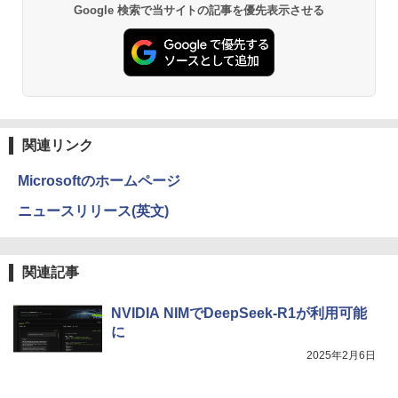
￥1,815
Anker Soundcore P31i ブラック
BRUCE WAYNE feat. Flo Milli, ATL Jacob
by Amazon 天然水 ラベルレス 500ml ×24本
異世界居酒屋「のぶ」(22) (角川コミックス・
Google 検索で当サイトの記事を優先表示させる
[Explicit]
富士山の天然水 バナジウム含有 水 ミネラル
エース)
ウォーター ペットボトル 静岡県産 500ミリリ
￥4,990
ットル (Smart Basic)
￥250
￥832
情報社会と情報技術 （身近なモノやサー
￥1,380
3
ビスから学ぶ「情報」教室1） [ 土屋 誠
司 ]
Anker Soundcore Liberty 5 ミッドナイトブ
On My Road (Stadium ver.)
HUNTER×HUNTER モノクロ版 39 (ジャンプ
ラック
コミックスDIGITAL)
by Amazon 天然水ラベルレス 2L×9本
関連リンク
￥2,750
￥250
￥14,990
￥572
￥1,117
Microsoftのホームページ
STAR WARS マンダロリアンとグローグ
ニュースリリース(英文)
4
ー [ ジェフリー・ブラウン ]
【2026年アップグレード版】AOKIMI ワイヤ
On My Road (Stadium ver.)
スーパーの裏でヤニ吸うふたり 9巻 (デジタル
レスイヤホン bluetooth イヤホン V12 小型
版ビッグガンガンコミックス)
by Amazon 炭酸水 ラベルレス 500ml ×24本
￥1,870
軽量 ブルートゥースHi-Fi 最大36時間再生 ぶ
強炭酸水 ペットボトル 500ミリリットル (Sm
￥250
関連記事
るーとゅーす コードレス ENCノイズキャン
art Basic)
￥810
セリング 自動ペアリング Type-C充電 マイク
付き 防水 タッチ式音量調整 スポーツ/通勤/通
￥1,625
NVIDIA NIMでDeepSeek-R1が利用可能
学/WEB会議(ホワイト)
に
幽冥の岸 十二国記 （新潮文庫） [ 小野
5
BUGS LIFE
ONE PIECE モノクロ版 115 (ジャンプコミッ
不由美 ]
￥1,964
2025年2月6日
クスDIGITAL)
コカ・コーラ やかんの麦茶 from 爽健美茶 ラ
ベルレス 650mlPET×24本
￥250
￥825
￥594