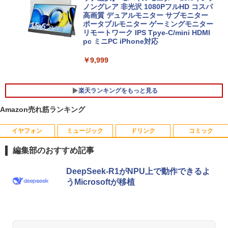
2 インチ キーボード ストーン グレー EP
FUJITSU/富士通 ESPRIMO D7010/E【G
ノングレア 非光沢 1080PフルHD コスパ
5
2-32891
TX1650/Intel Core i5-10500/8GB(DDR
高画質 デュアルモニター サブモニター
4)/M.2 SSD512GB/DVD-RW/Win11 Pro-
ポータブルモニター ゲーミングモニター
64bit】中古/送料無料 ※沖縄、離島を除
リモートワーク IPS Tpye-C/mini HDMI
￥25,278
く
pc ミニPC iPhone対応
￥33,000
￥9,999
楽天ランキングをもっと見る
Amazon売れ筋ランキング
イヤフォン
ミュージック
ドリンク
コミック
[新品]はじめての世界名作えほん えほん
1
のおうち(1～40巻)
編集部のおすすめ記事
￥26,400
Anker Soundcore P40i オフホワイト
BRUCE WAYNE feat. Flo Milli, ATL Jacob
【Amazon.co.jp限定】 い・ろ・は・す 2L P
薬屋のひとりごと 17巻 (デジタル版ビッグガ
DeepSeek-R1がNPU上で動作できるよ
[Explicit]
ET ラベルレス ×8本
ンガンコミックス)
うMicrosoftが移植
￥5,990
￥250
￥1,001
￥770
ヒロシマ 消えたかぞく （ポプラ社の絵
2
本 67） [ 指田 和 ]