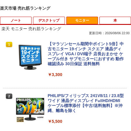
楽天市場 売れ筋ランキング
ノート
デスクトップ
モニター
本
楽天 モニター 売れ筋ランキング
更新日時：2026/08/06 22:00
【中古】第4世代 Core i3搭載ノートパソ
Magic Trackpad 2 用 トラックパッド 保
【マラソンセール期間中ポイント5倍】中
1
1
1
コン 500GB 4GBメモリ DVDマルチドラ
護フィルム OverLay Protector for Magi
古モニター 19インチ スクエア 液晶ディ
イブ 15.6インチ Wi-Fi 【Windows10】
c Trackpad 2保護 フィルム シート シー
スプレイ VGA / DVI端子 店長おまかせ ケ
MS 365 Office Web 注目PC [105]
ル フィルター アンチグレア サラサラ マ
ーブル付き サブモニターにおすすめ 動作
ウス 低反射 タッチパッド トラックパッ
確認済み 30日保証 送料無料
ド ミヤビックス
￥8,800
￥3,300
￥998
中古パソコン | Lenovo | ThinkPad L57
2
0 | Windows11 | ノートPC | 一年保証 |
PHILIPS/フィリップス 241V8/11 / 23.8型
2
第7世代 | Core i5 7200U 2.5(～最大3.1)
【★ランキング第1位獲得商品!!★】 デス
ワイド 液晶ディスプレイ FullHD/HDMI
2
GHz | MEM:8GB | HDD:500GB | DVDマ
クトップパソコン ★店長おまかせ 最新
ケーブル標準添付【中古/送料無料】※沖
ルチ | 無線LAN:あり | テンキー | Win11P
Windows11 Office付 第六世代 Core-i5
縄、離島を除く
ro64Bit | ACアダプター付属
Core-i7 変更可 八世代 十世代にも対応
高速 SSD128GB DVDドライブ 中古パソ
￥5,500
コン 中古デスクトップパソコン PC 本体
￥9,980
中古PC Win11 中古