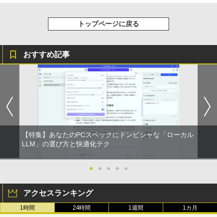
Xiaomi シャオミ REDMI Buds 8 Lite ワイヤ
￥1,653
レスイヤホン Bluetooth 5.4 ノイズキャンセ
リング ANC 36時間再生
トップページに戻る
￥2,980
おすすめ記事
【特集】あなたのPCスペックにドンピシャな「ローカル
LLM」の選び方と快適化テク
●
●
●
●
●
アクセスランキング
1時間
24時間
1週間
1カ月