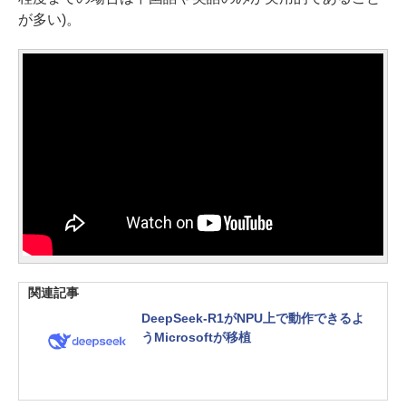
が多い)。
関連記事
DeepSeek-R1がNPU上で動作できるよ
うMicrosoftが移植