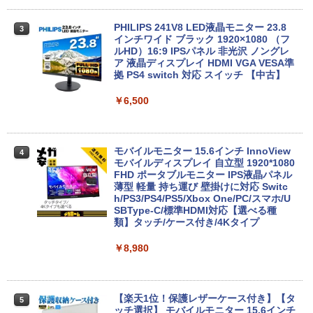
￥15,800
PHILIPS 241V8 LED液晶モニター 23.8
3
中古ノートパソコン 富士通 LIFEBOOK
インチワイド ブラック 1920×1080 （フ
3
U938 第7世代 Core i5 Windows11 Pro
ルHD）16:9 IPSパネル 非光沢 ノングレ
Office 2024付き メモリ8GB SSD256G
ア 液晶ディスプレイ HDMI VGA VESA準
B/1TB選択可 13.3型 軽量 モバイル ビジ
【中古デスクトップPC】ESPRIMO D58
拠 PS4 switch 対応 スイッチ 【中古】
3
ネス 在宅勤務 学生向け
8/CX FMVD4505HP / Core i3-8100 / 8G
B / 2.5" SSD 240GB / Windows 11 / WP
￥6,500
S Office 2 / DVD-RW
￥12,980
￥16,980
モバイルモニター 15.6インチ InnoView
4
8月5日限定10倍＆抽選10000P！｜2021
モバイルディスプレイ 自立型 1920*1080
4
年モデル！高性能ノートパソコン Windo
FHD ポータブルモニター IPS液晶パネル
ws11 富士通 LIFEBOOK A5511 第11世
ミニPC Dell HP Lenovo 高速CPU 第8世
薄型 軽量 持ち運び 壁掛けに対応 Switc
4
代Celeron 6305U最大メモリ32GB 秒速
代 Corei3/i5-8500T メモリ最大16GB SS
h/PS3/PS4/PS5/Xbox One/PC/スマホ/U
起動新品SSD2TB テンキー内蔵 15.6型大
D1TB 二画面デュアル アウトレット オフ
SBType-C/標準HDMI対応【選べる種
画面 ノートパソコン中古 オフィス付き
ィス付き 最新MSOffice2024可 Win11Pr
類】タッチ/ケース付き/4Kタイプ
Microsoftoffice2024可 送料無料 WIFI
o 中古パソコンデスクトップパソコン ミ
ニPC デル 中古パソコンデスクトップPC
￥8,980
￥15,120
￥17,888
【楽天1位！保護レザーケース付き】【タ
5
マイクロソフト 法人向け Surface Pro 1
ッチ選択】 モバイルモニター 15.6インチ
5