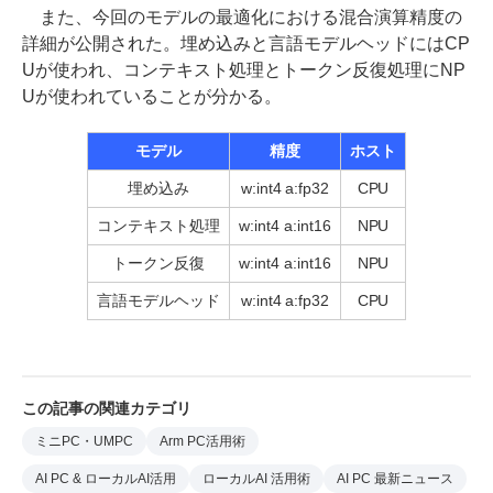
また、今回のモデルの最適化における混合演算精度の
詳細が公開された。埋め込みと言語モデルヘッドにはCP
Uが使われ、コンテキスト処理とトークン反復処理にNP
Uが使われていることが分かる。
モデル
精度
ホスト
埋め込み
w:int4 a:fp32
CPU
コンテキスト処理
w:int4 a:int16
NPU
トークン反復
w:int4 a:int16
NPU
言語モデルヘッド
w:int4 a:fp32
CPU
この記事の関連カテゴリ
ミニPC・UMPC
Arm PC活用術
AI PC & ローカルAI活用
ローカルAI 活用術
AI PC 最新ニュース