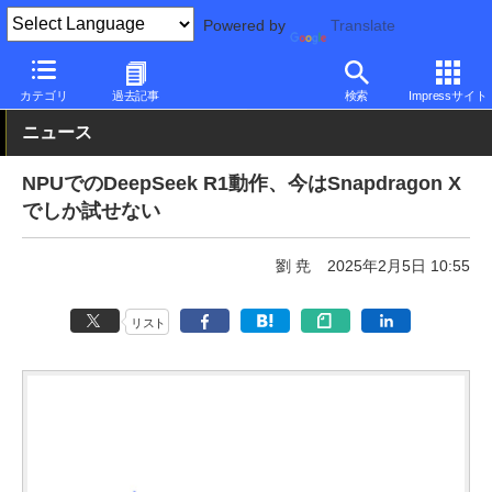
Powered by
Translate
PC Watch
市場
AI
その他
カテゴリ
過去記事
検索
Impressサイト
ニュース
NPUでのDeepSeek R1動作、今はSnapdragon X
でしか試せない
劉 尭
2025年2月5日 10:55
リスト