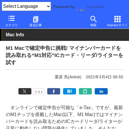
Powered by
Translate
PC Watch
パソコン/タブレット/スマートフォン
モバイルノート
カテゴリ
過去記事
検索
Impressサイト
Mac Info
M1 Macで確定申告に挑戦! マイナンバーカードを
読み取れる“M1対応”ICカード・リーダ/ライターを
試す
栗原 亮(Arkhē)
2021年3月4日 06:55
リスト
オンラインで確定申告が可能な「e-Tax」ですが、最新
のM1チップを搭載したMac(以下、M1 Mac)ではマイナン
バーカードを読み取るためのICカードリーダ/ライターが
正常に動作しない問題が発生していました。そんなな