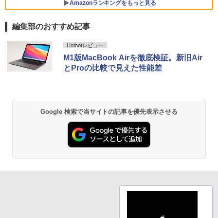
ン 中古PC 在宅ワーク オフィス 中古
1080 FHD パソコン モニター ディスプレ
Amazonランキングをもっと見る
イ 非光沢 VA 4000:1 角度調整 VESA Fre
￥3,480
esync ps4/ps5/xbox スピーカー内蔵 kk
￥11,980
smart
編集部のおすすめ記事
【Amazon.co.jp限定】 い・ろ・は・す 2L P
薬屋のひとりごと 17巻 (デジタル版ビッグガ
￥11,999
Hothotレビュー
ET ラベルレス ×8本
ンガンコミックス)
【中古・軽量SSD搭載】新生活応援 新春
5
M1版MacBook Airを徹底検証。新旧Air
ノートパソコン 中古 パソコン NEC Vers
とProの比較で見えた性能差
￥1,112
￥770
aPro VB-1 12.5型 訳あり 第6世代Core i
3 SSD128GB Windows11＋Office2019
【楽天1位常連・超800冠獲得】黒/白 モ
5
180日保証 送料無料 Office付き
ニター 21.5 / 23.8 / 24.5 / 27型 240Hz/2
00Hz /180Hz/165Hz/100Hz ゲーミングモ
ニター 1ms応答 pcモニター パソコン モ
by Amazon 天然水 ラベルレス 500ml ×24本
異世界居酒屋「のぶ」(22) (角川コミックス・
￥13,800
Google 検索で当サイトの記事を優先表示させる
ニター 非光沢 スピーカー内蔵 HDR/Free
富士山の天然水 バナジウム含有 水 ミネラル
エース)
sync/VESA cocopar HG-238
ウォーター ペットボトル 静岡県産 500ミリリ
ットル (Smart Basic)
￥832
￥11,999
￥1,380
ONE PIECE モノクロ版 115 (ジャンプコミッ
クスDIGITAL)
by Amazon 天然水ラベルレス 2L×9本
￥594
￥1,117