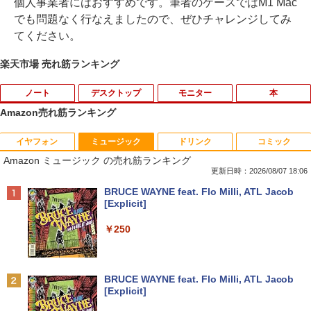
個人事業者にはおすすめです。筆者のケースではM1 Mac
でも問題なく行なえましたので、ぜひチャレンジしてみ
てください。
楽天市場 売れ筋ランキング
ノート
デスクトップ
モニター
本
Amazon売れ筋ランキング
イヤフォン
ミュージック
ドリンク
コミック
【期間限定破格金額！】新生活 新古品 W
【期間限定10%OFFクーポン 8/12 10時
[8月下旬より発送予定][新品]ちいかわ な
1
1
1
Amazon ミュージック の売れ筋ランキング
in11搭載 パソコンノートパソコンoffice
まで】 モニター 21.5型 液晶ディスプレ
んか小さくてかわいいやつ(8) なんか人魚
付き 初心者向けノートPC 初期設定済 1
イ ベゼル ディスプレイ 液晶モニター PC
の島のひみつのふせん&ノートBOX付き
更新日時：2026/08/07 18:06
5.6型 インテル高速CPU ランダムで発送
モニター 壁掛け フリッカーレス FreeSy
特装版[入荷予約]
Anker Soundcore P40i ブラック
BRUCE WAYNE feat. Flo Milli, ATL Jacob
メモリ4GB～ 高速SSD1TB 最大 フルHD
nc 21.5インチ 角度調節 FullHD ブルー
[Explicit]
Webカメラ zoom 軽量薄型 無線 型番更
ライトカット VAパネル VESAフル FHD
￥4,400
￥7,990
新で在庫処分
ノングレア MAXZEN JM22CH02
￥250
￥9,980
￥9,480
【楽天ブックス限定特典】原かれん 1st
2
写真集 どストライク(生写真1枚) [ 原 か
Anker Soundcore P31i ブラック
BRUCE WAYNE feat. Flo Milli, ATL Jacob
れん ]
[Explicit]
【マラソンP5倍/10%オフクーポン】中古
【期間限定10%OFFクーポン 8/12 10時
2
2
￥5,990
ノートパソコン Windows11 Pro Office
まで】 ゲーミングモニター 24.5インチ F
￥4,400