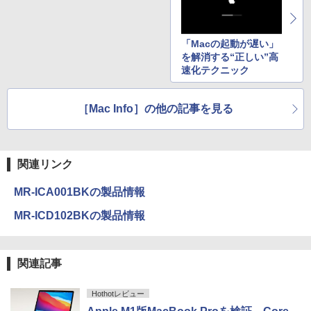
HUNTER×HUNTER モノクロ版 39 (ジャンプ
コミックスDIGITAL)
by Amazon 炭酸水 ラベルレス 500ml ×24本
強炭酸水 ペットボトル 500ミリリットル (Sm
「Macの起動が遅い」
art Basic)
￥572
を解消する“正しい”高
速化テクニック
￥1,625
スーパーの裏でヤニ吸うふたり 9巻 (デジタル
［Mac Info］の他の記事を見る
版ビッグガンガンコミックス)
コカ・コーラ やかんの麦茶 from 爽健美茶 ラ
ベルレス 650mlPET×24本
￥810
￥2,009
関連リンク
MR-ICA001BKの製品情報
MR-ICD102BKの製品情報
関連記事
Hothotレビュー