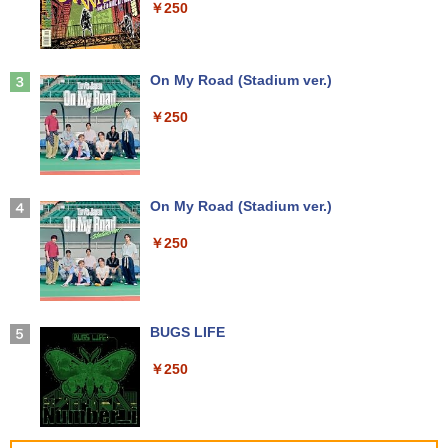
￥250
付き Panasonic Let's note CF-SX3 第4
HD 240Hz 1ms Fast IPSパネル HDMI2.0
世代 Core i5 メモリ8GB 高速SSD256GB
×1 DP1.4×1 Adaptive Sync対応 フリッ
12.1インチ DVD Bluetoot カメラ Wi-Fi
カーフリー ブルーライトカット モニター
HDMI 初期設定済み 送料無料 90日保証
ディスプレイ MAXZEN MGM25IC04-F2
大人のおしゃれ手帖9月号増刊 2026年 9
3
40
Anker Soundcore Liberty 5 ミッドナイトブ
On My Road (Stadium ver.)
月号 [雑誌]
ラック
￥11,800
￥12,980
￥250
￥1,740
￥14,990
中古ノートパソコン フルHD モバイル 超
3
軽量 11.6 型 SONY VAIO VJP111 Core i
＼メーカー5年保証／【最短即日発送】
3
5-4210U SSD128GB メモリ4GB Blueto
【新品】モニター 21.5インチモニター デ
【2026年アップグレード版】AOKIMI ワイヤ
On My Road (Stadium ver.)
アンダーニンジャ（18） 【電子書籍】[
4
oth Wifi カメラ Windows11 WPS-Offic
ィスプレイ PCモニター ASUS 液晶ディ
レスイヤホン bluetooth イヤホン V12 小型
花沢健吾 ]
e 訳アリ品
スプレイ VP229HFZ 22型 1920×1080 応
軽量 ブルートゥースHi-Fi 最大36時間再生 ぶ
￥250
答速度1ms リフレッシュレート100Hz IP
るーとゅーす コードレス ENCノイズキャン
￥792
Sパネル 液晶モニター 5年保証付き 動画
セリング 自動ペアリング Type-C充電 マイク
￥12,800
閲覧 仕事 在宅 楽天ランキング4冠
付き 防水 タッチ式音量調整 スポーツ/通勤/通
学/WEB会議(ホワイト)
￥12,800
BUGS LIFE
￥1,964
中古ノートパソコン インテル Celeron C
高校野球神奈川グラフ（2026） 第108回
4
5
ore i5 Windows11 Pro Office 2024付き
全国高校野球選手権神奈川大会 [ 神奈川
￥250
メモリ4GB/8GB/16GB選択可 SSD128G
新聞社 ]
B/1TB選択可 15.6型 テンキー ビジネス
【初心者向けコスパ最強】黒/白 モニター
Xiaomi シャオミ REDMI Buds 8 Lite ワイヤ
4
在宅勤務 学生向け 初期設定不要 店長お
21.5 / 23.8 / 27型 pcモニター 100Hz ゲ
レスイヤホン Bluetooth 5.4 ノイズキャンセ
￥2,200
まかせ中古厳選 ノートPC ノート パソコ
ーミングモニター HDMI 24インチ 1920*
リング ANC 36時間再生