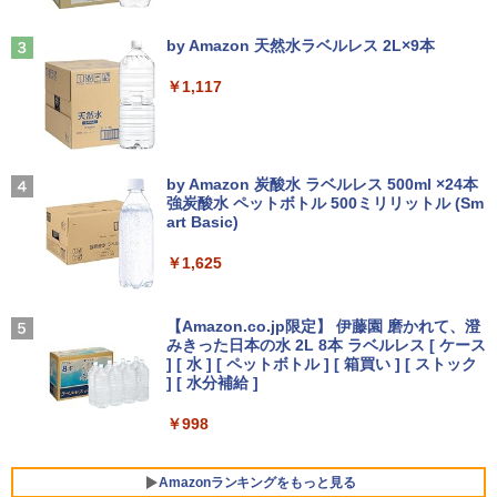
e2019 搭載 ノートパソコン 訳あり Let's
[新品]サカモトデイズ SAKAMOTO DAY
3
note レビュー投稿で180日保証
見知らぬ糸
S (1-28巻 最新刊) 全巻セット
by Amazon 天然水ラベルレス 2L×9本
￥26,800
￥250
【期間限定10%OFFクーポン 8/12 10時
￥14,916
3
Anker Soundcore Liberty 5 ディープブルー
￥1,117
まで】 ゲーミングモニター 27インチ FH
D 240Hz 1ms Fast IPSパネル HDMI2.0×
￥14,990
1 DP1.4×1 Adaptive Sync対応 フリッカ
MS Office 2024 H&B 搭載｜中古ノート
ーフリー ブルーライトカット モニター
3
パソコン Windows11 Office付｜Core i5
ディスプレイ MAXZEN MGM27IC04-F2
On My Road (Stadium ver.)
永瀬廉 ファースト写真集（仮） [ 永瀬廉
4
第10世代 以降 メモリ 8GB SSD 256GB
40
by Amazon 炭酸水 ラベルレス 500ml ×24本
]
｜富士通 LIFEBOOK A5510｜中古 ノー
強炭酸水 ペットボトル 500ミリリットル (Sm
￥250
トパソコン オフィス付き 中古PC ノート
art Basic)
【2026年アップグレード版】AOKIMI ワイヤ
￥13,980
￥3,960
PC｜テンキー WEBカメラ 内蔵 Bluetoo
レスイヤホン bluetooth イヤホン V12 小型
th 15.6インチ 初期設定済み
軽量 ブルートゥースHi-Fi 最大36時間再生 ぶ
￥1,625
るーとゅーす コードレス ENCノイズキャン
セリング 自動ペアリング Type-C充電 マイク
￥34,800
ASUS エイスース 液晶ディスプレイ Ey
On My Road (Stadium ver.)
4
付き 防水 タッチ式音量調整 スポーツ/通勤/通
e Care [ 27型 / フルHD(1920×1080) / ワ
ちいかわ なんか小さくてかわいいやつ
【Amazon.co.jp限定】 伊藤園 磨かれて、澄
5
学/WEB会議(ホワイト)
イド ] VA279HG
（1） （ワイドKC） [ ナガノ ]
みきった日本の水 2L 8本 ラベルレス [ ケース
￥250
] [ 水 ] [ ペットボトル ] [ 箱買い ] [ ストック
￥1,964
ノートパソコン 14インチ 新品 Windows
￥15,800
] [ 水分補給 ]
4
￥1,100
11 Pro Office搭載 日本語キーボード メ
モリ 8GB SSD 128GB 256GB 512GB 1
￥998
TB Webカメラ WiFi Bluetooth 選べる
Xiaomi シャオミ REDMI Buds 8 Lite ワイヤ
カラー 14型 薄型 軽量 初心者 学習向け P
レスイヤホン Bluetooth 5.4 ノイズキャンセ
IODATA アイ・オー・データ LCD-AH19
5
C ピンク シルバー 最短当日出荷
リング ANC 36時間再生
1EDB ブラック 18.5型ワイド液晶ディス
Amazonランキングをもっと見る