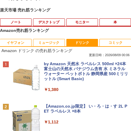
楽天市場 売れ筋ランキング
ノート
デスクトップ
モニター
本
Amazon売れ筋ランキング
イヤフォン
ミュージック
ドリンク
コミック
中古ノートパソコン インテル Celeron C
WACOM 液晶ペンタブレット DTK-2451/
【中古】 祇園祭千百五十年記念 中近世祇
1
1
1
Amazon ドリンク の売れ筋ランキング
ore i5 Windows11 Pro Office 2024付き
G0 wacom ワコム 液晶 液タブ タブ タブ
園社の研究 / 下坂 守 / 法蔵館 [単行本]
メモリ4GB/8GB/16GB選択可 SSD128G
レット フルhd
【宅配便出荷】
更新日時：2026/08/09 00:06
B/1TB選択可 15.6型 テンキー ビジネス
Anker Soundcore P42i (Bluetooth 6.1)【完
BRUCE WAYNE feat. Flo Milli, ATL Jacob
by Amazon 天然水 ラベルレス 500ml ×24本
在宅勤務 学生向け 初期設定不要 店長お
￥6,500
￥14,794
全ワイヤレスイヤホン/ウルトラノイズキャン
[Explicit]
富士山の天然水 バナジウム含有 水 ミネラル
まかせ中古厳選 ノートPC ノート パソコ
セリング 3.5 / マルチポイント接続 / 最大40時
ウォーター ペットボトル 静岡県産 500ミリリ
ン 中古PC 在宅ワーク オフィス 中古
間再生 / コンパクト形状/持ち運びに便利 / IP5
ットル (Smart Basic)
￥250
5 防塵防水位規格/PSE技術基準適合】パープ
￥11,980
【期間限定5%OFFクーポン 8/12 10時ま
学園騎士のレベルアップ！レベル1000超
2
2
ル
￥1,380
で】 ゲーミングモニター モニター 24.5
えの転生者、落ちこぼれクラスに入学。
インチ 24インチ 180Hz 180hz FHD フリ
そして、（コミック） ： 13 【電子書
￥9,990
BRUCE WAYNE feat. Flo Milli, ATL Jacob
ッカーレス 24.5型 FullHD ブルーライト
籍】[ 白石識 ]
[Explicit]
【Amazon.co.jp限定】 い・ろ・は・す 2L P
【クーポン使用で25,460円 8/2〜10迄】
カット ノングレア HDMI Adaptive-Sync
2
ET ラベルレス ×8本
軽量 小型 レッツノート SV8 12.1型 第8
ブラック MAXZEN MGM25IC03 マクス
￥792
Anker Soundcore P31i ピンク
￥250
世代 Corei5 8365U メモリ16GB M.2 SS
ゼン
￥1,112
D 256GB Wi-Fi5 Bluetooth USB Type-
￥5,990
C Webカメラ Windows11 Pro MS offic
￥11,980