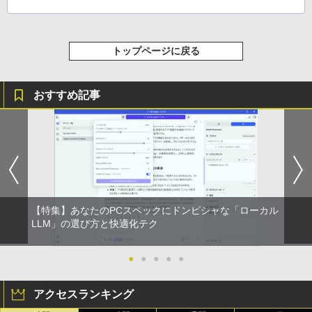
コミックスDIGITAL)
￥572
トップページに戻る
スーパーの裏でヤニ吸うふたり 9巻 (デジタル
おすすめ記事
版ビッグガンガンコミックス)
￥810
【特集】あなたのPCスペックにドンピシャな「ローカル
LLM」の選び方と快適化テク
●
●
●
●
●
アクセスランキング