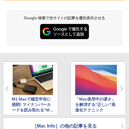
プレイ LCDAH191EDB
￥29,800
￥3,480
￥16,266
Google 検索で当サイトの記事を優先表示させる
薬屋のひとりごと 17巻 (デジタル版ビッグガ
ンガンコミックス)
新品ノートパソコン ノートPC 新品 Offic
5
e付き 初心者向け Windows11 初期設定
済 Webカメラ zoom 15.6型 テンキー付 I
￥770
ntel メモリ8GB16GB SSD256GB/512G
B フルHD液晶 大容量バッテリー Wi-Fi
テレワーク応援 在宅勤務 学生向け
異世界居酒屋「のぶ」(22) (角川コミックス・
￥39,800
エース)
￥832
ONE PIECE モノクロ版 115 (ジャンプコミッ
クスDIGITAL)
M1 Macで確定申告に
「Mac使用中の遅さ」
挑戦! マイナンバーカ
を解消する“正しい”高
￥594
ードを読み取れる“M1
速化テクニック
対応”ICカード・リー
ダ/ライターを試す
［Mac Info］の他の記事を見る
HUNTER×HUNTER モノクロ版 39 (ジャンプ