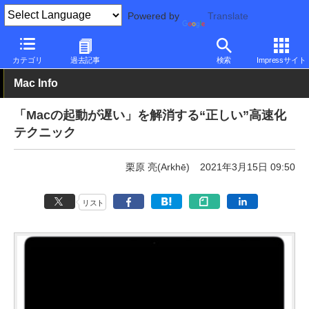
Powered by
Translate
PC Watch
パソコン/タブレット/スマートフォン
モバイルノート
カテゴリ
過去記事
検索
Impressサイト
Mac Info
「Macの起動が遅い」を解消する“正しい”高速化
テクニック
栗原 亮(Arkhē)
2021年3月15日 09:50
リスト