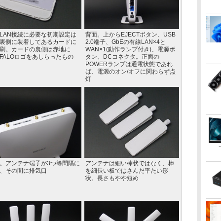
LAN接続に必要な初期設定は
背面。上からEJECTボタン、USB
裏側に装着してあるカードに
2.0端子、GbEの有線LAN×4と
刷。カードの裏側は赤地に
WAN×1(動作ランプ付き)、電源ボ
FFALOロゴをあしらったもの
タン、DCコネクタ。正面の
POWERランプは通電状態であれ
ば、電源のオン/オフに関わらず点
灯
。アンテナ端子が3つ等間隔に
アンテナは細い棒状ではなく、棒
、その間に排気口
を細長い板ではさんだ平たい形
状。長さもやや短め