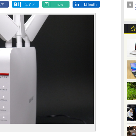
ェア
はてブ
note
LinkedIn