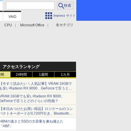
Impress サイト
全カテゴリ
CPU
Microsoft Office
アクセスランキング
時間
24時間
1週間
1カ月
【今すぐ読みたい！人気記事】VRAM 16GBで
も安いRadeon RX 9000、GeForceで言うとど
のぐらいの性能？ - PC Watch
VRAM 16GBでも安いRadeon RX 9000、
GeForceで言うとどのぐらいの性能？
【本日みつけたお買い得品】ロジクールのコン
パクトキーボードが3,720円引き。Bluetoothで3
台接続対応
HBMの速さとSSDの大容量を兼ね備えた
「HBF」