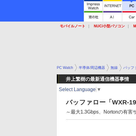
モバイルノート
NUC/小型パソコン
M
SSD
キーボード
マウス
PC Watch
半導体/周辺機器
無線
バッフ
井上繁樹の最新通信機器事情
Select Language
▼
バッファロー「WXR-19
～最大1.3Gbps、Norton