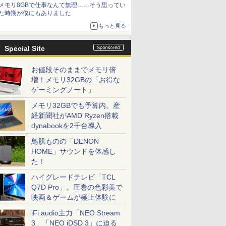
メモリ8GBで仕事なんて無理……そう思ってい
た時期が僕にもありました
もっと見る
Special Site
お値段そのままでメモリ倍
増！メモリ32GBの「お得な
ゲーミングノート」
メモリ32GBでも予算内。産
経新聞社がAMD Ryzen搭載
dynabookを2千台導入
鳥肌ものの「DENON
HOME」サウンドを体感し
た！
ハイグレードテレビ「TCL
Q7D Pro」。圧巻の色彩美で
映画＆ゲームが極上体験に
iFi audio主力「NEO Stream
3」「NEO iDSD 3」に迫る