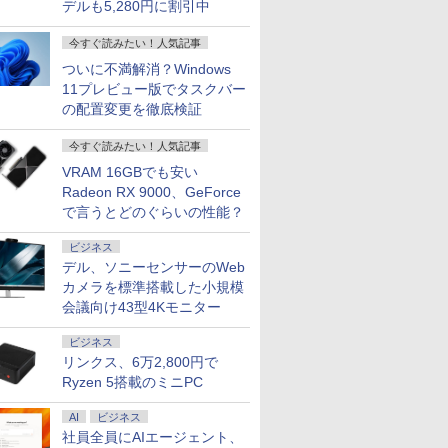
デルも5,280円に割引中
今すぐ読みたい！人気記事
ついに不満解消？Windows
11プレビュー版でタスクバー
の配置変更を徹底検証
今すぐ読みたい！人気記事
VRAM 16GBでも安い
Radeon RX 9000、GeForce
で言うとどのぐらいの性能？
ビジネス
デル、ソニーセンサーのWeb
カメラを標準搭載した小規模
会議向け43型4Kモニター
ビジネス
リンクス、6万2,800円で
Ryzen 5搭載のミニPC
AI
ビジネス
社員全員にAIエージェント、