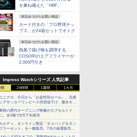
を兼ね備えた「HBF」
本日みつけたお買い得品
カード付きの「プロ野球チッ
プス」が24袋セットでオトク
本日みつけたお買い得品
熱風で揚げ物を調理する
COSORIのエアフライヤーが
2,000円引き
Impress Watchシリーズ 人気記事
時間
24時間
1週間
1カ月
ユニクロ、今日から「お盆特別セール」。涼感
シアサッカーワンピース待望値下げ、撥水ギア
ショーツは1990円に
東映の歴代オープニング映像がカプセルトイ
に。全5種で8月下旬発売
カルディ、オンライン限定「ネコバッグ＆タン
ブラーセット」を一般販売。7月の抽選販売の
当選無効分
はやぶさ50％オフの「新幹線eチケット（トク