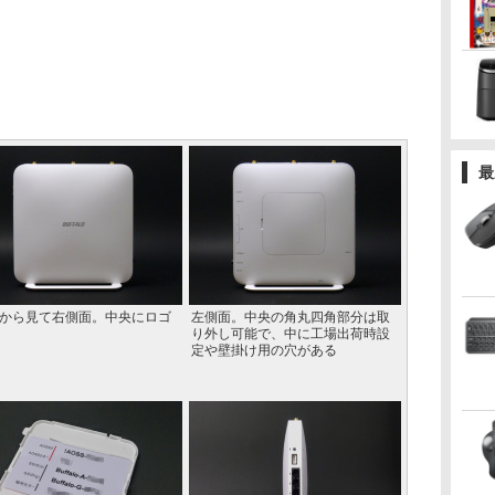
最
から見て右側面。中央にロゴ
左側面。中央の角丸四角部分は取
り外し可能で、中に工場出荷時設
定や壁掛け用の穴がある