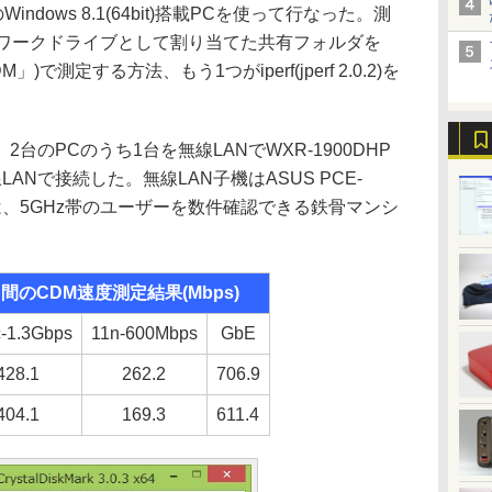
dows 8.1(64bit)搭載PCを使って行なった。測
トワークドライブとして割り当てた共有フォルダを
「CDM」)で測定する方法、もう1つがiperf(jperf 2.0.2)を
台のPCのうち1台を無線LANでWXR-1900DHP
ANで接続した。無線LAN子機はASUS PCE-
境は、5GHz帯のユーザーを数件確認できる鉄骨マンシ
間のCDM速度測定結果(Mbps)
-1.3Gbps
11n-600Mbps
GbE
428.1
262.2
706.9
404.1
169.3
611.4