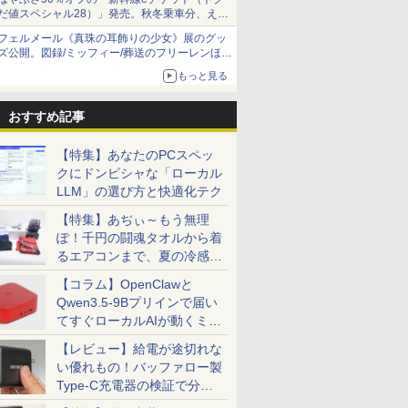
だ値スペシャル28）」発売。秋冬乗車分、えき
ねっと限定
フェルメール《真珠の耳飾りの少女》展のグッ
ズ公開。図録/ミッフィー/葬送のフリーレンほ
か、注目ブランドコラボが実現
もっと見る
おすすめ記事
【特集】あなたのPCスペッ
クにドンピシャな「ローカル
LLM」の選び方と快適化テク
【特集】あぢぃ～もう無理
ぽ！千円の闘魂タオルから着
るエアコンまで、夏の冷感グ
ッズ一挙紹介
【コラム】OpenClawと
Qwen3.5-9Bプリインで届い
てすぐローカルAIが動くミニ
PC「SER9 Pro」
【レビュー】給電が途切れな
い優れもの！バッファロー製
Type-C充電器の検証で分か
ったこと