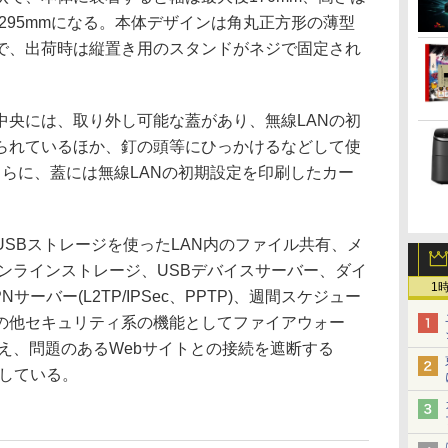
約295mmになる。本体デザインは角丸正方形の薄型
で、出荷時は縦置き用のスタンドがネジで固定され
。
央には、取り外し可能な蓋があり、無線LANの初
られているほか、釘の頭等にひっかけるなどして使
らに、蓋には無線LANの初期設定を印刷したカー
SBストレージを使ったLAN内のファイル共有、メ
nt、オンラインストレージ、USBデバイスサーバー、ダイ
1
サーバー(L2TP/IPSec、PPTP)、週間スケジュー
の他セキュリティ系の機能としてファイアウォー
え、問題のあるWebサイトとの接続を遮断する
を搭載している。