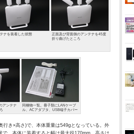
テナを装着した状態
正面及び背面側のアンテナを45度
折り曲げたところ
のアンテナ
同梱物一覧。冊子類にLANケーブ
ろ
ル、ACアダプタ、USB端子カバー
幅×奥行き×高さ)で、本体重量は549gとなっている。外
で、本体に装着すると幅は最大役170mm、高さは