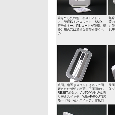
蓋を外した状態。初期IPアドレ
無線
ス、管理IDやパスワード、SSID、
蓋の
暗号化キー、PINコードが印刷。壁
も印
掛け用の穴は適当な釘等を使うも
BU
の
底面。縦置きスタンドはネジで固
天面
定された状態で出荷。正面側から
並び
RESETボタン、AUTO/MANUAL切
り替えスイッチ、WB/AP/ROUTER
モード切り替えスイッチ、排気口