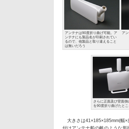
アンテナは90度折り曲げ可能。ア
アン
ンテナにも製品名が印刷されてい
るので、他製品と取り違えること
は無いだろう
さらに正面及び背面側
を90度折り曲げたとこ
大きさは41×185×185mm(
付けアンテナ船の帆のような形状