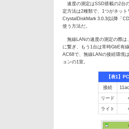
速度の測定はSSD搭載の2台のWin
定方法は2種類で、1つがネッ
CrystalDiskMark 3.0.3(以降
使う方法だ。
無線LANの速度の測定の際は、2
に繋ぎ、もう1台は常時GbE有線L
AC68で、無線LANの接続環
ョンの1室。
【表1】PC
接続
11ac
リード
ライト