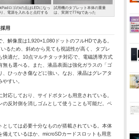
inkPadロゴのiの点はLEDになっ
試用機のタブレット本体の重量
り、電源を入れると点灯する
は、実測で774gであった
を採用
解像度は1,920×1,080ドットのフルHDである。
しているため、斜めから見ても視認性が高く、タブレ
も快適だ。10点マルチタッチ対応で、電磁誘導方式
有無も選べる。また、液晶表面は強化ガラスの「ゴ
り、ひっかき傷などに強い。なお、液晶はグレアタ
みやすい。
対応しており、サイドボタンも用意されている。
ンの反対側を消しゴムとして使うことも可能だ。ペ
としては必要十分なものが搭載されている。本体
MI出力を備えているほか、microSDカードスロットも用意