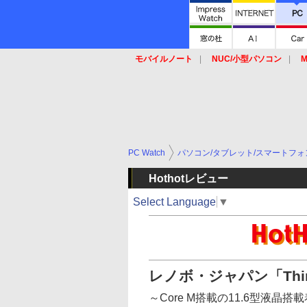
モバイルノート
NUC/小型パソコン
M
SSD
キーボード
マウス
PC Watch
パソコン/タブレット/スマートフォ
Hothotレビュー
Select Language
▼
レノボ・ジャパン「Think
～Core M搭載の11.6型液晶搭載着