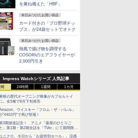
を兼ね備えた「HBF」
本日みつけたお買い得品
カード付きの「プロ野球チッ
プス」が24袋セットでオトク
本日みつけたお買い得品
熱風で揚げ物を調理する
COSORIのエアフライヤーが
2,000円引き
Impress Watchシリーズ 人気記事
時間
24時間
1週間
1カ月
東映の歴代オープニング映像がカプセルトイ
に。全5種で8月下旬発売
Amazon、ウイスキー「フロム・ザ・バレル」
が“4402円”で再び登場！
第3期放送記念！ アニメ「薬屋のひとりご
と」第1期・第2期全話を「TVer」にて期間限定
で順次無料配信開始
ユニクロ、今日から「お盆特別セール」。涼感