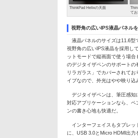
ThinkPad Helixの天面
Th
てお
視野角の広いIPS液晶パネル
液晶パネルのサイズは11.6型で、
視野角の広いIPS液晶を採用
ットモードで縦画面で使う場合
のデジタイザペンのサポートの
リラガラス」でカバーされてお
イプなので、外光はやや映り込
デジタイザペンは、筆圧感知に
対応アプリケーションなら、ペ
ンの書き心地も快適だ。
インターフェイスもタブレット
に、USB 3.0とMicro HD