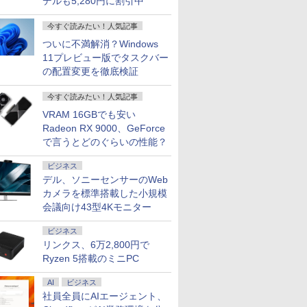
デルも5,280円に割引中
今すぐ読みたい！人気記事
ついに不満解消？Windows
11プレビュー版でタスクバー
の配置変更を徹底検証
今すぐ読みたい！人気記事
VRAM 16GBでも安い
Radeon RX 9000、GeForce
で言うとどのぐらいの性能？
ビジネス
デル、ソニーセンサーのWeb
カメラを標準搭載した小規模
会議向け43型4Kモニター
ビジネス
リンクス、6万2,800円で
Ryzen 5搭載のミニPC
AI
ビジネス
社員全員にAIエージェント、