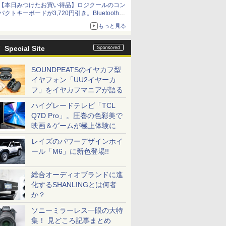
【本日みつけたお買い得品】ロジクールのコン
パクトキーボードが3,720円引き。Bluetoothで3
台接続対応
もっと見る
Special Site
SOUNDPEATSのイヤカフ型
イヤフォン「UU2イヤーカ
フ」をイヤカフマニアが語る
ハイグレードテレビ「TCL
Q7D Pro」。圧巻の色彩美で
映画＆ゲームが極上体験に
レイズのパワーデザインホイ
ール「M6」に新色登場!!
総合オーディオブランドに進
化するSHANLINGとは何者
か？
ソニーミラーレス一眼の大特
集！ 見どころ記事まとめ