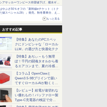
シアサッカーワンピース待望値下げ、撥水ギア
ショーツは1990円に
はやぶさ50％オフの「新幹線eチケット（トク
だ値スペシャル28）」発売。秋冬乗車分、えき
ねっと限定
もっと見る
おすすめ記事
【特集】あなたのPCスペッ
クにドンピシャな「ローカル
LLM」の選び方と快適化テク
【特集】あぢぃ～もう無理
ぽ！千円の闘魂タオルから着
るエアコンまで、夏の冷感グ
ッズ一挙紹介
【コラム】OpenClawと
Qwen3.5-9Bプリインで届い
てすぐローカルAIが動くミニ
PC「SER9 Pro」
【レビュー】給電が途切れな
い優れもの！バッファロー製
Type-C充電器の検証で分か
ったこと