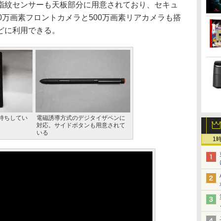
指紋センサーも天板部分に用意されており、セキュ
0万画素フロントカメラと500万画素リアカメラも搭
どに利用できる。
持ちしてい
電磁誘導方式のデジタイザペンに
対応。サイドボタンも用意されて
いる
1