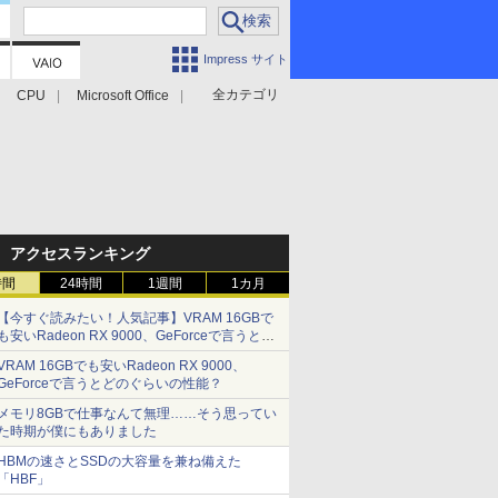
Impress サイト
全カテゴリ
CPU
Microsoft Office
アクセスランキング
時間
24時間
1週間
1カ月
【今すぐ読みたい！人気記事】VRAM 16GBで
も安いRadeon RX 9000、GeForceで言うとど
のぐらいの性能？ - PC Watch
VRAM 16GBでも安いRadeon RX 9000、
GeForceで言うとどのぐらいの性能？
メモリ8GBで仕事なんて無理……そう思ってい
た時期が僕にもありました
HBMの速さとSSDの大容量を兼ね備えた
「HBF」