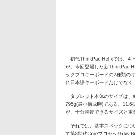
初代ThinkPad Helixで
が、今回登場した新ThinkPad
ックプロキーボードの2種類の
れ日本語キーボードだけでなく
タブレット本体のサイズは、約301
795g(最小構成時)である。11
が、十分携帯できるサイズと重
それでは、基本スペックについて見て
て第3世代Coreプロセッサ(Ivy B