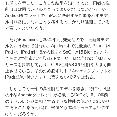
じ傾向を示した。こうした結果を踏まえると、両者の性
能はほぼ同じレベルと言ってよいのではないだろうか。
Androidタブレットで、iPadに匹敵する性能を示すモデ
ルは非常に少ないことを考えると、かなり健闘している
と言ってよいだろう。
ただiPad mini 6も2021年9月発売なので、最新鋭モデ
ルというわけではない。Appleはすでに最新のiPhoneやi
Padで、iPad mini 6が搭載するSoC「A15 Bionic」から
さらに2世代進んだ「A17 Pro」や、Mac向けの「M2」シ
リーズを搭載しており、CPU性能やGPU性能を大きく向
上させている。そのため必ずしも「Androidタブレットが
iPadに追い付いた」とは言えない状況ではある。
しかしごく一部の高性能なモデルを除き、特に7、8型
の小型Androidタブレットが搭載するSoCが、6、7年前
のミドルレンジに相当するような性能の低いものばかり
であることを考えれば、飛躍的な進歩と言ってよいので
はないだろうか。