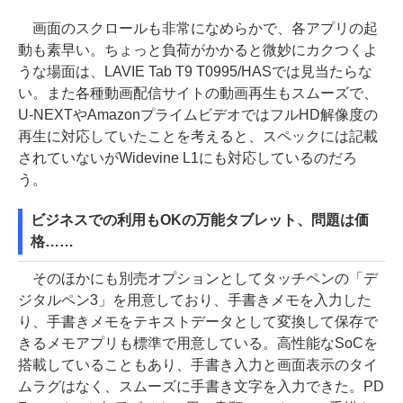
画面のスクロールも非常になめらかで、各アプリの起
動も素早い。ちょっと負荷がかかると微妙にカクつくよ
うな場面は、LAVIE Tab T9 T0995/HASでは見当たらな
い。また各種動画配信サイトの動画再生もスムーズで、
U-NEXTやAmazonプライムビデオではフルHD解像度の
再生に対応していたことを考えると、スペックには記載
されていないがWidevine L1にも対応しているのだろ
う。
ビジネスでの利用もOKの万能タブレット、問題は価
格……
そのほかにも別売オプションとしてタッチペンの「デ
ジタルペン3」を用意しており、手書きメモを入力した
り、手書きメモをテキストデータとして変換して保存で
きるメモアプリも標準で用意している。高性能なSoCを
搭載していることもあり、手書き入力と画面表示のタイ
ムラグはなく、スムーズに手書き文字を入力できた。PD