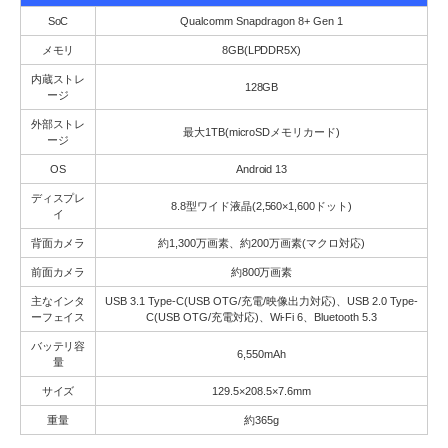
SoC
Qualcomm Snapdragon 8+ Gen 1
メモリ
8GB(LPDDR5X)
内蔵ストレ
128GB
ージ
外部ストレ
最大1TB(microSDメモリカード)
ージ
OS
Android 13
ディスプレ
8.8型ワイド液晶(2,560×1,600ドット)
イ
背面カメラ
約1,300万画素、約200万画素(マクロ対応)
前面カメラ
約800万画素
主なインタ
USB 3.1 Type-C(USB OTG/充電/映像出力対応)、USB 2.0 Type-
ーフェイス
C(USB OTG/充電対応)、Wi-Fi 6、Bluetooth 5.3
バッテリ容
6,550mAh
量
サイズ
129.5×208.5×7.6mm
重量
約365g