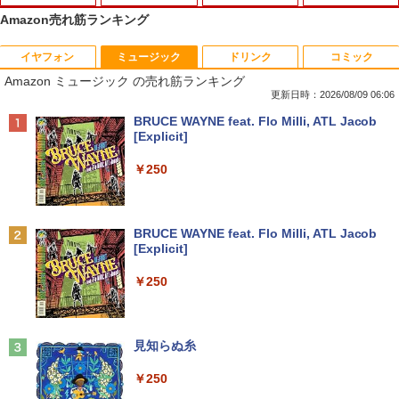
Amazon売れ筋ランキング
イヤフォン
ミュージック
ドリンク
コミック
【★最大100%ポイント】富士通 タブレ
ルイジアナ近代美術館 ポスター A3
1
1
Amazon ミュージック の売れ筋ランキング
ット Q739/第8世代 Core i3/メモリ:4GB/
SSD:128GB/13.3型 フルHD/1920x1080/
更新日時：2026/08/09 06:06
￥11,000
Wi-fi/Bluetooth/WEBカメラ/USB 3.1 Ty
Anker Soundcore P40i オフホワイト
BRUCE WAYNE feat. Flo Milli, ATL Jacob
pe-C/Office/中古 タブレットPC ノート
[Explicit]
パソコン Windows11 Windows10
￥7,990
￥250
￥15,800
【新品】 メダリスト 全巻 【特典付き】
2
1巻-15巻 セット 最新 【描き下ろしコー
スター】 つるまいかだ 講談社 アフタヌ
Anker Soundcore P31i ブラック
BRUCE WAYNE feat. Flo Milli, ATL Jacob
ーンKC いのり 光 いるか フィギュア ス
90日保障 いまさらですが WINDOWS X
2
[Explicit]
ケート 漫画 マンガ まんが 全巻セット
P搭載 XPなら最強レベル 富士通 FM
￥5,990
【送料無料】
V-A561/572 高速CPU Core I5 2.50G W
￥250
INDOWS XP ソフトに最適 メモリー2.0
G 250G DVD 【中古】
￥11,572
￥18,700
Anker Soundcore Liberty 5 ミッドナイトブ
見知らぬ糸
ラック
【全巻】 悪役のエンディングは死のみ 1-
3
￥250
11巻セット （フロース コミック） [ S
￥14,990
UOL ]
【クーポン使用で25,460円 8/2〜10迄】
3