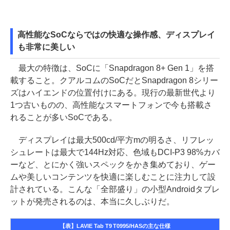
高性能なSoCならではの快適な操作感、ディスプレイ
も非常に美しい
最大の特徴は、SoCに「Snapdragon 8+ Gen 1」を搭
載すること。クアルコムのSoCだとSnapdragon 8シリー
ズはハイエンドの位置付けにある。現行の最新世代より
1つ古いものの、高性能なスマートフォンで今も搭載さ
れることが多いSoCである。
ディスプレイは最大500cd/平方mの明るさ、リフレッ
シュレートは最大で144Hz対応、色域もDCI-P3 98%カバ
ーなど、とにかく強いスペックをかき集めており、ゲー
ムや美しいコンテンツを快適に楽しむことに注力して設
計されている。こんな「全部盛り」の小型Androidタブレ
ットが発売されるのは、本当に久しぶりだ。
【表】LAVIE Tab T9 T0995/HASの主な仕様