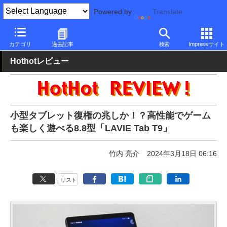
Powered by
Translate
PC Watch
パソコン/タブレット/スマートフォン
タブレット
An
カテゴリ
過去記事
検索
Impressサイト
Hothotレビュー
小型タブレット復権の兆しか！？高性能でゲーム
も楽しく遊べる8.8型「LAVIE Tab T9」
竹内 亮介
2024年3月18日 06:16
リスト