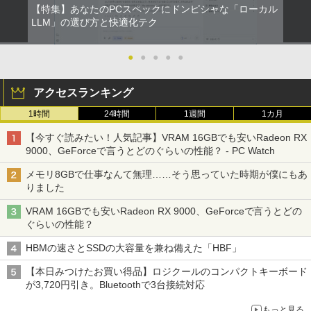
【特集】あなたのPCスペックにドンピシャな「ローカル
LLM」の選び方と快適化テク
●
●
●
●
●
アクセスランキング
1時間
24時間
1週間
1カ月
【今すぐ読みたい！人気記事】VRAM 16GBでも安いRadeon RX
9000、GeForceで言うとどのぐらいの性能？ - PC Watch
メモリ8GBで仕事なんて無理……そう思っていた時期が僕にもあ
りました
VRAM 16GBでも安いRadeon RX 9000、GeForceで言うとどの
ぐらいの性能？
HBMの速さとSSDの大容量を兼ね備えた「HBF」
【本日みつけたお買い得品】ロジクールのコンパクトキーボード
が3,720円引き。Bluetoothで3台接続対応
もっと見る