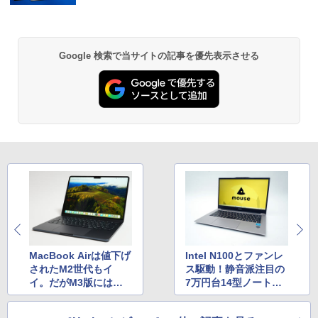
￥770
｜最大180日保証｜Core i5 第8世代｜中
古ノートパソコン Windows11 office付
￥1,380
き｜15.6型 テンキー付き｜ノートパソコ
ンWindows11 第8世代｜ノートパソコン
｜パソコン｜PC｜中古PC
異世界居酒屋「のぶ」(22) (角川コミックス・
Google 検索で当サイトの記事を優先表示させる
エース)
【Amazon.co.jp限定】 い・ろ・は・す 2L P
ET ラベルレス ×8本
￥29,800
￥832
￥1,112
ONE PIECE モノクロ版 115 (ジャンプコミッ
クスDIGITAL)
by Amazon 炭酸水 ラベルレス 500ml ×24本
強炭酸水 ペットボトル 500ミリリットル (Sm
art Basic)
￥594
￥1,625
HUNTER×HUNTER モノクロ版 39 (ジャンプ
コミックスDIGITAL)
by Amazon 天然水ラベルレス 2L×9本
MacBook Airは値下げ
Intel N100とファンレ
されたM2世代もイ
ス駆動！静音派注目の
￥572
￥1,117
イ。だがM3版には価
7万円台14型ノート。
格差に見合う価値があ
「mouse B4-I1U01PG
る。何が変わったのか
-B」