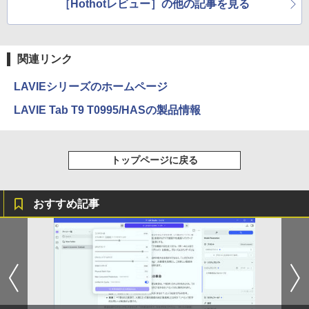
スーパーの裏でヤニ吸うふたり 9巻 (デジタル
［Hothotレビュー］の他の記事を見る
機能や性能を比較
版ビッグガンガンコミックス)
【Amazon.co.jp限定】 伊藤園 磨かれて、澄
みきった日本の水 2L 8本 ラベルレス [ ケース
] [ 水 ] [ ペットボトル ] [ 箱買い ] [ ストック
￥810
] [ 水分補給 ]
関連リンク
￥998
LAVIEシリーズのホームページ
LAVIE Tab T9 T0995/HASの製品情報
トップページに戻る
おすすめ記事