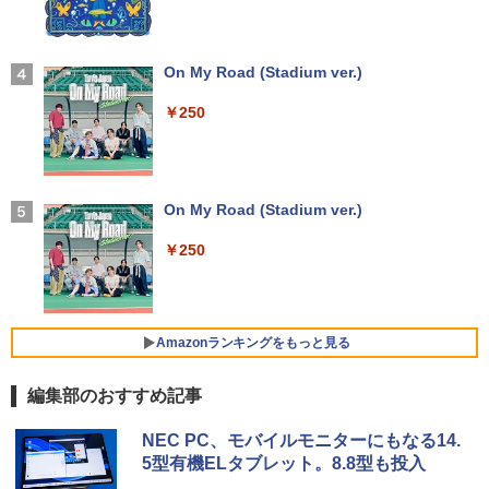
軽量 小型 レッツノート SV8 12.1型 第8
世代 Corei5 8365U メモリ16GB M.2 SS
￥12,342
D 256GB Wi-Fi5 Bluetooth USB Type-
C Webカメラ Windows11 Pro MS offic
【2026年アップグレード版】AOKIMI ワイヤ
On My Road (Stadium ver.)
e2019 搭載 ノートパソコン 訳あり Let's
レスイヤホン bluetooth イヤホン V12 小型
note レビュー投稿で180日保証
軽量 ブルートゥースHi-Fi 最大36時間再生 ぶ
￥250
【送料無料】ハヤブサ消防団 〔2〕／池
4
るーとゅーす コードレス ENCノイズキャン
井戸潤
セリング 自動ペアリング Type-C充電 マイク
￥26,800
付き 防水 タッチ式音量調整 スポーツ/通勤/通
￥2,200
学/WEB会議(ホワイト)
On My Road (Stadium ver.)
￥1,964
レビュー投稿 5年保証｜MS Office 2024
4
H&B 搭載｜中古ノートパソコン Windo
￥250
ws11 Office付｜テンキー DVD 搭載｜C
最強宮廷指南役のおっさん、追放された
5
ore i5 第7世代 メモリ 8GB SSD 256GB
Xiaomi シャオミ REDMI Buds 8 Lite ワイヤ
僻地で無双する〜幻となった種族の美少
｜店長厳選 Lenovo ThinkPad 15.6型 Bl
レスイヤホン Bluetooth 5.4 ノイズキャンセ
女たちを育てて辺境を開拓〜（コミッ
uetooth Wi-Fi 無線｜中古 パソコン 中古
リング ANC 36時間再生
ク） ： 5 【電子書籍】[ 咲宮まふ ]
PC Word Excel
Amazonランキングをもっと見る
￥3,480
￥792
￥29,800
編集部のおすすめ記事
by Amazon 天然水 ラベルレス 500ml ×24本
薬屋のひとりごと 17巻 (デジタル版ビッグガ
NEC PC、モバイルモニターにもなる14.
富士山の天然水 バナジウム含有 水 ミネラル
ンガンコミックス)
超得2,500円OFF&P2倍｜第8世代 office
5
5型有機ELタブレット。8.8型も投入
ウォーター ペットボトル 静岡県産 500ミリリ
付き｜楽天1位 三冠獲得｜豪華特典付き
ットル (Smart Basic)