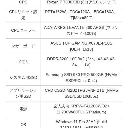
CPU
Ryzen 7 7800X3D (8コア/16スレッド)
CPUリミット設
PPT=162W、TDC=120A、EDC=180A、
定
TjMax=89℃
ADATA XPG LEVANTE 360 ARGB (ファン
CPUクーラー
スピード=100%)
ASUS TUF GAMING X670E-PLUS
マザーボード
[UEFI=1618]
DDR5-5200 16GB×2 (2ch、42-42-42-
メモリ
84、1.1V)
Samsung SSD 980 PRO 500GB (NVMe
システム用SSD
SSD/PCIe 4.0 x4)
アプリケーショ
CFD CSSD-M2B2TPG3VNF 2TB (NVMe
ン用SSD
SSD/USB 10Gbps)
玄人志向 KRPW-PA1200W/92+
電源
(1,200W/80PLUS Platinum)
Windows 11 Pro 22H2 (build
OS
22621.1848、VBS有効)