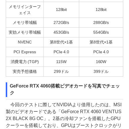
メモリインターフ
128bit
128bit
ェイス
メモリ帯域幅
272GB/s
288GB/s
実効メモリ帯域幅
453GB/s
554GB/s
NVENC
第8世代×1基
第8世代×1基
PCI Express
PCIe 4.0
PCIe 4.0
消費電力 (TGP)
115W
160W
実売予想価格
299ドル
399ドル
GeForce RTX 4060搭載ビデオカードを写真でチェッ
ク
今回のテストに際してNVIDIAより借用したのは、MSI
製のビデオカードである「GeForce RTX 4060 VENTUS
2X BLACK 8G OC」。2基の冷却ファンを搭載したGPU
クーラーを搭載しており、GPUはブーストクロックがリ