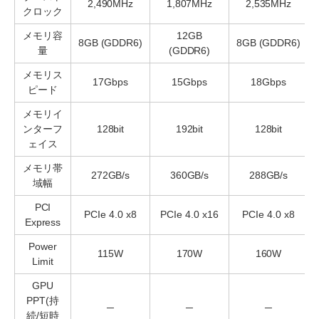
2,490MHz
1,807MHz
2,535MHz
クロック
メモリ容
12GB
8GB (GDDR6)
8GB (GDDR6)
量
(GDDR6)
メモリス
17Gbps
15Gbps
18Gbps
ピード
メモリイ
ンターフ
128bit
192bit
128bit
ェイス
メモリ帯
272GB/s
360GB/s
288GB/s
域幅
PCI
PCIe 4.0 x8
PCIe 4.0 x16
PCIe 4.0 x8
Express
Power
115W
170W
160W
Limit
GPU
PPT(持
─
─
─
続/短時