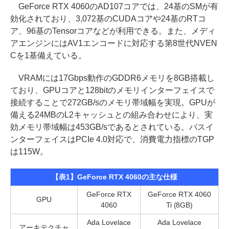
GeForce RTX 4060のAD107コアでは、24基のSMが有
効化されており、3,072基のCUDAコアや24基のRTコ
ア、96基のTensorコアなどが利用できる。また、メディ
アエンジンにはAV1エンコードに対応する第8世代NVEN
Cを1基備えている。
VRAMには17Gbps動作のGDDR6メモリを8GB搭載し
ており、GPUコアと128bitのメモリインターフェイスで
接続することで272GB/sのメモリ帯域幅を実現。GPUが
備える24MBのL2キャッシュとの組み合わせにより、実
効メモリ帯域幅は453GB/sであるとされている。バスイ
ンターフェイスはPCIe 4.0対応で、消費電力指標のTGP
は115W。
【表1】GeForce RTX 4060の主な仕様
GeForce RTX
GeForce RTX 4060
GPU
4060
Ti (8GB)
Ada Lovelace
Ada Lovelace
アーキテクチャ