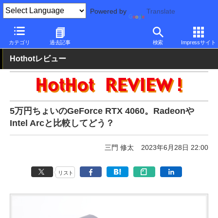
Powered by
Translate
PC Watch
半導体/周辺機器
GPU
GeForce
カテゴリ
過去記事
検索
Impressサイト
Hothotレビュー
5万円ちょいのGeForce RTX 4060。Radeonや
Intel Arcと比較してどう？
三門 修太
2023年6月28日 22:00
リスト