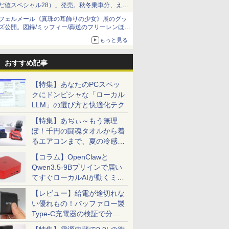
だ値スペシャル28）」発売。秋冬乗車分、えき
ねっと限定
フェルメール《真珠の耳飾りの少女》展のグッ
ズ公開。図録/ミッフィー/葬送のフリーレンほ
か、注目ブランドコラボが実現
もっと見る
おすすめ記事
【特集】あなたのPCスペッ
クにドンピシャな「ローカル
LLM」の選び方と快適化テク
【特集】あぢぃ～もう無理
ぽ！千円の闘魂タオルから着
るエアコンまで、夏の冷感グ
ッズ一挙紹介
【コラム】OpenClawと
Qwen3.5-9Bプリインで届い
てすぐローカルAIが動くミニ
PC「SER9 Pro」
【レビュー】給電が途切れな
い優れもの！バッファロー製
Type-C充電器の検証で分か
ったこと