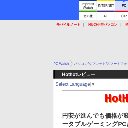
モバイルノート
NUC/小型パソコン
M
SSD
キーボード
マウス
PC Watch
パソコン/タブレット/スマートフォ
Hothotレビュー
Select Language
▼
円安が進んでも価格が変わ
ータブルゲーミングPC