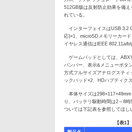
512GB版は反射防止効果を備
れている。
インターフェイスはUSB 3.2 Gen2
応)×1、microSDメモリーカ
イヤレス通信はIEEE 802.11a/b/
ゲームパッドとしては、ABXY
バンパー、表示&メニューボタ
方式フルサイズアナログスティッ
ックパッド×2、HDハプティクス
本体サイズは298×117×49m
り、バッテリ駆動時間は2～8
ついては下記表を参照してほし
【表1】