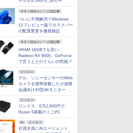
デルも5,280円に割引中
今すぐ読みたい！人気記事
ついに不満解消？Windows
11プレビュー版でタスクバー
の配置変更を徹底検証
今すぐ読みたい！人気記事
VRAM 16GBでも安い
Radeon RX 9000、GeForce
で言うとどのぐらいの性能？
ビジネス
デル、ソニーセンサーのWeb
カメラを標準搭載した小規模
会議向け43型4Kモニター
ビジネス
リンクス、6万2,800円で
Ryzen 5搭載のミニPC
AI
ビジネス
社員全員にAIエージェント、