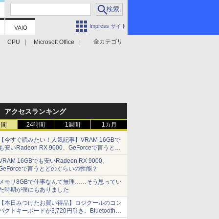
Impress サイト
全カテゴリ
CPU
Microsoft Office
アクセスランキング
時間
24時間
1週間
1カ月
【今すぐ読みたい！人気記事】VRAM 16GBで
も安いRadeon RX 9000、GeForceで言うとど
のぐらいの性能？ - PC Watch
VRAM 16GBでも安いRadeon RX 9000、
GeForceで言うとどのぐらいの性能？
メモリ8GBで仕事なんて無理……そう思ってい
た時期が僕にもありました
【本日みつけたお買い得品】ロジクールのコン
パクトキーボードが3,720円引き。Bluetoothで3
台接続対応