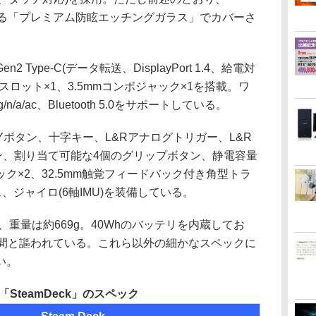
える「プレミアム防眩エッチングガラス」でカバーさ
 Type-C(データ転送、DisplayPort 1.4、給電対
ードスロット×1、3.5mmコンボジャック×1を搭載。ワ
g/n/a/ac、Bluetooth 5.0をサポートしている。
ボタン、十字キー、L&Rアナログトリガー、L&R
ン、割り当て可能な4個のグリップボタン、静電容量
ク×2、32.5mm触覚フィードバック付き角型トラ
、ジャイロ(6軸IMU)を装備している。
m、重量は約669g。40Whのバッテリを内蔵してお
時間と謳われている。これら以外の細かなスペックに
い。
「SteamDeck」のスペック