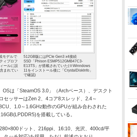
D搭載モデルで
512GB版にはPCIe Gen3 x4接続
ニティプロフ
SSD「Phison ESMP512GMB47C3-
ィールに設
E13TS」が搭載されていた(※Winndows
含まれてい
11をインストール後に「CrystalDiskInfo」
で確認)
は「SteamOS 3.0」（Archベース）、デスクト
プロセッサーはZen 2、4コア8スレッド、2.4～
、8CU、1.0～1.6GHz動作のGPUが組み合わされた
16GB(LPDDR5)を搭載している。
×800ドット、216ppi、16:10、光沢、400cd/平
z、タッチ対応)を採用。ただし前述のとおり、