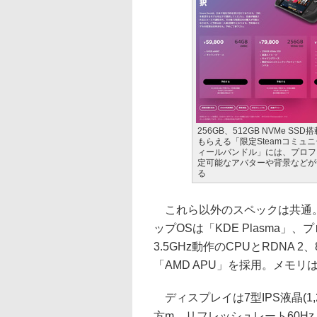
256GB、512GB NVMe SS
もらえる「限定Steamコミュ
ィールバンドル」には、プロフ
定可能なアバターや背景などが
る
これら以外のスペックは共通。OS
ップOSは「KDE Plasma」、
3.5GHz動作のCPUとRDNA 2
「AMD APU」を採用。メモリは
ディスプレイは7型IPS液晶(1,280
方m、リフレッシュレート60H