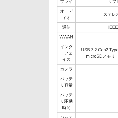
プレイ
リフ
オーデ
ステレ
ィオ
通信
IEEE
WWAN
インタ
USB 3.2 Gen2 T
ーフェ
microSDメモ
イス
カメラ
バッテ
リ容量
バッテ
リ駆動
時間
バッテ