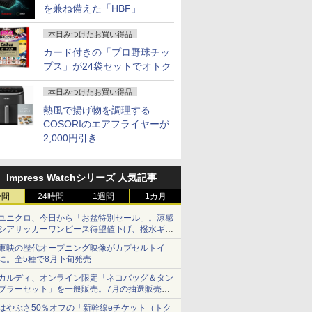
を兼ね備えた「HBF」
本日みつけたお買い得品
カード付きの「プロ野球チッ
プス」が24袋セットでオトク
本日みつけたお買い得品
熱風で揚げ物を調理する
COSORIのエアフライヤーが
2,000円引き
Impress Watchシリーズ 人気記事
時間
24時間
1週間
1カ月
ユニクロ、今日から「お盆特別セール」。涼感
シアサッカーワンピース待望値下げ、撥水ギア
ショーツは1990円に
東映の歴代オープニング映像がカプセルトイ
に。全5種で8月下旬発売
カルディ、オンライン限定「ネコバッグ＆タン
ブラーセット」を一般販売。7月の抽選販売の
当選無効分
はやぶさ50％オフの「新幹線eチケット（トク