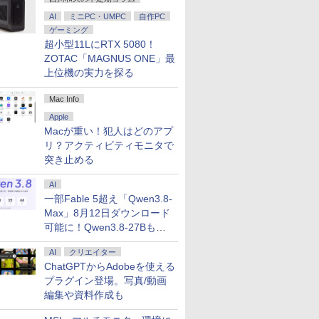
AI
ミニPC・UMPC
自作PC
ゲーミング
超小型11LにRTX 5080！
ZOTAC「MAGNUS ONE」最
上位機の実力を探る
Mac Info
Apple
Macが重い！犯人はどのアプ
リ？アクティビティモニタで
突き止める
AI
一部Fable 5超え「Qwen3.8-
Max」8月12日ダウンロード
可能に！Qwen3.8-27Bも順
次
AI
クリエイター
ChatGPTからAdobeを使える
プラグイン登場。写真/動画
編集や資料作成も