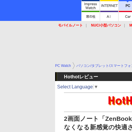
モバイルノート
NUC/小型パソコン
M
SSD
キーボード
マウス
PC Watch
パソコン/タブレット/スマートフォ
Hothotレビュー
Select Language
▼
2画面ノート「ZenBoo
なくなる新感覚の快適