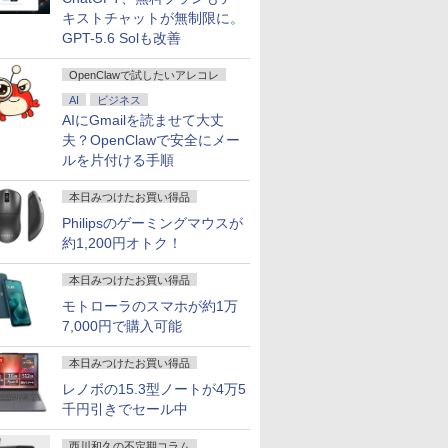
キストチャットが無制限に。
GPT-5.6 Solも改善
OpenClawで試したいアレコレ
AI
ビジネス
AIにGmailを読ませて大丈
夫？OpenClawで安全にメー
ルを片付ける手順
本日みつけたお買い得品
Philipsのゲーミングマウスが
約1,200円オトク！
本日みつけたお買い得品
モトローラのスマホが約1万
7,000円で購入可能
本日みつけたお買い得品
レノボの15.3型ノートが4万5
千円引きでセール中
西川和久の不定期コラム