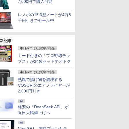
7,000円で購入可能
レノボの15.3型ノートが4万5
千円引きでセール中
新記事
本日みつけたお買い得品
カード付きの「プロ野球チッ
プス」が24袋セットでオトク
本日みつけたお買い得品
熱風で揚げ物を調理する
COSORIのエアフライヤーが
2,000円引き
AI
格安の「DeepSeek API」が
近日大幅値上げへ
AI
ChatGPT、無料プランもテ