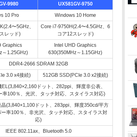
GV-9980
UX581GV-9750
s 10 Pro
Windows 10 Home
0HK(2.4〜5GHz、
Core i7-9750H(2.4〜4.5GHz、6
6スレッド)
コア12スレッド)
D Graphics
Intel UHD Graphics
z～1.25GHz)
630(350MHz～1.15GHz)
DDR4-2666 SDRAM 32GB
Ie 3.0 x4接続)
512GB SSD(PCIe 3.0 x2接続)
機EL(3,840×2,160ドット、282ppi、輝度非公表、
カバー率100％、光沢、タッチ対応、スタイラス対応)
液晶(3,840×1,100ドット、283ppi、輝度350cd/平方
カバー率100％、非光沢、タッチ対応、スタイラス対
応)
IEEE 802.11ax、Bluetooth 5.0