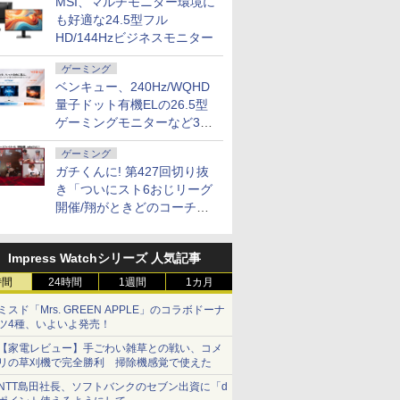
MSI、マルチモニター環境に
も好適な24.5型フル
HD/144Hzビジネスモニター
ゲーミング
ベンキュー、240Hz/WQHD
量子ドット有機ELの26.5型
ゲーミングモニターなど3機
種
ゲーミング
ガチくんに! 第427回切り抜
き「ついにスト6おじリーグ
開催/翔がときどのコーチ就
任など」
Impress Watchシリーズ 人気記事
時間
24時間
1週間
1カ月
ミスド「Mrs. GREEN APPLE」のコラボドーナ
ツ4種、いよいよ発売！
【家電レビュー】手ごわい雑草との戦い、コメ
リの草刈機で完全勝利 掃除機感覚で使えた
NTT島田社長、ソフトバンクのセブン出資に「d