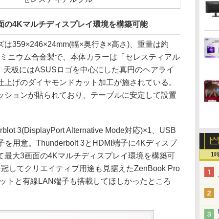
画面の4Kマルチディスプレイ環境を構築可能
イズは359×246×24mm(幅×奥行き×高さ)、重量は約
アルミニウム合金製で、本体カラーは「セレスティアル
)」を採用。天板にはASUSロゴを中心にした真円のヘアライ
仕上げのダイヤモンドカット加工が施されている。
ッションが貼られており、テーブルに安定して設置
(DisplayPort Alternative Mode対応)×1、USB
を用意。Thunderbolt 3とHDMI端子に4Kディスプ
1
て最大3画面の4Kマルチディスプレイ環境を構築可
冠してクリエイティブ用途も見据えたZenBook Pro
ロットと有線LAN端子も搭載してほしかったところ