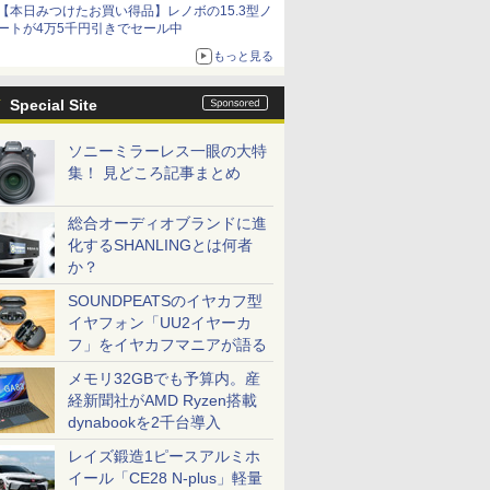
【本日みつけたお買い得品】レノボの15.3型ノ
ートが4万5千円引きでセール中
もっと見る
Special Site
ソニーミラーレス一眼の大特
集！ 見どころ記事まとめ
総合オーディオブランドに進
化するSHANLINGとは何者
か？
SOUNDPEATSのイヤカフ型
イヤフォン「UU2イヤーカ
フ」をイヤカフマニアが語る
メモリ32GBでも予算内。産
経新聞社がAMD Ryzen搭載
dynabookを2千台導入
レイズ鍛造1ピースアルミホ
イール「CE28 N-plus」軽量