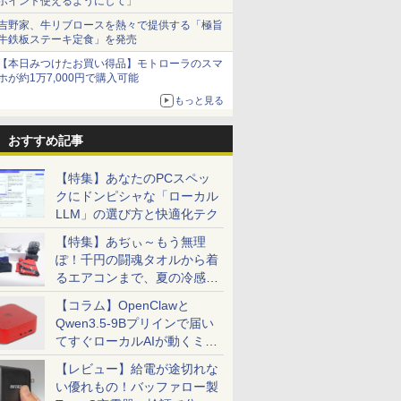
ポイント使えるようにして」
吉野家、牛リブロースを熱々で提供する「極旨
牛鉄板ステーキ定食」を発売
【本日みつけたお買い得品】モトローラのスマ
ホが約1万7,000円で購入可能
もっと見る
おすすめ記事
【特集】あなたのPCスペッ
クにドンピシャな「ローカル
LLM」の選び方と快適化テク
【特集】あぢぃ～もう無理
ぽ！千円の闘魂タオルから着
るエアコンまで、夏の冷感グ
ッズ一挙紹介
【コラム】OpenClawと
Qwen3.5-9Bプリインで届い
てすぐローカルAIが動くミニ
PC「SER9 Pro」
【レビュー】給電が途切れな
い優れもの！バッファロー製