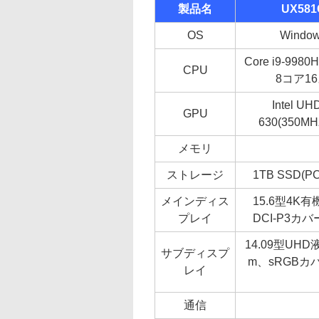
製品名
UX581
OS
Window
Core i9-998
CPU
8コア1
Intel UH
GPU
630(350MH
メモリ
ストレージ
1TB SSD(PC
メインディス
15.6型4K有
プレイ
DCI-P3
14.09型UHD
サブディスプ
m、sRGB
レイ
通信