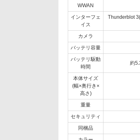
WWAN
インターフェ
Thunderblot
イス
カメラ
バッテリ容量
バッテリ駆動
約5
時間
本体サイズ
(幅×奥行き×
高さ)
重量
セキュリティ
同梱品
カラー