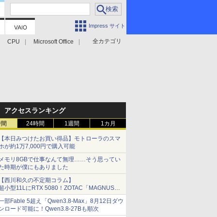
Impress サイト
全カテゴリ
CPU
Microsoft Office
アクセスランキング
時間
24時間
1週間
1カ月
【本日みつけたお買い得品】モトローラのスマ
ホが約1万7,000円で購入可能
メモリ8GBで仕事なんて無理……そう思ってい
た時期が僕にもありました
【西川和久の不定期コラム】
超小型11LにRTX 5080！ZOTAC「MAGNUS
ONE」最上位機の実力を探る
一部Fable 5超え「Qwen3.8-Max」8月12日ダウ
ンロード可能に！Qwen3.8-27Bも順次