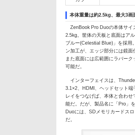
本体重量は約2.5kg、最大3
ZenBook Pro Duoの本体サ
2.5kg。筐体の天板と底面は
ブルー(Celestial Blue
ン加工が、エッジ部分には鏡面
また底面には広範囲にラバーク
可能だ。
インターフェイスは、Thunderblot 3
3.1×2、HDMI、ヘッドセット端子
レイをつなげば、本体と合わせ
能だ。だが、製品名に「Pro」を
Duoには、SDメモリカードス
だ。