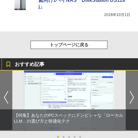
庭向け1ベイNAS「DiskStation DS119
j」
2018年10月1日
【楽天1位常連・超800冠獲得】黒/白 モ
5
ニター 21.5 / 23.8 / 24.5 / 27型 240Hz/2
00Hz /180Hz/165Hz/100Hz ゲーミングモ
ニター 1ms応答 pcモニター パソコン モ
ニター 非光沢 スピーカー内蔵 HDR/Free
sync/VESA cocopar HG-238
トップページに戻る
￥13,999
おすすめ記事
【特集】あなたのPCスペックにドンピシャな「ローカル
LLM」の選び方と快適化テク
●
●
●
●
●