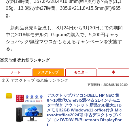
が約19時間、357.6×228.4×16.8mm(幅×奥行き×高さ)/1,1
05g、13.3型が約27時間、305.9×211.8×15.5mm(同)/965
g。
新商品発売を記念し、8月24日から9月30日までの期間
中に2018年モデルのLG gramの購入で、5,000円キャッ
シュバック/無線マウスがもらえるキャンペーンを実施す
る。
楽天市場 売れ筋ランキング
ノート
デスクトップ
モニター
本
楽天 デスクトップ 売れ筋ランキング
更新日時：2026/08/10 10:00
良品 フルHD 15.6インチ TOSHIBA dyna
デスクトップパソコンDELL HP NEC 第
1
1
book B65HU Windows11 卓越性能 第1
8〜10世代CoreI3I5選べる 21インチモニ
1世代Core i5-1135G7 16GB 爆速NVMe
ター付き アウトレット 新品SSD最大1TB
式512GB-SSD カメラ 無線Wi-Fi6 Office
メモリ32GB Windows11 office付き Mic
付き Win11【中古ノートパソコン 中古パ
rosoftoffice2024可 中古デスクトップパ
ソコン 中古PC】送料無料 あす楽対応 即
ソコン DVD/WIFI/Bluetooth DisplayPor
日発送（Windows10も対応可能 Win1
t