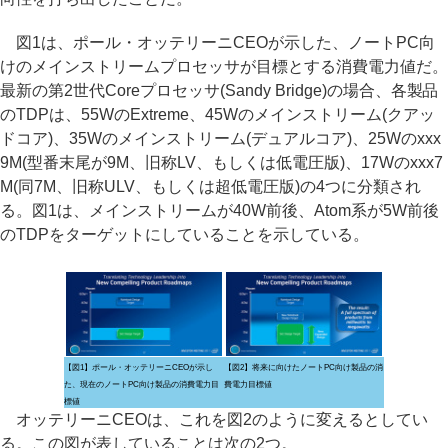
図1は、ポール・オッテリーニCEOが示した、ノートPC向
けのメインストリームプロセッサが目標とする消費電力値だ。
最新の第2世代Coreプロセッサ(Sandy Bridge)の場合、各製品
のTDPは、55WのExtreme、45Wのメインストリーム(クアッ
ドコア)、35Wのメインストリーム(デュアルコア)、25Wのxxx
9M(型番末尾が9M、旧称LV、もしくは低電圧版)、17Wのxxx7
M(同7M、旧称ULV、もしくは超低電圧版)の4つに分類され
る。図1は、メインストリームが40W前後、Atom系が5W前後
のTDPをターゲットにしていることを示している。
【図1】ポール・オッテリーニCEOが示し
【図2】将来に向けたノートPC向け製品の消
た、現在のノートPC向け製品の消費電力目
費電力目標値
標値
オッテリーニCEOは、これを図2のように変えるとしてい
る。この図が表していることは次の2つ。