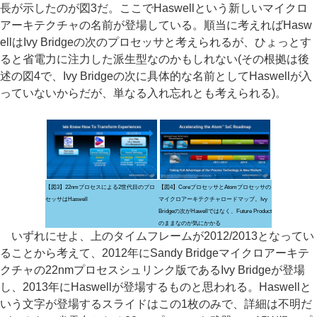
長が示したのが図3だ。ここでHaswellという新しいマイクロ
アーキテクチャの名前が登場している。順当に考えればHasw
ellはIvy Bridgeの次のプロセッサと考えられるが、ひょっとす
ると省電力に注力した派生型なのかもしれない(その根拠は後
述の図4で、Ivy Bridgeの次に具体的な名前としてHaswellが入
っていないからだが、単なる入れ忘れとも考えられる)。
【図3】22nmプロセスによる2世代目のプロ
【図4】CoreプロセッサとAtomプロセッサの
セッサはHaswell
マイクロアーキテクチャロードマップ。Ivy
Bridgeの次がHawellではなく、Future Product
のままなのが気にかかる
いずれにせよ、上のタイムフレームが2012/2013となってい
ることから考えて、2012年にSandy Bridgeマイクロアーキテ
クチャの22nmプロセスシュリンク版であるIvy Bridgeが登場
し、2013年にHaswellが登場するものと思われる。Haswellと
いう文字が登場するスライドはこの1枚のみで、詳細は不明だ