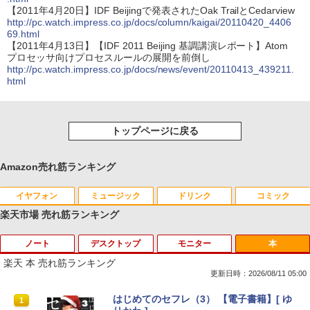
【2011年4月20日】IDF Beijingで発表されたOak TrailとCedarview
http://pc.watch.impress.co.jp/docs/column/kaigai/20110420_4406
69.html
【2011年4月13日】【IDF 2011 Beijing 基調講演レポート】Atom
プロセッサ向けプロセスルールの展開を前倒し
http://pc.watch.impress.co.jp/docs/news/event/20110413_439211.
html
トップページに戻る
Amazon売れ筋ランキング
イヤフォン
ミュージック
ドリンク
コミック
楽天市場 売れ筋ランキング
ノート
デスクトップ
モニター
本
Anker Soundcore P40i オフホワイト
BRUCE WAYNE feat. Flo Milli, ATL Jacob
by Amazon 天然水 ラベルレス 500ml ×24本
薬屋のひとりごと 17巻 (デジタル版ビッグガ
[Explicit]
富士山の天然水 バナジウム含有 水 ミネラル
ンガンコミックス)
楽天 本 売れ筋ランキング
ウォーター ペットボトル 静岡県産 500ミリリ
￥7,990
更新日時：2026/08/11 05:00
ットル (Smart Basic)
￥250
￥770
MS限定クーポンあり! 【Win11正式対
地デジ BS TV 視聴 Youtube 動画 23.8 i
モバイルモニター HAILESI S123E 12.3
はじめてのセフレ（3） 【電子書籍】[ ゆ
1
1
1
1
￥1,380