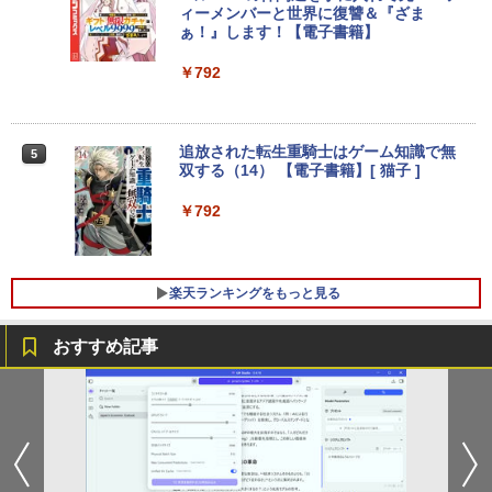
みきった日本の水 2L 8本 ラベルレス [ ケース
￥250
s11 初期設定済 Webカメラ zoom 日本語
ィーメンバーと世界に復讐＆『ざま
] [ 水 ] [ ペットボトル ] [ 箱買い ] [ ストック
￥572
キーボード 14.1型 Intel Celeron メモリ
￥14,440
ぁ！』します！【電子書籍】
Xiaomi シャオミ REDMI Buds 8 Lite ワイヤ
] [ 水分補給 ]
8GB SSD1TB(最大) 大容量バッテリービ
レスイヤホン Bluetooth 5.4 ノイズキャンセ
ジネス 大学生 プレゼント 学生向け
￥792
リング ANC 36時間再生
￥998
【展示品・代引不可】 富士通 FUJITSU
4
￥29,800
デスクトップPC FMV Desktop Fシリー
【2,000円クーポン＋P最大31.5%還
￥3,480
4
ズ F77 27型 / Core i7-1260P / メモリ 16
元！】ゲーミングモニター 27インチモニ
GB / SSD 1TB / Windows 11 / 2024 Offi
ター 液晶ディスプレイ WQHD (2560x14
追放された転生重騎士はゲーム知識で無
5
ce付き
40) Fast IPS 200Hz 1ms(MPRT) 124%s
双する（14） 【電子書籍】[ 猫子 ]
【2026年最新モデル】ノートパソコン 新
RGB 低ブルーライトフリッカーフリーFr
4
品ホワイト Office搭載 Win11 Pro 初期
eeSync & G-Sync対応高輝度400cd/m²
￥229,800
￥792
設定済 Intel Pentium 高速CPU メモリ16
PS5対応HDMI×2 DP×1.4 KTC H27T22C
GB SSD最大512GB 15.6型 FHD液晶 テ
3年保証
ンキー付 Webカメラ 指紋認証 薄型 Blue
tooth Wi-Fi 超軽量 薄型 在宅勤務 テレワ
￥23,731
【★20%OFF】MINISFORUM MS-S1 M
5
楽天ランキングをもっと見る
ーク ・初心者向け ノートPC 白ncs215y
ax ミニPC AMD Ryzen Al Max+ 395 /Ra
deon 8060S /128GB+2TB SSD/ 1 х HD
￥45,800
MI ・2 х USB4・2 х USB4 V2 /2 х 10Gb
おすすめ記事
E LAN ミニパソコン
IOデータ ゲーミングモニター(ゲーミン
5
グスタンド) GigaCrysta KH-GD243UDB
-F ［23.8型 / フルHD(1920×1080) / ワイ
￥565,999
ノートパソコン Office付き 新品 初心者
ド / 240Hz］ ブラック
5
向け Win11搭載 初期設定済 パソコン Wi
ndows11 Pro ノートPC 15.6 型 高性能
￥26,800
メモリ16GB SSD512GB最大 インテルC