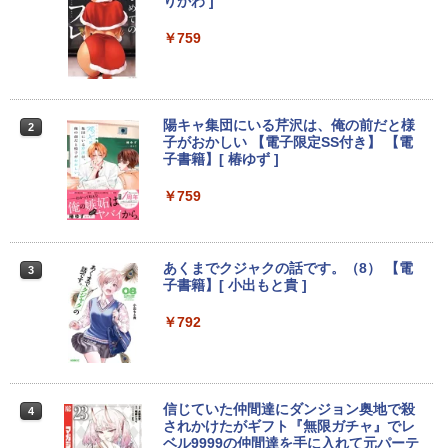
応】Webカメラ&テンキー付き ノートパ
n NEC ラビ LAVIE Direct DA570M 整備
インチ タッチパネル タッチペン対応 モ
りかわ ]
ソコン 中古 パソコン メモリ 8GB 最大3
済 第8世代 Corei5 デスクトップパソコン
バイルディスプレイ 1920x1280 フルHD
Anker Soundcore P31i ピンク
BRUCE WAYNE feat. Flo Milli, ATL Jacob
ONE PIECE モノクロ版 115 (ジャンプコミッ
2GB 新品 SSD 256GB 高性能 第8世代 C
SSD512GB ＋ HDD1TB 中古 一体型 WI
3:2比率 100％sRGB広色域 高輝度300nit
￥759
[Explicit]
クスDIGITAL)
【Amazon.co.jp限定】 い・ろ・は・す 2L P
ore i5搭載 DVD 中古ノートパソコン Win
NDOWS11 メモリ8GB DVDマルチ キー
HDR対応 OTG対応 ポータブルモニター
ET ラベルレス ×8本
dows11 Pro 店長オススメ おまかせ 15.6
ボード マウス付 初期設定済 WEBカメラ
軽量 自立型 スピーカー内蔵Switch2 PS5
￥5,990
型 無線LAN office付き 2026 福袋 ギフト
office付き TVチューナー PC 本体 送料込
XBOX PC Mac iPhone
￥250
￥594
￥1,112
￥29,800
￥63,800
￥11,999
陽キャ集団にいる芹沢は、俺の前だと様
2
子がおかしい 【電子限定SS付き】 【電
Anker Soundcore Liberty 5 ミッドナイトブ
On My Road (Stadium ver.)
異世界居酒屋「のぶ」(22) (角川コミックス・
子書籍】[ 椿ゆず ]
ラック
エース)
by Amazon 天然水ラベルレス 2L×9本
【新品】14インチワイド液晶 フルHD ノ
【★20％クーポン】MINISFORUM NAB
【送料無料】TF: DELL デル 超広視野角
￥250
￥759
2
2
2
ートパソコン office付き Intel Pentium
6 Lite ミニPC Intel® Core i5-12600H 1
P2421D QHD (2560x1440) 液晶モニター
￥-
￥832
￥1,117
GOLD 6500Y メモリ8GB M.2 SATA SSD
6/32GB 512GB/1TB ミニパソコン Wi-Fi
23.8インチワイド ブラック LEDバックラ
256GB USB3.0 HDMI WEBカメラ Bluet
6 BT5.2 2x2500Mbps LAN有線無線接続
イト付 非光沢 ノングレア 液晶ディスプ
ooth 無線LAN Windows11 JIS規格 日本
両対応 HDMI×2 /USB-C×2 4K@60Hz 4
レイ 中古液晶モニター 高画質 昇降・回
あくまでクジャクの話です。（8） 【電
3
語配列キーボード ノートPC win11【NC
画面出力 小型パソコン
転可能【3ケ月保証】
【2026年アップグレード版】AOKIMI ワイヤ
見知らぬ糸
スーパーの裏でヤニ吸うふたり 9巻 (デジタル
子書籍】[ 小出もと貴 ]
14J】
レスイヤホン bluetooth イヤホン V12 小型
版ビッグガンガンコミックス)
by Amazon 炭酸水 ラベルレス 500ml ×24本
￥109,799
￥14,800
軽量 ブルートゥースHi-Fi 最大36時間再生 ぶ
強炭酸水 ペットボトル 500ミリリットル (Sm
￥250
￥792
￥34,800
るーとゅーす コードレス ENCノイズキャン
art Basic)
￥810
セリング 自動ペアリング Type-C充電 マイク
付き 防水 タッチ式音量調整 スポーツ/通勤/通
￥1,625
学/WEB会議(ホワイト)
-新品- mouse G TUNE DGI5G60JD65D
JAPANNEXT｜ジャパンネクスト モバイ
3
3
【新品】【楽天1位！】ノートパソコン
WHB3 ゲーミングデスクトップ
ル液晶ディスプレイ(10.5型/IPS/FHD+ 19
信じていた仲間達にダンジョン奥地で殺
3
On My Road (Stadium ver.)
HUNTER×HUNTER モノクロ版 39 (ジャンプ
4
新品第13世代CPU搭載ノートPC Office
20×1280/60Hz/50ms)(シルバー) JN-MD-
￥1,964
されかけたがギフト『無限ガチャ』でレ
コミックスDIGITAL)
【Amazon.co.jp限定】 伊藤園 磨かれて、澄
付きノートパソコン 初心者向け Window
IPS105FHDPR
￥189,800
ベル9999の仲間達を手に入れて元パーテ