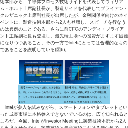
術本部から、半導体プロセス技術サイドを代表してウィリア
ム・ホルト上席副社長が、製造サイドを代表してブライアン・
クルザニック上席副社長が出席したが、金融関係者向けの本イ
ベントに、製造技術本部から2人も登壇し、スピーチを行なう
のは異例のことである。さらに前CFOのアンディ・ブライア
ント主席副社長も登壇し、最先端工場への投資がますます困難
になりつつあること、その一方でIntelにとっては合理的なもの
であることを説明している(図6)。
【図5】Intelのプロセス技術における優位
【図6】現在、最先端の半導体工場を運営す
性。単にノードルールで先行するだけでな
るのに必要な経費は90億ドル(工場建設費、
く、トランジスタの材料や構造面でも優位性
試作ライン、研究開発費の総計)。それを上
を持つ
回る売り上げを持つのは上位8社のみ
Intelが参入を試みながら、スマートフォンやタブレットとい
った成長市場に本格参入できないでいるのは、広く知られると
ころだ。今回、IntelがInvestor Meetingに製造技術本部から2人
を出席させたのは、製造技術と量産技術における優位性で、固