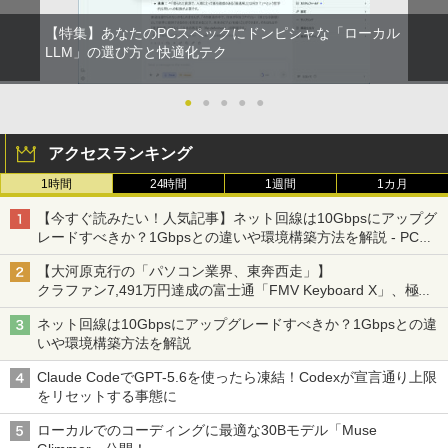
ore 10キー付 Webカメラ zoom 指紋認
証 大容量バッテリー 日本語キーボードフ
【特集】あなたのPCスペックにドンピシャな「ローカル
ィルム テレワーク 学生向け
LLM」の選び方と快適化テク
￥54,800
●
●
●
●
●
アクセスランキング
1時間
24時間
1週間
1カ月
【今すぐ読みたい！人気記事】ネット回線は10Gbpsにアップグ
レードすべきか？1Gbpsとの違いや環境構築方法を解説 - PC
Watch
【大河原克行の「パソコン業界、東奔西走」】
クラファン7,491万円達成の富士通「FMV Keyboard X」、極限
の静音化を追求
ネット回線は10Gbpsにアップグレードすべきか？1Gbpsとの違
いや環境構築方法を解説
Claude CodeでGPT-5.6を使ったら凍結！Codexが宣言通り上限
をリセットする事態に
ローカルでのコーディングに最適な30Bモデル「Muse