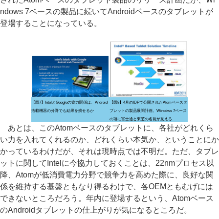
ndows 7ベースの製品に続いてAndroidベースのタブレットが
登場することになっている。
【図7】IntelとGoogleの協力関係は、Android
【図8】4月のIDFで公開されたAtomベースタ
搭載機器の分野でも結果を残せるか
ブレットの製品展開計画。Winodws 7ベース
の項に富士通と東芝の名前が見える
あとは、このAtomベースのタブレットに、各社がどれくら
い力を入れてくれるのか、どれくらい本気か、ということにか
かっているわけだが、それは現時点では不明だ。ただ、タブレ
ットに関してIntelに今協力しておくことは、22nmプロセス以
降、Atomが低消費電力分野で競争力を高めた際に、良好な関
係を維持する基盤ともなり得るわけで、各OEMともむげには
できないところだろう。年内に登場するという、Atomベース
のAndroidタブレットの仕上がりが気になるところだ。