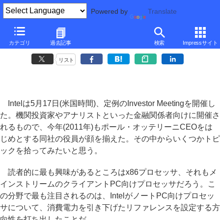
Powered by
Translate
■
元麻布春男の週刊PCホットライン
■
カテゴリ
過去記事
検索
Impressサイト
低消費電力CPU市場を拡大するIntelの戦略
リスト
Intelは5月17日(米国時間)、定例のInvestor Meetingを開催し
た。機関投資家やアナリストといった金融関係者向けに開催さ
れるもので、今年(2011年)もポール・オッテリーニCEOをは
じめとする同社の役員が顔を揃えた。その中からいくつかトピ
ックを拾ってみたいと思う。
読者的に最も興味があるところはx86プロセッサ、それもメ
インストリームのクライアントPC向けプロセッサだろう。こ
の分野で最も注目されるのは、IntelがノートPC向けプロセッ
サについて、消費電力を引き下げたリファレンスを設定する方
向性を打ち出したことだ。