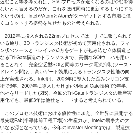
込むこと等を考えれば、SoCプロセスが遅くなるのはやむを得
ないとも言えるのだが、これをほぼ同時に更新するようにする
というのは、IntelがAtomとAtomがターゲットとする市場に強
くコミットする姿勢を見せたものと考えられる。
2012年に投入される22nmプロセスでは、すでに報じられて
いる通り、3Dトランジスタ技術が初めて実用化される。フィ
ン状のソースとドレインの3方をゲートが包み込む立体構造と
なるTri-Gate構造のトランジスタで、高価なSOIウェハを用い
ることなく、完全空乏型SOIと同等のリーク電流抑制(ソース・
ドレイン間)と、高いゲート効果によるトランジスタ性能の向
上が実現される。Intelは、2003年に導入した歪みシリコン技
術で3年、2007年に導入したHigh-K/Metal Gate技術で3年半、
他社をリードした(図5)。今回のTri-Gateトランジスタの量産実
用化でも、最低3年は他社をリードすると考えられている。
このプロセス技術における優位性に加え、全世界に展開する
最先端Fab(半導体前工程工場)の生産力が、Intelの競争力の大
いなる源となっている。今年のInvestor Meetingでは、製造技