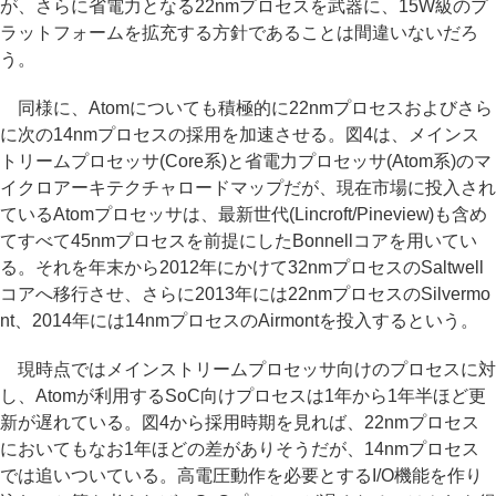
が、さらに省電力となる22nmプロセスを武器に、15W級のプ
ラットフォームを拡充する方針であることは間違いないだろ
う。
同様に、Atomについても積極的に22nmプロセスおよびさら
に次の14nmプロセスの採用を加速させる。図4は、メインス
トリームプロセッサ(Core系)と省電力プロセッサ(Atom系)のマ
イクロアーキテクチャロードマップだが、現在市場に投入され
ているAtomプロセッサは、最新世代(Lincroft/Pineview)も含め
てすべて45nmプロセスを前提にしたBonnellコアを用いてい
る。それを年末から2012年にかけて32nmプロセスのSaltwell
コアへ移行させ、さらに2013年には22nmプロセスのSilvermo
nt、2014年には14nmプロセスのAirmontを投入するという。
現時点ではメインストリームプロセッサ向けのプロセスに対
し、Atomが利用するSoC向けプロセスは1年から1年半ほど更
新が遅れている。図4から採用時期を見れば、22nmプロセス
においてもなお1年ほどの差がありそうだが、14nmプロセス
では追いついている。高電圧動作を必要とするI/O機能を作り