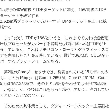
1. 現行の40W前後のTDPターゲットに加え、15W前後のTDP
ターゲットを設定する
2. Atom系プロセッサがカバーするTDPターゲットを上下に拡
張する
まず1だが、TDPが15Wというと、これまでであれば超低電
圧版プロセッサがカバーする範疇だ(以前に比べればTDPが上
昇しているが、これはメモリコントローラとグラフィックスコ
アを内蔵したことを反映している)。最近であれば、CULVがカ
バーするプラットフォームである。
第2世代Coreプロセッサでは、発表されている15モデルのう
ち、この分野向けにはCore i7-2657M、Core i7-2617M、Core i
5-2537Mの3品種で、その上のLV版を合わせても全部で5品種
しかない。が、今後はこれをもっと増やしていく、注力してい
くということなのだろう。
そのための具体策として、ダディ・パールムッター主席副社