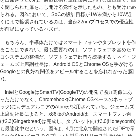
く閉じられた扉をこじ開ける覚悟を示したもの、とも受け止め
られる。図2において、SoCの設計目標が1W未満から10W近
くにまで拡張されているのは、当然22nmプロセスでの優位性
が前提になっているハズだ。
もちろん、半導体だけではスマートフォンやタブレットを作
ることはできない。最も重要なのは、ソフトウェアを含めたエ
コシステムの整備だ。ソフトウェア部門を統括するリネイ・ジ
ェームズ上席副社長は、Android OSとChrome OSを手がける
Googleとの良好な関係をアピールすることを忘れなかった(図
7)。
IntelとGoogleはSmartTV(GoogleTV)の開発で協力関係にあ
っただけでなく、Chromebook(Chrome OSベースのネットブ
ック)にもデュアルコアのAtomが採用されている。ジェームズ
上席副社長によると、x86版のAndroidは、スマートフォン向
け2.3(Gingerbread)は完成し、タブレット向け3.0(Honeycomb)
も最適化中だという。図8は、4月に北京で開催されたIDFで示
されたAtomベースのタブレット製品のリリース計画だが、Wi