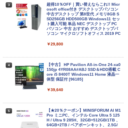
&WEBカメラ搭載】ノートパソコン 2in1
超得10％OFF｜買い替えならこれ!! Micr
3
タブレットPC 13.3インチ SSD128GB メ
osoft office付き デスクトップパソコン
モリ8GB Core i3 第8世代 Microsoft Off
中古デスクトップ 第8世代 メモリ8GB S
ice付き Windows11 東芝 dynabook D8
SD256GB HDD500GB Windows11 セッ
3 ノートパソコン 中古 PC パソコン 中古
ト購入可能 単品 NEC デスクトップ PC
ノートPC 中古ノート 最大SSD512GB
パソコン 中古 おすすめ デスクトップパ
ソコン マイクロソフトオフィス 2019 PC
￥24,800
￥29,800
2026新生活 13インチ超軽量 重さ約900g
4
ノートパソコン HP Dynabook 富士通 第
【中古】 HP Pavilion All-in-One 24-xa0
4
10世代Core i5/i7 アウトレット 最大メモ
150jp 4YR08AA#ABJ SSD＆HDD搭載 C
リ16GB SSD1TB 薄型軽量 13.3インチ O
ore i5 8400T Windows11 Home 液晶一
ffice付き 最新MicrosoftOffice2024可 W
体型 保証付 [96185]
indows11ノートパソコン 中古パソコン
WIFI Bluetooth 中古PC
￥39,640
￥25,600
【★20％クーポン】MINISFORUM AI M1
5
Pro ミニPC、インテル Core Ultra 5 125
本日10倍！高性能第10世代Core i7-1061
H / Ultra 9 285H、32GB+512GB/1TB 、
5
0Uノートパソコン 中古 Dynabook G83
64GB+2TB / ベアボーンキット、 2.5G/