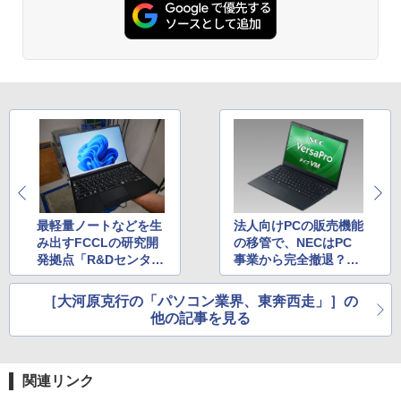
￥5,990
スプレイ VESA対応 コスパ デュアルモニ
￥1,980
ットル (Smart Basic)
￥250
￥832
ター サブモニター ゲーミングモニター
ポータブルモニター 外付けモニター リモ
￥1,380
ートワーク IPS mini pc ミニPC 多デバ
イス対応 ブラック
コレクション・台湾のモダニズム（第6
3
Anker Soundcore Liberty 5 ミッドナイトブ
On My Road (Stadium ver.)
ONE PIECE モノクロ版 115 (ジャンプコミッ
巻） 衛生と病院 [ 鈴木哲造 ]
ラック
クスDIGITAL)
by Amazon 天然水ラベルレス 2L×9本
￥9,480
￥250
￥19,800
￥14,990
￥594
￥1,117
★Gigastone モニター 21.45インチ ディ
3
スプレイ PCモニター VESA モニタ ノン
グレア フルHD 75Hz ブルーライト軽減
【2026年アップグレード版】AOKIMI ワイヤ
On My Road (Stadium ver.)
HUNTER×HUNTER モノクロ版 39 (ジャンプ
和山やま作品4冊セット 小冊子＆アクリ
4
パネル 178度 広角 高解像度目に優しいフ
レスイヤホン bluetooth イヤホン V12 小型
コミックスDIGITAL)
by Amazon 炭酸水 ラベルレス 500ml ×24本
ルスタンド付き特装版 （ビームコミック
リッカーフリー (PS5確認済み/HDMI/VG
軽量 ブルートゥースHi-Fi 最大36時間再生 ぶ
最軽量ノートなどを生
法人向けPCの販売機能
強炭酸水 ペットボトル 500ミリリットル (Sm
￥250
ス） [ 和山 やま ]
A/3年保証)
るーとゅーす コードレス ENCノイズキャン
art Basic)
み出すFCCLの研究開
の移管で、NECはPC
￥572
セリング 自動ペアリング Type-C充電 マイク
発拠点「R&Dセンタ
事業から完全撤退？PC
￥11,000
付き 防水 タッチ式音量調整 スポーツ/通勤/通
￥9,980
￥1,625
ー」に潜入
-8001の発売から45年
学/WEB会議(ホワイト)
目の行方
［大河原克行の「パソコン業界、東奔西走」］の
BUGS LIFE
スーパーの裏でヤニ吸うふたり 9巻 (デジタル
他の記事を見る
￥1,964
版ビッグガンガンコミックス)
コカ・コーラ やかんの麦茶 from 爽健美茶 ラ
施設基準パーフェクトブック 2026年度
5
【公式限定2年保証】モニター 21.5イン
ベルレス 650mlPET×24本
4
￥250
版 [ 一般社団法人日本施設基準管理士協
チ フルhd 高画質 100Hz VA ノングレア
￥810
会 ]
非光沢 スピーカー内蔵 3年保証 ディスプ
Xiaomi シャオミ REDMI Buds 8 Lite ワイヤ
￥2,009
関連リンク
レイ パソコンモニター PCモニター フル
レスイヤホン Bluetooth 5.4 ノイズキャンセ
￥22,000
ハイビジョン 21インチ 液晶モニター ア
リング ANC 36時間再生