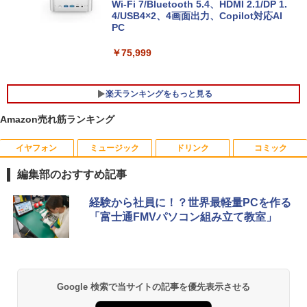
超軽量約779g メモリ最大16GB 新品SSD
Wi-Fi 7/Bluetooth 5.4、HDMI 2.1/DP 1.
1TB 13.3インチ HDMI搭載 WEBカメラ5
4/USB4×2、4画面出力、Copilot対応AI
GWIFI Bluetooth内蔵 中古パソコン Mic
PC
rosoftOffice2024可 Windows11 送料無
料 持ち運び便利
￥75,999
￥27,600
楽天ランキングをもっと見る
Amazon売れ筋ランキング
イヤフォン
ミュージック
ドリンク
コミック
Yoothi 互換品 液晶 15.6インチ NV156F
獣医腫瘍学テキスト 第2版[本/雑誌] / 日
1
1
HM-N41 NV156FHM-N42 NV156FHM-N
本獣医がん学会/著 日本獣医がん学会獣医
編集部のおすすめ記事
43 NV156FHM-N46 NV156FHM-N47 NV
腫瘍科認定医認定委員会/監修
156FHM-N49 対応 FullHD 1920x1080 I
Anker Soundcore P40i オフホワイト
BRUCE WAYNE feat. Flo Milli, ATL Jacob
【Amazon.co.jp限定】 い・ろ・は・す 2L P
薬屋のひとりごと 17巻 (デジタル版ビッグガ
PS LED LCD 液晶ディスプレイ 修理交換
経験から社員に！？世界最軽量PCを作る
￥19,800
[Explicit]
ET ラベルレス ×8本
ンガンコミックス)
用液晶パネル
「富士通FMVパソコン組み立て教室」
￥7,990
￥250
￥1,112
￥770
￥9,250
世界の新富裕層はなぜ「オルカン・S＆P
2
500」を買わないのか 20代で純資産4億
円をつくった超レバレッジ投資の極意 [
Anker Soundcore P31i ブラック
BRUCE WAYNE feat. Flo Milli, ATL Jacob
by Amazon 天然水 ラベルレス 500ml ×24本
異世界居酒屋「のぶ」(22) (角川コミックス・
Google 検索で当サイトの記事を優先表示させる
＼500円OFFクーポンあり！／ モバイル
宮脇 さき ]
2
[Explicit]
富士山の天然水 バナジウム含有 水 ミネラル
エース)
モニター 15.6インチ 1080PフルHD ディ
ウォーター ペットボトル 静岡県産 500ミリリ