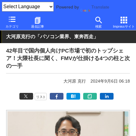
Powered by
Translate
PC Watch
パソコン/タブレット/スマートフォン
モバイルノート
カテゴリ
過去記事
検索
Impressサイト
大河原克行の「パソコン業界、東奔西走」
42年目で国内個人向けPC市場で初のトップシェ
ア！大隈社長に聞く、FMVが仕掛ける4つの柱と次
の一手
大河原 克行
2024年9月6日 06:18
リスト