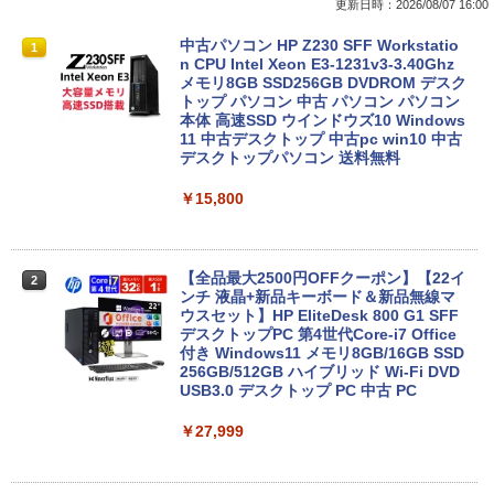
更新日時：2026/08/07 16:00
中古ノートパソコンDell Latitude 5320
中古パソコン HP Z230 SFF Workstatio
1
1
2-in-1 5320-con 【中古】 Dell Latitude
n CPU Intel Xeon E3-1231v3-3.40Ghz
5320 2-in-1 中古ノートパソコンCore i5
メモリ8GB SSD256GB DVDROM デスク
Win11 Pro 64bit Dell Latitude 5320 2-i
トップ パソコン 中古 パソコン パソコン
n-1 中古ノートパソコンCore i5 Win11 P
本体 高速SSD ウインドウズ10 Windows
ro 64bit
11 中古デスクトップ 中古pc win10 中古
デスクトップパソコン 送料無料
￥19,000
￥15,800
中古ノートパソコン インテル Celeron C
2
ore i5 Windows11 Pro Office 2024付き
【全品最大2500円OFFクーポン】【22イ
2
メモリ4GB/8GB/16GB選択可 SSD128G
ンチ 液晶+新品キーボード＆新品無線マ
B/1TB選択可 15.6型 テンキー ビジネス
ウスセット】HP EliteDesk 800 G1 SFF
在宅勤務 学生向け 初期設定不要 店長お
デスクトップPC 第4世代Core-i7 Office
まかせ中古厳選 ノートPC ノート パソコ
付き Windows11 メモリ8GB/16GB SSD
ン 中古PC 在宅ワーク オフィス 中古
256GB/512GB ハイブリッド Wi-Fi DVD
USB3.0 デスクトップ PC 中古 PC
￥11,980
￥27,999
【1500円OFFクーポン】【タッチパネル
3