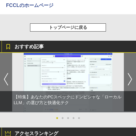
イリスオーヤマ DT-JF * 安心延長保証対
FCCLのホームページ
象
￥2,980
￥9,999
トップページに戻る
グリーンハウス 7型ワイド液晶 電子POP
5
おすすめ記事
取付金具付き ホワイト GH-EP7F-WH [G
HEP7FWH]
￥10,970
【特集】あなたのPCスペックにドンピシャな「ローカル
LLM」の選び方と快適化テク
●
●
●
●
●
アクセスランキング