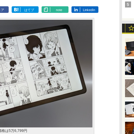
ェア
はてブ
note
LinkedIn
売価格は5万6,799円