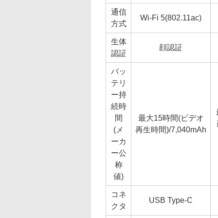
通信
Wi-Fi 5(802.11ac)
方式
生体
顔認証
認証
バッ
テリ
ー持
続時
間
最大15時間(ビデオ
(メ
再生時間)/7,040mAh
ーカ
ー公
称
値)
コネ
USB Type-C
クタ