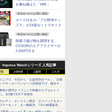
を兼ね備えた「HBF」
本日みつけたお買い得品
カード付きの「プロ野球チッ
プス」が24袋セットでオトク
本日みつけたお買い得品
熱風で揚げ物を調理する
COSORIのエアフライヤーが
2,000円引き
Impress Watchシリーズ 人気記事
時間
24時間
1週間
1カ月
ユニクロ、今日から「お盆特別セール」。涼感
シアサッカーワンピース待望値下げ、撥水ギア
ショーツは1990円に
東映の歴代オープニング映像がカプセルトイ
に。全5種で8月下旬発売
カルディ、オンライン限定「ネコバッグ＆タン
ブラーセット」を一般販売。7月の抽選販売の
当選無効分
【家電レビュー】手ごわい雑草との戦い、コメ