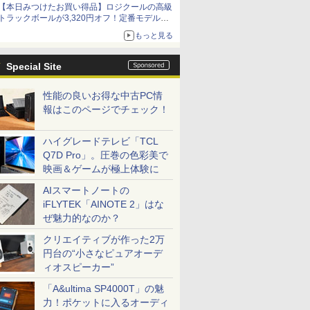
【本日みつけたお買い得品】ロジクールの高級
トラックボールが3,320円オフ！定番モデルも
5,280円に割引中
もっと見る
Special Site
性能の良いお得な中古PC情
報はこのページでチェック！
ハイグレードテレビ「TCL
Q7D Pro」。圧巻の色彩美で
映画＆ゲームが極上体験に
AIスマートノートの
iFLYTEK「AINOTE 2」はな
ぜ魅力的なのか？
クリエイティブが作った2万
円台の“小さなピュアオーデ
ィオスピーカー”
「A&ultima SP4000T」の魅
力！ポケットに入るオーディ