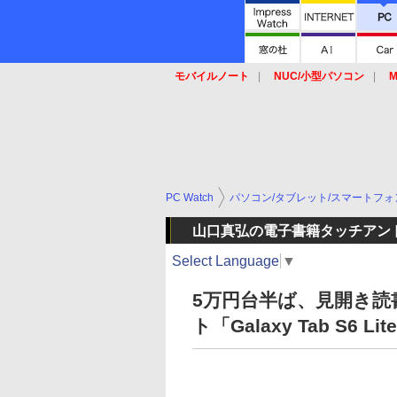
モバイルノート
NUC/小型パソコン
M
SSD
キーボード
マウス
PC Watch
パソコン/タブレット/スマートフォ
山口真弘の電子書籍タッチアン
Select Language
▼
5万円台半ば、見開き読
ト「Galaxy Tab S6 Lit