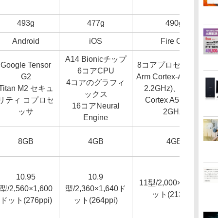
493g
477g
490g
Android
iOS
Fire OS
A14 Bionicチップ
Google Tensor
8コアプロセッサ - 2x
6コアCPU
G2
Arm Cortex-A78 (最大
4コアのグラフィ
Titan M2 セキュ
2.2GHz)、6x Arm
ックス
リティ コプロセ
Cortex A55 (最大
16コアNeural
ッサ
2GHz)
Engine
8GB
4GB
4GB
10.95
10.9
11型/2,000×1,200ド
型/2,560×1,600
型/2,360×1,640ド
ット(213ppi)
ドット(276ppi)
ット(264ppi)