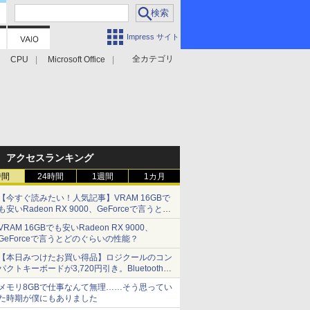
Impress サイト
全カテゴリ
CPU
Microsoft Office
アクセスランキング
時間
24時間
1週間
1カ月
【今すぐ読みたい！人気記事】VRAM 16GBで
も安いRadeon RX 9000、GeForceで言うとど
のぐらいの性能？ - PC Watch
VRAM 16GBでも安いRadeon RX 9000、
GeForceで言うとどのぐらいの性能？
【本日みつけたお買い得品】ロジクールのコン
パクトキーボードが3,720円引き。Bluetoothで3
台接続対応
メモリ8GBで仕事なんて無理……そう思ってい
た時期が僕にもありました