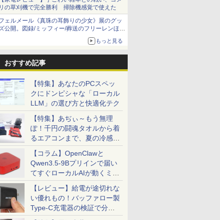
リの草刈機で完全勝利 掃除機感覚で使えた
フェルメール《真珠の耳飾りの少女》展のグッ
ズ公開。図録/ミッフィー/葬送のフリーレンほ
か、注目ブランドコラボが実現
もっと見る
おすすめ記事
【特集】あなたのPCスペッ
クにドンピシャな「ローカル
LLM」の選び方と快適化テク
【特集】あぢぃ～もう無理
ぽ！千円の闘魂タオルから着
るエアコンまで、夏の冷感グ
ッズ一挙紹介
【コラム】OpenClawと
Qwen3.5-9Bプリインで届い
てすぐローカルAIが動くミニ
PC「SER9 Pro」
【レビュー】給電が途切れな
い優れもの！バッファロー製
Type-C充電器の検証で分か
ったこと