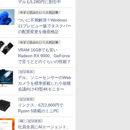
デルも5,280円に割引中
今すぐ読みたい！人気記事
ついに不満解消？Windows
11プレビュー版でタスクバー
の配置変更を徹底検証
今すぐ読みたい！人気記事
VRAM 16GBでも安い
Radeon RX 9000、GeForce
で言うとどのぐらいの性能？
ビジネス
デル、ソニーセンサーのWeb
カメラを標準搭載した小規模
会議向け43型4Kモニター
ビジネス
リンクス、6万2,800円で
Ryzen 5搭載のミニPC
AI
ビジネス
社員全員にAIエージェント、