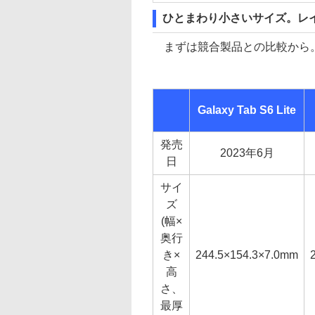
ひとまわり小さいサイズ。レ
まずは競合製品との比較から
Galaxy Tab S6 Lite
発売
2023年6月
日
サイ
ズ
(幅×
奥行
き×
244.5×154.3×7.0mm
高
さ、
最厚