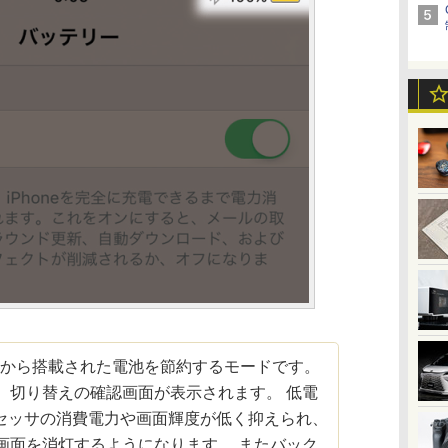
9から搭載された電池を節約するモードです。
、切り替えの確認画面が表示されます。 低電
セッサの消費電力や画面輝度が低く抑えられ、
画面を消灯するようになります。 またバック