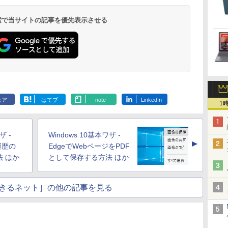
 検索で当サイトの記事を優先表示させる
.
Anker Soundcore
On My Road
by Amazon 天然水
ONE PIECE モノクロ
【2026年アップグレ
On My Road
by Amazon 炭酸水
HUNTER×HUNTER
Xiaomi シャオミ
BUGS LIFE
コカ・コーラ やかんの
スーパーの裏でヤニ吸
Liberty 5 ミッドナイ
(Stadium ver.)
ラベルレス 2L×9本
版 115 (ジャンプコミ
ード版】AOKIMI ワ
(Stadium ver.)
ラベルレス 500ml
モノクロ版 39 (ジャ
REDMI Buds 8 Lite ワ
麦茶 from 爽健美茶 ラ
うふたり 9巻 (デジタル
￥250
トブラック
ックスDIGITAL)
イヤレスイヤホン
×24本 強炭酸水 ペッ
ンプコミックス
イヤレスイヤホン
ベルレス
版ビッグガンガンコミ
￥250
￥1,117
￥250
ェア
はてブ
note
LinkedIn
水
bluetooth イヤホン
トボトル 500ミリリ
DIGITAL)
Bluetooth 5.4 ノイズ
650mlPET×24本
ックス)
1
￥14,990
￥594
￥1,964
￥1,625
￥572
￥2,980
￥2,009
￥810
V12 小型軽量 ブルー
ットル (Smart
キャンセリング ANC
トゥースHi-Fi 最大
Basic)
36時間再生
36時間再生 ぶるーと
ザ -
Windows 10基本ワザ -
ゅーす コードレス
▲
ENCノイズキャンセ
の履歴の
EdgeでWebページをPDF
リング 自動ペアリン
 ほか
として保存する方法 ほか
グ Type-C充電 マイ
ク付き 防水 タッチ式
音量調整 スポーツ/通
きるネット］の他の記事を見る
勤/通学/WEB会議(ホ
ワイト)