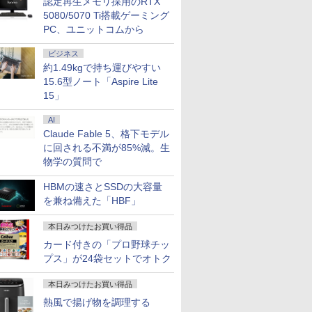
認定再生メモリ採用のRTX
5080/5070 Ti搭載ゲーミング
PC、ユニットコムから
ビジネス
約1.49kgで持ち運びやすい
15.6型ノート「Aspire Lite
15」
AI
Claude Fable 5、格下モデル
に回される不満が85%減。生
物学の質問で
HBMの速さとSSDの大容量
を兼ね備えた「HBF」
本日みつけたお買い得品
カード付きの「プロ野球チッ
プス」が24袋セットでオトク
本日みつけたお買い得品
熱風で揚げ物を調理する