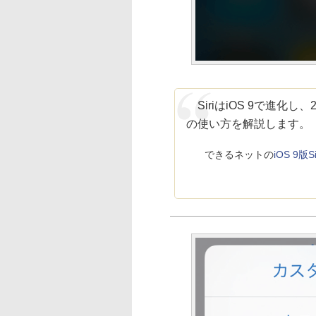
SiriはiOS 9で進化
の使い方を解説します。
できるネットの
iOS 9