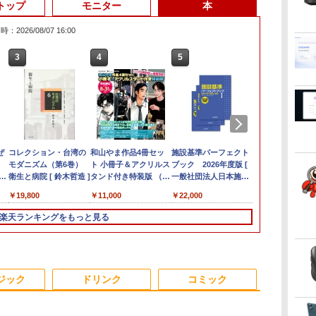
トップ
モニター
本
：2026/08/07 16:00
3
3
3
3
4
4
4
4
5
5
5
5
6
6
6
6
ン
ン
ぜ
良品 15.6インチ HP
MINISFORUM｜ミニ
★Gigastone モニター
コレクション・台湾の
FUJITSU/富士通
レビュー投稿 5年保証
【公式限定2年保証】
和山やま作品4冊セッ
＼11日まで限定価格／
グリーンハウス 7型ワ
施設基準パーフェクト
【全品最大2500円OFF
良品 フルHD 
【新品★20％
【楽天1位!1,6
世界の超富裕
】
ニ
Notebook 250G7
スフォーラム 超小型
21.45インチ ディスプ
モダニズム（第6巻）
ESPRIMO
｜MS Office 2024
モニター 21.5インチ フ
ト 小冊子＆アクリルス
ノートパソコン 新品
イド液晶 電子POP 取
ブック 2026年度版 [
クーポン】【新品マウ
チ HP 250G7
ン】MINISFO
OFFクーポン 8
いる「最初の
能
0P
か
Windows11 超高性能
デスクトップパソコン
レイ PCモニター VESA
衛生と病院 [ 鈴木哲造 ]
G6012/MX【第12世代
H&B 搭載｜中古ノート
ルhd 高画質 100Hz VA
タンド付き特装版 （ビ
福袋 6点セット Intel
付金具付き ホワイト
一般社団法人日本施設
ス＋新品キーボード
Windows11
1390ミニP
20:00-8/11 0
作り方 [ 小原
イ
を
第10世代Core i5-
LN150W(Windows 11
モニタ ノングレア フル
Intel Core i5-
パソコン Windows11
ノングレア 非光沢 ス
ームコミックス） [ 和
Pentium GOLD 6500Y
GH-EP7F-WH
基準管理士協会 ]
付】Core i7 第8世代
第10世代Core 
Core i9-139
Xiaomi Monit
￥29,689
￥49,800
￥9,980
￥19,800
￥55,000
￥29,800
￥9,999
￥11,000
￥29,999
￥10,970
￥22,000
￥54,999
￥30,789
￥88,999
￥12,580
￥2,200
ュ
ジ
1035G1 8GB 爆速
Pro/Intel Processor
HD 75Hz ブルーライト
12500T/16GB(DDR4)/M.2
Office付｜テンキー
ピーカー内蔵 3年保証
山 やま ]
メモリ8GB
[GHEP7FWH]
Dell OptiPlex
1035G1 8GB
16GB+500/3
2026 ディス
 カ
ニ
さ
NVMe式256GB-SSD カ
N150/メモリ 8GB/SSD
軽減 パネル 178度 広角
SSD256GB/無線
DVD 搭載｜Core i5 第
ディスプレイ パソコン
SSD256GB
3060/3070 SFF 22イン
NVMe式256G
ベアボーンキ
1080P 23.8
楽天ランキングをもっと見る
タ
メラ 無線 Office付き
256GB/VESA) ミニPC
高解像度目に優しいフ
LAN/Win11Pro-64bit】
7世代 メモリ 8GB SSD
モニター PCモニター
Windows11 WPS
チ液晶セッ Office付き
メラ 無線 Off
DDR4 SODI
144Hzリフ
パ
ー
Win11【中古ノートパ
LN150W-8/256-
リッカーフリー (PS5確
中古/送料無料 ※沖縄、
256GB｜店長厳選
フルハイビジョン 21イ
Office付き 初期設定済
Windows11 メモリ
Win11【中
リ、 2.5G/Wi-
ート sRGB99%
4K
 中
ー
ソコン 中古パソコン 中
W11Pro(N150)
認済み/HDMI/VGA/3年
離島を除く
Lenovo ThinkPad
ンチ 液晶モニター ア
み 14インチ フルHD ノ
8GB/16GB/32GB
ソコン 中古パ
6/Bluetooth 
万色 300nits
す
c
古PC】送料無料 あす
保証)
15.6型 Bluetooth Wi-
イリスオーヤマ DT-JF
ートPC 初心者 学生 在
SSD256GB/512GB/
古PC】送料無
HDMI 2.1/DP
ブルーライト
対
楽対応 即日発送
Fi 無線｜中古 パソコン
* 安心延長保証対象
宅ワーク テンキー Wi-
1TB DisplayPort 2画
楽対応 即日発
1.4/TYPE-
TÜV認証 目
ジック
ドリンク
コミック
en
応可
（Windows10も対応可
中古PC Word Excel
Fi Bluetooth HDMI 軽
面同時出力 WIFI子機
（Windows
力対応ミニpc
調整可能なス
能 Win10）
量 持ち運び 安い
付 USB3.0中古デスク
能 Win10）
VESA
/N150
トップパソコン