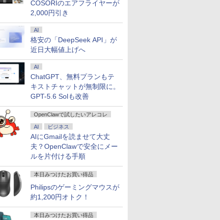
COSORIのエアフライヤーが
2,000円引き
AI
格安の「DeepSeek API」が
7
7
7
7
8
8
8
8
9
9
9
9
10
10
10
10
近日大幅値上げへ
AI
ChatGPT、無料プランもテ
キストチャットが無制限に。
GPT-5.6 Solも改善
15.6イン
クーポ
00円
層がして
【リフレッシュレート
中古美品 15.6インチ
「28%クーポンで
[新品]ブルーロック (1-
新発売 [1+1年保証] モニ
良品 15.6インチ HP
【エントリーでポイン
【3千円以上送料無料】
楽天ランキング1位★
【P10倍】&【40,000円
ホワイト・シリーズ！
信じていた仲間達にダ
【新品】【
【マラソン
ASUS エ
角川まんが
RUM M1-
/4
1億円」の
100Hz】LG モニター
HP Notebook 250G7
97,848円」GEEKOM
39巻 最新刊) 全巻セッ
ター 100Hz 21.5インチ
Notebook 250G7
ト10倍】 Aランク 良品
古川優香が本気で作っ
三年保証 新品 ノート
クーポン】【国内生
モニター 白 21.5インチ
ンジョン奥地で殺され
位！】ノー
冷ファンへ
晶ディスプレ
ズ 日本の
OpenClawで試したいアレコレ
 超高性能
C、インテル
1:59】
 正徳 ]
23.8インチ フルHD
Windows11 超高性能
A7 Max ミニPC AMD
ト
23.8インチ 27インチ pc
Windows11 超高性能
HP Z4 G4 ワークステ
た!ショルダーバッグ
パソコン パソコン
産・公式】 新品 NEC
23.8インチ 100Hz
かけたがギフト『無限
新品第13
ップ中！
Care [ 27
巻+別巻5
AI
ビジネス
i5-
00HX、
or A24i
IPS 液晶モニター ブル
第10世代Core i5-
Ryzen 9 7940HS搭載
モニター 1ms応答 パソ
第10世代Core i5-
ーション Xeon W-2223
Office付き
デスクトップパソコン
200Hz ゲーミングモニ
ガチャ』でレベル9999
ノートPC O
RTX5060×C
HD(1920×1
[ 山本 博文
AIにGmailを読ませて大丈
￥11,440
￥30,789
￥135,900
￥22,836
￥11,999
￥31,889
￥121,000
￥5,489
￥34,680
￥182,661
￥12,799
￥792
￥29,800
￥239,875
￥15,800
￥23,760
 爆速
2GB+1TB/
プレイ
ーライト低減 フリッカ
1035G1 8GB 爆速
【8745HS/H255より上
コン モニター
1035G1 8GB 爆速
メモリ32GB NVMe
Windows11搭載
office付き LAVIE
ター【1ms応答 2mm
の仲間達を手に入れて
ノートパソ
代】ゲーミ
ド ] VA2
夫？OpenClawで安全にメー
B-SSD カ
ット、
インチ
ーセーフ HDMI LGエ
NVMe式256GB-SSD カ
位】Radeon 780M(単
1920*1080 FHD ゲーミ
NVMe式256GB-SSD カ
SSD 512GB NVIDIA
14/15.6インチ型ワイド
Direct DT Windows
ベゼル】pcモニター
元パーティーメンバー
向け Wind
生活応援 
ルを片付ける手順
ice付き
MM×2メモ
レッシュレ
レクトロニクス PCモ
メラ 無線 Office付き
体GPU級性能)｜
ングモニター 非光沢 VA
メラ 無線 Office付き
RTX A2000 GDDR6
液晶 フルHD 第14世代
11 Home Core Ultra 5-
1920*1080 FHD パソコ
と世界に復讐＆『ざま
設定済 W
デスクトップ
古ノートパ
Fi
 1670
ニター 24MS500-B
Win11【中古ノートパ
128GB DDR5拡張可能
角度調整 VESA
Win11【中古ノートパ
12GB Windows11 Pro
CPU intel N3450 Core
225 メモリ 16GB SSD
ン モニター 非光沢 チ
ぁ！』します！【電子
zoom 日
原神対応 メ
ソコン 中
5.2、
 ΔE＜1 低
24MS500B 新品 VESA
ソコン 中古パソコン 中
｜USB4×2｜4画面8K｜
Freesync
ソコン 中古パソコン 中
4コア win11pro 中古デ
i5 i7 メモリ8GB~32GB
1TB 可能 24インチモ
ルト VESA Freesync
書籍】
ド 14.1型 I
SSD1TB W
本日みつけたお買い得品
料 あす
 大画面
規格
古PC】送料無料 あす
デュアル2.5G LAN｜3
pc/switch/ps4/ps5/xbox
古PC】送料無料 あす
スクトップパソコン 中
SSD128GB~1TB WEB
ニター 1年保証 送料無
スピーカー内蔵
Celeron
キーボード
Philipsのゲーミングマウスが
送
C、3画面出
にやさしい
楽対応 即日発送
年保証｜Win11 Pro｜
スピーカー内蔵
楽対応 即日発送
古PC z4g4 中古ワーク
カメラ テンキー付き
料 【NortonP】
kksmart 1+1年保証
SSD1TB(
線LAN 
約1,200円オトク！
10も対応可
タンド
（Windows10も対応可
在宅/クリエイター/ゲー
（Windows10も対応可
ステーションhp 中古パ
大容量 大画面 zoom軽
バッテリー
き パソコン
能 Win10）
ミング向け mini pc
能 Win10）
ソコンwindows11
量 初心者向け
学生 プレ
心者 1年
16GB+1TB
向け
新品
本日みつけたお買い得品