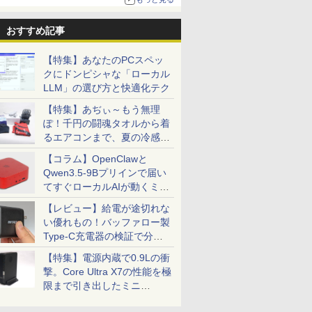
おすすめ記事
【特集】あなたのPCスペッ
クにドンピシャな「ローカル
LLM」の選び方と快適化テク
【特集】あぢぃ～もう無理
ぽ！千円の闘魂タオルから着
るエアコンまで、夏の冷感グ
ッズ一挙紹介
【コラム】OpenClawと
Qwen3.5-9Bプリインで届い
てすぐローカルAIが動くミニ
PC「SER9 Pro」
【レビュー】給電が途切れな
い優れもの！バッファロー製
Type-C充電器の検証で分か
ったこと
【特集】電源内蔵で0.9Lの衝
撃。Core Ultra X7の性能を極
限まで引き出したミニ
PC「GPD BOX」