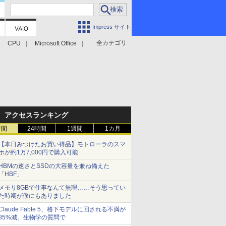
Impress サイト
全カテゴリ
CPU
Microsoft Office
アクセスランキング
時間
24時間
1週間
1カ月
【本日みつけたお買い得品】モトローラのスマ
ホが約1万7,000円で購入可能
HBMの速さとSSDの大容量を兼ね備えた
「HBF」
メモリ8GBで仕事なんて無理……そう思ってい
た時期が僕にもありました
Claude Fable 5、格下モデルに回される不満が
85%減。生物学の質問で