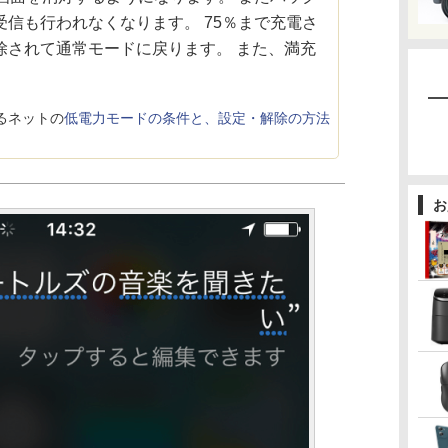
信も行われなくなります。 75％まで充電さ
除されて通常モードに戻ります。 また、満充
るネットの
低電力モードの条件と、設定・解除の方法
お