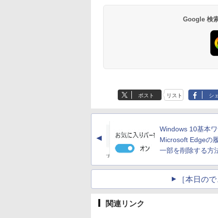
2019 PC
より高性能
Google
Anker Soundcore
BRUCE WAYNE feat.
【Amazon.co.jp限
薬屋のひとりごと 17
Anker Soundcore
BRUCE WAYNE feat
by Amazon 天然水
異世界居酒屋「の
P40i オフホワイト
Flo Milli, ATL Jacob
定】 い・ろ・は・す
巻 (デジタル版ビッグ
P31i ブラック
Flo Milli, ATL Jacob
ラベルレス 500ml
ぶ」(22) (角川コミッ
[Explicit]
2L PET ラベルレス
ガンガンコミックス)
[Explicit]
×24本 富士山の天然
クス・エース)
￥7,990
￥5,990
ポスト
リスト
シ
×8本
水 バナジウム含有 
￥250
￥1,112
￥770
￥250
￥1,380
￥832
ミネラルウォーター
ペットボトル 静岡県
産 500ミリリットル
Windows 10基本ワ
(Smart Basic)
▲
Microsoft Edge
一部を削除する方法
［本日ので
関連リンク