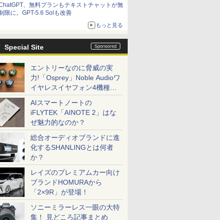
ChatGPT、無料プランもテキストチャットが無
制限に。GPT-5.6 Solも改善
もっと見る
Special Site
エントリーなのに脅威の実
力!「Osprey」Noble Audioワ
イヤレスイヤフォン4機種を
一気に聴く
AIスマートノートの
iFLYTEK「AINOTE 2」はな
ぜ魅力的なのか？
総合オーディオブランドに進
化するSHANLINGとは何者
か？
レイズのプレミアムカー向け
ブランドHOMURAから
「2×9R」が登場！
ソニーミラーレス一眼の大特
集！ 見どころ記事まとめ