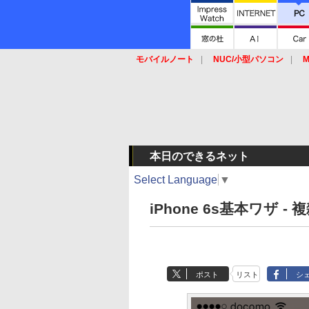
モバイルノート
NUC/小型パソコン
M
SSD
キーボード
マウス
本日のできるネット
Select Language
▼
iPhone 6s基本ワザ
ポスト
リスト
シ