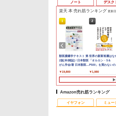
ノート
デスク
楽天 本 売れ筋ランキング
更新日時
10
10
10
10
1
1
1
1
2
2
2
2
ランキング1位★
10倍】&【40,000円
イト・シリーズ！
ていた仲間達にダ
【新品】【楽天1
【マラソン値引中！水
ASUS エイスース 液
角川まんが学習シリー
ノートパソコン 極軽量
超得10％OFF｜買い替
Yoothi 互換品 液晶
獣医腫瘍学テキスト 第
【エントリーでポイ
良品 15.6インチ HP
＼500円OFFクーポ
世界の新富裕層はな
保証 新品 ノート
ポン】【国内生
ター 白 21.5インチ
ョン奥地で殺され
位！】ノートパソコン
冷ファンへグレードア
晶ディスプレイ Eye
ズ 日本の歴史 全16
約965g 富士通
えならこれ!!
15.6インチ
2版[本/雑誌] / 日本獣医
ト100％還元チャンス
Notebook 250G7
あり！／ モバイルモ
「オルカン・S＆
コン パソコン
公式】 新品 NEC
8インチ 100Hz
たがギフト『無限
新品第13世代CPU搭載
ップ中！
Care [ 27型 / フル
巻+別巻5冊定番セット
LIFEBOOK U748 14イ
Microsoft office付き
NV156FHM-N41
がん学会/著 日本獣医が
GMKtec G10 ミニ
Windows11 超高性
ター 15.6インチ 108
P500」を買わないの
ice付き
クトップパソコン
0Hz ゲーミングモニ
ャ』でレベル9999
ノートPC Office付き
RTX5060×Core i7 14世
HD(1920×1080) / ワイ
[ 山本 博文 ]
ンチ 高性能第7世代
デスクトップパソコン
NV156FHM-N42
ん学会獣医腫瘍科認定
PC【AMD Ryzen 5
第10世代Core i5-
フルHD ディスプレ
20代で純資産4億円
,680
2,661
,799
2
￥29,800
￥239,875
￥15,800
￥23,760
￥16,500
￥29,800
￥9,250
￥19,800
￥61,999
￥29,689
￥9,480
￥1,980
ndows11搭載
ice付き LAVIE
【1ms応答 2mm
間達を手に入れて
ノートパソコン 初心者
代】ゲーミングPC 新
ド ] VA279HG
Core i5-7300U カメラ
中古デスクトップ 第8
NV156FHM-N43
医認定委員会/監修
3500U DDR4 16GB
1035G1 8GB 爆速
VESA対応 コスパ デ
つくった超レバレッ
/15.6インチ型ワイド
ect DT Windows
ル】pcモニター
ーティーメンバー
向け Windows11 初期
生活応援 福袋セット
内蔵 メモリ最大16GB
世代 メモリ8GB
NV156FHM-N46
512GB/256GB/1T
NVMe式256GB-SSD
アルモニター サブモ
投資の極意 [ 宮脇 
 フルHD 第14世代
ome Core Ultra 5-
0*1080 FHD パソコ
界に復讐＆『ざま
設定済 Webカメラ
デスクトップPC Apex
SSD1TB 薄い軽い FHD
SSD256GB
NV156FHM-N47
SSD】4C/8T 3.7GHz
メラ 無線 Office付き
ター ゲーミングモニ
き ]
 intel N3450 Core
 メモリ 16GB SSD
モニター 非光沢 チ
』します！【電子
zoom 日本語キーボー
原神対応 メモリ32GB
液晶 type-C WIFI
HDD500GB
NV156FHM-N49 対応
64GB 16T拡張
Win11【中古ノート
ー ポータブルモニタ
i7 メモリ8GB~32GB
B 可能 24インチモ
VESA Freesync
】
ド 14.1型 Intel
SSD1TB Windows11
Bluetooth Office付き
Windows11 セット購
FullHD 1920x1080 IPS
Windows11 Pro 8K/
ソコン 中古パソコン
外付けモニター リモ
Amazon売れ筋ランキング
128GB~1TB WEB
ー 1年保証 送料無
ーカー内蔵
Celeron メモリ8GB
キーボード マウス 無
5GWIFI Bluetooth最新
入可能 単品 NEC デス
LED LCD 液晶ディス
3画面出力 LAN *2
古PC】送料無料 あ
トワーク IPS mini p
ラ テンキー付き
NortonP】
mart 1+1年保証
SSD1TB(最大) 大容量
線LAN ヘッドセット付
MicrosoftOffice2024
クトップ PC パソコン
プレイ 修理交換用液晶
WiFi5 Bluetooth5.0
楽対応 即日発送
ミニPC 多デバイス
イヤフォン
ミュー
量 大画面 zoom軽
バッテリービジネス 大
き パソコン VALO 初
可 Windows11 中古ノ
中古 おすすめ デスク
パネル
Nucbox みにpc Ryz
（Windows10も対
応 ブラック
初心者向け
学生 プレゼント 学生
心者 1年保証 国内組立
ートパソコン
トップパソコン マイ
5
能 Win10）
向け
新品
クロソフトオフィス
N95/N97/N100/4300U