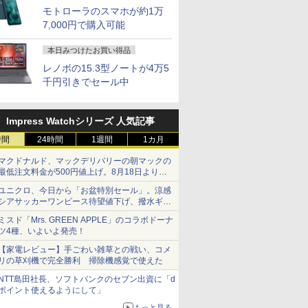
モトローラのスマホが約1万
7,000円で購入可能
本日みつけたお買い得品
レノボの15.3型ノートが4万5
千円引きでセール中
Impress Watchシリーズ 人気記事
時間
24時間
1週間
1カ月
マクドナルド、マックデリバリーの朝マックの
最低注文料金が500円値上げ。8月18日より
1,500円から受付
ユニクロ、今日から「お盆特別セール」。涼感
シアサッカーワンピース待望値下げ、撥水ギア
ショーツは1990円に
ミスド「Mrs. GREEN APPLE」のコラボドーナ
ツ4種、いよいよ発売！
【家電レビュー】手ごわい雑草との戦い、コメ
リの草刈機で完全勝利 掃除機感覚で使えた
NTT島田社長、ソフトバンクのセブン出資に「d
ポイント使えるようにして」
もっと見る