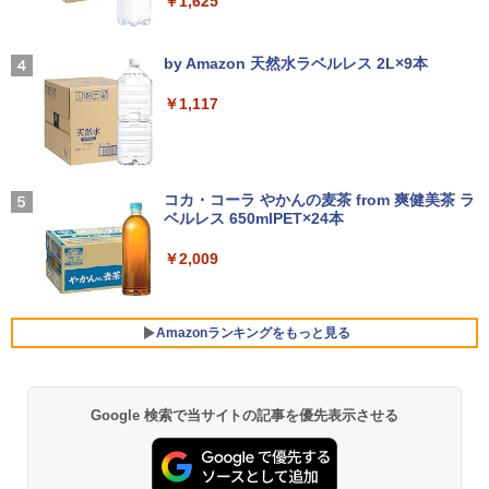
￥1,625
ノートパソコン14インチ 極軽量約965g
3
富士通 LIFEBOOK U748 高性能第7世代
[VETESA正規販売店]デスクトップパソ
これから俺は、後輩に抱かれます 6【電
3
4
Core i5-7300U カメラ内蔵 メモリ最大16
コン PC 一体型 新品 Windows11 27型 C
【2026年アップグレード版】AOKIMI ワイヤ
On My Road (Stadium ver.)
子限定かきおろし付】 【電子書籍】[ 佳
GB SSD1TB 薄い軽い FHD液晶 type-C
ore i7 第4世代 Office付き メモリ16GB
レスイヤホン bluetooth イヤホン V12 小型
門サエコ ]
by Amazon 天然水ラベルレス 2L×9本
WIFI Bluetooth 中古ノートパソコン Off
SSD512GB 初期設定済 ホワイト ブラッ
軽量 ブルートゥースHi-Fi 最大36時間再生 ぶ
￥250
ice付き 5GWIFI Bluetooth最新Microso
ク
るーとゅーす コードレス ENCノイズキャン
￥878
￥1,117
ftOffice2024可 Windows11
セリング 自動ペアリング Type-C充電 マイク
付き 防水 タッチ式音量調整 スポーツ/通勤/通
￥69,800
学/WEB会議(ホワイト)
￥16,500
BUGS LIFE
あかね噺 23 【電子書籍】[ 末永裕樹 ]
5
￥1,964
コカ・コーラ やかんの麦茶 from 爽健美茶 ラ
GMKtec GMK-K8 PLUS-32/1T-W11Pro
ベルレス 650mlPET×24本
4
￥250
￥572
【マラソンセール期間中ポイント5倍】中
(8845HS)
4
古ノートパソコン 第11世代 Core i5 メモ
Xiaomi シャオミ REDMI Buds 8 Lite ワイヤ
￥2,009
リ16GB M.2 SSD256GB 13.3インチ フ
レスイヤホン Bluetooth 5.4 ノイズキャンセ
￥124,800
ルHD ノングレア Webカメラ 無線LAN
リング ANC 36時間再生
Wi-Fi Bluetooth Windows11 東芝 dyna
book G83/HS 初期設定済 すぐ使える 90
￥2,980
Amazonランキングをもっと見る
日保証 送料無料
デスクトップPC Ryzen7 5700G メモリ1
5
￥29,980
6GB SSD1TB B550 グラボなし
Google 検索で当サイトの記事を優先表示させる
薬屋のひとりごと 17巻 (デジタル版ビッグガ
￥148,700
ンガンコミックス)
13.3インチ 良品 Lenovo ThinkPad X13
5
￥770
Gen2 Type-20XJ フルHD / Windows11/