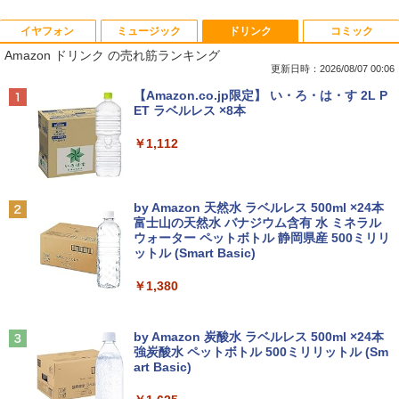
イヤフォン
ミュージック
ドリンク
コミック
【期間限定★新品無線マウス付】中古ノ
ポイント10倍 中古パソコン デスクトッ
アンダーニンジャ（18） 【電子書籍】[
1
1
1
Amazon ドリンク の売れ筋ランキング
ートパソコン Windows11 Office2019搭
プパソコン Windows 11【Office付】
花沢健吾 ]
載 15.6型 テンキー付き Celeron 第8世代
【Windows 11 Pro 64Bit搭載】DELL O
更新日時：2026/08/07 00:06
Core i3 Core i5 メモリ4GB/16GB SSD1
ptiplexシリーズ Core i5搭載/4G/新品SS
￥792
Anker Soundcore P40i オフホワイト
BRUCE WAYNE feat. Flo Milli, ATL Jacob
【Amazon.co.jp限定】 い・ろ・は・す 2L P
28GB～1TB Webカメラ DVD 無線LAN
D 120GB/DVD-ROM/送料無料【オプショ
[Explicit]
ET ラベルレス ×8本
店長おまかせPC 初期設定済 送料無料
ン色々有】
￥7,990
【中古】
￥250
￥1,112
￥24,800
￥9,999
熱帯魚・水草大図鑑 定番種から新種まで
2
￥6,600
Anker Soundcore P31i ブラック
BRUCE WAYNE feat. Flo Milli, ATL Jacob
by Amazon 天然水 ラベルレス 500ml ×24本
【エントリーでポイント100％還元のチ
2
[Explicit]
富士山の天然水 バナジウム含有 水 ミネラル
往復送料込！パソコンレンタルハイスペ
ャンス】GMKtec ミニpc G3 Pro Intel C
2
ウォーター ペットボトル 静岡県産 500ミリリ
￥5,990
ックモデルCore i7/16G/SSD/カメラ付き
ore i3 10110U 16GB DDR4 64GBまで増
ットル (Smart Basic)
￥250
（4週間延長）【Office2024セット】イ
設 512GB SSD M.2 2242 最大8TB Wind
ンストール済※この商品はレンタルで
ows11 Pro mini pc 4.1GHz WIFI6 BT5.
￥1,380
す。販売品ではありません。ご了承下さ
2 小型PC VESA対応 ミニパソコン 2画面
看護師・看護学生のためのレビューブッ
3
い。
高性能 みにpc nucbox 省エネ デスクト
ク 2027 [ 岡庭 豊 ]
ップPC
Anker Soundcore Liberty 5 アプリコットピ
On My Road (Stadium ver.)
ンク
by Amazon 炭酸水 ラベルレス 500ml ×24本
￥14,300
￥6,930
強炭酸水 ペットボトル 500ミリリットル (Sm
￥66,248
￥250
art Basic)
￥-