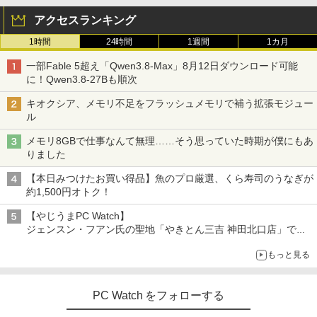
アクセスランキング
1時間
24時間
1週間
1カ月
一部Fable 5超え「Qwen3.8-Max」8月12日ダウンロード可能
に！Qwen3.8-27Bも順次
キオクシア、メモリ不足をフラッシュメモリで補う拡張モジュー
ル
メモリ8GBで仕事なんて無理……そう思っていた時期が僕にもあ
りました
【本日みつけたお買い得品】魚のプロ厳選、くら寿司のうなぎが
約1,500円オトク！
【やじうまPC Watch】
ジェンスン・フアン氏の聖地「やきとん三吉 神田北口店」で
「ご来店記念コース」を娘と堪能
もっと見る
～コース名を変更したのはNVIDIAに怒られたからではない
PC Watch をフォローする