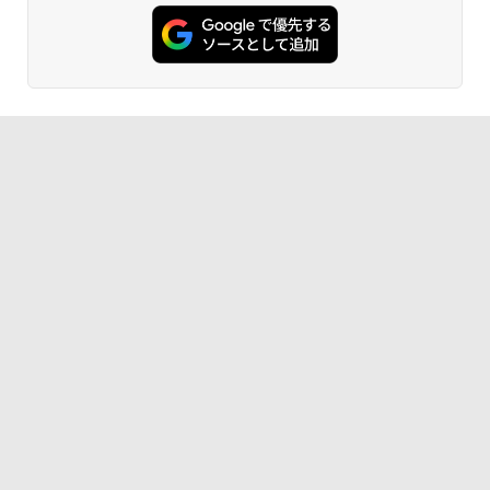
[Explicit]
ET ラベルレス ×8本
ンガンコミックス)
モバイルPC｜Fujitsu｜ノートパソコン
￥11,999
｜ノートPC｜中古パソコン｜パソコン｜
中古PC
￥250
￥1,112
￥770
￥29,800
BRUCE WAYNE feat. Flo Milli, ATL Jacob
by Amazon 天然水 ラベルレス 500ml ×24本
異世界居酒屋「のぶ」(22) (角川コミックス・
[Explicit]
富士山の天然水 バナジウム含有 水 ミネラル
エース)
ウォーター ペットボトル 静岡県産 500ミリリ
ットル (Smart Basic)
￥250
￥832
￥1,380
On My Road (Stadium ver.)
ONE PIECE モノクロ版 115 (ジャンプコミッ
クスDIGITAL)
by Amazon 天然水ラベルレス 2L×9本
￥250
￥594
￥1,117
On My Road (Stadium ver.)
HUNTER×HUNTER モノクロ版 39 (ジャンプ
コミックスDIGITAL)
by Amazon 炭酸水 ラベルレス 500ml ×24本
強炭酸水 ペットボトル 500ミリリットル (Sm
￥250
art Basic)
￥572