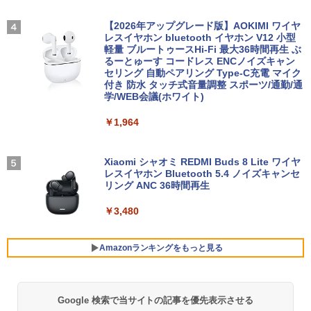
古パソコン 13.3インチ SSD256GB メモ
h/PS3/PS4/PS5/Xbox One/PC/スマホ/U
リ8GB Core i5-1135G7 第11世代 Micro
SBType-C/標準HDMI対応【選べる種
高校野球神奈川グラフ（2026） 第108回
4
soft Office付き Windows11 東芝 dyna
類】タッチ/ケース付き/4Kタイプ
【2026年アップグレード版】AOKIMI ワイヤ
全国高校野球選手権神奈川大会 [ 神奈川
book G83 中古 PC パソコン ノートPC S
レスイヤホン bluetooth イヤホン V12 小型
新聞社 ]
SD1TB メモリ16GB 軽量 薄型 ダイナブ
軽量 ブルートゥースHi-Fi 最大36時間再生 ぶ
￥8,980
ック
るーとゅーす コードレス ENCノイズキャン
￥2,200
セリング 自動ペアリング Type-C充電 マイク
付き 防水 タッチ式音量調整 スポーツ/通勤/通
￥29,800
学/WEB会議(ホワイト)
11.6インモバイルモニターIPS小型ディス
4
プレイ 1366x768 防眩光 薄型 軽量USB
魔女と傭兵（9） 【電子書籍】[ 宮木真人
5
￥1,964
Type-C HDMIサブモニター スピーカー内
]
ノートパソコン 14インチ 新品 Windows
蔵Rasp PI5 /PC/Macなど対応ポータブル
4
11 Pro Office搭載 日本語キーボード メ
ディスプレイ (ブラック, 11.6)
￥792
モリ 8GB SSD 128GB 256GB 512GB 1
Xiaomi シャオミ REDMI Buds 8 Lite ワイヤ
TB Webカメラ WiFi Bluetooth 選べる
レスイヤホン Bluetooth 5.4 ノイズキャンセ
￥9,280
カラー 14型 薄型 軽量 初心者 学習向け P
リング ANC 36時間再生
C ピンク シルバー 最短当日出荷
￥3,480
￥29,800
【お買い物マラソ開催中！P最大31.5%還
5
元】5年保証/Type-C/100Hz 24インチ モ
ニター USB-C IPSパネル スピーカー内蔵
Amazonランキングをもっと見る
HDR10 Adaptive Sync VESA対応 チル
超軽量 フルHD｜富士通 U939｜中古ノー
ト調整可 オフィス用PCモニター フレー
5
トパソコン Windows11 office付き｜Co
ムレス Type-C/HDMIポート 高画質 FHD
re i5 第8世代｜メモリ 8GB SSD 256GB
フルHD 液晶モニター Minifire MF24X3C
Google 検索で当サイトの記事を優先表示させる
BRUCE WAYNE feat. Flo Milli, ATL Jacob
【Amazon.co.jp限定】 い・ろ・は・す 2L P
薬屋のひとりごと 17巻 (デジタル版ビッグガ
｜フルHD｜中古ノートパソコン 軽量｜