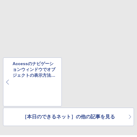
￥1,625
BUGS LIFE
スーパーの裏でヤニ吸うふたり 9巻 (デジタル
版ビッグガンガンコミックス)
コカ・コーラ やかんの麦茶 from 爽健美茶 ラ
ベルレス 650mlPET×24本
￥250
￥810
￥2,009
Accessのナビゲーシ
ョンウィンドウでオブ
ジェクトの表示方法を
変更する方法
［本日のできるネット］の他の記事を見る