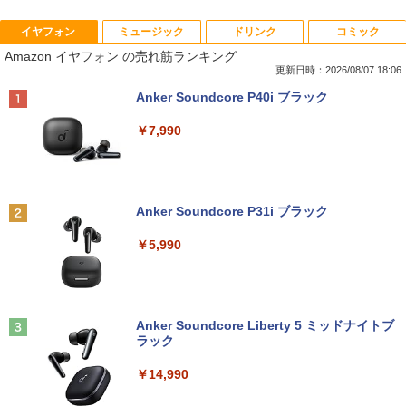
イヤフォン
ミュージック
ドリンク
コミック
Amazon(アマゾン) タブレットPC New F
PHILIPS/フィリップス 241V8/11 / 23.8型
なぜ、あの人のがんは消えたのか？
1
1
1
Amazon イヤフォン の売れ筋ランキング
ire Max 11(2023年発売) グレー B0B2SD
ワイド 液晶ディスプレイ FullHD/HDMI
8BVX ［11型 /Wi-Fiモデル /ストレージ：
ケーブル標準添付【中古/送料無料】※沖
更新日時：2026/08/07 18:06
￥3,828
64GB］ B0B2SD8BVX [振込不可]
縄、離島を除く
Anker Soundcore P40i ブラック
￥19,980
￥5,500
￥7,990
トランスフォーマーFANBOOK 2026
2
【新古品】2026年福袋 ノートパソコン
【良い】送料無料 TF: PHILIPS / フィ
2
2
Windows11 ノートPC 14インチノート
リップス 23.8型 ワイド HDMI 24インチ
￥2,500
Anker Soundcore P31i ブラック
パソコン 4GB 64GB パソコンOffice搭載
液晶モニター 243V7Q フルHD(1920x10
薄型ノートPC インテルCeleron 第11世
80) スピーカー搭載 動作良品 中古
￥5,990
代 日本語キーボードデュアル USB3.0 WI
【3ケ月保証】
FI Bluetooth テレワーク応援 初心者向
け
￥6,480
機動警察パトレイバーシバシゲオ×ぴあ
3
￥21,800
（ぴあMOOK）
Anker Soundcore Liberty 5 ミッドナイトブ
ラック
￥1,925
モバイルモニター 15.6インチ InnoView
3
モバイルディスプレイ 自立型 1920*1080
￥14,990
【1500円OFFクーポン】【訳アリ】【W
FHD ポータブルモニター IPS液晶パネル
3
EBカメラ＋フルHD】ノートパソコン 中
薄型 軽量 持ち運び 壁掛けに対応 Switc