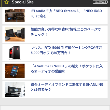
Special Site
【公式限定2年保証】 モニター 23インチ
5
フルhd 高画質 100Hz VA ノングレア 非
iFi audio主力「NEO Stream 3」「NEO iDSD
光沢 スピーカー内蔵 3年保証 ディスプレ
3」に迫る
イ パソコンモニター PCモニター フルハ
イビジョン 21インチ 液晶モニター アイ
リスオーヤマ DT-JF * 安心延長保証対象
性能の良いお得な中古PC情報はこのページで
￥16,820
チェック！
マウス、RTX 5060 Ti搭載ゲーミングPCが7万
5,000円オフで30万円台！
「A&ultima SP4000T」の魅力！ポケットに入
るオーディオの醍醐味
総合オーディオブランドに進化するSHANLING
とは何者か？