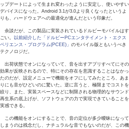
ップデートによって生まれ変わったように安定し、使いやすい
デバイスになった。Android 3.1が3.0より良くなったというよ
りも、ハードウェアへの最適化が進んだという印象だ。
余談だが、この製品に実装されているドルビーモバイルはす
ごい。
以前紹介した「ドルビーPCエンタテイメント・エクス
ペリエンス・プログラム(PCEE)」
のモバイル版ともいうべき
テクノロジだ。
出荷状態でオンになっていて、音を出すアプリすべてにその
効果が反映されるので、特にその存在を意識することはなかっ
たのだが、設定メニューで機能をオフにしてみたところ、あま
りにも音がひどいのに驚いた。逆に言うと、極限までコストを
絞り、また、実装スペースなどに制限される物理的なサウンド
再生系の底上げが、ソフトウェアの力で実現できていることを
実感できる。
この機能をオンにすることで、音の定位が多少曖昧になって
しまうのは残念だし、ナチュラルな音でもないのだが、この機