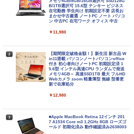
メモリ4GB/8GB/16GB選択可 SSD128G
Anker Soundcore P31i ブラック
BRUCE WAYNE feat. Flo Milli, ATL Jacob
異世界居酒屋「のぶ」(22) (角川コミックス・
B/1TB選択可 15.6型 テンキー ビジネス
[Explicit]
エース)
【Amazon.co.jp限定】 い・ろ・は・す 2L P
在宅勤務 学生向け 初期設定不要 店長お
ET ラベルレス ×8本
まかせ中古厳選 ノートPC ノート パソコ
￥5,990
ン 中古PC 在宅ワーク オフィス 中古
￥250
￥832
￥1,112
￥11,980
Anker Soundcore Liberty 5 ミッドナイトブ
見知らぬ糸
ONE PIECE モノクロ版 115 (ジャンプコミッ
ラック
クスDIGITAL)
by Amazon 炭酸水 ラベルレス 500ml ×24本
強炭酸水 ペットボトル 500ミリリットル (Sm
【期間限定破格金額！】新生活 新古品 W
￥250
2
art Basic)
in11搭載 パソコンノートパソコンoffice
￥14,990
￥594
付き 初心者向けノートPC 初期設定済 1
5.6型 インテル高速CPU ランダムで発送
￥1,625
メモリ4GB～ 高速SSD1TB 最大 フルHD
Webカメラ zoom 軽量薄型 無線 型番更
【2026年アップグレード版】AOKIMI ワイヤ
On My Road (Stadium ver.)
HUNTER×HUNTER モノクロ版 39 (ジャンプ
新で在庫処分
レスイヤホン bluetooth イヤホン V12 小型
コミックスDIGITAL)
by Amazon 天然水ラベルレス 2L×9本
軽量 ブルートゥースHi-Fi 最大36時間再生 ぶ
￥250
￥12,980
るーとゅーす コードレス ENCノイズキャン
￥572
￥1,117
セリング 自動ペアリング Type-C充電 マイク
付き 防水 タッチ式音量調整 スポーツ/通勤/通
学/WEB会議(ホワイト)
■Apple MacBook Retina 12インチ 201
3
On My Road (Stadium ver.)
スーパーの裏でヤニ吸うふたり 9巻 (デジタル
7 A1534 Core m3 1.2GHz 8GB ローズゴ
￥1,964
版ビッグガンガンコミックス)
【Amazon.co.jp限定】 伊藤園 磨かれて、澄
ールド 初期化済み 動作確認済み2638003
みきった日本の水 2L 8本 ラベルレス [ ケース
￥250