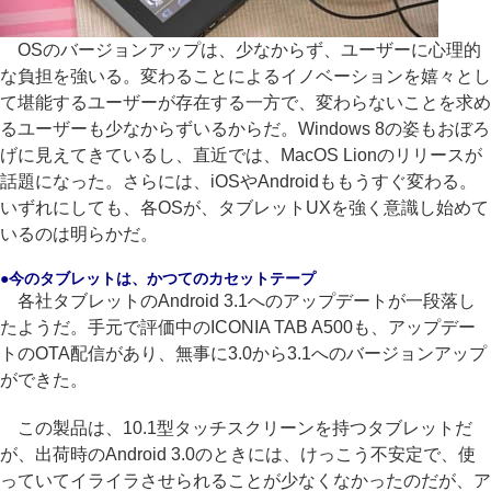
OSのバージョンアップは、少なからず、ユーザーに心理的
な負担を強いる。変わることによるイノベーションを嬉々とし
て堪能するユーザーが存在する一方で、変わらないことを求め
るユーザーも少なからずいるからだ。Windows 8の姿もおぼろ
げに見えてきているし、直近では、MacOS Lionのリリースが
話題になった。さらには、iOSやAndroidももうすぐ変わる。
いずれにしても、各OSが、タブレットUXを強く意識し始めて
いるのは明らかだ。
●今のタブレットは、かつてのカセットテープ
各社タブレットのAndroid 3.1へのアップデートが一段落し
たようだ。手元で評価中のICONIA TAB A500も、アップデー
トのOTA配信があり、無事に3.0から3.1へのバージョンアップ
ができた。
この製品は、10.1型タッチスクリーンを持つタブレットだ
が、出荷時のAndroid 3.0のときには、けっこう不安定で、使
っていてイライラさせられることが少なくなかったのだが、ア