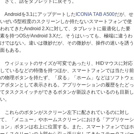
さて、話をタブレットに戻そう。
Androidを3.1にアップデートした
ICONIA TAB A500
だが、せ
いぜい5型程度のスクリーンしか持たないスマートフォンで使
われてきたAndroid 2.Xに対して、タブレットに最適化した要
素を持つOSがAndroid 3.Xだ。そうはいっても、極端に違うわ
けではない。違いは微妙だが、その微妙が、操作の迷いを誘う
面もある。
ウィジェットのサイズが可変であったり、HIDマウスに対応
しているなどの特徴を持つほか、スマートフォンでは当たり前
の物理ボタンを持たず、「戻る」「ホーム」などはソフトウェ
アボタンとして表示される。アプリケーションの履歴をたどっ
てタスクスイッチができるボタンが新設されているのも目新し
い。
これらのボタンがスクリーン左下に配されているのに対し
て、「メニュー」やホームスクリーンにおける「アプリケーシ
ョン」ボタンは右上に位置する。また、スマートフォンではホ
ームスクリーンの上部から引っ張り出してきたステータスバー