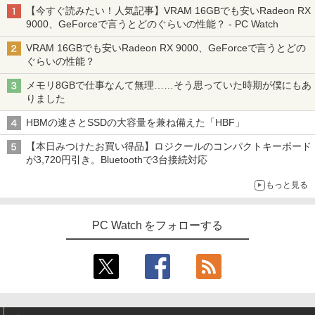
ノングレア MAXZEN JM22CH02
【今すぐ読みたい！人気記事】VRAM 16GBでも安いRadeon RX
￥20,585
9000、GeForceで言うとどのぐらいの性能？ - PC Watch
￥9,480
VRAM 16GBでも安いRadeon RX 9000、GeForceで言うとどの
ぐらいの性能？
【3年保証】PS5対応 23.8型 液晶モニタ
3
メモリ8GBで仕事なんて無理……そう思っていた時期が僕にもあ
ー フルHD IPS リフレッシュレート 100H
オレンジページ 2026 10/17号増刊＜グレ
4
りました
z VESA 対応 スピーカー HDMI VGA モニ
ー＞ [雑誌]
ター 液晶 液晶モニター 液晶ディスプレ
HBMの速さとSSDの大容量を兼ね備えた「HBF」
イ 23.8インチ パソコンモニター 新品 Fe
￥1,689
uVision FSID24BF0SI フュービジョン
【本日みつけたお買い得品】ロジクールのコンパクトキーボード
ゲーミングモニター
が3,720円引き。Bluetoothで3台接続対応
￥10,980
もっと見る
細胞の分子生物学 [ 中村 桂子 ]
5
￥22,000
PC Watch をフォローする
アイリスオーヤマ △ポータブルモニター
4
15.6インチ DP-EF164S-B ブラック
￥13,068