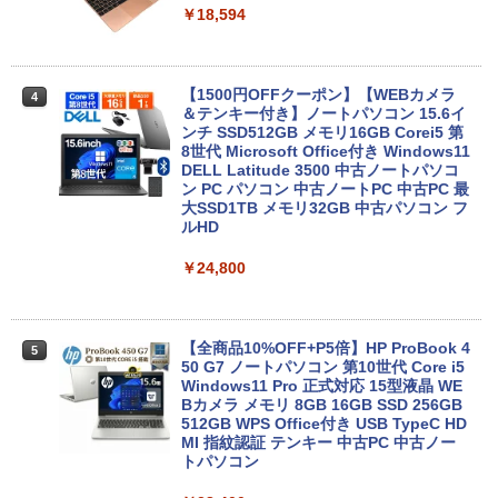
] [ 水 ] [ ペットボトル ] [ 箱買い ] [ ストック
￥810
￥18,594
Xiaomi シャオミ REDMI Buds 8 Lite ワイヤ
] [ 水分補給 ]
レスイヤホン Bluetooth 5.4 ノイズキャンセ
リング ANC 36時間再生
￥998
【1500円OFFクーポン】【WEBカメラ
￥3,480
4
＆テンキー付き】ノートパソコン 15.6イ
ンチ SSD512GB メモリ16GB Corei5 第
8世代 Microsoft Office付き Windows11
DELL Latitude 3500 中古ノートパソコ
ン PC パソコン 中古ノートPC 中古PC 最
大SSD1TB メモリ32GB 中古パソコン フ
ルHD
￥24,800
【全商品10%OFF+P5倍】HP ProBook 4
5
50 G7 ノートパソコン 第10世代 Core i5
Windows11 Pro 正式対応 15型液晶 WE
Bカメラ メモリ 8GB 16GB SSD 256GB
512GB WPS Office付き USB TypeC HD
MI 指紋認証 テンキー 中古PC 中古ノー
トパソコン