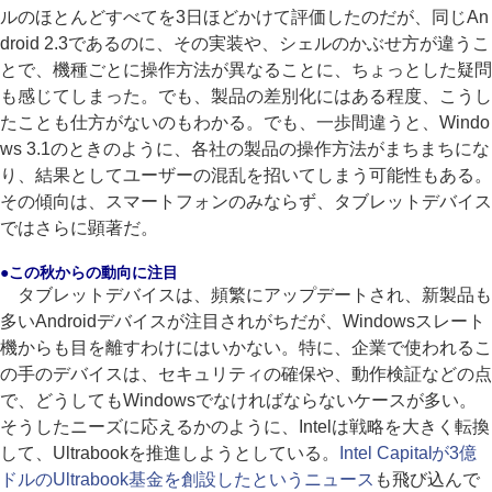
ルのほとんどすべてを3日ほどかけて評価したのだが、同じAn
droid 2.3であるのに、その実装や、シェルのかぶせ方が違うこ
とで、機種ごとに操作方法が異なることに、ちょっとした疑問
も感じてしまった。でも、製品の差別化にはある程度、こうし
たことも仕方がないのもわかる。でも、一歩間違うと、Windo
ws 3.1のときのように、各社の製品の操作方法がまちまちにな
り、結果としてユーザーの混乱を招いてしまう可能性もある。
その傾向は、スマートフォンのみならず、タブレットデバイス
ではさらに顕著だ。
●この秋からの動向に注目
タブレットデバイスは、頻繁にアップデートされ、新製品も
多いAndroidデバイスが注目されがちだが、Windowsスレート
機からも目を離すわけにはいかない。特に、企業で使われるこ
の手のデバイスは、セキュリティの確保や、動作検証などの点
で、どうしてもWindowsでなければならないケースが多い。
そうしたニーズに応えるかのように、Intelは戦略を大きく転換
して、Ultrabookを推進しようとしている。
Intel Capitalが3億
ドルのUltrabook基金を創設したというニュース
も飛び込んで