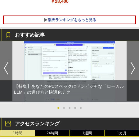
￥28,400
楽天ランキングをもっと見る
おすすめ記事
【マラソンセール期間中ポイント5倍】
【 限定生産・特典つき 】YUZURU2027
1
1
【まとめ買いでお得】 中古モニター 18.5
羽生結弦カレンダー壁掛け版 [ 能登 直 ]
インチ WXGA 1366x768 ノングレア DE
LL E1916H DisplayPort VGA ケーブル
￥5,170
付き サブモニターにおすすめ 動作確認済
み 30日保証 送料無料
￥3,900
【特集】あなたのPCスペックにドンピシャな「ローカル
夢をかなえるゾウ 子ども版1 おかしな
LLM」の選び方と快適化テク
2
神様ガネーシャとひみつの教え [ 水野敬
也 ]
【期間限定10%OFFクーポン 8/12 10時
●
●
●
●
●
2
まで】 モニター 21.5型 液晶ディスプレ
￥1,650
イ ベゼル ディスプレイ 液晶モニター PC
アクセスランキング
モニター 壁掛け フリッカーレス FreeSy
nc 21.5インチ 角度調節 FullHD ブルー
1時間
24時間
1週間
1カ月
ライトカット VAパネル VESAフル FHD
【中古】 ホルトハウス房子のお菓子
3