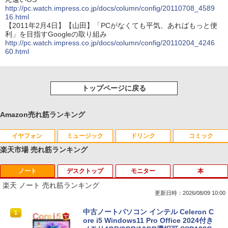
http://pc.watch.impress.co.jp/docs/column/config/20110708_4589
16.html
【2011年2月4日】【山田】「PCがなくても平気、あればもっと便
利」を目指すGoogleの取り組み
http://pc.watch.impress.co.jp/docs/column/config/20110204_4246
60.html
トップページに戻る
Amazon売れ筋ランキング
イヤフォン
ミュージック
ドリンク
コミック
楽天市場 売れ筋ランキング
ノート
デスクトップ
モニター
本
Anker Soundcore P40i オフホワイト
BRUCE WAYNE feat. Flo Milli, ATL Jacob
by Amazon 天然水 ラベルレス 500ml ×24本
薬屋のひとりごと 17巻 (デジタル版ビッグガ
[Explicit]
富士山の天然水 バナジウム含有 水 ミネラル
ンガンコミックス)
楽天 ノート 売れ筋ランキング
ウォーター ペットボトル 静岡県産 500ミリリ
￥7,990
更新日時：2026/08/09 10:00
ットル (Smart Basic)
￥250
￥770
中古ノートパソコン インテル Celeron C
1
￥1,380
ore i5 Windows11 Pro Office 2024付き