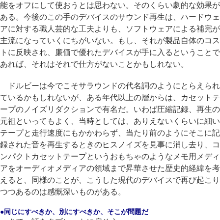
能をオフにして使おうとは思わない。そのくらい劇的な効果が
ある。今後のこの手のデバイスのサウンド再生は、ハードウェ
アに対する職人芸的な工夫よりも、ソフトウェアによる補完が
主流になっていくにちがいない。もし、それが製品自体のコス
トに反映され、廉価で優れたデバイスが手に入るということで
あれば、それはそれで仕方がないことかもしれない。
ドルビーは今でこそサラウンドの代名詞のようにとらえられ
ているかもしれないが、ある年代以上の層からは、カセットテ
ープのノイズリダクションで有名だ。いわば圧縮記録、再生の
元祖といってもよく、当時としては、ありえないくらいに細い
テープと走行速度にもかかわらず、当たり前のようにそこに記
録された音を再生するときのヒスノイズを見事に消し去り、コ
ンパクトカセットテープというおもちゃのようなメモ用メディ
アをオーディオメディアの領域まで昇華させた歴史的経緯を考
えると、同様のことが、こうした現代のデバイスで再び起こり
つつあるのは感慨深いものがある。
●同じにすべきか、別にすべきか、そこが問題だ