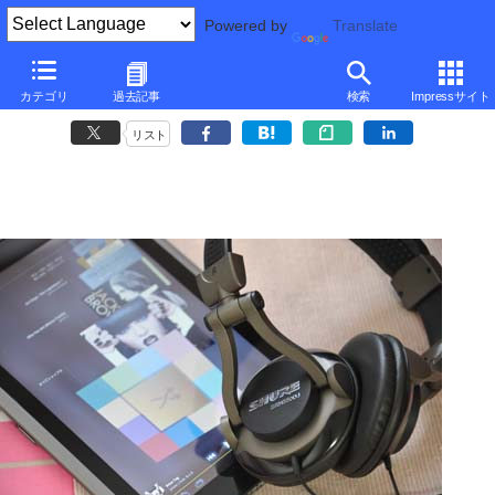
Powered by
Translate
■
山田祥平のRe:config.sys
■
カテゴリ
過去記事
検索
Impressサイト
タブレットデバイスを掌中に握るOSはどれか
リスト