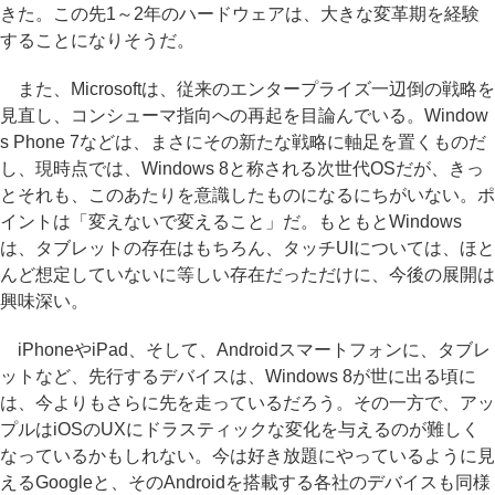
きた。この先1～2年のハードウェアは、大きな変革期を経験
することになりそうだ。
また、Microsoftは、従来のエンタープライズ一辺倒の戦略を
見直し、コンシューマ指向への再起を目論んでいる。Window
s Phone 7などは、まさにその新たな戦略に軸足を置くものだ
し、現時点では、Windows 8と称される次世代OSだが、きっ
とそれも、このあたりを意識したものになるにちがいない。ポ
イントは「変えないで変えること」だ。もともとWindows
は、タブレットの存在はもちろん、タッチUIについては、ほと
んど想定していないに等しい存在だっただけに、今後の展開は
興味深い。
iPhoneやiPad、そして、Androidスマートフォンに、タブレ
ットなど、先行するデバイスは、Windows 8が世に出る頃に
は、今よりもさらに先を走っているだろう。その一方で、アッ
プルはiOSのUXにドラスティックな変化を与えるのが難しく
なっているかもしれない。今は好き放題にやっているように見
えるGoogleと、そのAndroidを搭載する各社のデバイスも同様