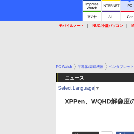
モバイルノート
NUC/小型パソコン
M
SSD
キーボード
マウス
PC Watch
半導体/周辺機器
ペンタブレット
ニュース
Select Language
▼
XPPen、WQHD解像