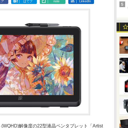
ェア
はてブ
note
LinkedIn
ット(WQHD)解像度の22型液晶ペンタブレット「Artist