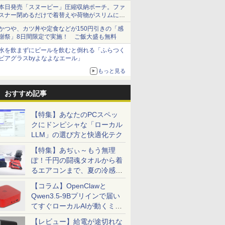
本日発売「スヌーピー」圧縮収納ポーチ。ファ
スナー閉めるだけで着替えや荷物がスリムにま
とまる
かつや、カツ丼や定食などが150円引きの「感
謝祭」8日間限定で実施！ ご飯大盛も無料
水を飲まずにビールを飲むと倒れる「ふらつく
ビアグラスbyよなよなエール」
もっと見る
おすすめ記事
【特集】あなたのPCスペッ
クにドンピシャな「ローカル
LLM」の選び方と快適化テク
【特集】あぢぃ～もう無理
ぽ！千円の闘魂タオルから着
るエアコンまで、夏の冷感グ
ッズ一挙紹介
【コラム】OpenClawと
Qwen3.5-9Bプリインで届い
てすぐローカルAIが動くミニ
PC「SER9 Pro」
【レビュー】給電が途切れな