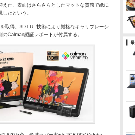
抑えた。表面はさらさらとしたマットな質感で紙に
現したという。
証を取得。3D LUT技術により厳格なキャリブレーシ
のCalman認証レポートが付属する。
最
70万色、色域カバー率がsRGB 99%/Adobe