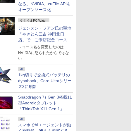
なる。NVIDIA、cuFile APIを
オープンソース化
やじうまPC Watch
ジェンスン・フアン氏の聖地
「やきとん三吉 神田北口
店」で「ご来店記念コース」
を娘と堪能
～コース名を変更したのは
NVIDIAに怒られたからではな
い
AI
1kg切りで交換式バッテリの
dynabook、Core Ultraシリー
ズ3に刷新
Snapdragon 7s Gen 3搭載11
型Androidタブレット
「ThinkTab X11 Gen 1」
AI
スマホでAIエージェントが動
く新時代。9Bをも凌駕する