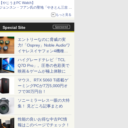
【やじうまPC Watch】
ジェンスン・フアン氏の聖地「やきとん三吉 神
田北口店」で「ご来店記念コース」を娘と堪能
もっと見る
～コース名を変更したのはNVIDIAに怒られたか
らではない
Special Site
エントリーなのに脅威の実
力!「Osprey」Noble Audioワ
イヤレスイヤフォン4機種を
一気に聴く
ハイグレードテレビ「TCL
Q7D Pro」。圧巻の色彩美で
映画＆ゲームが極上体験に
マウス、RTX 5060 Ti搭載ゲ
ーミングPCが7万5,000円オ
フで30万円台！
ソニーミラーレス一眼の大特
集！ 見どころ記事まとめ
性能の良いお得な中古PC情
報はこのページでチェック！