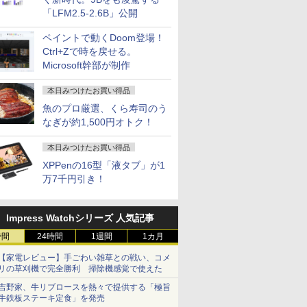
「LFM2.5-2.6B」公開
ペイントで動くDoom登場！
Ctrl+Zで時を戻せる。
Microsoft幹部が制作
本日みつけたお買い得品
魚のプロ厳選、くら寿司のう
なぎが約1,500円オトク！
本日みつけたお買い得品
XPPenの16型「液タブ」が1
万7千円引き！
Impress Watchシリーズ 人気記事
時間
24時間
1週間
1カ月
【家電レビュー】手ごわい雑草との戦い、コメ
リの草刈機で完全勝利 掃除機感覚で使えた
吉野家、牛リブロースを熱々で提供する「極旨
牛鉄板ステーキ定食」を発売