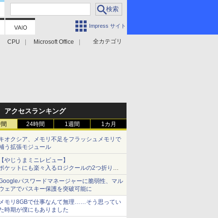
Impress サイト
全カテゴリ
CPU
Microsoft Office
アクセスランキング
時間
24時間
1週間
1カ月
キオクシア、メモリ不足をフラッシュメモリで
補う拡張モジュール
【やじうまミニレビュー】
ポケットにも楽々入るロジクールの2つ折りマ
ウス「Mobi Fold」。その気になるギミックと
Googleパスワードマネージャーに脆弱性、マル
は？
ウェアでパスキー保護を突破可能に
メモリ8GBで仕事なんて無理……そう思ってい
た時期が僕にもありました