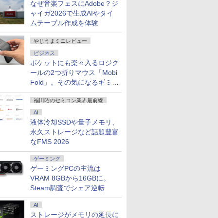
なぜ音楽フェスにAdobe？ジ
ャイガ2026で生成AIやタイ
ムテーブル作成を体験
やじうまミニレビュー
ビジネス
ポケットにも楽々入るロジク
ールの2つ折りマウス「Mobi
Fold」。その気になるギミッ
クとは？
福田昭のセミコン業界最前線
AI
液体冷却SSDや量子メモリ、
永久ストレージなど話題豊富
なFMS 2026
ゲーミング
ゲーミングPCの主流は
VRAM 8GBから16GBに。
Steam調査でシェア逆転
AI
ストレージがメモリの延長に