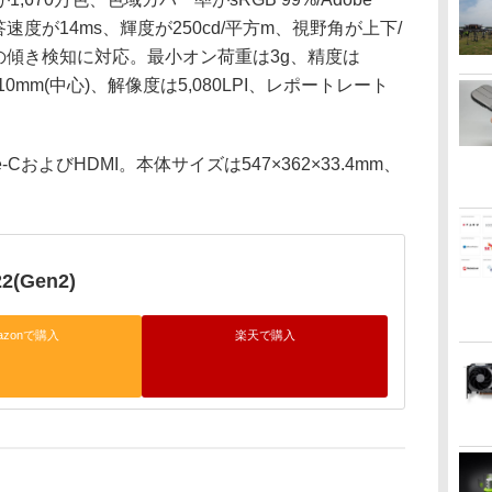
4%、応答速度が14ms、輝度が250cd/平方m、視野角が上下/
度の傾き検知に対応。最小オン荷重は3g、精度は
10mm(中心)、解像度は5,080LPI、レポートレート
CおよびHDMI。本体サイズは547×362×33.4mm、
22(Gen2)
azonで購入
楽天で購入