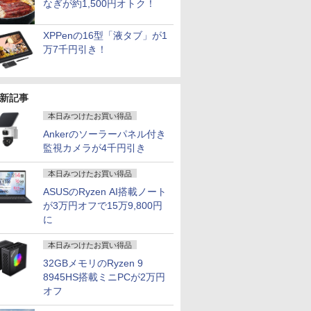
なぎが約1,500円オトク！
XPPenの16型「液タブ」が1
万7千円引き！
新記事
本日みつけたお買い得品
Ankerのソーラーパネル付き
監視カメラが4千円引き
本日みつけたお買い得品
ASUSのRyzen AI搭載ノート
が3万円オフで15万9,800円
に
本日みつけたお買い得品
32GBメモリのRyzen 9
8945HS搭載ミニPCが2万円
オフ