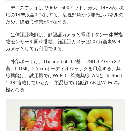
ディスプレイは2,560×1,600ドット、最大144Hz表示対
応の14型液晶を採用する。広視野角かつ非光沢パネルの
ため、快適に作業が行なえる。
生体認証機能は、顔認証カメラと電源ボタン一体型指
紋センサーを同時搭載。顔認証カメラは207万画素Web
カメラとしても利用できる。
外部ポートは、Thunderbolt 4 2基、USB 3.2 Gen 2 2
基、HDMI、3.5mmオーディオジャックを用意する。無
線機能は、試用機ではWi-Fi 6E準拠無線LANとBluetooth
5.3を搭載していたが、製品版では無線LANはWi-Fi 7準
拠となる。