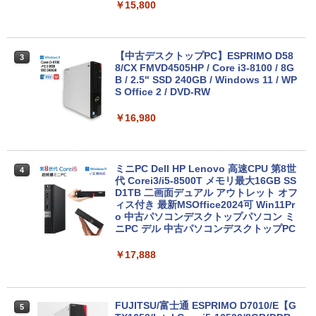
￥15,800
中古ノートパソコン 富士通 LIFEBOOK
3
U938 第7世代 Core i5 Windows11 Pro
Office 2024付き メモリ8GB SSD256G
B/1TB選択可 13.3型 軽量 モバイル ビジ
【中古デスクトップPC】ESPRIMO D58
3
ネス 在宅勤務 学生向け
8/CX FMVD4505HP / Core i3-8100 / 8G
B / 2.5" SSD 240GB / Windows 11 / WP
S Office 2 / DVD-RW
￥12,980
￥16,980
8月5日限定10倍＆抽選10000P！｜2021
4
年モデル！高性能ノートパソコン Windo
ws11 富士通 LIFEBOOK A5511 第11世
ミニPC Dell HP Lenovo 高速CPU 第8世
4
代Celeron 6305U最大メモリ32GB 秒速
代 Corei3/i5-8500T メモリ最大16GB SS
起動新品SSD2TB テンキー内蔵 15.6型大
D1TB 二画面デュアル アウトレット オフ
画面 ノートパソコン中古 オフィス付き
ィス付き 最新MSOffice2024可 Win11Pr
Microsoftoffice2024可 送料無料 WIFI
o 中古パソコンデスクトップパソコン ミ
ニPC デル 中古パソコンデスクトップPC
￥15,120
￥17,888
マイクロソフト 法人向け Surface Pro 1
5
2 インチ キーボード ストーン グレー EP
FUJITSU/富士通 ESPRIMO D7010/E【G
5