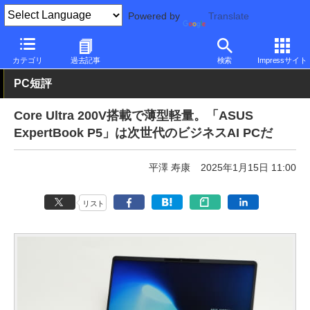
Powered by
Translate
PC Watch
パソコン/タブレット/スマートフォン
モバイルノート
カテゴリ
過去記事
検索
Impressサイト
PC短評
Core Ultra 200V搭載で薄型軽量。「ASUS
ExpertBook P5」は次世代のビジネスAI PCだ
平澤 寿康
2025年1月15日 11:00
リスト