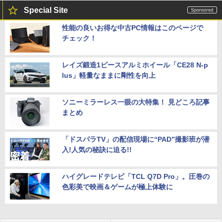
Special Site
性能の良いお得な中古PC情報はこのページで
チェック！
レイズ鍛造1ピースアルミホイール「CE28 N-p
lus」軽量なままに剛性を向上
ソニーミラーレス一眼の大特集！ 見どころ記事
まとめ
「ドスパラTV」の配信現場に“PAD”撮影班が潜
入!人気の秘訣に迫る!!
ハイグレードテレビ「TCL Q7D Pro」。圧巻の
色彩美で映画＆ゲームが極上体験に