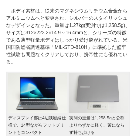
ボディ素材は、従来のマグネシウムリチウム合金から
アルミニウムへと変更され、シルバーのスタイリッシュ
なデザインとなった。重量は1.27kg(実測では1,258.5g)、
サイズは312×223.2×14.9～16.4mmと、シリーズの特徴
である薄型軽量ボディはしっかり受け継がれている。米
国国防総省調達基準「MIL-STD-810H」に準拠した堅牢
性試験も問題なくクリアしており、携帯性にも優れてい
る。
ディスプレイ部は4辺狭額縁仕
実測の重量は1,258.5gと公称
様で、14型ながらフットプリ
よりわずかに軽く、苦になら
ントもコンパクト
ず持ち歩ける