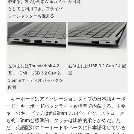
載する。207万画素Webカメラ
が可能
としても利用でき、プライバ
シーシャッターも備える
左側面にはThunderbolt 4 2
右側面にはUSB 3.2 Gen 2を配
基、HDMI、USB 3.2 Gen 2、
置
3.5mmオーディオジャックを
配置
キーボードはアイソレーションタイプの日本語キーボ
ード。キーボードバックライトも標準で内蔵する。主要
キーのキーピッチは約19mmフルピッチで、ストローク
も約1.5mmと標準的。タッチは比較的柔らかめだ。た
だ、英語配列のキーボードをベースに日本語化している