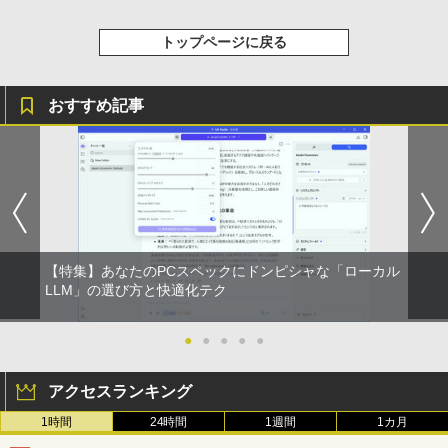
リング ANC 36時間再生
トップページに戻る
￥2,980
【楽天1位！保護レザーケース付き】【タ
5
ッチ選択】 モバイルモニター 15.6インチ
ノングレア 非光沢 1080PフルHD コスパ
おすすめ記事
高画質 デュアルモニター サブモニター
ポータブルモニター ゲーミングモニター
リモートワーク IPS Tpye-C/mini HDMI
pc ミニPC iPhone対応
￥9,999
【特集】あなたのPCスペックにドンピシャな「ローカル
LLM」の選び方と快適化テク
●
●
●
●
●
アクセスランキング
1時間
24時間
1週間
1カ月