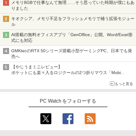
メモリ8GBで仕事なんて無理……そう思っていた時期が僕にもあ
りました
キオクシア、メモリ不足をフラッシュメモリで補う拡張モジュー
ル
AI搭載の無料オフィスアプリ「GenOffice」公開。Word/Excel形
式にも対応
GMKtecのRTX 50シリーズ搭載小型ゲーミングPC、日本でも発
売へ
【やじうまミニレビュー】
ポケットにも楽々入るロジクールの2つ折りマウス「Mobi
Fold」。その気になるギミックとは？
もっと見る
PC Watch をフォローする