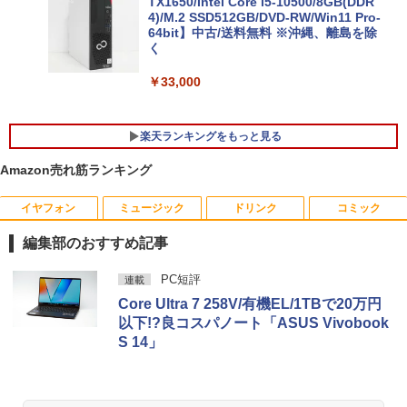
2-32891
TX1650/Intel Core i5-10500/8GB(DDR
4)/M.2 SSD512GB/DVD-RW/Win11 Pro-
64bit】中古/送料無料 ※沖縄、離島を除
￥25,278
く
￥33,000
楽天ランキングをもっと見る
Amazon売れ筋ランキング
イヤフォン
ミュージック
ドリンク
コミック
【マラソンセール期間中ポイント5倍】中
[新品]はじめての世界名作えほん えほん
1
1
古モニター 19インチ スクエア 液晶ディ
のおうち(1～40巻)
編集部のおすすめ記事
スプレイ VGA / DVI端子 店長おまかせ ケ
ーブル付き サブモニターにおすすめ 動作
￥26,400
Anker Soundcore P40i オフホワイト
BRUCE WAYNE feat. Flo Milli, ATL Jacob
【Amazon.co.jp限定】 い・ろ・は・す 2L P
薬屋のひとりごと 17巻 (デジタル版ビッグガ
確認済み 30日保証 送料無料
PC短評
連載
[Explicit]
ET ラベルレス ×8本
ンガンコミックス)
Core Ultra 7 258V/有機EL/1TBで20万円
￥5,990
￥3,300
以下!?良コスパノート「ASUS Vivobook
￥250
￥1,001
￥770
ヒロシマ 消えたかぞく （ポプラ社の絵
2
S 14」
本 67） [ 指田 和 ]
PHILIPS/フィリップス 241V8/11 / 23.8型
2
￥1,815
Anker Soundcore P31i ブラック
BRUCE WAYNE feat. Flo Milli, ATL Jacob
by Amazon 天然水 ラベルレス 500ml ×24本
異世界居酒屋「のぶ」(22) (角川コミックス・
ワイド 液晶ディスプレイ FullHD/HDMI
[Explicit]
富士山の天然水 バナジウム含有 水 ミネラル
エース)