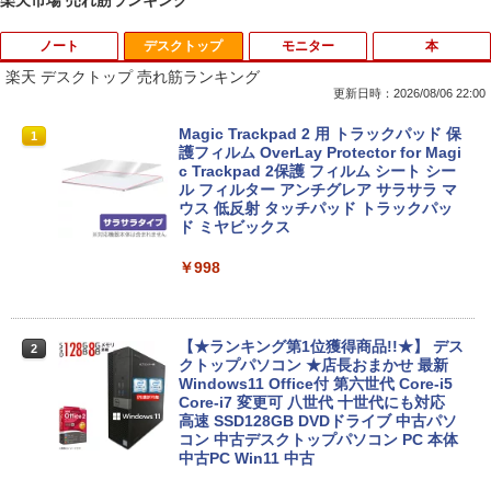
楽天市場 売れ筋ランキング
ノート
デスクトップ
モニター
本
楽天 デスクトップ 売れ筋ランキング
更新日時：2026/08/06 22:00
【中古】第4世代 Core i3搭載ノートパソ
Magic Trackpad 2 用 トラックパッド 保
1
1
コン 500GB 4GBメモリ DVDマルチドラ
護フィルム OverLay Protector for Magi
イブ 15.6インチ Wi-Fi 【Windows10】
c Trackpad 2保護 フィルム シート シー
MS 365 Office Web 注目PC [105]
ル フィルター アンチグレア サラサラ マ
ウス 低反射 タッチパッド トラックパッ
ド ミヤビックス
￥8,800
￥998
中古パソコン | Lenovo | ThinkPad L57
2
0 | Windows11 | ノートPC | 一年保証 |
第7世代 | Core i5 7200U 2.5(～最大3.1)
【★ランキング第1位獲得商品!!★】 デス
2
GHz | MEM:8GB | HDD:500GB | DVDマ
クトップパソコン ★店長おまかせ 最新
ルチ | 無線LAN:あり | テンキー | Win11P
Windows11 Office付 第六世代 Core-i5
ro64Bit | ACアダプター付属
Core-i7 変更可 八世代 十世代にも対応
高速 SSD128GB DVDドライブ 中古パソ
コン 中古デスクトップパソコン PC 本体
￥9,980
中古PC Win11 中古