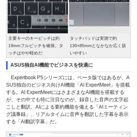
主要キーのキーピッチは約
タッチパッドは実測で約
19mmフルピッチを確保。タ
130×85mmとなかなか広く扱
ッチはやや軽めだ
いやすい
ASUS独自AI機能でビジネスを快適に
Expertbook P5シリーズには、ベータ版ではあるが、A
SUS独自のビジネス向けAI機能「AI ExpertMeet」を搭載
する。AI ExpertMeetにはさまざまなAI機能を搭載する
が、その中でも特に注目なのが、録音した音声の文字起
こしと翻訳、AIによる要約機能を備える「AIミーティン
グ議事録」、リアルタイムに音声を翻訳した字幕を表示
する「AI翻訳字幕」だ。