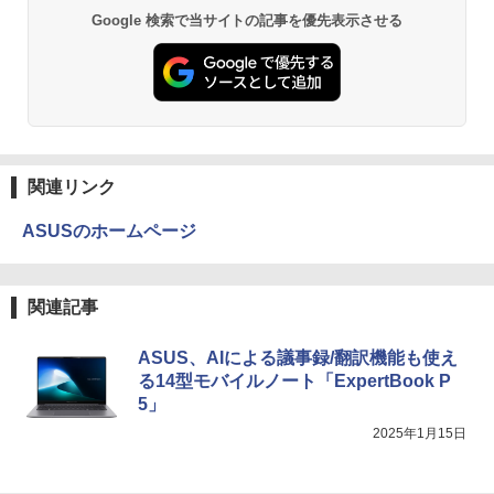
ケーブル標準添付【中古/送料無料】※沖
ウォーター ペットボトル 静岡県産 500ミリリ
￥4,990
Google 検索で当サイトの記事を優先表示させる
縄、離島を除く
ットル (Smart Basic)
￥250
￥832
￥5,500
情報社会と情報技術 （身近なモノやサー
￥1,380
3
ビスから学ぶ「情報」教室1） [ 土屋 誠
司 ]
Anker Soundcore Liberty 5 ミッドナイトブ
On My Road (Stadium ver.)
HUNTER×HUNTER モノクロ版 39 (ジャンプ
ラック
コミックスDIGITAL)
by Amazon 天然水ラベルレス 2L×9本
PHILIPS 241V8 LED液晶モニター 23.8
3
￥2,750
￥250
インチワイド ブラック 1920×1080 （フ
￥14,990
￥572
￥1,117
ルHD）16:9 IPSパネル 非光沢 ノングレ
関連リンク
ア 液晶ディスプレイ HDMI VGA VESA準
拠 PS4 switch 対応 スイッチ 【中古】
STAR WARS マンダロリアンとグローグ
ASUSのホームページ
4
ー [ ジェフリー・ブラウン ]
【2026年アップグレード版】AOKIMI ワイヤ
On My Road (Stadium ver.)
スーパーの裏でヤニ吸うふたり 9巻 (デジタル
￥6,500
レスイヤホン bluetooth イヤホン V12 小型
版ビッグガンガンコミックス)
by Amazon 炭酸水 ラベルレス 500ml ×24本
￥1,870
軽量 ブルートゥースHi-Fi 最大36時間再生 ぶ
強炭酸水 ペットボトル 500ミリリットル (Sm
￥250
関連記事
るーとゅーす コードレス ENCノイズキャン
art Basic)
￥810
セリング 自動ペアリング Type-C充電 マイク
モバイルモニター 15.6インチ InnoView
4
付き 防水 タッチ式音量調整 スポーツ/通勤/通
￥1,625
モバイルディスプレイ 自立型 1920*1080
ASUS、AIによる議事録/翻訳機能も使え
学/WEB会議(ホワイト)
FHD ポータブルモニター IPS液晶パネル
る14型モバイルノート「ExpertBook P
幽冥の岸 十二国記 （新潮文庫） [ 小野
5
薄型 軽量 持ち運び 壁掛けに対応 Switc
BUGS LIFE
ONE PIECE モノクロ版 115 (ジャンプコミッ
不由美 ]
5」
￥1,964
h/PS3/PS4/PS5/Xbox One/PC/スマホ/U
クスDIGITAL)
コカ・コーラ やかんの麦茶 from 爽健美茶 ラ
SBType-C/標準HDMI対応【選べる種
ベルレス 650mlPET×24本
￥250
2025年1月15日
￥825
類】タッチ/ケース付き/4Kタイプ
￥594
Xiaomi シャオミ REDMI Buds 8 Lite ワイヤ
￥1,653
レスイヤホン Bluetooth 5.4 ノイズキャンセ
￥8,980