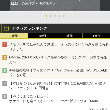
LLM」の選び方と快適化テク
●
●
●
●
●
アクセスランキング
1時間
24時間
1週間
1カ月
メモリ8GBで仕事なんて無理……そう思っていた時期が僕にもあ
りました
GMKtecのRTX 50シリーズ搭載小型ゲーミングPC、日本でも発
売へ
AI搭載の無料オフィスアプリ「GenOffice」公開。Word/Excel形
式にも対応
【本日みつけたお買い得品】2方向同時に送風可能なShark製タ
ワーファンが9,940円引き
【やじうまミニレビュー】
ポケットにも楽々入るロジクールの2つ折りマウス「Mobi
Fold」。その気になるギミックとは？
もっと見る