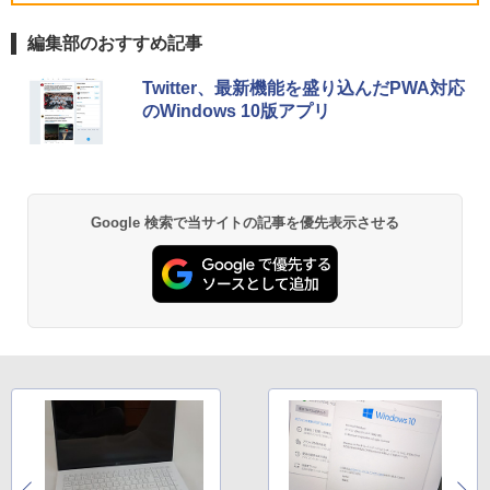
ン 中古PC】税込送料無料 あす楽対応 即
￥29,800
日発送（Windows10も対応可能/ Win1
編集部のおすすめ記事
0）
モニター 21.5インチ/23.8インチ/27イン
5
薬屋のひとりごと 17巻 (デジタル版ビッグガ
チ フルhd 高画質 100Hz VA ノングレア
￥29,990
Twitter、最新機能を盛り込んだPWA対応
ンガンコミックス)
【楽天1位常連】【新品】 2026年最新モ
非光沢 スピーカー内蔵 3年保証 ディスプ
5
のWindows 10版アプリ
デル ノートパソコン パソコン JIS 日本
レイ パソコンモニター PCモニター フル
￥770
語キーボード 第14世代CPU搭載 Windo
ハイビジョン 21インチ 液晶モニター ア
ws11 第13世代CPU搭載 14.1/15.6インチ
イリスオーヤマ DT-JF *
ワイド液晶 フルHD cpu N95/N5095/N34
50 メモリ 8GB 12GB 16GB 32GB SSD
￥11,980
128GB 256GB 512GB 1TB USB3.0 初期
異世界居酒屋「のぶ」(22) (角川コミックス・
Google 検索で当サイトの記事を優先表示させる
設定済
エース)
￥33,680
￥832
HUNTER×HUNTER モノクロ版 39 (ジャンプ
コミックスDIGITAL)
￥572