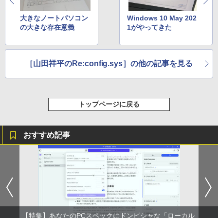
スーパーの裏でヤニ吸うふたり 9巻 (デジタル
版ビッグガンガンコミックス)
大きなノートパソコン
Windows 10 May 202
の大きな存在意義
1がやってきた
￥810
ONE PIECE モノクロ版 115 (ジャンプコミッ
［山田祥平のRe:config.sys］の他の記事を見る
クスDIGITAL)
￥594
トップページに戻る
おすすめ記事
【特集】あなたのPCスペックにドンピシャな「ローカル