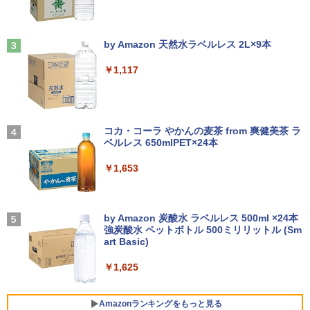
PC SSD1TB メモリ16GB
レア MAXZEN JM22CH02
九条の大罪（17） 【電子書籍】[ 真鍋昌
【今だけ】全品ポイント10倍 お買い物マ
3
3
平 ]
ラソン★8/4～8/11★中古パソコン デス
Anker Soundcore Liberty 5 ミッドナイトブ
On My Road (Stadium ver.)
￥17,800
￥9,480
クトップPC FUJITSU ESPRIMO Q558/B
ラック
by Amazon 天然水ラベルレス 2L×9本
Core i5 9500T メモリ8GB 中古SSD 2.5
￥759
￥250
インチ256GB Windows11 Pro 64bit
￥14,990
￥1,117
【送料無料】【1年保証】
最大180日保証｜第10世代｜中古ノート
Yoothi 互換品 液晶 14.0インチ NT140F
3
3
パソコン Windows11 office付き｜Core
HM-N43 NT140FHM-N44 NT140FHM-N
￥22,800
i3 第10世代｜メモリ8GB SSD256GB｜1
45 交換用 FullHD 1920x1080 IPS LED L
ちいかわ なんか小さくてかわいいやつ
4
5.6インチ｜メーカー選択可能｜整備済み
CD 液晶ディスプレイ 修理交換用液晶パ
【2026年アップグレード版】AOKIMI ワイヤ
BUGS LIFE
（4） （ワイドKC） [ ナガノ ]
中古パソコン｜Microsoft office 2019搭
ネル
レスイヤホン bluetooth イヤホン V12 小型
コカ・コーラ やかんの麦茶 from 爽健美茶 ラ
載｜ノートパソコン｜中古パソコン｜パ
軽量 ブルートゥースHi-Fi 最大36時間再生 ぶ
ベルレス 650mlPET×24本
￥250
￥1,210
HP ProDesk 400 G7 SFF Core i3-10100
4
ソコン｜中古ノートPC｜ノートPC
るーとゅーす コードレス ENCノイズキャン
￥9,800
/ DDR4メモリ8GB / SSD256GBWin11Pr
セリング 自動ペアリング Type-C充電 マイク
￥1,653
o 64bit 搭載 【中古】 デスクトップパソ
付き 防水 タッチ式音量調整 スポーツ/通勤/通
￥29,800
コン
学/WEB会議(ホワイト)
【楽天1位!1,600円OFFクーポン 8/4 20:
On My Road (Stadium ver.)
うごく！あそべる！ 超かんたん工作
￥28,800
4
5
￥1,964
00-8/11 01:59】Xiaomi Monitor A24i 20
（全6巻） （0） [ ヒダ オサム ]
by Amazon 炭酸水 ラベルレス 500ml ×24本
【新品】【楽天1位！】ノートパソコン
26 ディスプレイ 1080P 23.8インチ 144
強炭酸水 ペットボトル 500ミリリットル (Sm
4
￥250
新品第13世代CPU搭載ノートPC Office
Hzリフレッシュレート sRGB99% 1670
art Basic)
￥19,140
付きノートパソコン 初心者向け Window
万色 300nits ΔE＜1 低ブルーライト 大
Xiaomi シャオミ REDMI Buds 8 Lite ワイヤ
中古美品 フルHD 23.8インチ液晶一体型
5
s11 初期設定済 Webカメラ zoom 日本語
画面 TÜV認証 目にやさしい 調整可能な
レスイヤホン Bluetooth 5.4 ノイズキャンセ
￥1,625
Fujitsu ESPRIMO K558/B (FMVK1000
キーボード 14.1型 Intel Celeron メモリ
スタンド VESA
リング ANC 36時間再生
1) / Windows11/ 超高性能 第9世代Core
8GB SSD1TB(最大) 大容量バッテリービ
i5-9500T/ 8GB/ 爆速256GB-SSD/ Office
ジネス 大学生 プレゼント 学生向け
￥12,580
￥2,980
付き/ Win11【デスクトップ 中古パソコ
Amazonランキングをもっと見る