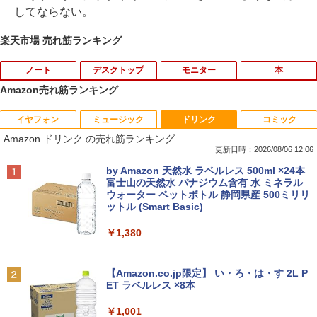
してならない。
楽天市場 売れ筋ランキング
ノート
デスクトップ
モニター
本
Amazon売れ筋ランキング
イヤフォン
ミュージック
ドリンク
コミック
中古 ノートパソコン Windows11搭載 Of
HP(Inc.) M9L89A
HP ProDisplay 21.5インチワイドIPS モ
日本人に適した審美修復治療の理論と実
1
1
1
1
Amazon ドリンク の売れ筋ランキング
fice付き NEC VKT16M7 第8世代 Core i5
ニター P224/フルHD（1920x1080）/HD
際 [ 貞光謙一郎 ]
14型 メモリ8GB SSD256GB 初期設定済
MI、VGA、DisplayPort/VESA規格/スリ
更新日時：2026/08/06 12:06
￥9,730
み 薄型 軽量 WEBカメラ 整備済み品 ノ
ムベゼル/フリッカーフリー/ブルーライト
￥17,600
Anker Soundcore P40i オフホワイト
BRUCE WAYNE feat. Flo Milli, ATL Jacob
by Amazon 天然水 ラベルレス 500ml ×24本
ートPC
軽減/HDMI搭載モニター/Switch PS対応
[Explicit]
富士山の天然水 バナジウム含有 水 ミネラル
(再生中古品)
ウォーター ペットボトル 静岡県産 500ミリリ
￥5,990
￥26,800
中古パソコン | Dell | OptiPlex 3040 SFF
2
ットル (Smart Basic)
￥250
￥8,888
| Windows11 | デスクトップ | 一年保証 |
ゆるキャン△ 19 （まんがタイムKRコ
第6世代 | Core i5 6500 3.2(～最大3.6)G
2
￥1,380
ミックス フォワードコミックス） [ あf
Hz | MEM:8GB | HDD:500GB | DVD-RO
ろ ]
【1500円OFFクーポン】【テンキー&DV
M | Win11Pro64Bit | VGAなしモデル
2
Anker Soundcore P31i ブラック
BRUCE WAYNE feat. Flo Milli, ATL Jacob
Dドライブ】中古ノートパソコン 中古パ
モニター 21.5型 液晶ディスプレイ ベゼ
2
[Explicit]
【Amazon.co.jp限定】 い・ろ・は・す 2L P
ソコン 15.6インチ SSD128GB メモリ8G
ル ディスプレイ 液晶モニター PCモニタ
￥913
￥9,980
ET ラベルレス ×8本
￥4,990
B Core i5 第7世代 Microsoft Office付き
ー 壁掛け フリッカーレス FreeSync 21.
￥250
Windows11 富士通 Lifebook A747 ノー
5インチ 角度調節 FullHD ブルーライト
￥1,001
トパソコン 中古 PC パソコン 中古ノート
カット VAパネル VESAフル FHDノング