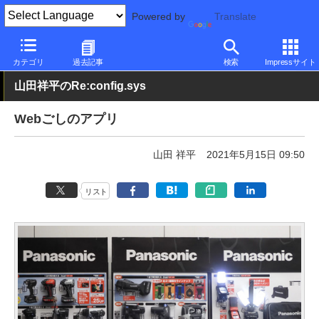
Powered by
Translate
PC Watch
ソフトウェア/アプリ
他ソフト/アプリ
その他
カテゴリ
過去記事
検索
Impressサイト
山田祥平のRe:config.sys
Webごしのアプリ
山田 祥平
2021年5月15日 09:50
リスト