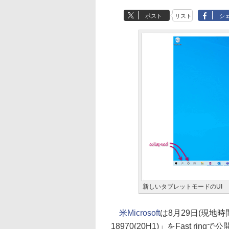
ポスト
リスト
シ
新しいタブレットモードのUI
米Microsoft
は8月29日(現地時間)、W
18970(20H1)」をFast ring