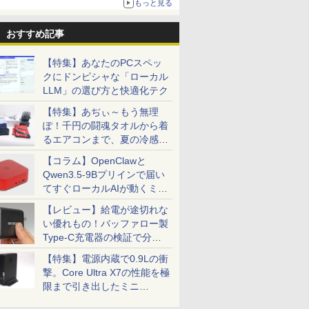
もっと見る
おすすめ記事
【特集】あなたのPCスペッ
クにドンピシャな「ローカル
LLM」の選び方と快適化テク
【特集】あぢぃ～もう無理
ぽ！千円の闘魂タオルから着
るエアコンまで、夏の冷感グ
ッズ一挙紹介
【コラム】OpenClawと
Qwen3.5-9Bプリインで届い
てすぐローカルAIが動くミニ
PC「SER9 Pro」
【レビュー】給電が途切れな
い優れもの！バッファロー製
Type-C充電器の検証で分か
ったこと
【特集】電源内蔵で0.9Lの衝
撃。Core Ultra X7の性能を極
限まで引き出したミニ
PC「GPD BOX」