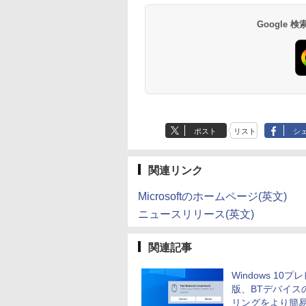
[Explicit]
2L PET ラベルレス
ガンガンコミックス)
[Explicit]
×24本 富士山の天然
クス・エース)
e-C/HDMI/DP 3画
保証 安い 激安 ゲーム
タンド搭載 USB-C PD
SSD:512GB(新品) |
ュー 案内板(1年保証
ーカー内蔵 ケーブル
￥7,990
￥5,990
×8本
水 バナジウム含有 
 Wi-Fi 産業機器
ゲーミングパソコン ゲ
対応 ミニHDMI ノート
DVD-ROM | 無線LAN:
付)
き 動作確認済み 30日
￥250
￥1,112
￥770
￥250
￥1,380
￥832
Google
ミネラルウォーター
 仕事 エッジ AI
ーミングPC 高スペッ
PC スマホ ゲーム機対
あり | Win11Pro64bit
保証 送料無料
ペットボトル 静岡県
ク 動画視聴 おしゃれ
応 ブラック Ingnok
産 500ミリリットル
本体のみ
yn02d
(Smart Basic)
ポスト
リスト
シ
関連リンク
Microsoftのホームページ(英文)
ニュースリリース(英文)
関連記事
Windows 10プ
版、BTデバイス
リングをより簡