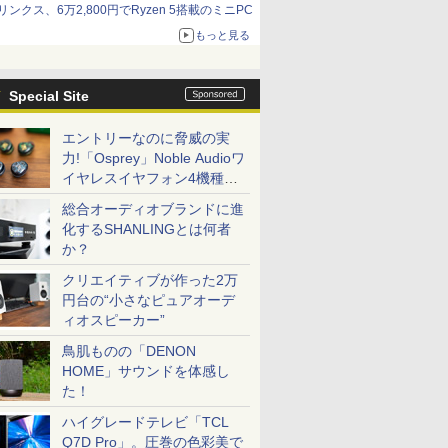
リンクス、6万2,800円でRyzen 5搭載のミニPC
もっと見る
Special Site
エントリーなのに脅威の実
力!「Osprey」Noble Audioワ
イヤレスイヤフォン4機種を
一気に聴く
総合オーディオブランドに進
化するSHANLINGとは何者
か？
クリエイティブが作った2万
円台の“小さなピュアオーデ
ィオスピーカー”
鳥肌ものの「DENON
HOME」サウンドを体感し
た！
ハイグレードテレビ「TCL
Q7D Pro」。圧巻の色彩美で