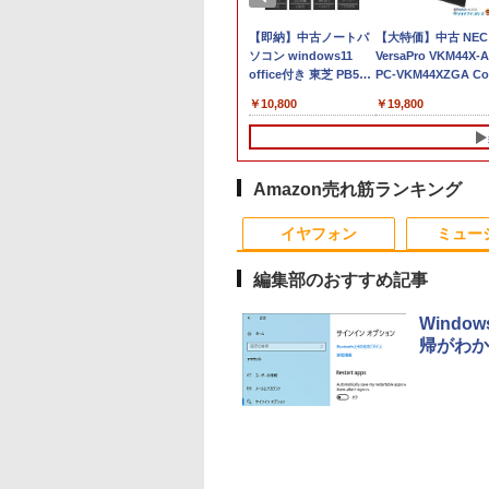
500円OFFクーポ
本日10倍！高性能第10
【即納】中古ノートパ
【大特価】中古 NEC
【テンキー&Wi-
世代Core i7-10610Uノ
ソコン windows11
VersaPro VKM44X-A
】ノートパソコン
ートパソコン 中古
office付き 東芝 PB55
PC-VKM44XZGA Co
6インチ SSD128GB
Dynabook G83 超軽量
Intel 第6世代Core i3 初
i5 1145G7 第11世代
,800
￥27,600
￥10,800
￥19,800
8GB Core i3 第
約779g メモリ最大
心者向け メモリ4GB
CPU メモリ8GB
 Microsoft
16GB 新品SSD1TB
SSD128GB 15.6インチ
SSD240GB 15イン
ice付き
13.3インチ HDMI搭載
HD テンキー付き ノー
HD Windows11Hom
dows11 Lenovo
WEBカメラ5GWIFI
トPC 日本語キーボー
DVD 1年保証 レビュ
nkpad L580 中古ノ
Bluetooth内蔵 中古パ
ド コスパ
特典：WPS Office 
Amazon売れ筋ランキング
パソコン PC パソ
ソコン
ンク パソコン ノー
10
10
10
1
1
1
2
2
2
 中古ノートPC 中
MicrosoftOffice2024
ソコン エヌイーシー
イヤフォン
ミュー
C SSD1TB メモリ
可 Windows11 送料無
古パソコン
GB 中古パソコン レ
料 持ち運び便利
編集部のおすすめ記事
Wind
帰がわか
OGI ミニPC AMD
・オー・データ機
とケロのデイブッ
【マラソン値引中！国
楽天1位★マラソン限
永瀬廉 プレミアム
中古パソコン | NEC |
LED ライティングボー
はじめての世界名作え
富士通 ★中古パソコ
【マラソンセール期
漫画 いしぶみ 原
en 組込み V2748
ワイド液晶ディスプ
am and Kero
内組立の 新品】デスク
定P2倍【クーポン利用
BOX【初回限定版】
Mate MKM30B-4 |
ド 手書き 看板
ほん あかいえほんの
ン・Aランク
中ポイント5倍】中古
が落ちてくるとき、
ni pc 高性能 長期
23.8型/LCD-
 Book [ 島田ゆか ]
トップPC デスクトッ
で実質10,999円】モバ
（仮） [ 永瀬廉 ]
Windows11 | デスクト
60x80cm 結婚式 ウェ
おうち（1～40巻）
★FMVD38001
モニター 23.8インチ
くらは空を見ていた
稼働8C/16T 最大
1DB
プ パソコン ビジネス
イルモニター 15.6イン
ップ | 一年保証 | 第8世
ルカムボード カフェ
（0） [ 中脇 初枝 ]
[ESPRIMO D588/T(i5
フルHD IPSパネル ノ
（一般書 511） [ 
,800
,370
950
￥153,425
￥13,999
￥8,800
￥18,000
￥6,500
￥26,400
￥21,280
￥7,980
￥1,650
GHz Win11Pro
第14世代 corei7
チ FHD IPS 薄型軽量
代 | Core i5 8500
店頭ディスプレイ マー
8500 8GB SSD500G
ングレア BenQ
テレビ放送編『いし
Anker Soundcore
BRUCE WAYNE feat.
【Amazon.co.jp限
薬屋のひとりごと 17
Anker Soundcore
BRUCE WAYNE feat
by Amazon 天然水
異世界居酒屋「の
GB+512GB ミニパ
Windows11 10 SSD
1080P 高画質 プラグア
3.0(〜最大4.1)GHz |
カー付属 強化ガラス
Win10Pro64)]
GW2480 HDMI
み』 ]
P40i ブラック
Flo Milli, ATL Jacob
定】 い・ろ・は・す
巻 (デジタル版ビッグ
P31i ブラック
Flo Milli, ATL Jacob
ラベルレス 500ml
ぶ」(22) (角川コミッ
 USB3.2×6
1TB メモリ 32GB 1年
ンドプレイ 調整可能ス
MEM:8GB |
光る パネル看板 メニ
DisplayPort VGA 