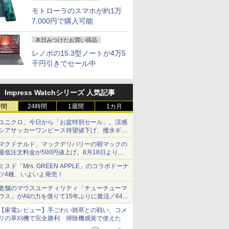
モトローラのスマホが約1万
7,000円で購入可能
本日みつけたお買い得品
レノボの15.3型ノートが4万5
千円引きでセール中
Impress Watchシリーズ 人気記事
時間
24時間
1週間
1カ月
ユニクロ、今日から「お盆特別セール」。涼感
シアサッカーワンピース待望値下げ、撥水ギア
ショーツは1990円に
マクドナルド、マックデリバリーの朝マックの
最低注文料金が500円値上げ。8月18日より
1,500円から受付
ミスド「Mrs. GREEN APPLE」のコラボドーナ
ツ4種、いよいよ発売！
老舗のマウスユーティリティ「チューチューマ
ウス」がAIの力を借りて15年ぶりに復活／64bit
化、Windows 10/11、「Chrome」も走り回
【家電レビュー】手ごわい雑草との戦い、コメ
る。復活記念で2026年末まで500円
リの草刈機で完全勝利 掃除機感覚で使えた