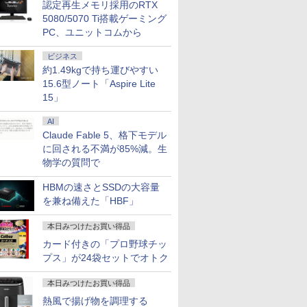
認定再生メモリ採用のRTX
5080/5070 Ti搭載ゲーミング
OFF｜新生
超得2,000円OFF&P2倍
レビュー投稿 5年保証
【1500円OFFクーポ
本日10倍
PC、ユニットコムから
特典付き｜
｜Surface Go2｜超軽
｜MS Office 2024 H&B
ン】【テンキー&Wi-
世代Core i
第8世代｜
量タブレットノートパ
搭載｜中古ノートパソ
Fi】ノートパソコン
ートパソコ
ビジネス
｜Core
ソコン｜中古ノートパ
コン Windows11
15.6インチ SSD128GB
Dynaboo
￥29,800
￥29,800
￥21,800
￥27,600
約1.49kgで持ち運びやすい
｜中古ノー
ソコン Windows11
Office付｜テンキー
メモリ8GB Core i3 第
約779g 
office付き｜CPU第8世
DVD 搭載｜Core i5 第7
8世代 Microsoft
16GB 新品
15.6型ノート「Aspire Lite
office付き
代｜メモリ8GB
世代 メモリ 8GB SSD
Office付き
13.3インチ
15」
パソコン
SSD128GB｜
256GB｜店長厳選
Windows11 Lenovo
WEBカメラ
ー付き｜ノ
Microsoft office2019
Lenovo ThinkPad
Thinkpad L580 中古ノ
Bluetoo
AI
搭載｜タブレット型パ
15.6型 Bluetooth Wi-
ートパソコン PC パソ
ソコン
Claude Fable 5、格下モデル
7
7
7
8
8
8
9
9
9
10
10
10
ffice付き
ソコン｜Webカメラ搭
Fi 無線｜中古 パソコン
コン 中古ノートPC 中
Microsoft
に回される不満が85%減。生
コン
載｜2in1｜ノートパソ
中古PC Word Excel
古PC SSD1TB メモリ
可 Windo
物学の質問で
 第8世代
コン｜中古パソコン｜
16GB 中古パソコン レ
料 持ち運
パソコン
ノボ
HBMの速さとSSDの大容量
を兼ね備えた「HBF」
本日みつけたお買い得品
でポイン
カー直
語がもの
NiPoGi ミニpc Intel
【選べるタッチ式 14イ
［小説］ 波うららか
【正規永久版office付
【タッチ式選べる 携帯
小学1年 もっと文章読
NIPOGI ミニPC AMD
アイ・オー・データ機
バムとケロのデイブッ
【マラソン
楽天1位★
永瀬廉 プ
カード付きの「プロ野球チッ
のチャン
】モニタ
分 ネイ
N5030 【2026新モデ
ンチ】モバイルモニタ
に、めおと日和 [ 百
き】【期間限定
式】モバイルモニター
解 （毎日のドリル） [
Ryzen 組込み V2748
器 ワイド液晶ディスプ
ク Bam and Kero
内組立の 
定P2倍【
BOX【初
 ミニPC
D HP
写し [
ル・業界超ミニ】 最大
ー 14インチ フルHD
瀬 しのぶ ]
10％OFF】OEM Key
14インチ フルHD IPS
学研プラス ]
mini pc 高性能 長期
レイ 23.8型/LCD-
Day Book [ 島田ゆか ]
トップPC
で実質10,
（仮） [ 永
プス」が24袋セットでオトク
 7640HS
322pe
ゼイ ]
3.1Hz mini pc
IPSパネル 非光沢 タッ
ACEMAGIC ミニpc
パネル 非光沢 タッチ
安定稼働8C/16T 最大
A241DB
プ パソコ
イルモニター
￥29,900
￥11,999
￥2,420
￥89,800
￥11,999
￥748
￥52,800
￥12,370
￥4,950
￥153,425
￥13,999
￥8,800
ッド
FHDモニタ
Windows11 Pro
チ式/非タッチ式選択可
AMD R5
式/非タッチ式選択可能
4.3GHz Win11Pro
第14世代 co
チ FHD I
本日みつけたお買い得品
DDR5
5型 角度調整
12GB+256GB SSD
能 Type-C対応 HDMI
7430U【16GB
Type-C対応 HDMI
16GB+512GB ミニパ
Windows1
1080P 
熱風で揚げ物を調理する
8GB
 液晶
(4TB拡大可能) 4K 静音
デュアルモニター サブ
LPDDR4 512GB SSD
VESA対応 モニター 持
ソコン USB3.2×6
1TB メモリ
ンドプレイ