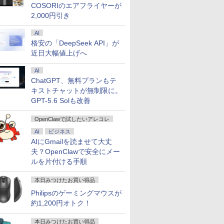
COSORIのエアフライヤーが
 PCIe3.0
S5
高速熱放散 小型超軽量
モニター 3年保証 ミニ
M.2 】 Windows11Pro
ち運び サブディスプレ
Type-C/HDMI/DP 3画
保証 安い 
タンド搭載 
SD1TB/最大
保証 転送不
ミニパソコン豊富なイ
PC対応 テレワーク 在
対応 最大4.3GHz mini
イ デュアルモニター テ
面4K Wi-Fi 産業機器
ゲーミング
対応 ミニH
2,000円引き
2F1UT）
ンターフェース
宅勤務 EVICIV
pc WiFi6 SSD容量拡大
レワーク ミニPC対応
医療 仕事 エッジ AI
ーミングP
PC スマホ
 2.5Gbps
USB3.2/HDMI 2.0×2 高
可能 小型pc 4K@60Hz
EVICIV
ク 動画視
応 ブラック 
AI
 静音 mini
速2.4G/5GWi-Fi BT4.2
静音 高速熱放散 ミニパ
本体のみ
yn02d
格安の「DeepSeek API」が
1 Pro 4K
省電力 小型パソコン
ソコン 6C12T BT5.2
近日大幅値上げへ
ltra
AI
ChatGPT、無料プランもテ
キストチャットが無制限に。
GPT-5.6 Solも改善
OpenClawで試したいアレコレ
AI
ビジネス
AIにGmailを読ませて大丈
夫？OpenClawで安全にメー
ルを片付ける手順
本日みつけたお買い得品
Philipsのゲーミングマウスが
約1,200円オトク！
本日みつけたお買い得品