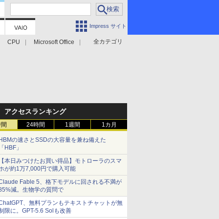
Impress サイト
全カテゴリ
CPU
Microsoft Office
アクセスランキング
時間
24時間
1週間
1カ月
HBMの速さとSSDの大容量を兼ね備えた
「HBF」
【本日みつけたお買い得品】モトローラのスマ
ホが約1万7,000円で購入可能
Claude Fable 5、格下モデルに回される不満が
85%減。生物学の質問で
ChatGPT、無料プランもテキストチャットが無
制限に。GPT-5.6 Solも改善