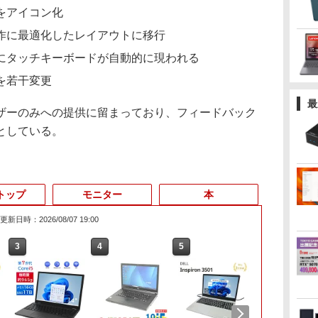
をアイコン化
作に最適化したレイアウトに移行
にタッチキーボードが自動的に現われる
を若干変更
最
ーのみへの提供に留まっており、フィードバック
としている。
トップ
モニター
本
更新日時：2026/08/07 19:00
3
4
5
6