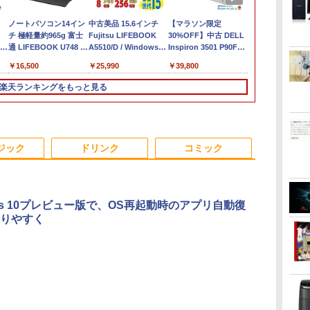
ノートパソコン14イン
中古美品 15.6インチ
【マラソン限定
超得1,000円
チ 極軽量約965g 富士
Fujitsu LIFEBOOK
30%OFF】中古 DELL
活応援 豪華
re
通 LIFEBOOK U748 高
A5510/D / Windows11/
Inspiron 3501 P90F
最新OS対応 
性能第7世代Core i5-
超高性能 第10世代
Core i3 1005G1 第10
最大180日保証
￥16,500
￥25,990
￥39,800
￥19,800
7300U カメラ内蔵 メモ
Core i5-10210u/ 8GB/
世代CPU メモリ12GB
i3 第8世代
チ
リ最大16GB SSD1TB
爆速256GB-SSD/ カメ
SSD480GB 15インチ
トパソコン
楽天ランキングをもっと見る
e
薄い軽い FHD液晶
ラ/ 無線Wi-Fi6/ Office
フルHD Windows11
Windows11 
ー
type-C WIFI
付き/ Win11【中古ノー
Home WEBカメラ 無
｜中古ノート
Bラ
Bluetooth 中古ノート
トパソコン 中古パソコ
線LAN テンキー 1年保
15.6 テンキ
トパ
パソコン Office付き
ン 中古PC】税込送料
証 レビュー特典：WPS
ートパソコン
3
3
3
4
4
4
5
5
5
6
6
6
 中
5GWIFI Bluetooth最新
無料 あす楽対応 即日
Office Bランク パソコ
Microsoft O
ジック
ドリンク
コミック
MicrosoftOffice2024
発送（Windows10も
ン ノートパソコン デ
｜ノートパソ
可 Windows11
対応可能/ Win10）
ル 中古パソコン
Windows11
ows 10プレビュー版で、OS再起動時のアプリ自動復
りやすく
間
爆
【★最大100%ポイン
液晶モニター PCディ
日本創世史
モバイルモニター 15.6
「3500U/4300Uより速
JAFルートマップ全日
★office搭載＼2年保証
DELL デル E2417H
ちいかわカレンダー
【エントリー
【公式・メー
100日後に英
ぼ
ト】【新生活応援・
スプレイ 23.8 24イン
インチ InnoView モバ
い」 NiPoGi ミニpc
本2026拡大版 [ JAFメ
／ minipc ミニPC デス
LED液晶モニター 23.8
2027 [ ナガノ ]
ト100％還元
販・送料無料
になる1日10
￥2,728
2026】【Office 2019
チ 144Hz 1ms IPS フ
イルディスプレイ 自立
Ryzen Embedded
ディアワークス ]
クトップパソコン パソ
インチワイド ブラック
ス】GMKtec
ー 新品 フルH
ティブ英語書き
￥1,980
-
広島
H&B】HP デスクトップ
ルHD ノングレア 非光
型 1920*1080 FHD ポー
R2544初登場
コン 新品 Office付き
1920×1080 （フル
AMD Ryzen 5
Series 3 Pro 
ブレット・リン
￥49,800
￥9,999
￥8,980
￥33,800
￥6,600
￥46,980
￥5,300
￥91,999
￥11,280
￥1,980
B
ぶ
PC＋24型モニターセッ
沢 ブルーライトカット
タブルモニター IPS液晶
8GB+256GB 4TB拡張
インテル Core i3-
HD） 16:9 IPSパネル
6コア12スレ
21.45インチ
.
Anker Soundcore
On My Road
by Amazon 天然水
ONE PIECE モノクロ
【2026年アップグレ
On My Road
by Amazon 炭酸水
HUNTER×HUNTER
Xiaomi シャオミ
BUGS LIFE
コカ・コーラ やかんの
スーパーの裏でヤニ吸
ト/第8世代 Core i7/メモ
HDMI VGA スピーカー
パネル 薄型 軽量 持ち運
可 mini pc
2350M~i5-13500H i7-
LEDバックライト付 非
MAX5.0GHz 
ー IPS 21.
Liberty 5 ミッドナイ
(Stadium ver.)
ラベルレス 2L×9本
版 115 (ジャンプコミ
ード版】AOKIMI ワ
(Stadium ver.)
ラベルレス 500ml
モノクロ版 39 (ジャ
REDMI Buds 8 Lite ワ
麦茶 from 爽健美茶 ラ
うふたり 9巻 (デジタル
スピ
リ:8GB/16GB/32GB/SSD:256GB/512GB/1TB/DVD/USB
内蔵 ヘッドホン端子
び 壁掛けに対応
Windows11 Pro 動作
10870H Windows11
光沢 ノングレア 液晶
32GB/最大12
VESA 100Hz
￥250