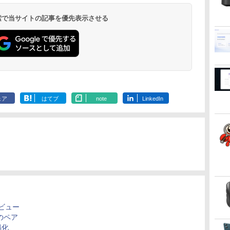
トブラック
ックスDIGITAL)
イヤレスイヤホン
×24本 強炭酸水 ペッ
ンプコミックス
イヤレスイヤホン
ベルレス
版ビッグガンガンコミ
付
3.0/Wifi/無線キーボード
VESA対応 テレワーク
Switch/PS3/PS4/PS5/Xbox
より高速 4K×3画面出
SSD 256GB~1TB メモ
ディスプレイ ディスプ
Radeon 760M
HDMI VGA P
￥250
￥1,117
￥250
水
bluetooth イヤホン
トボトル 500ミリリ
DIGITAL)
Bluetooth 5.4 ノイズ
650mlPET×24本
ックス)
&マウス/USBメモ
在宅勤務 法人向け オ
One/PC/スマ
力 ミニパソコン
リ 8~16GB デスクトッ
レイポート VGA【中
M.2 2280 S
Switch 3年
￥14,990
￥594
￥1,964
￥1,625
￥572
￥3,480
￥2,009
￥810
 検索で当サイトの記事を優先表示させる
V12 小型軽量 ブルー
ットル (Smart
キャンセリング ANC
リ/Windows11/中古 パ
フィス TERRA 2441W
ホ/USBType-C/標準
HDMI2.0+DP1.4 静音性
プPC office2021 安い
古】
2×8TB USB4
可 (型番：AK
トゥースHi-Fi 最大
Basic)
36時間再生
ソコン/ ディスプレイ
HDMI対応【選べる種
小型pc 豊富な端子
激安 ゲーム 高スペッ
Bluetooth5.2
36時間再生 ぶるーと
類】タッチ/ケース付
Type-C USB3.2 有線
ク 026
LAN*2 VESA
ゅーす コードレス
き/4Kタイプ
LAN WIFI5/BT4.2 省電
pc Windows1
ENCノイズキャンセ
力 オフィス/学習向け
3画面出力 M6 U
リング 自動ペアリン
P2
グ Type-C充電 マイ
ク付き 防水 タッチ式
音量調整 スポーツ/通
勤/通学/WEB会議(ホ
ェア
はてブ
note
LinkedIn
ワイト)
レビュー
のペア
易化