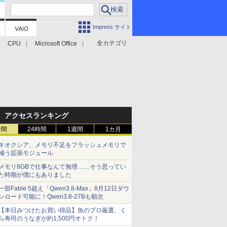
Impress サイト
全カテゴリ
CPU
Microsoft Office
アクセスランキング
時間
24時間
1週間
1カ月
キオクシア、メモリ不足をフラッシュメモリで
補う拡張モジュール
メモリ8GBで仕事なんて無理……そう思ってい
た時期が僕にもありました
一部Fable 5超え「Qwen3.8-Max」8月12日ダウ
ンロード可能に！Qwen3.8-27Bも順次
【本日みつけたお買い得品】魚のプロ厳選、く
ら寿司のうなぎが約1,500円オトク！