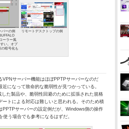
ーバーの例
リモートデスクトップの例
UFFALO
プローラー風
やすい。オプ
容の暗号化も
VPNサーバー機能はほぼPPTPサーバーなのだ
最近になって致命的な脆弱性が見つかっている。
搭載した製品や、脆弱性回避のために拡張された規格
デートによる対応は難しいと思われる。そのため積
PTPサーバーの設定例だが、Windows側の操作
ーを使う場合でも参考になるはずだ。