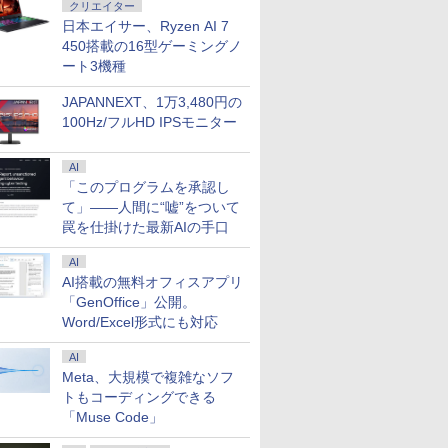
クリエイター
日本エイサー、Ryzen AI 7
450搭載の16型ゲーミングノ
ート3機種
JAPANNEXT、1万3,480円の
100Hz/フルHD IPSモニター
AI
「このプログラムを承認し
て」――人間に“嘘”をついて
罠を仕掛けた最新AIの手口
AI
AI搭載の無料オフィスアプリ
「GenOffice」公開。
Word/Excel形式にも対応
AI
Meta、大規模で複雑なソフ
トもコーディングできる
「Muse Code」