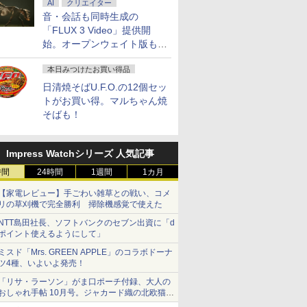
AI
クリエイター
音・会話も同時生成の
「FLUX 3 Video」提供開
始。オープンウェイト版も計
画
本日みつけたお買い得品
日清焼そばU.F.O.の12個セッ
トがお買い得。マルちゃん焼
そばも！
Impress Watchシリーズ 人気記事
時間
24時間
1週間
1カ月
【家電レビュー】手ごわい雑草との戦い、コメ
リの草刈機で完全勝利 掃除機感覚で使えた
NTT島田社長、ソフトバンクのセブン出資に「d
ポイント使えるようにして」
ミスド「Mrs. GREEN APPLE」のコラボドーナ
ツ4種、いよいよ発売！
「リサ・ラーソン」がま口ポーチ付録、大人の
おしゃれ手帖 10月号。ジャカード織の北欧猫デ
ザイン