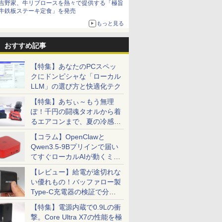
吉野家、牛リブロースを熱々で提供する「極旨
牛鉄板ステーキ定食」を発売
もっと見る
おすすめ記事
【特集】あなたのPCスペッ
クにドンピシャな「ローカル
LLM」の選び方と快適化テク
【特集】あぢぃ～もう無理
ぽ！千円の闘魂タオルから着
るエアコンまで、夏の冷感グ
ッズ一挙紹介
【コラム】OpenClawと
Qwen3.5-9Bプリインで届い
てすぐローカルAIが動くミニ
PC「SER9 Pro」
【レビュー】給電が途切れな
い優れもの！バッファロー製
Type-C充電器の検証で分か
ったこと
【特集】電源内蔵で0.9Lの衝
撃。Core Ultra X7の性能を極