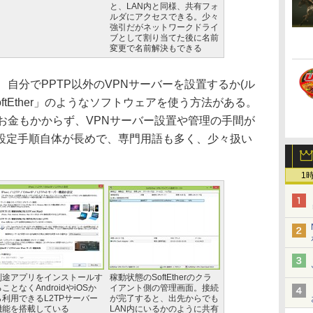
と、LAN内と同様、共有フォ
ルダにアクセスできる。少々
強引だがネットワークドライ
ブとして割り当てた後に名前
変更で名前解決もできる
自分でPPTP以外のVPNサーバーを設置するか(ル
ftEther」のようなソフトウェアを使う方法がある。
すればお金もかからず、VPNサーバー設置や管理の手間が
設定手順自体が長めで、専門用語も多く、少々扱い
1
別途アプリをインストールす
稼動状態のSoftEtherのクラ
ことなくAndroidやiOSか
イアント側の管理画面。接続
ら利用できるL2TPサーバー
が完了すると、出先からでも
機能を搭載している
LAN内にいるかのように共有