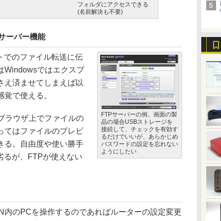
フォルダにアクセスできる
(名前解決も不要)
のサーバー機能
トでのファイル転送に伝
indowsではエクスプ
さえ済ませてしまえば以
感覚で使える。
FTPサーバーの例。画面の製
ブラウザ上でファイルの
品の場合USBストレージを
接続して、チェックを有効す
ってはファイルのプレビ
るだけでいいが、あらかじめ
きる。自由度や使い勝手
パスワードの設定を忘れない
ようにしたい
劣るが、FTPが使えない
N内のPCを操作するのであればルーターの設定変更