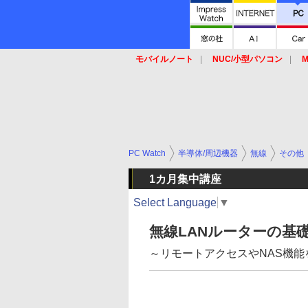
モバイルノート
NUC/小型パソコン
M
SSD
キーボード
マウス
PC Watch
半導体/周辺機器
無線
その他
1カ月集中講座
Select Language
▼
無線LANルーターの基
～リモートアクセスやNAS機能