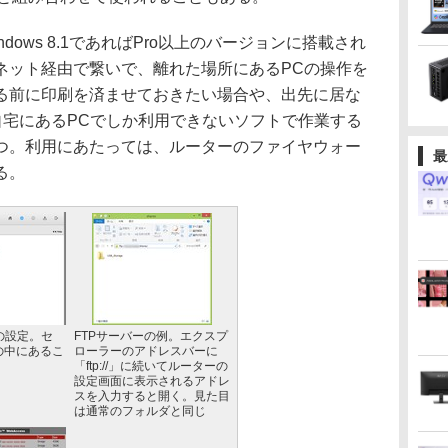
ows 8.1であればPro以上のバージョンに搭載され
ネット経由で繋いで、離れた場所にあるPCの操作を
る前に印刷を済ませておきたい場合や、出先に居な
自宅にあるPCでしか利用できないソフトで作業する
つ。利用にあたっては、ルーターのファイヤウォー
最
る。
の設定。セ
FTPサーバーの例。エクスプ
の中にあるこ
ローラーのアドレスバーに
「ftp://」に続いてルーターの
設定画面に表示されるアドレ
スを入力すると開く。見た目
は通常のフォルダと同じ