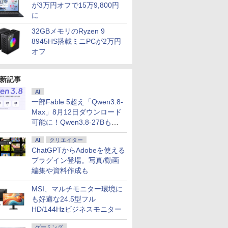
が3万円オフで15万9,800円
に
32GBメモリのRyzen 9
8945HS搭載ミニPCが2万円
オフ
新記事
AI
一部Fable 5超え「Qwen3.8-
Max」8月12日ダウンロード
可能に！Qwen3.8-27Bも順
次
AI
クリエイター
ChatGPTからAdobeを使える
プラグイン登場。写真/動画
編集や資料作成も
MSI、マルチモニター環境に
も好適な24.5型フル
HD/144Hzビジネスモニター
ゲーミング