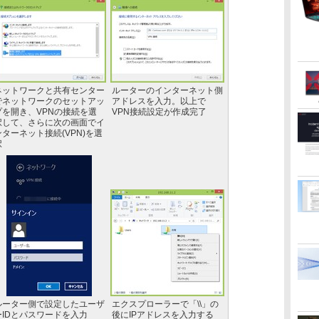
ネットワークと共有センター
ルーターのインターネット側
でネットワークのセットアッ
アドレスを入力。以上で
プを開き、VPNの接続を選
VPN接続設定が作成完了
択して、さらに次の画面でイ
ンターネット接続(VPN)を選
択
ルーター側で設定したユーザ
エクスプローラーで「\\」の
ーIDとパスワードを入力
後にIPアドレスを入力する