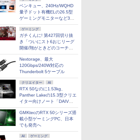
ベンキュー、240Hz/WQHD
量子ドット有機ELの26.5型
ゲーミングモニターなど3機
種
ゲーミング
ガチくんに! 第427回切り抜
き「ついにスト6おじリーグ
開催/翔がときどのコーチ就
任など」
Nextorage、最大
120Gbps/240W対応の
Thunderbolt 5ケーブル
クリエイター
AI
RTX 50なのに1.53kg、
Panther Lakeの15.3型クリエ
イター向けノート「DAIV
Z5」
GMKtecのRTX 50シリーズ搭
載小型ゲーミングPC、日本
でも発売へ
AI
ゲーミング