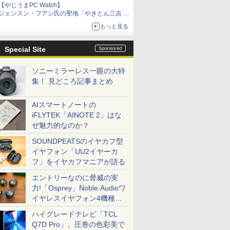
【やじうまPC Watch】
ジェンスン・フアン氏の聖地「やきとん三吉 神
田北口店」で「ご来店記念コース」を娘と堪能
もっと見る
～コース名を変更したのはNVIDIAに怒られたか
らではない
Special Site
ソニーミラーレス一眼の大特
集！ 見どころ記事まとめ
AIスマートノートの
iFLYTEK「AINOTE 2」はな
ぜ魅力的なのか？
SOUNDPEATSのイヤカフ型
イヤフォン「UU2イヤーカ
フ」をイヤカフマニアが語る
エントリーなのに脅威の実
力!「Osprey」Noble Audioワ
イヤレスイヤフォン4機種を
一気に聴く
ハイグレードテレビ「TCL
Q7D Pro」。圧巻の色彩美で