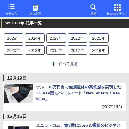
カテゴリ
過去記事
検索
Impressサイト
.biz 2017年 記事一覧
2025
年
2024
年
2023
年
2022
年
2021
年
2020
年
2019
年
2018
年
2017
年
2016
年
2015
年
2014
年
2013
年
すべて見る
12月19日
デル、10万円台で金属筐体の高質感を実現した
13.3/14型モバイルノート「New Vostro 13/14
5000」
(2017/12/19)
12月15日
ユニットコム、第8世代Core i5搭載のビジネス