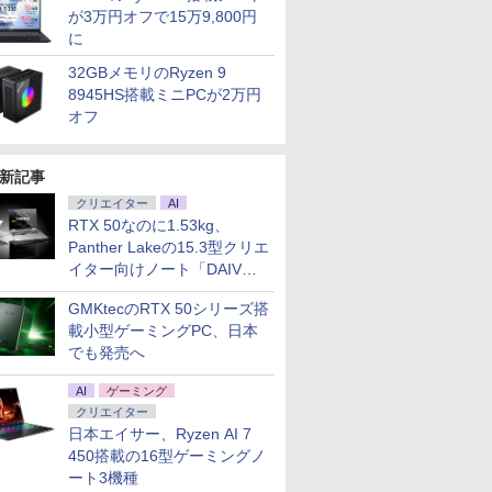
が3万円オフで15万9,800円
に
32GBメモリのRyzen 9
8945HS搭載ミニPCが2万円
オフ
新記事
クリエイター
AI
RTX 50なのに1.53kg、
Panther Lakeの15.3型クリエ
イター向けノート「DAIV
Z5」
GMKtecのRTX 50シリーズ搭
載小型ゲーミングPC、日本
でも発売へ
AI
ゲーミング
クリエイター
日本エイサー、Ryzen AI 7
450搭載の16型ゲーミングノ
ート3機種