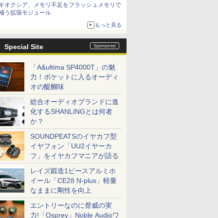
キオクシア、メモリ不足をフラッシュメモリで
は？
補う拡張モジュール
もっと見る
Special Site
「A&ultima SP4000T」の魅
力！ポケットに入るオーディ
オの醍醐味
総合オーディオブランドに進
化するSHANLINGとは何者
か？
SOUNDPEATSのイヤカフ型
イヤフォン「UU2イヤーカ
フ」をイヤカフマニアが語る
レイズ鍛造1ピースアルミホ
イール「CE28 N-plus」軽量
なままに剛性を向上
エントリーなのに脅威の実
力!「Osprey」Noble Audioワ