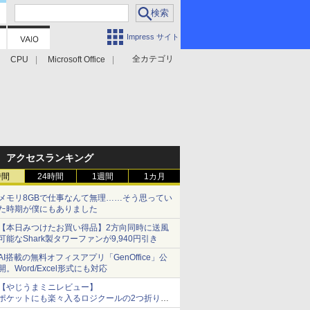
Impress サイト
全カテゴリ
CPU
Microsoft Office
アクセスランキング
時間
24時間
1週間
1カ月
メモリ8GBで仕事なんて無理……そう思ってい
た時期が僕にもありました
【本日みつけたお買い得品】2方向同時に送風
可能なShark製タワーファンが9,940円引き
AI搭載の無料オフィスアプリ「GenOffice」公
開。Word/Excel形式にも対応
【やじうまミニレビュー】
ポケットにも楽々入るロジクールの2つ折りマ
ウス「Mobi Fold」。その気になるギミックと