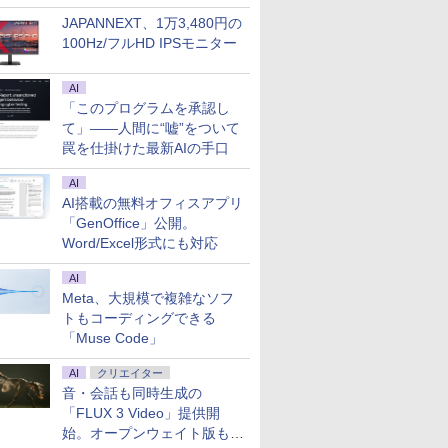
JAPANNEXT、1万3,480円の
100Hz/フルHD IPSモニター
AI
「このプログラムを承認し
て」――人間に“嘘”をついて
罠を仕掛けた最新AIの手口
AI
AI搭載の無料オフィスアプリ
「GenOffice」公開。
Word/Excel形式にも対応
AI
Meta、大規模で複雑なソフ
トもコーディングできる
「Muse Code」
AI
クリエイター
音・会話も同時生成の
「FLUX 3 Video」提供開
始。オープンウェイト版も計