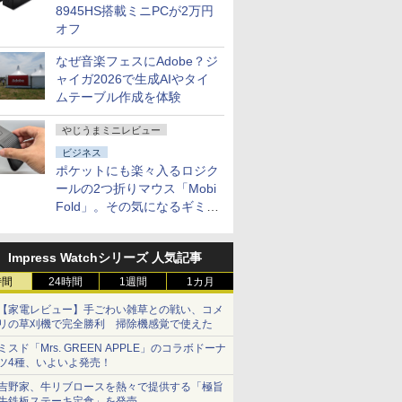
8945HS搭載ミニPCが2万円
オフ
なぜ音楽フェスにAdobe？ジ
ャイガ2026で生成AIやタイ
ムテーブル作成を体験
やじうまミニレビュー
ビジネス
ポケットにも楽々入るロジク
ールの2つ折りマウス「Mobi
Fold」。その気になるギミッ
クとは？
Impress Watchシリーズ 人気記事
時間
24時間
1週間
1カ月
【家電レビュー】手ごわい雑草との戦い、コメ
リの草刈機で完全勝利 掃除機感覚で使えた
ミスド「Mrs. GREEN APPLE」のコラボドーナ
ツ4種、いよいよ発売！
吉野家、牛リブロースを熱々で提供する「極旨
牛鉄板ステーキ定食」を発売