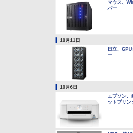
マウス、Win
バー
10月11日
日立、GPU
ー
10月6日
エプソン、
ットプリン