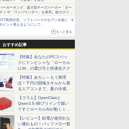
バーガーキング、超大型チーズバーガー「ダー
ティ ザ・ワンパウンダー」を発売。総カロリー
約1656kcal、総重量約527g！
NTT島田社長、ソフトバンクのセブン出資に「d
ポイント使えるようにして」
もっと見る
おすすめ記事
【特集】あなたのPCスペッ
クにドンピシャな「ローカル
LLM」の選び方と快適化テク
【特集】あぢぃ～もう無理
ぽ！千円の闘魂タオルから着
るエアコンまで、夏の冷感グ
ッズ一挙紹介
【コラム】OpenClawと
Qwen3.5-9Bプリインで届い
てすぐローカルAIが動くミニ
PC「SER9 Pro」
【レビュー】給電が途切れな
い優れもの！バッファロー製