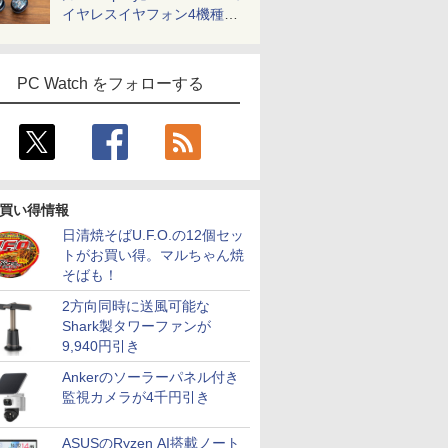
イヤレスイヤフォン4機種を
一気に聴く
PC Watch をフォローする
買い得情報
日清焼そばU.F.O.の12個セッ
トがお買い得。マルちゃん焼
そばも！
2方向同時に送風可能な
Shark製タワーファンが
9,940円引き
Ankerのソーラーパネル付き
監視カメラが4千円引き
ASUSのRyzen AI搭載ノート