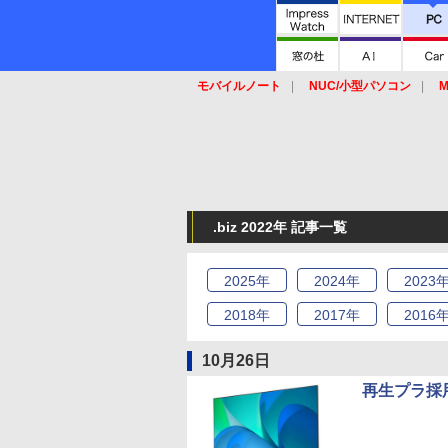
モバイルノート
NUC/小型パソコン
M
SSD
キーボード
マウス
.biz 2022年 記事一覧
2025
年
2024
年
2023
2018
年
2017
年
2016
10月26日
再生プラ採用