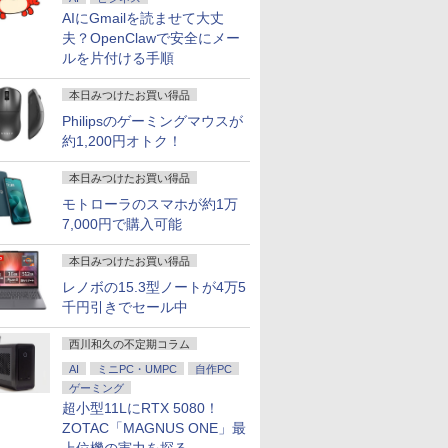
AIにGmailを読ませて大丈
夫？OpenClawで安全にメー
ルを片付ける手順
本日みつけたお買い得品
Philipsのゲーミングマウスが
約1,200円オトク！
本日みつけたお買い得品
モトローラのスマホが約1万
7,000円で購入可能
本日みつけたお買い得品
レノボの15.3型ノートが4万5
千円引きでセール中
西川和久の不定期コラム
AI
ミニPC・UMPC
自作PC
ゲーミング
超小型11LにRTX 5080！
ZOTAC「MAGNUS ONE」最