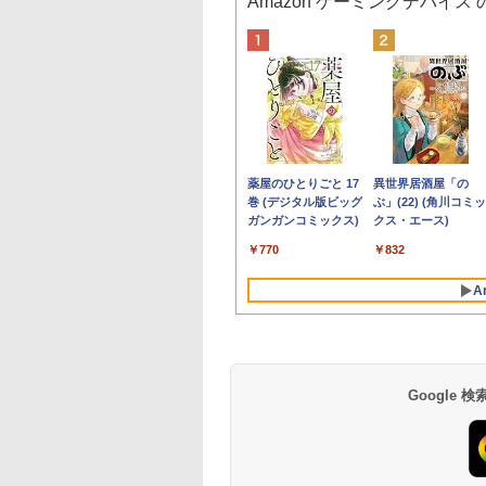
Amazon ゲーミングデバイス
イント5倍&1500
間限定 ポイント
io PX246 Wave ゲ
ーバル・ミニマム
【★最大100%ポイン
【マラソン値引中！国
【1,000円クーポン＋ポ
宇宙兄弟（46） （モー
【楽天1位常連】【新
HP EliteDesk800 G4
DELL デル・テクノロ
角川まんが学習シリー
【マラソンP5倍/10%
Mouse Computer
Yoothi 互換品 11.6
途上の王国 一号線
FFクーポン】【フ
＆クーポン配布】
ングモニター 23.8
Q＆A〈第2版〉 [
ト】【新生活応援・
内組立の 新品】デスク
イント最大31.5%還
ニング KC） [ 小山
品】 2026年最新モデ
SFF オフィス付き
ジーズ Dell Pro 23.8 デ
ズ 世界の歴史 全20
オフクーポン】中古
MPro-S230【第11世
チ ASUS B1100
北上せよ モロッコ
D&WEBカメラ】
 FMV F55-K1 一
 FHD 120Hz IPS
C税理士法人 デジタ
2026】【Office 2019
トップPC デスクトッ
元！】モニター 27イン
宙哉 ]
ル ノートパソコン パ
Corei5-8500 / メモリ
ィスプレイ E2425HM
巻定番セット [ 羽田
ートパソコン HP
Core i5 11400/メモリ
B1100F B1100FKA
涯編 [ 沢木耕太郎 ]
トパソコン 中古
 デスクトップ パ
ホワイト ブルー ピ
済課税対応チーム
H&B】富士通
プ パソコン ビジネス
チ 液晶ディスプレイ
ソコン JIS 日本語キー
16GB / HDD500GB
【法人限定】【NE直】
正 ]
ProBook 450 G7 第1
16GB(DDR4)/SSD25
BR1100 BR1100C
,800
4,800
,800
270
￥23,999
￥49,210
￥16,979
￥1,130
￥33,680
￥28,800
￥12,700
￥24,200
￥33,800
￥34,980
￥13,800
￥2,310
コン 13.3インチ
ン FMVF55K1WA
 ピクシオ 液晶 モ
LIFEBOOK U757/第7世
第14世代 corei7 第12
WQHD(2560×1440)
ボード 第14世代CPU
windows11 Pro 中古
世代 Core i5 メモリ
【中古/送料無料】※
BR1100F BR1100F
Anker Soundcore
BRUCE WAYNE feat.
【Amazon.co.jp限
薬屋のひとりごと 17
Anker Soundcore
BRUCE WAYNE feat
by Amazon 天然水
異世界居酒屋「の
1TB メモリ8GB
11 Office付き
ー ディスプレイ
代 Core i5/メモ
世代 corei3 corei5
144Hz VAパネル ブル
搭載 Windows11 第13
デスクトップパソコン
16GB SSD256GB
縄・離島を除く
B1100FKA-BP1354
P40i オフホワイト
Flo Milli, ATL Jacob
定】 い・ろ・は・す
巻 (デジタル版ビッグ
P31i ブラック
Flo Milli, ATL Jacob
ラベルレス 500ml
ぶ」(22) (角川コミッ
e i5 第10世代
e i5-1235U メモリ
 2台目 HDMI VGA
リ:8GB/16GB/SSD:256GB/512GB/1TB/
Ryzen7 Windows11
ーライト軽減
世代CPU搭載
オプション変更可能（
Bluetooth HDMI カ
B1100FKA-BP0402
[Explicit]
2L PET ラベルレス
ガンガンコミックス)
[Explicit]
×24本 富士山の天然
クス・エース)
osoft Office付き
B SSD512GB 23.8
テンキー/15.6型/Wi-
SSD256GB〜1TB メモ
FreeSync & G-Sync
14.1/15.6インチワイド
32GB / 64GB / M.2
ラ Wi-Fi 15.6インチ
対応 1366x768 HD I
￥7,990
￥5,990
×8本
水 バナジウム含有 
dows11 富士通
チ 再生品Sランク
Fi/DVD/HDMI/VGA/Office/
リ8GB〜32GB 1年保
サポート オフィス＆カ
液晶 フルHD cpu
SSD 512GB~1TB
Windows 11 Pro 送
LED LCD ディスプ
￥250
￥1,112
￥770
￥250
￥1,380
￥832
ミネラルウォーター
book U9310
中古 パソコン/中古PC
証 安い 激安 オフィス
ジュアルゲーミング対
N95/N5095/N3450 メ
Windows10 OS 選択
無料 保証付き
イ タッチスクリーン
ペットボトル 静岡県
ice搭載 中古ノート
ノートパソコ
業務 事務作業 デスク
応 129%sRGB 高色域
モリ 8GB 12GB 16GB
可能）
ッチ機能付き液晶パ
A
産 500ミリリットル
コン 安い ノート
ン/Windows11
ワーク 動画視聴 おし
対応 KTC H27T27S
32GB SSD 128GB
ル 修理交換用液晶タ
(Smart Basic)
 パソコン 軽量 薄型
ゃれ 本体のみ
256GB 512GB 1TB
チパネル ベゼル付き
USB3.0 初期設定済
Google