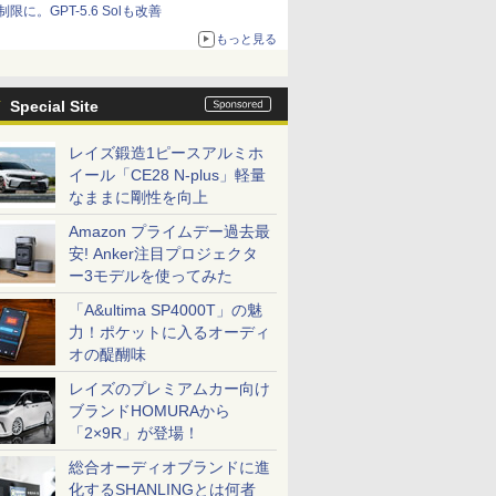
制限に。GPT-5.6 Solも改善
もっと見る
Special Site
レイズ鍛造1ピースアルミホ
イール「CE28 N-plus」軽量
なままに剛性を向上
Amazon プライムデー過去最
安! Anker注目プロジェクタ
ー3モデルを使ってみた
「A&ultima SP4000T」の魅
力！ポケットに入るオーディ
オの醍醐味
レイズのプレミアムカー向け
ブランドHOMURAから
「2×9R」が登場！
総合オーディオブランドに進
化するSHANLINGとは何者