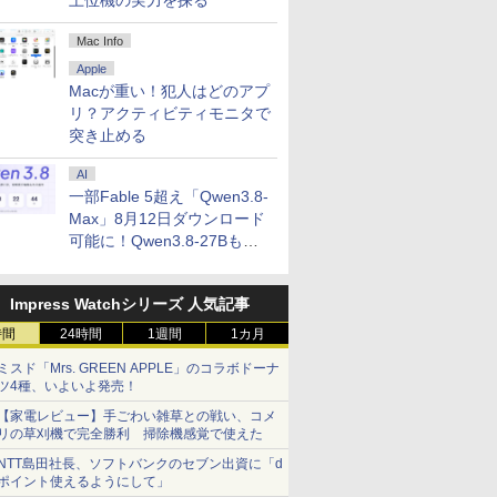
上位機の実力を探る
Mac Info
Apple
Macが重い！犯人はどのアプ
リ？アクティビティモニタで
突き止める
AI
一部Fable 5超え「Qwen3.8-
Max」8月12日ダウンロード
可能に！Qwen3.8-27Bも順
次
Impress Watchシリーズ 人気記事
時間
24時間
1週間
1カ月
ミスド「Mrs. GREEN APPLE」のコラボドーナ
ツ4種、いよいよ発売！
【家電レビュー】手ごわい雑草との戦い、コメ
リの草刈機で完全勝利 掃除機感覚で使えた
NTT島田社長、ソフトバンクのセブン出資に「d
ポイント使えるようにして」