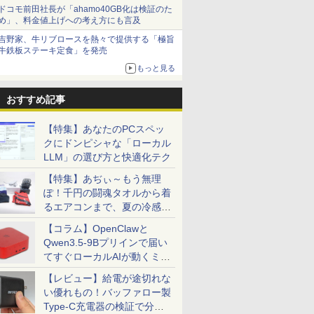
ドコモ前田社長が「ahamo40GB化は検証のた
め」、料金値上げへの考え方にも言及
吉野家、牛リブロースを熱々で提供する「極旨
牛鉄板ステーキ定食」を発売
もっと見る
おすすめ記事
【特集】あなたのPCスペッ
クにドンピシャな「ローカル
LLM」の選び方と快適化テク
【特集】あぢぃ～もう無理
ぽ！千円の闘魂タオルから着
るエアコンまで、夏の冷感グ
ッズ一挙紹介
【コラム】OpenClawと
Qwen3.5-9Bプリインで届い
てすぐローカルAIが動くミニ
PC「SER9 Pro」
【レビュー】給電が途切れな
い優れもの！バッファロー製
Type-C充電器の検証で分か