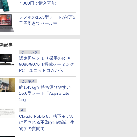
7,000円で購入可能
レノボの15.3型ノートが4万5
千円引きでセール中
新記事
ゲーミング
認定再生メモリ採用のRTX
5080/5070 Ti搭載ゲーミング
PC、ユニットコムから
ビジネス
約1.49kgで持ち運びやすい
15.6型ノート「Aspire Lite
15」
AI
Claude Fable 5、格下モデル
に回される不満が85%減。生
7
7
7
7
8
8
8
8
9
9
9
9
10
10
10
10
物学の質問で