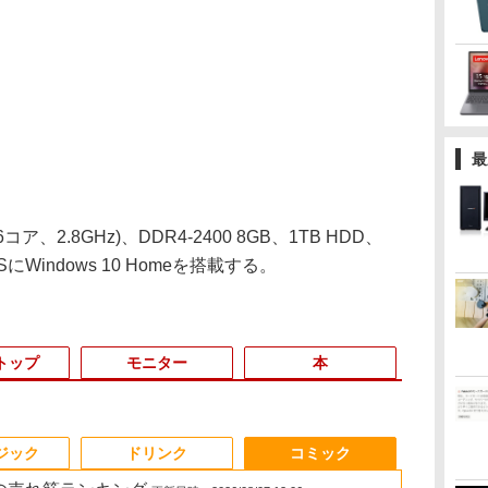
最
コア、2.8GHz)、DDR4-2400 8GB、1TB HDD、
SにWindows 10 Homeを搭載する。
トップ
モニター
本
3
3
3
3
4
4
4
4
5
5
5
5
6
6
6
6
ジック
ドリンク
コミック