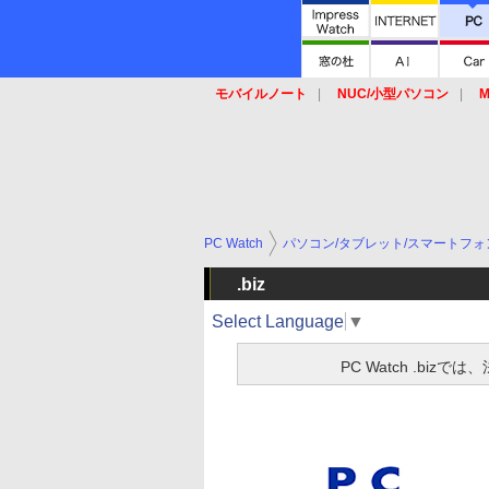
モバイルノート
NUC/小型パソコン
M
SSD
キーボード
マウス
PC Watch
パソコン/タブレット/スマートフォ
.biz
Select Language
▼
PC Watch .b