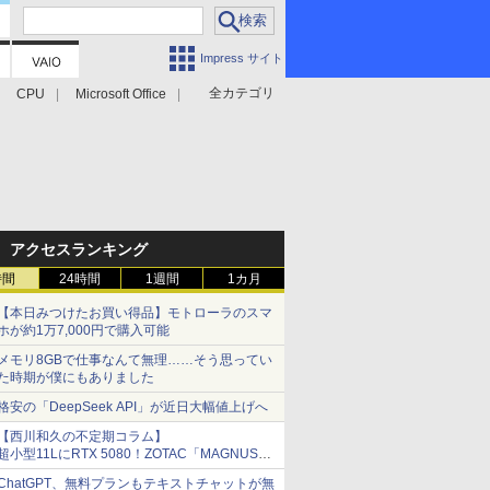
Impress サイト
全カテゴリ
CPU
Microsoft Office
アクセスランキング
時間
24時間
1週間
1カ月
【本日みつけたお買い得品】モトローラのスマ
ホが約1万7,000円で購入可能
メモリ8GBで仕事なんて無理……そう思ってい
た時期が僕にもありました
格安の「DeepSeek API」が近日大幅値上げへ
【西川和久の不定期コラム】
超小型11LにRTX 5080！ZOTAC「MAGNUS
ONE」最上位機の実力を探る
ChatGPT、無料プランもテキストチャットが無