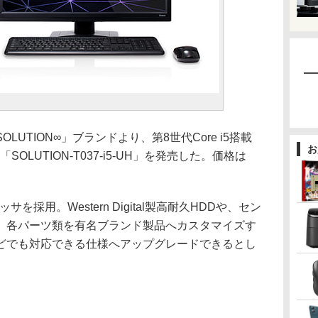
UTION∞」ブランドより、第8世代Core i5搭載
お
OLUTION-T037-i5-UH」を発売した。価格は
サを採用。Western Digital製高耐久HDDや、セン
、各パーツ類を有名ブランド製品へカスタマイズす
どでも対応できる仕様へアップグレードできるとし