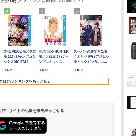
 の売れ筋ランキング
更新日時：2026/08/07 12:06
イン
を
【★最大100%ポイン
モニター 27インチ
魔女と傭兵（9） 【電
【正規永久版Office付
13.3インチ 良品
【ポイント10倍】美品
＼本日限定500円値下
怪異の民俗学【全8
【中古】【極軽極薄】
【中古】富士通
Dell Technologies
リラックマ・日めくり
【新品】Wind
【★最大100
【公式・メー
ゾンビのあふ
ノ
代
天
ト】【Office 2024
144Hz FHD pcモニタ
子書籍】[ 宮木真人 ]
き】NiPoGi ミニpc
Lenovo ThinkPad X13
HP 400 G6 SF 9世代
げ／＼楽天1位！2026
巻】セット [ 小松 和彦
東芝 dynabook G83
ESPRIMO D588 整備済
P2422H プロフェッシ
（2027年1月始まりカ
ノートパソコン 
ト】【超小型
販・送料無料
で俺だけが襲
H&B】【タッチパネル
ー フリッカーレス
Intel N5030 最大3.1Hz
Gen2 Type-20XJ フル
Core i5 9500 メモリ
年最新の超軽量超薄型
]
13.3型
み品 第9世代 Intel
ョナルシリーズ 23.8イ
レンダー）
付き 15.6イ
ニパソコン】De
ー 新品 フルH
5 【電子書籍
￥792
0
6GB/Win11Pro/HDMI/DP/MousePro】
×360°回転】富士通
FullHD ブルーライトカ
mini pc Windows11
HD / Windows11/ 高性
8GB 16GB 32GB 新品
／モバイルモニター
FHD(1920x1080)液晶
Core i3-9100 / Core i5-
ンチワイドモニタ /
液晶 フルHD In
OptiPlex 308
Series 3 Pro 
ひろ ]
￥35,800
￥13,480
￥39,980
￥34,990
￥35,860
￥12,480
￥25,300
￥38,500
￥21,800
￥14,800
￥3,960
￥39,800
￥37,800
￥14,900
￥1,155
沖
KA
LIFEBOOK U9310/第10
ット ノングレア ディス
Pro 12GB+256GB
能 AMD Ryzen 5-
M.2SSD256GB 512GB
15.6インチ フルHD 4K
第11世代Core i5/ 8GB
9500 デスクトップPC
1920×1080 / HDMI、
Pentium GO
10世代 Corei
23.8インチF
.
Anker Soundcore
On My Road
by Amazon 天然水
ONE PIECE モノクロ
【2026年アップグレ
On My Road
by Amazon 炭酸水
HUNTER×HUNTER
Xiaomi シャオミ
BUGS LIFE
コカ・コーラ やかんの
スーパーの裏でヤニ吸
XA
世代 Core i5/メモ
プレイ HDMI 144hz pc
SSD (4TB拡大可能)
5650u/ 16GB/ 爆速
office付き デスクトッ
144Hz タッチパネル バ
/ SSD256GB / Webカ
メモリ8GB
VGA、DisplayPort /
6500Y メモリ
リ:8GB/16GB
ー IPS 23.
Liberty 5 ミッドナイ
(Stadium ver.)
ラベルレス 2L×9本
版 115 (ジャンプコミ
ード版】AOKIMI ワ
(Stadium ver.)
ラベルレス 500ml
モノクロ版 39 (ジャ
REDMI Buds 8 Lite ワ
麦茶 from 爽健美茶 ラ
うふたり 9巻 (デジタル
メ
RA
リ:8GB/M.2
モニター Adaptive-
4K 静音 高速熱放散 小
NVMe式256GB-SSD/
プパソコン 中古パソコ
ッテリー内蔵 無線接続
メラ内蔵 / USB Type-
M.2SSD256GB DVD
ブラック（スタンド一
品SSD256GB 
3.2/DP/HDMI/
VESA 100Hz
￥250
トブラック
ックスDIGITAL)
イヤレスイヤホン
×24本 強炭酸水 ペッ
ンプコミックス
イヤレスイヤホン
ベルレス
版ビッグガンガンコミ
PS
NVMe:128GB/256GB/512GB/1TB/Wi-
Sync ブラック
型超軽量ミニパソコン
カメラ/ 無線Wi-Fi6/
ン PC Windows11 pro
12モデル選択 非光沢
C / HDMI / 無線LAN
Office2021
部:シルバー）中古モニ
HDMI 日本
面出
HDMI Display
￥250
￥1,117
￥250
水
bluetooth イヤホン
トボトル 500ミリリ
DIGITAL)
Bluetooth 5.4 ノイズ
650mlPET×24本
ックス)
料
レ
fi/Bluetooth/13.3
MAXZEN MJM27IC01
豊富なインターフェー
Office付き/ Win11【中
Win11 3画面 PC 800
IPSパネル Type-C
Bluetooth / Win11 Pro
Windows11Pro DVI-D
ター 送料無料 3か月保
ボード【NC1
力/Windows11
VGA PS5 Swi
￥14,990
￥594
￥1,964
￥1,625
￥572
￥2,980
￥2,009
￥810
V12 小型軽量 ブルー
ットル (Smart
キャンセリング ANC
 タ
型/FHD/カメラ/USB-C/
MJM27IC04-F144 マク
ス USB3.2/HDMI 2.0×2
古ノートパソコン 中古
600 G5 G4 モニタ セッ
HDMI 軽量 薄型 リモー
搭載 /Office 2024 H&B
DisplayPort パソコン
証付き0830-1
中古 デスクト
保証 転送不可
トゥースHi-Fi 最大
Basic)
36時間再生
ネ
中古/ノートパソコン/タ
スゼン
高速2.4G/5GWi-Fi
パソコン 中古PC】税
ト オフィス 2024 搭載
トワーク ディスプレイ
/ Aランク
単体
ニデスクトップ
9U5J5UT）
mazonランキングをもっと見る
36時間再生 ぶるーと
ッ
ブレット/Windows11
BT4.2 省電力 小型パソ
込送料無料 あす楽対応
選択可 8世代 10世代
持ち運び ポータブルモ
ゅーす コードレス
コン
当日発送
DELL 1311a
ニター
ENCノイズキャンセ
リング 自動ペアリン
グ Type-C充電 マイ
ク付き 防水 タッチ式
 検索で当サイトの記事を優先表示させる
音量調整 スポーツ/通
勤/通学/WEB会議(ホ
ワイト)