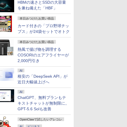
HBMの速さとSSDの大容量
を兼ね備えた「HBF」
本日みつけたお買い得品
カード付きの「プロ野球チッ
ows11
%ポイン
カー直
れた世界
送料無料 2021年モデ
【楽天1位 累計販売100
Autodesk Fusion マス
DELL DTOP115-
【最新Office2024】
＼メーカー5年保証／
【楽天ブックス限定特
【期間限定P15倍+最大
【ポイント5倍&1500
【期間限定 ポイント
Pixio PX246 Wave ゲ
グローバル・ミニマム
【★最大10
【マラソン
【1,000
宇宙兄弟（
プス」が24袋セットでオトク
office
筐体・ミ
】モニタ
われない
ル HP ProBook 450
万台突破】モバイルモ
ターズガイド ベーシッ
002N1 [Dell Pro Micro
NEC Office付き
【最短即日発送】 【新
典】梅山恋和 2nd写真
10%OFFクーポン】
円OFFクーポン】【フ
UP＆クーポン配布】
ーミングモニター 23.8
課税Q＆A〈第2版〉 [
ト】【新生
内組立の 
イント最大3
ニング KC
ンチワイド
ll
D HP
】[ 増田ち
G8 Windows11 64bit
ニター 15.6インチ フル
ク編 改訂第3版 [ 小原
(i5-14500T 8GB
Windows11 15.6型 第8
品】 モニター 24イン
集『COCOIRO（ココ
【3年保証】APPLE ア
ルHD&WEBカメラ】
富士通 FMV F55-K1 一
インチ FHD 120Hz IPS
PwC税理士法人 デジタ
2026】【Off
トップPC
元！】モニ
宙哉 ]
tel
0 Micro/第
324pf
WEBカメラ HDMI テ
HD 4K タッチパネル バ
照記 ]
SSD256GB Win11Pro
世代 Core i7 メモリ
チ ディスプレイ PCモ
イロ）』(ポストカード
ップル IMAC 5K 27-
ノートパソコン 中古
体型 デスクトップ パ
白 ホワイト ブルー ピ
ル経済課税対応チーム
H&B】富士
プ パソコ
チ 液晶デ
本日みつけたお買い得品
￥39,800
￥12,999
￥3,520
￥106,080
￥32,900
￥16,800
￥3,599
￥115,500
￥29,800
￥134,800
￥16,800
￥6,270
￥23,999
￥49,210
￥16,979
￥1,130
LD
5/メモ
HDモニタ
ンキー Core i5
ッテリー内蔵 選べる13
1Y)]
4GB/8GB/16GB
ニター ASUS 液晶ディ
1枚) [ 梅山恋和 ]
INCH SSD512GB メモ
パソコン 13.3インチ
ソコン FMVF55K1WA
ンク ピクシオ 液晶 モ
]
LIFEBOOK
第14世代 co
WQHD(256
熱風で揚げ物を調理する
12GB 新
/32GB/SSD:128GB/256GB/512GB/1TB/USB
8型 角度調整
1135G7 メモリー8GB
モデル 非光沢IPS パネ
SSD128GB/256GB/512GB
スプレイ VA249QGZ
リ32GB Core i5 Mac
SSD1TB メモリ8GB
Win11 Office付き
ニター ディスプレイ
代 Core i5
世代 corei3
144Hz V
COSORIのエアフライヤーが
USB3.0
Wi-fi/2画
 液晶
高速SSD256GB 無線
ル Type-C対応 HDMI
大特価!! ノートPC 中古
VA249QGSZ 23.8型
OS X 中古 アウトレッ
Core i5 第10世代
Core i5-1235U メモリ
サブ 2台目 HDMI VGA
リ:8GB/16G
Ryzen7 W
ーライト軽
語配列キー
Port
LAN A4サイズ 15イン
モニター 持ち運び ディ
2,000円引き
ノートパソコン 人気モ
1920×1080 IPSパネル 5
ト 返品 送料無料 中古
Microsoft Office付き
16GB SSD512GB 23.8
テンキー/15.
SSD256G
FreeSync 
5】
/Office/
tch 3年
チ フルHD液晶 中古ノ
スプレイ サブディスプ
デル最入荷商品 ノート
年保証付き 応答速度
デスクトップパソコン
Windows11 富士通
インチ 再生品Sランク
Fi/DVD/HDM
リ8GB〜3
サポート 
ップPC ミ
 (型番：
ートパソコン 中古 パ
レイ デュアルモニター
パソコン 中古 本体整備
1ms フレームレス
中古パソコン デスクト
Lifebook U9310
中古 パソコ
証 安い 激
ジュアルゲ
AI
 ミニPC
ソコン【30日保証】
ミニPC対応 EVICIV
済み 初期設定済み
120Hz 仕事 ビジネス
ップパソコン デスクト
office搭載 中古ノート
ノートパソ
業務 事務
応 129%s
格安の「DeepSeek API」が
1804893
在宅 スピーカー付き 楽
ップ PC 大画面 液晶一
パソコン 安い ノート
ン/Window
ワーク 動
対応 KTC 
近日大幅値上げへ
天ランキング6冠
体型 一体型 液晶
PC パソコン 軽量 薄型
ゃれ 本体
AI
ChatGPT、無料プランもテ
キストチャットが無制限に。
GPT-5.6 Solも改善
OpenClawで試したいアレコレ
AI
ビジネス