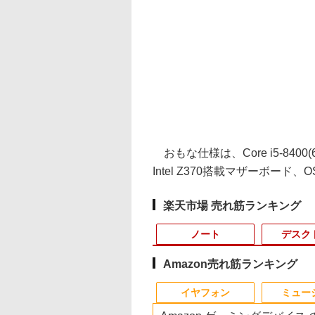
おもな仕様は、Core i5-8400(6
Intel Z370搭載マザーボード、O
楽天市場 売れ筋ランキング
ノート
デスク
Amazon売れ筋ランキング
10
10
10
10
1
1
1
1
2
2
2
2
イヤフォン
ミュー