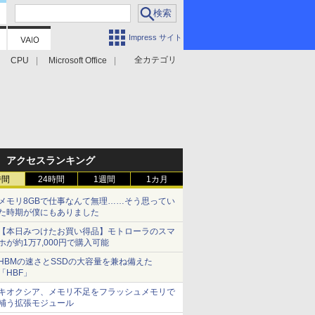
Impress サイト
全カテゴリ
CPU
Microsoft Office
アクセスランキング
時間
24時間
1週間
1カ月
メモリ8GBで仕事なんて無理……そう思ってい
た時期が僕にもありました
【本日みつけたお買い得品】モトローラのスマ
ホが約1万7,000円で購入可能
HBMの速さとSSDの大容量を兼ね備えた
「HBF」
キオクシア、メモリ不足をフラッシュメモリで
補う拡張モジュール