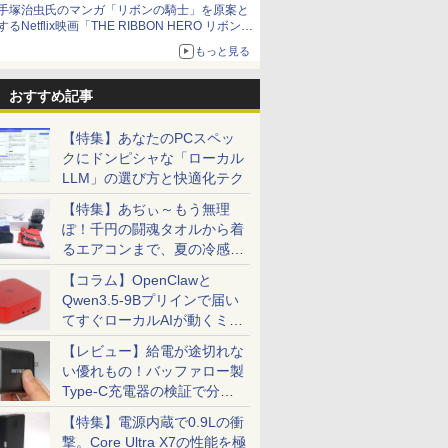
手塚治虫氏のマンガ「リボンの騎士」を原案と
するNetflix映画「THE RIBBON HERO リボンヒ
ーロー」本日配信開始
もっと見る
おすすめ記事
【特集】あなたのPCスペッ
クにドンピシャな「ローカル
LLM」の選び方と快適化テク
【特集】あぢぃ～もう無理
ぽ！千円の闘魂タオルから着
るエアコンまで、夏の冷感グ
ッズ一挙紹介
【コラム】OpenClawと
Qwen3.5-9Bプリインで届い
てすぐローカルAIが動くミニ
PC「SER9 Pro」
【レビュー】給電が途切れな
い優れもの！バッファロー製
Type-C充電器の検証で分か
ったこと
【特集】電源内蔵で0.9Lの衝
撃。Core Ultra X7の性能を極