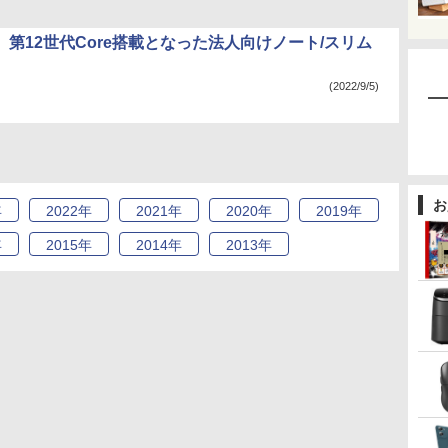
ok、第12世代Core搭載となった法人向けノート/スリム
(2022/9/5)
お
年
2022
年
2021
年
2020
年
2019
年
年
2015
年
2014
年
2013
年