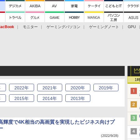
acBook
モニター
ゲーミングパソコン
ゲーミングノート
GPU
1
年
2022
年
2021
年
2020
年
2019
年
年
2015
年
2014
年
2013
年
高輝度で4K相当の高画質を実現したビジネス向けプ
ー
(2022/9/28)