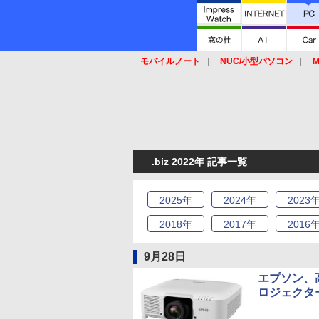
モバイルノート
NUC/小型パソコン
M
SSD
キーボード
マウス
.biz 2022年 記事一覧
2025
年
2024
年
2023
2018
年
2017
年
2016
9月28日
エプソン、
ロジェクタ