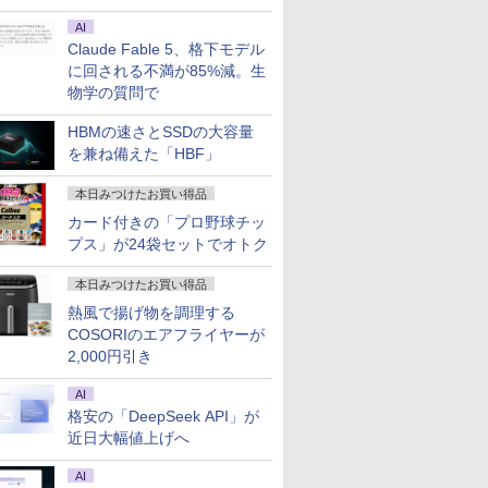
AI
Claude Fable 5、格下モデル
に回される不満が85%減。生
物学の質問で
HBMの速さとSSDの大容量
を兼ね備えた「HBF」
本日みつけたお買い得品
カード付きの「プロ野球チッ
プス」が24袋セットでオトク
本日みつけたお買い得品
熱風で揚げ物を調理する
COSORIのエアフライヤーが
2,000円引き
AI
格安の「DeepSeek API」が
近日大幅値上げへ
AI