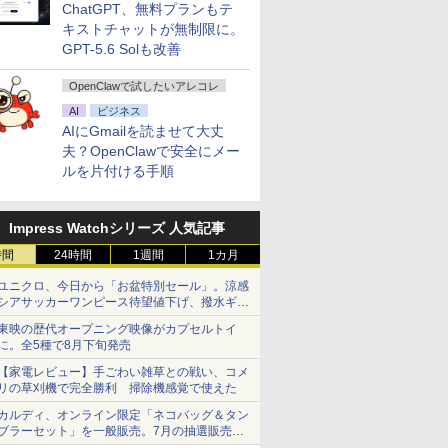
ChatGPT、無料プランもテ
キストチャットが無制限に。
GPT-5.6 Solも改善
OpenClawで試したいアレコレ
AI
ビジネス
AIにGmailを読ませて大丈
夫？OpenClawで安全にメー
ルを片付ける手順
Impress Watchシリーズ 人気記事
時間
24時間
1週間
1カ月
ユニクロ、今日から「お盆特別セール」。涼感
シアサッカーワンピース待望値下げ、撥水ギア
ショーツは1990円に
東映の歴代オープニング映像がカプセルトイ
に。全5種で8月下旬発売
【家電レビュー】手ごわい雑草との戦い、コメ
リの草刈機で完全勝利 掃除機感覚で使えた
カルディ、オンライン限定「ネコバッグ＆タン
ブラーセット」を一般販売。7月の抽選販売の
当選無効分