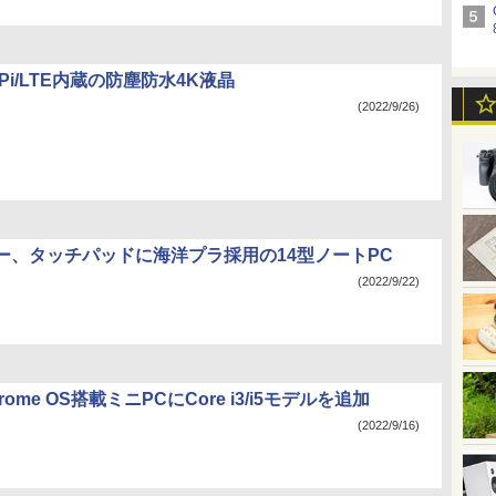
ry Pi/LTE内蔵の防塵防水4K液晶
(2022/9/26)
ー、タッチパッドに海洋プラ採用の14型ノートPC
(2022/9/22)
rome OS搭載ミニPCにCore i3/i5モデルを追加
(2022/9/16)