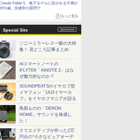
Claude Fable 5、格下モデルに回される不満が
85%減。生物学の質問で
もっと見る
Special Site
ソニーミラーレス一眼の大特
集！ 見どころ記事まとめ
AIスマートノートの
iFLYTEK「AINOTE 2」はな
ぜ魅力的なのか？
SOUNDPEATSのイヤカフ型
イヤフォン「UU2イヤーカ
フ」をイヤカフマニアが語る
鳥肌ものの「DENON
HOME」サウンドを体感し
た！
クリエイティブが作った2万
円台の“小さなピュアオーデ