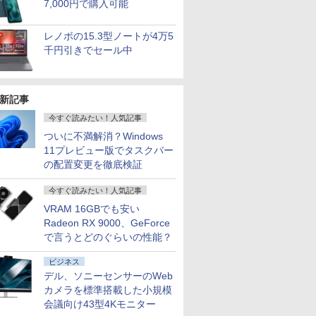
7,000円で購入可能
レノボの15.3型ノートが4万5
千円引きでセール中
新記事
今すぐ読みたい！人気記事
ついに不満解消？Windows
11プレビュー版でタスクバー
の配置変更を徹底検証
今すぐ読みたい！人気記事
VRAM 16GBでも安い
Radeon RX 9000、GeForce
で言うとどのぐらいの性能？
ビジネス
デル、ソニーセンサーのWeb
カメラを標準搭載した小規模
会議向け43型4Kモニター