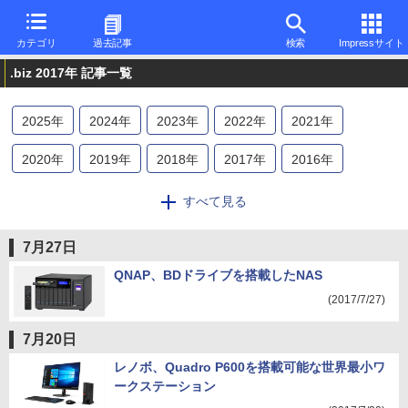
カテゴリ
過去記事
検索
Impressサイト
.biz 2017年 記事一覧
2025
年
2024
年
2023
年
2022
年
2021
年
2020
年
2019
年
2018
年
2017
年
2016
年
2015
年
2014
年
2013
年
すべて見る
7月27日
QNAP、BDドライブを搭載したNAS
(2017/7/27)
7月20日
レノボ、Quadro P600を搭載可能な世界最小ワ
ークステーション