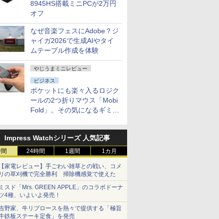
8945HS搭載ミニPCが2万円
オフ
なぜ音楽フェスにAdobe？ジ
ャイガ2026で生成AIやタイ
ムテーブル作成を体験
やじうまミニレビュー
ビジネス
ポケットにも楽々入るロジク
ールの2つ折りマウス「Mobi
Fold」。その気になるギミッ
クとは？
Impress Watchシリーズ 人気記事
時間
24時間
1週間
1カ月
【家電レビュー】手ごわい雑草との戦い、コメ
リの草刈機で完全勝利 掃除機感覚で使えた
ミスド「Mrs. GREEN APPLE」のコラボドーナ
ツ4種、いよいよ発売！
吉野家、牛リブロースを熱々で提供する「極旨
牛鉄板ステーキ定食」を発売