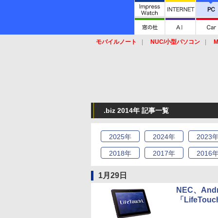
モバイルノート
NUC/小型パソコン
M
SSD
キーボード
マウス
.biz 2014年 記事一覧
2025
年
2024
年
2023
2018
年
2017
年
2016
1月29日
NEC、An
「LifeTouc