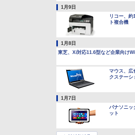
1月9日
リコー、約
ト複合機
1月8日
東芝、Xi対応11.6型など企業向けW
マウス、広色
クステーシ
1月7日
パナソニック
ット