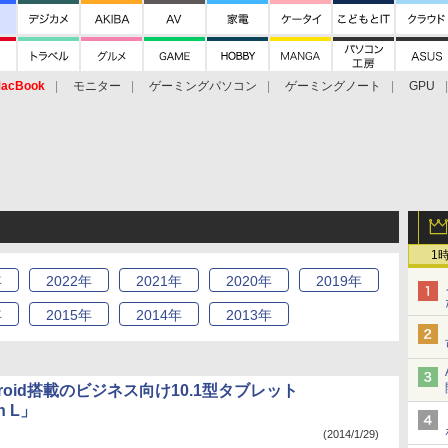
acBook
モニター
ゲーミングパソコン
ゲーミングノート
GPU
1
年
2022
年
2021
年
2020
年
2019
年
年
2015
年
2014
年
2013
年
droid搭載のビジネス向け10.1型タブレット
h L」
(2014/1/29)