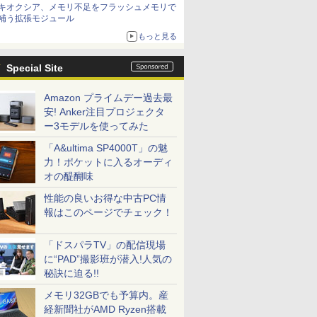
キオクシア、メモリ不足をフラッシュメモリで
は？
補う拡張モジュール
もっと見る
Special Site
Amazon プライムデー過去最
安! Anker注目プロジェクタ
ー3モデルを使ってみた
「A&ultima SP4000T」の魅
力！ポケットに入るオーディ
オの醍醐味
性能の良いお得な中古PC情
報はこのページでチェック！
「ドスパラTV」の配信現場
に“PAD”撮影班が潜入!人気の
秘訣に迫る!!
メモリ32GBでも予算内。産
経新聞社がAMD Ryzen搭載