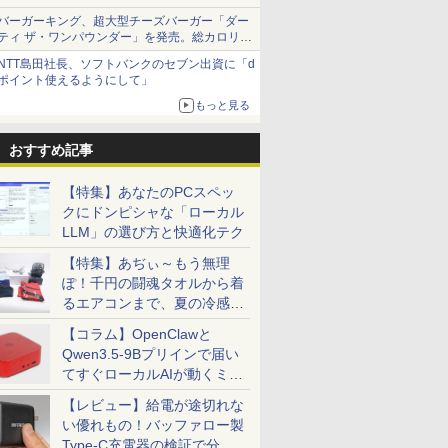
バーガーキング、超大型チーズバーガー「ダー
ティ ザ・ワンパウンダー」を発売。総カロリー
約1656kcal、総重量約527g！
NTT島田社長、ソフトバンクのセブン出資に「d
ポイント使えるようにして」
もっと見る
おすすめ記事
【特集】あなたのPCスペッ
クにドンピシャな「ローカル
LLM」の選び方と快適化テク
【特集】あぢぃ～もう無理
ぽ！千円の闘魂タオルから着
るエアコンまで、夏の冷感グ
ッズ一挙紹介
【コラム】OpenClawと
Qwen3.5-9Bプリインで届い
てすぐローカルAIが動くミニ
PC「SER9 Pro」
【レビュー】給電が途切れな
い優れもの！バッファロー製
Type-C充電器の検証で分か