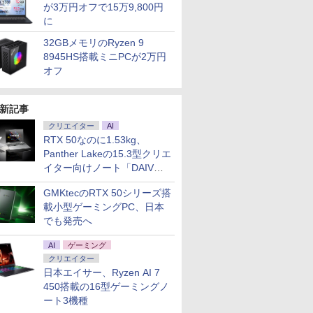
が3万円オフで15万9,800円
に
32GBメモリのRyzen 9
8945HS搭載ミニPCが2万円
オフ
新記事
クリエイター
AI
RTX 50なのに1.53kg、
Panther Lakeの15.3型クリエ
イター向けノート「DAIV
Z5」
GMKtecのRTX 50シリーズ搭
載小型ゲーミングPC、日本
でも発売へ
AI
ゲーミング
クリエイター
日本エイサー、Ryzen AI 7
450搭載の16型ゲーミングノ
ート3機種