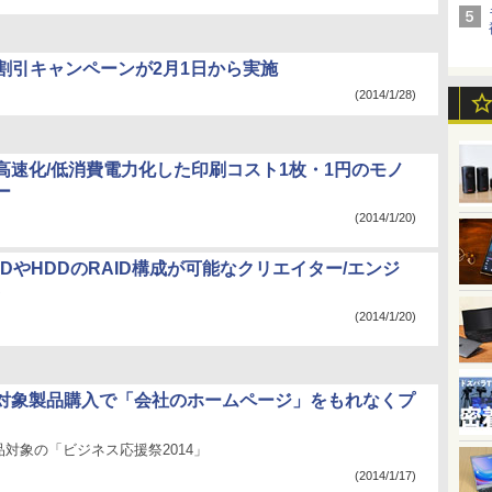
oの2割引キャンペーンが2月1日から実施
(2014/1/28)
高速化/低消費電力化した印刷コスト1枚・1円のモノ
ー
(2014/1/20)
DやHDDのRAID構成が可能なクリエイター/エンジ
C
(2014/1/20)
対象製品購入で「会社のホームページ」をもれなくプ
対象の「ビジネス応援祭2014」
(2014/1/17)