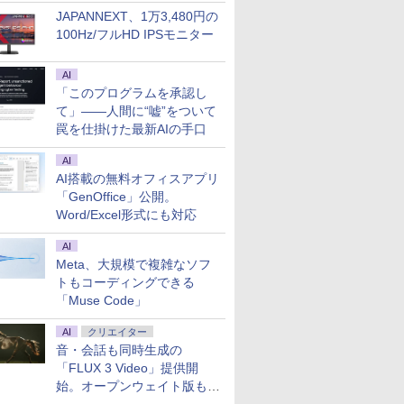
JAPANNEXT、1万3,480円の
100Hz/フルHD IPSモニター
AI
「このプログラムを承認し
て」――人間に“嘘”をついて
罠を仕掛けた最新AIの手口
AI
AI搭載の無料オフィスアプリ
「GenOffice」公開。
Word/Excel形式にも対応
AI
Meta、大規模で複雑なソフ
トもコーディングできる
「Muse Code」
AI
クリエイター
音・会話も同時生成の
「FLUX 3 Video」提供開
始。オープンウェイト版も計