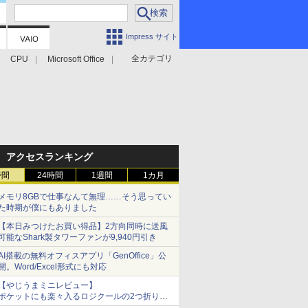
Impress サイト
全カテゴリ
CPU
Microsoft Office
アクセスランキング
時間
24時間
1週間
1カ月
メモリ8GBで仕事なんて無理……そう思ってい
た時期が僕にもありました
【本日みつけたお買い得品】2方向同時に送風
可能なShark製タワーファンが9,940円引き
AI搭載の無料オフィスアプリ「GenOffice」公
開。Word/Excel形式にも対応
【やじうまミニレビュー】
ポケットにも楽々入るロジクールの2つ折りマ
ウス「Mobi Fold」。その気になるギミックと