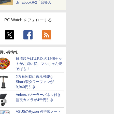
dynabookを2千台導入
PC Watch をフォローする
買い得情報
日清焼そばU.F.O.の12個セッ
トがお買い得。マルちゃん焼
そばも！
2方向同時に送風可能な
Shark製タワーファンが
9,940円引き
Ankerのソーラーパネル付き
監視カメラが4千円引き
ASUSのRyzen AI搭載ノート