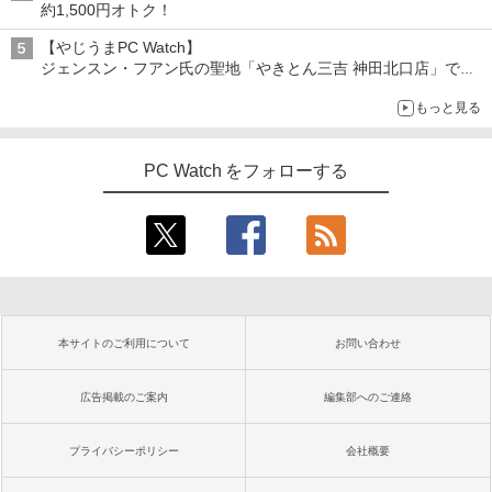
約1,500円オトク！
【やじうまPC Watch】
ジェンスン・フアン氏の聖地「やきとん三吉 神田北口店」で
「ご来店記念コース」を娘と堪能
もっと見る
～コース名を変更したのはNVIDIAに怒られたからではない
PC Watch をフォローする
本サイトのご利用について
お問い合わせ
広告掲載のご案内
編集部へのご連絡
プライバシーポリシー
会社概要