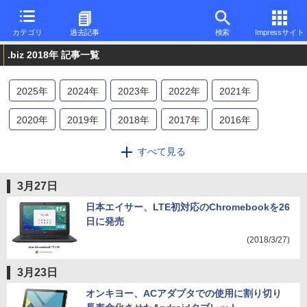
カテゴリ
過去記事
検索
Impressサイト
.biz 2018年 記事一覧
2025
年
2024
年
2023
年
2022
年
2021
年
2020
年
2019
年
2018
年
2017
年
2016
年
2015
年
2014
年
2013
年
すべて見る
3月27日
日本エイサー、LTE初対応のChromebookを26
日に発売
(2018/3/27)
3月23日
オンキヨー、ACアダプタでの使用に割り切り