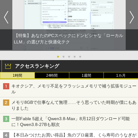
【特集】あなたのPCスペックにドンピシャな「ローカル
LLM」の選び方と快適化テク
●
●
●
●
●
アクセスランキング
1時間
24時間
1週間
1カ月
キオクシア、メモリ不足をフラッシュメモリで補う拡張モジュー
ル
メモリ8GBで仕事なんて無理……そう思っていた時期が僕にもあ
りました
一部Fable 5超え「Qwen3.8-Max」8月12日ダウンロード可能
に！Qwen3.8-27Bも順次
【本日みつけたお買い得品】魚のプロ厳選、くら寿司のうなぎが