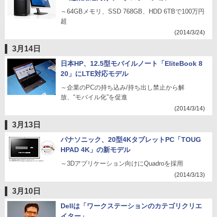
～64GBメモリ、SSD 768GB、HDD 6TBで100万円
超
(2014/3/24)
3月14日
日本HP、12.5型モバイルノート「EliteBook 8
20」にLTE対応モデル
～企業のPCの持ち込み/持ち出し禁止から解
放、“モバイル化”を促進
(2014/3/14)
3月13日
パナソニック、20型4KタブレットPC「TOUG
HPAD 4K」の新モデル
～3Dアプリケーション向けにQuadroを採用
(2014/3/13)
3月10日
Dellは「ワークステーションのカテゴリクリエ
イター」