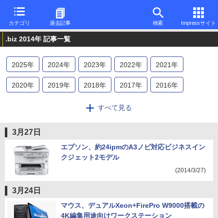
カテゴリ
過去記事
検索
Impressサイト
.biz 2014年 記事一覧
2025
年
2024
年
2023
年
2022
年
2021
年
2020
年
2019
年
2018
年
2017
年
2016
年
2015
年
2014
年
2013
年
すべて見る
3月27日
エプソン、約24ipmのA3ノビ対応ビジネスイン
クジェット2モデル
(2014/3/27)
3月24日
マウス、デュアルXeon+FirePro W9000搭載の
4K編集用途向けワークステーション