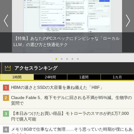
【特集】あなたのPCスペックにドンピシャな「ローカル
LLM」の選び方と快適化テク
●
●
●
●
●
アクセスランキング
1時間
24時間
1週間
1カ月
HBMの速さとSSDの大容量を兼ね備えた「HBF」
Claude Fable 5、格下モデルに回される不満が85%減。生物学の
質問で
【本日みつけたお買い得品】モトローラのスマホが約1万7,000
円で購入可能
メモリ8GBで仕事なんて無理……そう思っていた時期が僕にもあ