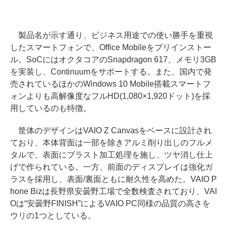
製品名が示す通り、ビジネス用途での使い勝手を重視
したスマートフォンで、Office Mobileをプリインストー
ル。SoCにはオクタコアのSnapdragon 617、メモリ3GB
を実装し、Continuumをサポートする。また、国内で発
売されているほかのWindows 10 Mobile搭載スマートフ
ォンよりも高解像度なフルHD(1,080×1,920ドット)を採
用しているのも特徴。
筐体のデザインはVAIO Z Canvasをベースに設計され
ており、本体背面は一部を除きアルミ削り出しのフルメ
タルで、表面にブラスト加工処理を施し、ツヤ消し仕上
げで作られている。一方、前面のディスプレイは強化ガ
ラスを採用し、表面/裏面ともに耐久性を高めた。VAIO P
hone Bizは長野県安曇野工場で全数検査されており、VAI
Oは“安曇野FINISH”によるVAIO PC同様の品質の高さを
ウリの1つとしている。