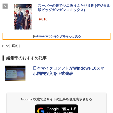
x1200 WUXGA IPS LED LCD 液晶ディ
￥29,800
スプレイ 修理交換用液晶パネル
BUGS LIFE
スーパーの裏でヤニ吸うふたり 9巻 (デジタル
[新品]新装版 動物のお医者さん (1-12巻
5
￥1,964
版ビッグガンガンコミックス)
全巻) 全巻セット
コカ・コーラ やかんの麦茶 from 爽健美茶 ラ
￥10,200
ベルレス 650mlPET×24本
￥250
￥810
￥9,240
【中古】【極軽極薄】東芝 dynabook G
Xiaomi シャオミ REDMI Buds 8 Lite ワイヤ
4
￥2,009
83 13.3型FHD(1920x1080)液晶 第11世
レスイヤホン Bluetooth 5.4 ノイズキャンセ
代Core i5/ 16GB / SSD256GB / Webカ
リング ANC 36時間再生
Pixio PX279 Wave ゲーミングモニター
5
メラ内蔵 / USB Type-C / HDMI / 無線LA
Amazonランキングをもっと見る
240Hz Fast IPS 27インチ 白 パステル ブ
N Bluetooth / Win11 Pro搭載 /Office 20
￥3,480
ルー ピンク FHD かわいい 水色 ゲーム部
24 H&B / Aランク
（中村 真司）
屋 pcモニター ディスプレイ ピクシオ
￥37,400
￥15,800
編集部のおすすめ記事
日本マイクロソフトがWindows 10スマ
VETESA正規店 新品 ノートパソコン セ
5
ホ国内投入を正式発表
ール office付き windows11 マウスセッ
ト PC 15.6型 第12世代 Celeron N95 メ
モリ16GB SSD512GB/1TB 安い 格安 ラ
ップトップ
￥49,800
Google 検索で当サイトの記事を優先表示させる