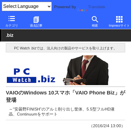
Powered by
Translate
PC Watch
パソコン/タブレット/スマートフォン
スマートフォン
カテゴリ
過去記事
検索
Impressサイト
.biz
PC Watch .bizでは、法人向けの製品やサービスを取り上げます。
VAIOのWindows 10スマホ「VAIO Phone Biz」が
登場
～“安曇野FINISH”のアルミ削り出し筐体、5.5型フルHD液
晶、Continuumをサポート
（2016/2/4 13:00）