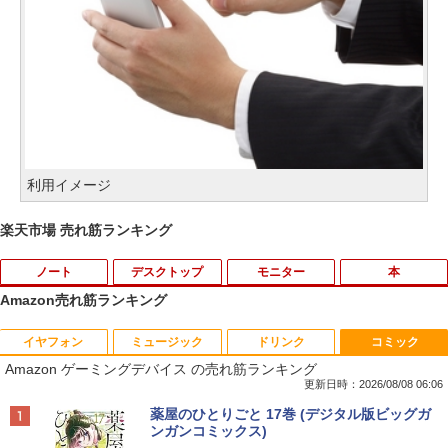
利用イメージ
楽天市場 売れ筋ランキング
ノート
デスクトップ
モニター
本
Amazon売れ筋ランキング
イヤフォン
ミュージック
ドリンク
コミック
【期間限定破格金額！】新生活 新古品 W
中古24インチ液晶モニター PHILIPS 241
[新品]マッシュル-MASHLE- (1-18巻 全
1
1
1
Amazon ゲーミングデバイス の売れ筋ランキング
in11搭載 パソコンノートパソコンoffice
B4L【中古】
巻) 全巻セット
付き 初心者向けノートPC 初期設定済 1
更新日時：2026/08/08 06:06
5.6型 インテル高速CPU ランダムで発送
￥6,600
￥8,954
Anker Soundcore P40i オフホワイト
BRUCE WAYNE feat. Flo Milli, ATL Jacob
【Amazon.co.jp限定】 い・ろ・は・す 2L P
薬屋のひとりごと 17巻 (デジタル版ビッグガ
メモリ4GB～ 高速SSD1TB 最大 フルHD
[Explicit]
ET ラベルレス ×8本
ンガンコミックス)
Webカメラ zoom 軽量薄型 無線 型番更