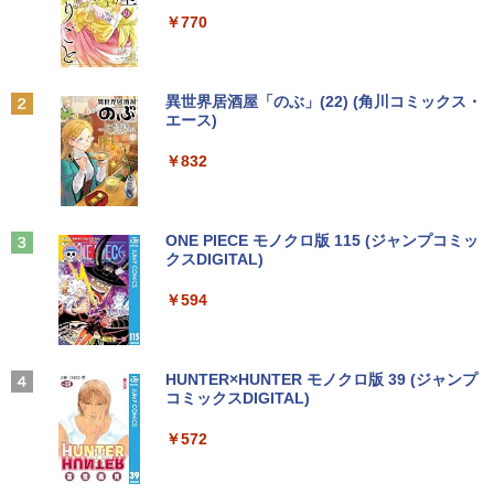
￥7,990
新で在庫処分
￥250
￥1,112
￥770
フィリップス（ディスプレイ） 221S9A/
2
￥9,980
【楽天ブックス限定特典】今日もアゲて
11 [21.5型液晶ディスプレイ/1920×1080/
2
こ！ギャルせなちゃん(ギャルせなちゃん
HDMI、D-Sub/スピーカー：あり/5年間
ステッカー) [ ウク ]
フル保証]
Anker Soundcore P31i ブラック
BRUCE WAYNE feat. Flo Milli, ATL Jacob
by Amazon 天然水 ラベルレス 500ml ×24本
異世界居酒屋「のぶ」(22) (角川コミックス・
[Explicit]
富士山の天然水 バナジウム含有 水 ミネラル
エース)
MS限定クーポンあり! 【Win11正式対
￥1,595
￥9,980
2
ウォーター ペットボトル 静岡県産 500ミリリ
￥5,990
応】Webカメラ&テンキー付き ノートパ
ットル (Smart Basic)
￥250
￥832
ソコン 中古 パソコン メモリ 8GB 最大3
2GB 新品 SSD 256GB 高性能 第8世代 C
￥1,380
ore i5搭載 DVD 中古ノートパソコン Win
パンク・ガーデニング宣言 エコロジカル
【楽天1位！保護レザーケース付き】【タ
3
3
dows11 Pro 店長オススメ おまかせ 15.6
で型破りな庭園論 [ エリック・ルノワー
ッチ選択】 モバイルモニター 15.6インチ
型 無線LAN office付き 2026 福袋 ギフト
Anker Soundcore Liberty 5 ミッドナイトブ
On My Road (Stadium ver.)
ONE PIECE モノクロ版 115 (ジャンプコミッ
ル ]
ノングレア 非光沢 1080PフルHD コスパ
ラック
クスDIGITAL)
by Amazon 天然水ラベルレス 2L×9本
高画質 デュアルモニター サブモニター
￥29,800
￥250
ポータブルモニター ゲーミングモニター
￥2,640
￥14,990
￥594
￥1,117
リモートワーク IPS Tpye-C/mini HDMI
pc ミニPC iPhone対応
【新品】【楽天1位！】ノートパソコン
￥9,999
3
ゲーム オブ ファミリア-家族戦記- 1
4
新品第13世代CPU搭載ノートPC Office
【2026年アップグレード版】AOKIMI ワイヤ
On My Road (Stadium ver.)
HUNTER×HUNTER モノクロ版 39 (ジャンプ
7 【電子書籍】[ 山口 ミコト ]
付きノートパソコン 初心者向け Window
レスイヤホン bluetooth イヤホン V12 小型
コミックスDIGITAL)
by Amazon 炭酸水 ラベルレス 500ml ×24本
s11 初期設定済 Webカメラ zoom 日本語
軽量 ブルートゥースHi-Fi 最大36時間再生 ぶ
強炭酸水 ペットボトル 500ミリリットル (Sm
￥250
￥924
キーボード 14.1型 Intel Celeron メモリ
るーとゅーす コードレス ENCノイズキャン
art Basic)
￥572
Yoothi 互換品 液晶 13.3インチ HP Pavili
4
8GB SSD1TB(最大) 大容量バッテリービ
セリング 自動ペアリング Type-C充電 マイク
on Aero 13-bg 13z-bg 13-bg0000 13z-
ジネス 大学生 プレゼント 学生向け
付き 防水 タッチ式音量調整 スポーツ/通勤/通
￥1,625
bg000 13-bg0xxx 13z-bg0xx 対応 1920
学/WEB会議(ホワイト)