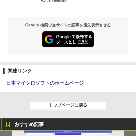
Watch Headline
￥1,380
BRUCE WAYNE feat. Flo Milli, ATL Jacob
異世界居酒屋「のぶ」(22) (角川コミックス・
[Explicit]
エース)
【Amazon.co.jp限定】 い・ろ・は・す 2L P
Google 検索で当サイトの記事を優先表示させる
ET ラベルレス ×8本
￥250
￥832
￥1,112
見知らぬ糸
ONE PIECE モノクロ版 115 (ジャンプコミッ
クスDIGITAL)
by Amazon 天然水ラベルレス 2L×9本
￥250
￥594
関連リンク
￥1,117
日本マイクロソフトのホームページ
On My Road (Stadium ver.)
HUNTER×HUNTER モノクロ版 39 (ジャンプ
コミックスDIGITAL)
by Amazon 炭酸水 ラベルレス 500ml ×24本
強炭酸水 ペットボトル 500ミリリットル (Sm
￥250
トップページに戻る
art Basic)
￥572
￥1,625
おすすめ記事
On My Road (Stadium ver.)
スーパーの裏でヤニ吸うふたり 9巻 (デジタル