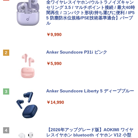
全ワイヤレスイヤホン/ウルトラノイズキャン
（最大128GB）/Windows 11 Pro／Dolb
￥5,500
セリング 3.5 / マルチポイント接続 / 最大40時
y Audio）【整備済み中古品】
間再生 / コンパクト形状/持ち運びに便利 / IP5
5 防塵防水位規格/PSE技術基準適合】パープ
￥13,800
ル
11～12世紀のフランドル伯の尚書部 [ 青
2
山由美子 ]
￥9,990
【マラソンP5倍/10%オフクーポン】中古
￥5,500
2
ノートパソコン Dell Latitude 7200 2in
Anker Soundcore P31i ピンク
1 第8世代 Core i5 メモリ8GB SSD128G
B 12.3インチタッチパネルフルHD Wind
￥5,990
ows11 Pro カメラ Bluetooth Wi-Fi 送料
無料 保証付き
【送料無料】これってむし歯になります
3
か？に根拠をもって答える本 代用甘味
￥16,900
料を迷わず説明するために／久保庭雅恵
／監修 中村恵理子／著
Anker Soundcore Liberty 5 ディープブルー
￥5,940
￥14,990
中古 マイクロソフト Surface Pro 7 Cor
3
e i5 1035G4 第10世代 メモリ8GB SSD1
28GB 12インチ Windows11 Home 無線
LAN Wi-Fi WEBカメラ Type-C 1866 1年
スリランカ料理 ライス＆カリー、朝ごは
4
保証 レビュー特典:セキュリティソフト
ん、軽食、スイーツからランプライスま
Bランク ノートパソコン 中古ノートパソ
【2026年アップグレード版】AOKIMI ワイヤ
で、スリランカの食を深く知るための12
コン 中古PC
レスイヤホン bluetooth イヤホン V12 小型
5品 [ 濱田 祐介 ]