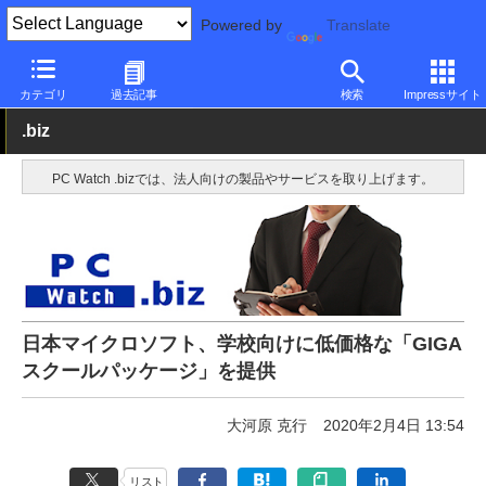
Powered by
Translate
PC Watch
市場
教育
カテゴリ
過去記事
検索
Impressサイト
.biz
PC Watch .bizでは、法人向けの製品やサービスを取り上げます。
日本マイクロソフト、学校向けに低価格な「GIGA
スクールパッケージ」を提供
大河原 克行
2020年2月4日 13:54
リスト