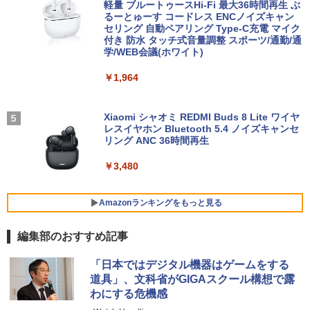
軽量 ブルートゥースHi-Fi 最大36時間再生 ぶ
るーとゅーす コードレス ENCノイズキャン
￥26,800
￥5,940
セリング 自動ペアリング Type-C充電 マイク
付き 防水 タッチ式音量調整 スポーツ/通勤/通
学/WEB会議(ホワイト)
【新品】【楽天1位！】ノートパソコン
4
【中古】 三舟及び南洲の書 / 寺山葛常 /
5
￥1,964
新品第13世代CPU搭載ノートPC Office
巌南堂書店 [単行本]【宅配便出荷】
付きノートパソコン 初心者向け Window
s11 初期設定済 Webカメラ zoom 日本語
￥6,570
キーボード 14.1型 Intel Celeron メモリ
Xiaomi シャオミ REDMI Buds 8 Lite ワイヤ
8GB SSD1TB(最大) 大容量バッテリービ
レスイヤホン Bluetooth 5.4 ノイズキャンセ
ジネス 大学生 プレゼント 学生向け
リング ANC 36時間再生
￥29,800
￥3,480
Amazonランキングをもっと見る
【最新Office2024】ノートパソコン 中古
5
Core i5 第10世代 Office付き NEC 15.6
編集部のおすすめ記事
インチ メモリ16GB 新品SSD1TB DVDド
ライブ WEBカメラ テンキー windows11
BRUCE WAYNE feat. Flo Milli, ATL Jacob
by Amazon 天然水 ラベルレス 500ml ×24本
薬屋のひとりごと 17巻 (デジタル版ビッグガ
搭載 NEC中古ノートパソコン 安心保証
「日本ではデジタル機器はゲームをする
[Explicit]
富士山の天然水 バナジウム含有 水 ミネラル
ンガンコミックス)
初期設定済み VKT16X5 VRL21F7
道具」、文科省がGIGAスクール構想で露
ウォーター ペットボトル 静岡県産 500ミリリ
わにする危機感
ットル (Smart Basic)
￥250
￥770
￥27,800