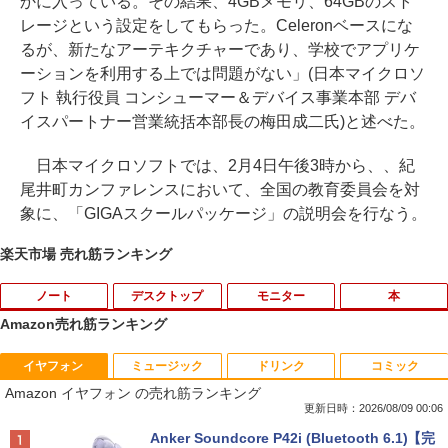
かに入っている。その結果、4GBメモリ、64GBのスト
レージという設定をしてもらった。Celeronベースにな
るが、新たなアーテキクチャーであり、学校でアプリケ
ーションを利用する上では問題がない」(日本マイクロソ
フト 執行役員 コンシューマー＆デバイス事業本部 デバ
イスパートナー営業統括本部長の梅田成二氏)と述べた。
日本マイクロソフトでは、2月4日午後3時から、、紀
尾井町カンファレンスにおいて、全国の教育委員会を対
象に、「GIGAスクールパッケージ」の説明会を行なう。
楽天市場 売れ筋ランキング
ノート
デスクトップ
モニター
本
Amazon売れ筋ランキング
イヤフォン
ミュージック
ドリンク
コミック
【期間限定 ポイント10倍】Lenovo Idea
りゅうおうのおしごと！21 〜白雪姫と
1
1
Amazon イヤフォン の売れ筋ランキング
Pad D330 10.1型 2-in-1 タブレットPC／
竜王の結婚〜【完結記念メモリアルブッ
着脱式キーボード（intel 第九世代Celero
ク付き特装版】 【電子書籍】[ 白鳥 士郎
更新日時：2026/08/09 00:06
n N4000/4GB/64GB eMMC/HD IPS液晶
]
Anker Soundcore P42i (Bluetooth 6.1)【完
Type-C データ/充電可）/microSD対応