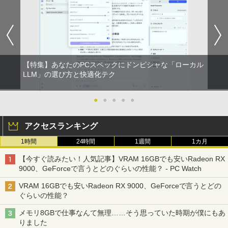
版ビッグガンガンコミックス)
【Amazon.co.jp限定】 伊藤園 磨かれて、澄
みきった日本の水 2L 8本 ラベルレス [ ケース
￥250
] [ 水 ] [ ペットボトル ] [ 箱買い ] [ ストック
￥810
] [ 水分補給 ]
￥998
【特集】あなたのPCスペックにドンピシャな「ローカル
LLM」の選び方と快適化テク
●
●
●
●
●
アクセスランキング
1時間
24時間
1週間
1カ月
【今すぐ読みたい！人気記事】VRAM 16GBでも安いRadeon RX
9000、GeForceで言うとどのぐらいの性能？ - PC Watch
VRAM 16GBでも安いRadeon RX 9000、GeForceで言うとどの
ぐらいの性能？
メモリ8GBで仕事なんて無理……そう思っていた時期が僕にもあ
りました