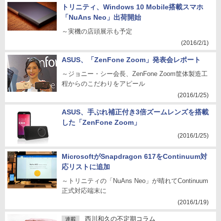
トリニティ、Windows 10 Mobile搭載スマホ
「NuAns Neo」出荷開始
～実機の店頭展示も予定
(2016/2/1)
ASUS、「ZenFone Zoom」発表会レポート
～ジョニー・シー会長、ZenFone Zoom筐体製造工
程からのこだわりをアピール
(2016/1/25)
ASUS、手ぶれ補正付き3倍ズームレンズを搭載
した「ZenFone Zoom」
(2016/1/25)
MicrosoftがSnapdragon 617をContinuum対
応リストに追加
～トリニティの「NuAns Neo」が晴れてContinuum
正式対応端末に
(2016/1/19)
西川和久の不定期コラム
連載