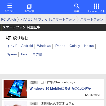
カテゴリ
過去記事
検索
Impressサイト
PC Watch
パソコン/タブレット/スマートフォン
スマートフォン
スマートフォン 関連記事
絞り込む
すべて
Android
Windows
iPhone
Galaxy
Nexus
Xperia
Pixel
その他
山田祥平のRe:config.sys
連載
Windows 10 Mobileに萎えるのはなぜか
(2016/2/19)
西川和久の不定期コラム
連載