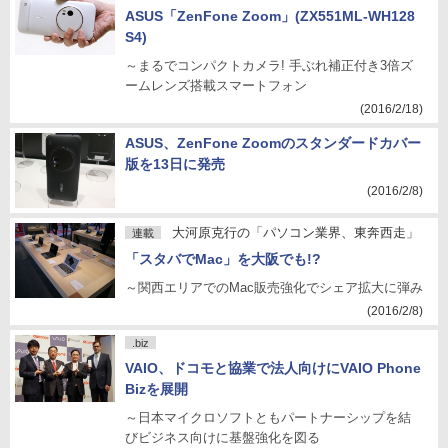
ASUS「ZenFone Zoom」(ZX551ML-WH128
S4)
～まるでコンパクトカメラ! 手ぶれ補正付き3倍ズ
ームレンズ搭載スマートフォン
(2016/2/18)
ASUS、ZenFone Zoomのスタンダードカバー
版を13日に発売
(2016/2/8)
大河原克行の「パソコン業界、東奔西走」
連載
「スタバでMac」を大阪でも!?
～関西エリアでのMac販売強化でシェア拡大に弾み
(2016/2/8)
.biz
VAIO、ドコモと協業で法人向けにVAIO Phone
Bizを展開
～日本マイクロソフトともパートナーシップを結
びビジネス向けに基盤強化を図る