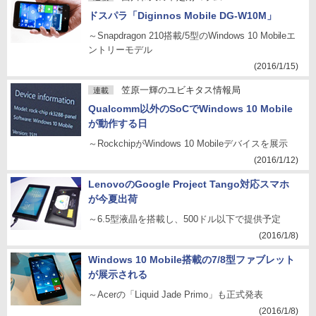
ドスパラ「Diginnos Mobile DG-W10M」
～Snapdragon 210搭載/5型のWindows 10 Mobileエ
ントリーモデル
(2016/1/15)
笠原一輝のユビキタス情報局
連載
Qualcomm以外のSoCでWindows 10 Mobile
が動作する日
～RockchipがWindows 10 Mobileデバイスを展示
(2016/1/12)
LenovoのGoogle Project Tango対応スマホ
が今夏出荷
～6.5型液晶を搭載し、500ドル以下で提供予定
(2016/1/8)
Windows 10 Mobile搭載の7/8型ファブレット
が展示される
～Acerの「Liquid Jade Primo」も正式発表
(2016/1/8)