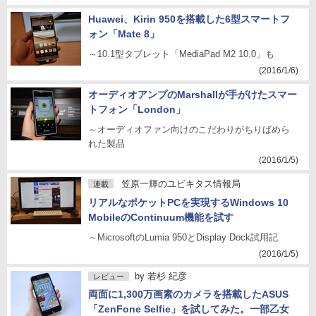
Huawei、Kirin 950を搭載した6型スマートフ
ォン「Mate 8」
～10.1型タブレット「MediaPad M2 10.0」も
(2016/1/6)
オーディオアンプのMarshallが手がけたスマー
トフォン「London」
～オーディオファン向けのこだわりがちりばめら
れた製品
(2016/1/5)
笠原一輝のユビキタス情報局
連載
リアルなポケットPCを実現するWindows 10
MobileのContinuum機能を試す
～MicrosoftのLumia 950とDisplay Dock試用記
(2016/1/5)
by
若杉 紀彦
レビュー
両面に1,300万画素のカメラを搭載したASUS
「ZenFone Selfie」を試してみた。一部乙女