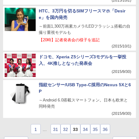
(2015/10/2)
HTC、3万円を切るSIMフリースマホ「Desir
e」を国内発売
～前面1,300万画素カメラ/LEDフラッシュ搭載の自
撮り重視モデルも
【20時】記者発表会の様子を追記
(2015/10/1)
ドコモ、Xperia Z5シリーズ3モデルを一挙投
入、4K推しとなった発表会
(2015/9/30)
指紋センサー/USB Type-C採用のNexus 5Xと6
P
～Android 6.0搭載スマートフォン。日本も欧米と
同時発売
(2015/9/30)
1
…
31
32
33
34
35
36