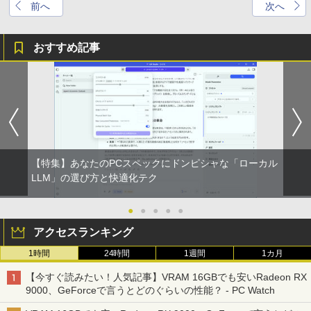
前へ
次へ
おすすめ記事
【特集】あなたのPCスペックにドンピシャな「ローカル
LLM」の選び方と快適化テク
●
●
●
●
●
アクセスランキング
1時間
24時間
1週間
1カ月
【今すぐ読みたい！人気記事】VRAM 16GBでも安いRadeon RX
9000、GeForceで言うとどのぐらいの性能？ - PC Watch