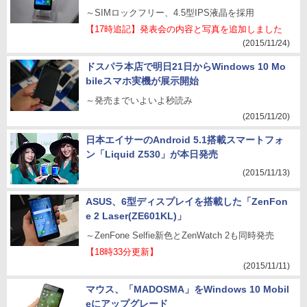
～SIMロックフリー、4.5型IPS液晶を採用
【17時追記】発表会の内容と写真を追加しました
(2015/11/24)
ドスパラ本店で明日21日からWindows 10 Mo
bileスマホ実機が展示開始
～発売までいよいよ秒読み
(2015/11/20)
日本エイサーのAndroid 5.1搭載スマートフォ
ン「Liquid Z530」が本日発売
(2015/11/13)
ASUS、6型ディスプレイを搭載した「ZenFon
e 2 Laser(ZE601KL)」
～ZenFone Selfie新色とZenWatch 2も同時発売
【18時33分更新】
(2015/11/11)
マウス、「MADOSMA」をWindows 10 Mobil
eにアップグレード