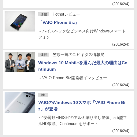
(2016/2/4)
Hothotレビュー
連載
「VAIO Phone Biz」
～ハイスペックなビジネス向けWindowsスマート
フォン
(2016/2/4)
笠原一輝のユビキタス情報局
連載
Windows 10 Mobileを選んだ最大の理由はCo
ntinuum
～VAIO Phone Biz開発者インタビュー
(2016/2/4)
.biz
VAIOのWindows 10スマホ「VAIO Phone Bi
z」が登場
～“安曇野FINISH”のアルミ削り出し筐体、5.5型フ
ルHD液晶、Continuumをサポート
(2016/2/4)