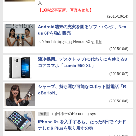
入
【16時記事更新。写真も追加】
(2015/10/14)
Android端末の充実を図るソフトバンク、Nex
us 6Pを独占販売
～Y!mobile向けにはNexus 5Xを用意
(2015/10/8)
液冷採用。デスクトップPC代わりにも使える8
コアスマホ「Lumia 950 XL」
(2015/10/7)
シャープ、持ち運び可能なロボット型電話「R
oBoHoN」
(2015/10/6)
山田祥平のRe:config.sys
連載
iPhone 6s を入手するも、たった5日でドナド
ナした6 Plusを取り戻すの巻