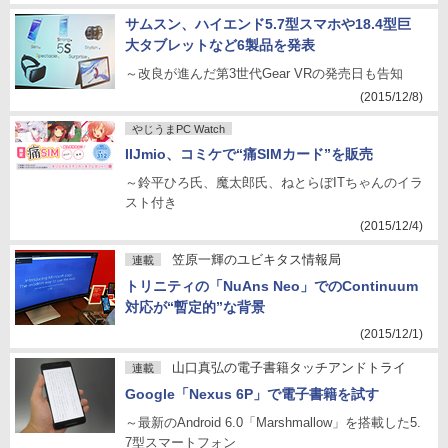
サムスン、ハイエンド5.7型スマホや18.4型巨
大タブレットなど6製品を発表
～改良が進んだ第3世代Gear VRの発売日も告知
(2015/12/8)
やじうまPC Watch
IIJmio、コミケで“痛SIMカード”を販売
～鈴平ひろ氏、魔太郎氏、ねとらぼITちゃんのイラ
スト付き
(2015/12/4)
笠原一輝のユビキタス情報局
連載
トリニティの「NuAns Neo」でのContinuum
対応が“暫定的”な背景
(2015/12/1)
山口真弘の電子書籍タッチアンドトライ
連載
Google「Nexus 6P」で電子書籍を試す
～最新のAndroid 6.0「Marshmallow」を搭載した5.
7型スマートフォン