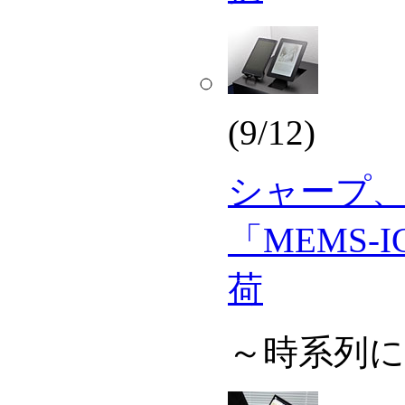
(9/12)
シャープ
「MEMS-
荷
～時系列