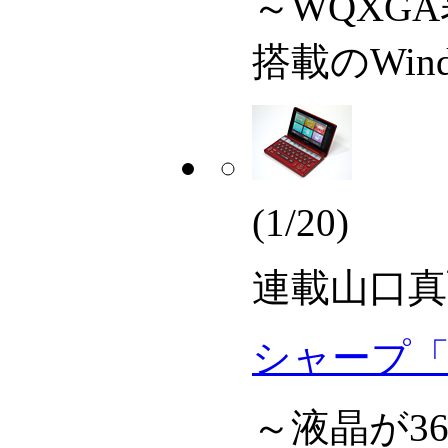
～WQXGA
搭載のWin
(1/20)
連載
山口真
シャープ「P
～液晶が3