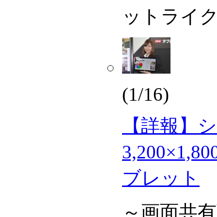
ットライ
(1/16)
【詳報】シ
3,200×1,
ブレット
～画面共有