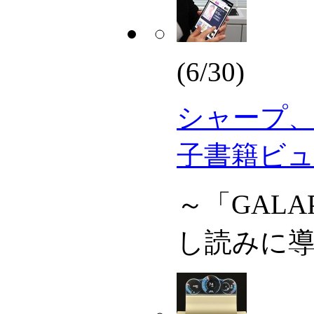
(6/30)
シャープ
子書籍ビ
～「GALA
し読みに