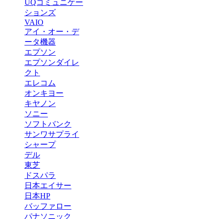
UQコミュニケー
ションズ
VAIO
アイ・オー・デ
ータ機器
エプソン
エプソンダイレ
クト
エレコム
オンキヨー
キヤノン
ソニー
ソフトバンク
サンワサプライ
シャープ
デル
東芝
ドスパラ
日本エイサー
日本HP
バッファロー
パナソニック