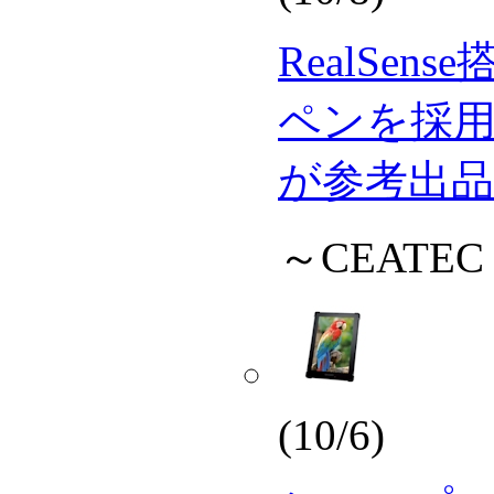
RealSe
ペンを採用
が参考出品
～CEATEC
(10/6)