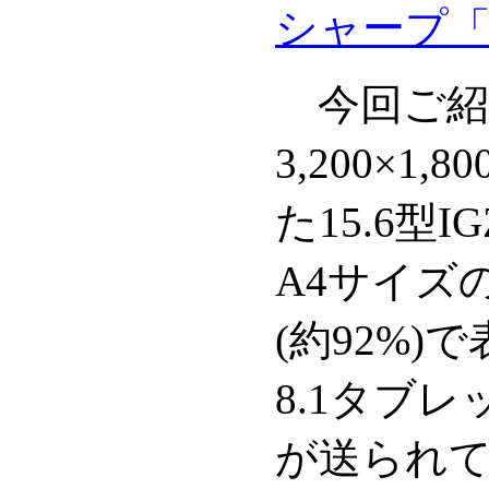
シャープ「R
今回ご紹
3,200×1
た15.6型
A4サイズ
(約92%)で
8.1タブ
が送られ