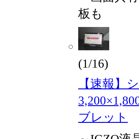
板も
(1/16)
【速報】シ
3,200×1,
ブレット
～IGZO液晶