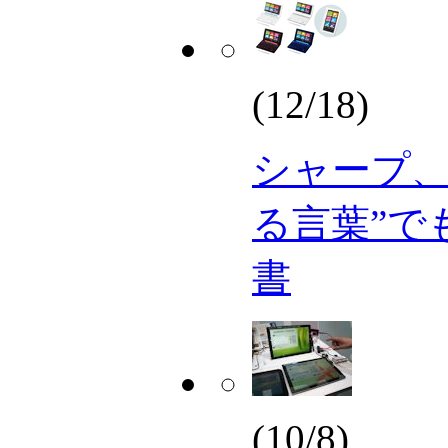
(12/18)
シャープ、
る言葉”で
書
(10/8)