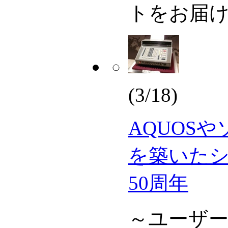
トをお届
(3/18)
AQUOS
を築いた
50周年
～ユーザ