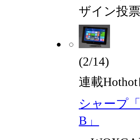
ザイン投
(2/14)
連載
Hoth
シャープ「Meb
B」