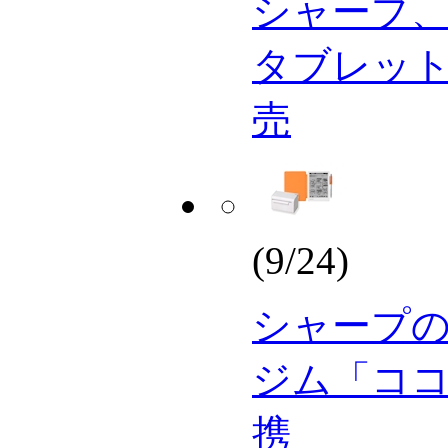
シャープ、M
タブレット
売
(9/24)
シャープ
ジム「コ
携