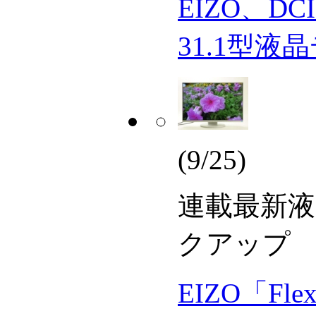
EIZO、D
31.1型
(9/25)
連載
最新液
クアップ
EIZO「Flex