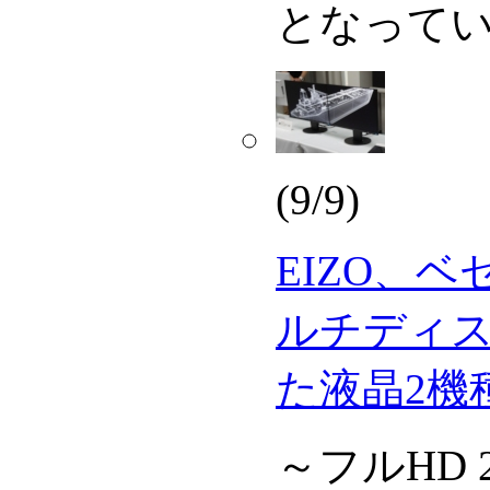
となって
(9/9)
EIZO、
ルチディ
た液晶2機
～フルHD 2