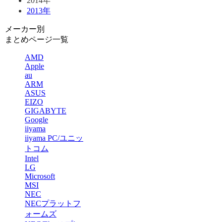
2014年
2013年
メーカー別
まとめページ一覧
AMD
Apple
au
ARM
ASUS
EIZO
GIGABYTE
Google
iiyama
iiyama PC/ユニッ
トコム
Intel
LG
Microsof
t
MSI
NEC
NECプラットフ
ォームズ