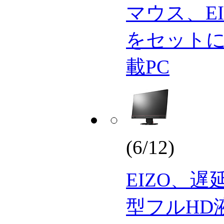
マウス、EI
をセットにした
載PC
(6/12)
EIZO、遅延
型フルHD