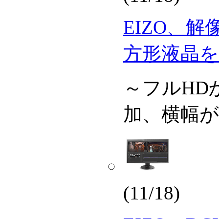
EIZO、解像
方形液晶を
～フルHD
加、横幅
(11/18)