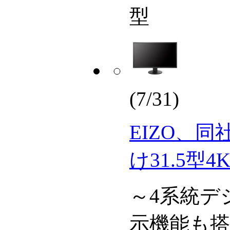
型
(7/31)
EIZO、
け31.5型4K
～4系統デ
示機能も搭