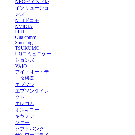
NECディスプレ
イソリューショ
ンズ
NTTドコモ
NVIDIA
PFU
Qualcomm
Samsung
TSUKUMO
UQコミュニケー
ションズ
VAIO
アイ・オー・デ
ータ機器
エプソン
エプソンダイレ
クト
エレコム
オンキヨー
キヤノン
ソニー
ソフトバンク