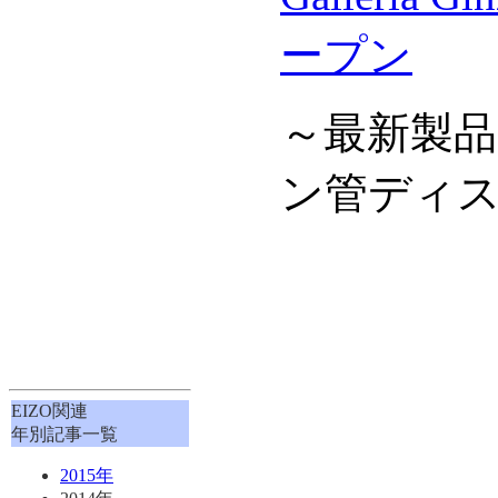
ープン
～最新製
ン管ディ
EIZO関連
年別記事一覧
2015年