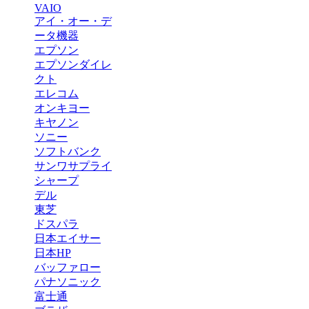
VAIO
アイ・オー・デ
ータ機器
エプソン
エプソンダイレ
クト
エレコム
オンキヨー
キヤノン
ソニー
ソフトバンク
サンワサプライ
シャープ
デル
東芝
ドスパラ
日本エイサー
日本HP
バッファロー
パナソニック
富士通