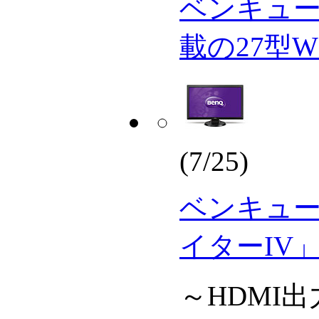
ベンキュ
載の27型W
(7/25)
ベンキュ
イターIV
～HDMI