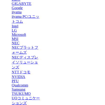
GIGABYTE
Google
iiyama
iiyama PC/ユニッ
トコム
Intel
LG
Microsof
t
MSI
NEC
NECプラットフ
ォームズ
NECディスプレ
イソリューショ
ンズ
NTTドコモ
NVIDIA
PFU
Qualcomm
Samsung
TSUKUMO
UQコミュニケー
ションズ