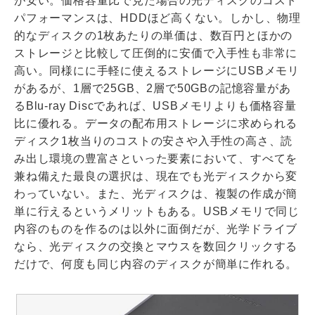
が安い。価格容量比で見た場合の光ディスクのコスト
パフォーマンスは、HDDほど高くない。しかし、物理
的なディスクの1枚あたりの単価は、数百円とほかの
ストレージと比較して圧倒的に安価で入手性も非常に
高い。同様にに手軽に使えるストレージにUSBメモリ
があるが、1層で25GB、2層で50GBの記憶容量があ
るBlu-ray Discであれば、USBメモリよりも価格容量
比に優れる。データの配布用ストレージに求められる
ディスク1枚当りのコストの安さや入手性の高さ、読
み出し環境の豊富さといった要素において、すべてを
兼ね備えた最良の選択は、現在でも光ディスクから変
わっていない。また、光ディスクは、複製の作成が簡
単に行えるというメリットもある。USBメモリで同じ
内容のものを作るのは以外に面倒だが、光学ドライブ
なら、光ディスクの交換とマウスを数回クリックする
だけで、何度も同じ内容のディスクが簡単に作れる。