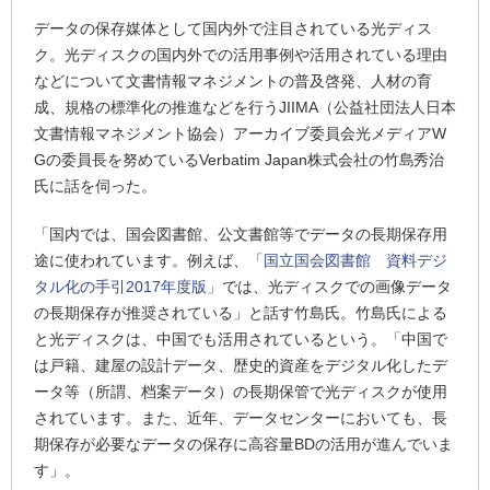
データの保存媒体として国内外で注目されている光ディス
ク。光ディスクの国内外での活用事例や活用されている理由
などについて文書情報マネジメントの普及啓発、人材の育
成、規格の標準化の推進などを行うJIIMA（公益社団法人日本
文書情報マネジメント協会）アーカイブ委員会光メディアW
Gの委員長を努めているVerbatim Japan株式会社の竹島秀治
氏に話を伺った。
「国内では、国会図書館、公文書館等でデータの長期保存用
途に使われています。例えば、
「国立国会図書館 資料デジ
タル化の手引2017年度版」
では、光ディスクでの画像データ
の長期保存が推奨されている」と話す竹島氏。竹島氏による
と光ディスクは、中国でも活用されているという。「中国で
は戸籍、建屋の設計データ、歴史的資産をデジタル化したデ
ータ等（所謂、档案データ）の長期保管で光ディスクが使用
されています。また、近年、データセンターにおいても、長
期保存が必要なデータの保存に高容量BDの活用が進んでいま
す」。