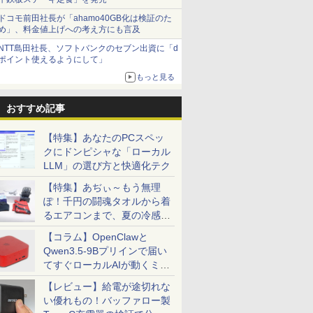
ドコモ前田社長が「ahamo40GB化は検証のた
め」、料金値上げへの考え方にも言及
NTT島田社長、ソフトバンクのセブン出資に「d
ポイント使えるようにして」
もっと見る
おすすめ記事
【特集】あなたのPCスペッ
クにドンピシャな「ローカル
LLM」の選び方と快適化テク
【特集】あぢぃ～もう無理
ぽ！千円の闘魂タオルから着
るエアコンまで、夏の冷感グ
ッズ一挙紹介
【コラム】OpenClawと
Qwen3.5-9Bプリインで届い
てすぐローカルAIが動くミニ
PC「SER9 Pro」
【レビュー】給電が途切れな
い優れもの！バッファロー製