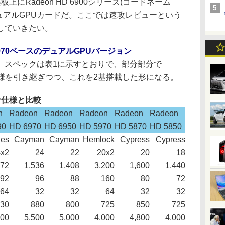
にRadeon HD 6900シリーズ(コードネーム
るデュアルGPUカードだ。ここでは速攻レビューという
していきたい。
 6970ベースのデュアルGPUバージョン
スペックは表1に示すとおりで、部分部分で
50から仕様を引き継ぎつつ、これを2基搭載した形になる。
主な仕様と比較
n
Radeon
Radeon
Radeon
Radeon
Radeon
90
HD 6970
HD 6950
HD 5970
HD 5870
HD 5850
les
Cayman
Cayman
Hemlock
Cypress
Cypress
4x2
24
22
20x2
20
18
072
1,536
1,408
3,200
1,600
1,440
92
96
88
160
80
72
64
32
32
64
32
32
30
880
800
725
850
725
000
5,500
5,000
4,000
4,800
4,000