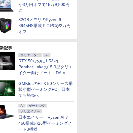
が3万円オフで15万9,800円
に
32GBメモリのRyzen 9
8945HS搭載ミニPCが2万円
オフ
新記事
クリエイター
AI
RTX 50なのに1.53kg、
Panther Lakeの15.3型クリエ
イター向けノート「DAIV
Z5」
GMKtecのRTX 50シリーズ搭
載小型ゲーミングPC、日本
でも発売へ
AI
ゲーミング
クリエイター
日本エイサー、Ryzen AI 7
450搭載の16型ゲーミングノ
ート3機種