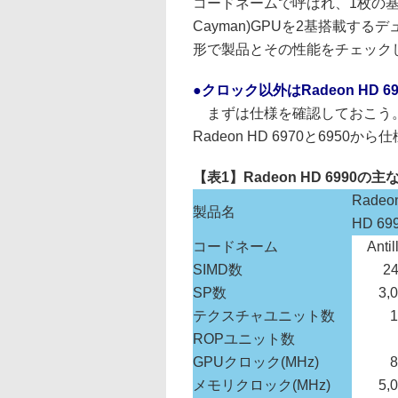
コードネームで呼ばれ、1枚の基板上
Cayman)GPUを2基搭載す
形で製品とその性能をチェック
●クロック以外はRadeon HD
まずは仕様を確認しておこう。
Radeon HD 6970と69
【表1】Radeon HD 6990の
Radeo
製品名
HD 69
コードネーム
Antil
SIMD数
2
SP数
3,
テクスチャユニット数
1
ROPユニット数
GPUクロック(MHz)
8
メモリクロック(MHz)
5,