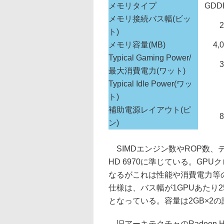
メモリタイプ
GDD
メモリ接続バス幅(ビッ
2
ト)
メモリ容量(MB)
4,
Typical Gaming Power/
3
最大消費電力(ワット)
Typical Idle Power(ワッ
ト)
補助電源レイアウト(ピ
8
ン)
SIMDエンジン数やROP数、
HD 6970に準じている。GPUクロ
なるがこれは性能や消費電力等
仕様は、バス幅が1GPUあたり25
となっている。容量は2GB×2の
旧アーキテクチャのRadeon 