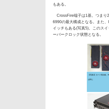
もある。
CrossFire端子は1基。つまり2枚
6990の最大構成となる。また、Ra
イッチもある(写真5)。このス
ーバークロック状態となる。
【写真2】カード長比較。Rade
ぼ同じ