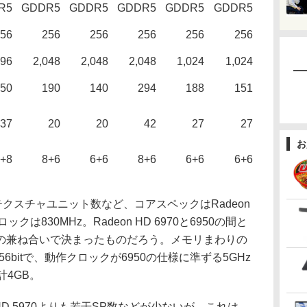
R5
GDDR5
GDDR5
GDDR5
GDDR5
GDDR5
56
256
256
256
256
256
096
2,048
2,048
2,048
1,024
1,024
50
190
140
294
188
151
37
20
20
42
27
27
お
+8
8+6
6+6
8+6
6+6
6+6
テクスチャユニット数など、コアスペックはRadeon
ックは830MHz。Radeon HD 6970と6950の間と
の兼ね合いで決まったものだろう。メモリまわりの
6bitで、動作クロックが6950の仕様に準ずる5GHz
計4GB。
HD 5970よりも若干SP数などが少ないが、これは