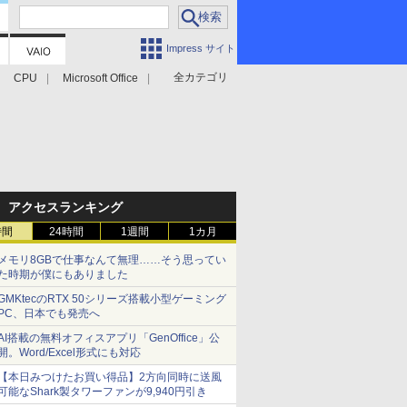
Impress サイト
全カテゴリ
CPU
Microsoft Office
アクセスランキング
時間
24時間
1週間
1カ月
メモリ8GBで仕事なんて無理……そう思ってい
た時期が僕にもありました
GMKtecのRTX 50シリーズ搭載小型ゲーミング
PC、日本でも発売へ
AI搭載の無料オフィスアプリ「GenOffice」公
開。Word/Excel形式にも対応
【本日みつけたお買い得品】2方向同時に送風
可能なShark製タワーファンが9,940円引き