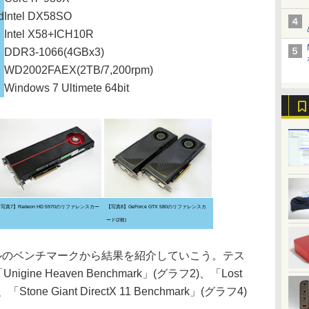
d
Intel DX58SO
Intel X58+ICH10R
DDR3-1066(4GBx3)
WD2002FAEX(2TB/7,200rpm)
Windows 7 Ultimete 64bit
写真7】Radeon HD 5970のリファレンスカー
【写真8】GeForce GTX 580のリファレンスカ
ド
ード(2枚)
イトルのベンチマークから結果を紹介していこう。テス
igine Heaven Benchmark」(グラフ2)、「Lost
、「Stone Giant DirectX 11 Benchmark」(グラフ4)