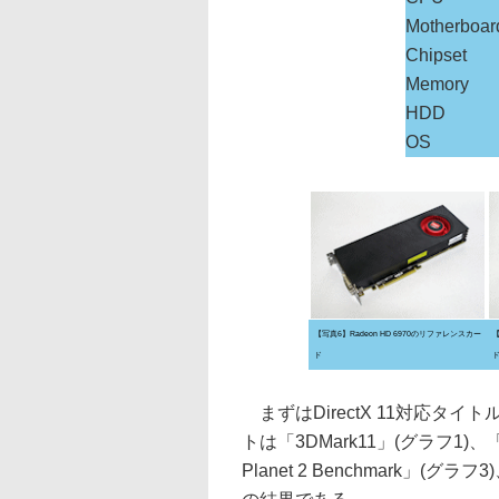
Motherboar
Chipset
Memory
HDD
OS
【写真6】Radeon HD 6970のリファレンスカー
【
ド
まずはDirectX 11対応タ
トは「3DMark11」(グラフ1)、「Un
Planet 2 Benchmark」(グラフ3)