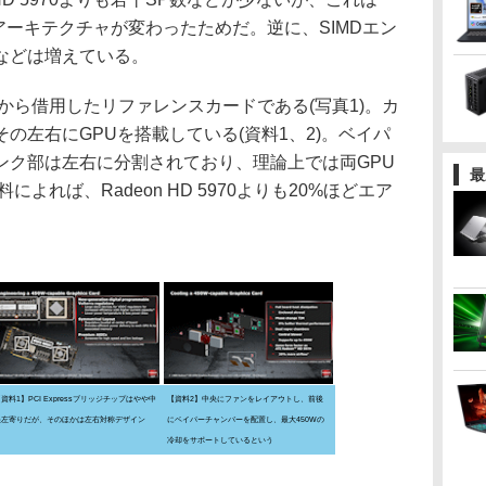
ズからアーキテクチャが変わったためだ。逆に、SIMDエン
などは増えている。
ら借用したリファレンスカードである(写真1)。カ
の左右にGPUを搭載している(資料1、2)。ベイパ
ンク部は左右に分割されており、理論上では両GPU
最
よれば、Radeon HD 5970よりも20%ほどエア
資料1】PCI Expressブリッジチップはやや中
【資料2】中央にファンをレイアウトし、前後
央左寄りだが、そのほかは左右対称デザイン
にベイパーチャンバーを配置し、最大450Wの
冷却をサポートしているという