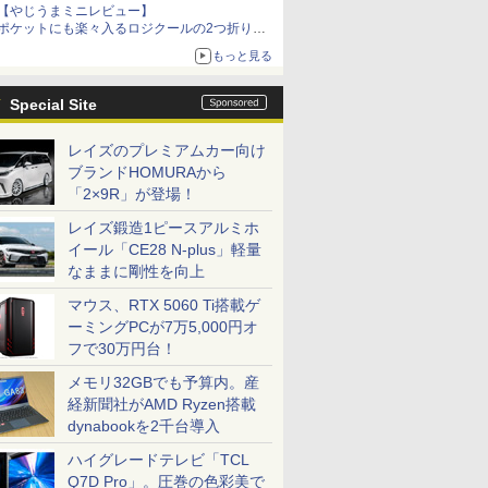
【やじうまミニレビュー】
ポケットにも楽々入るロジクールの2つ折りマ
ウス「Mobi Fold」。その気になるギミックと
もっと見る
は？
Special Site
レイズのプレミアムカー向け
ブランドHOMURAから
「2×9R」が登場！
レイズ鍛造1ピースアルミホ
イール「CE28 N-plus」軽量
なままに剛性を向上
マウス、RTX 5060 Ti搭載ゲ
ーミングPCが7万5,000円オ
フで30万円台！
メモリ32GBでも予算内。産
経新聞社がAMD Ryzen搭載
dynabookを2千台導入
ハイグレードテレビ「TCL
Q7D Pro」。圧巻の色彩美で