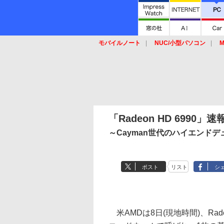
モバイルノート
NUC/小型パソコン
M
SSD
キーボード
マウス
「Radeon HD 6990」
～Cayman世代のハイエンドデ
ポスト
リスト
シ
米AMDは8日(現地時間)、Radeo