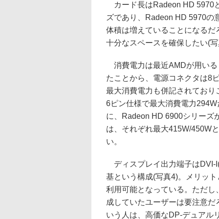
カード長はRadeon HD 59
ズであり、Radeon HD 5
体積は増えていることになるだ
十分なスペースを確保したい(写
消費電力は最近AMDが用いる「Typi
たことから、電源コネクタは8ピ
最大消費電力も併記されておりこちら
6ピン仕様で最大消費電力294
に、Radeon HD 6900シリ
は、それぞれ最大415W/45
い。
ディスプレイ出力端子はDVI-I(デュ
基という構成(写真4)。メリッ
利用可能となっている。ただし、
成していたユーザーは要注意だ
いう人は、高価なDP-デュアル