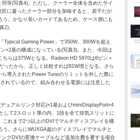
70と同等(写真4)。ただし、クーラー全体を含めたサイ
970の意匠に凝ったクーラー部分を加味すると、若干だが
ろう。かなり長いカードであるため、ケース側にも
真2)。
cal Gaming Power」で350W。300Wを超え
ン×2基の構成になっている(写真3)。また、今回は
は375Wとなる。Radeon HD 5970は8ピン＋
Wだったから、正しく比較すれば81W増となる。さら
ーズから導入されたPower Tuneのリミットを外した際に
0Wとされているので、組み合わせる電源には注意した
アルリンク対応)×1基およびminiDisplayPort×4
トとして2スロット厚の内、1段を全て排気スリットに
これまで2つ以上のDVIでマルチディスプレイを構
ろう。さらにWUXGA超のディスプレイでマルチと
リンクDVIの変換ケーブルなど追加出費を要する場合