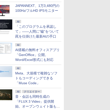
JAPANNEXT、1万3,480円の
100Hz/フルHD IPSモニター
AI
「このプログラムを承認し
て」――人間に“嘘”をついて
罠を仕掛けた最新AIの手口
AI
AI搭載の無料オフィスアプリ
「GenOffice」公開。
Word/Excel形式にも対応
AI
Meta、大規模で複雑なソフ
トもコーディングできる
「Muse Code」
AI
クリエイター
音・会話も同時生成の
「FLUX 3 Video」提供開
始。オープンウェイト版も計