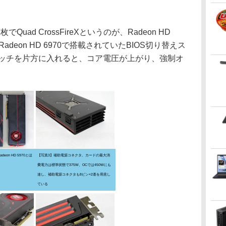
でQuad CrossFireXというのが、Radeon HD
deon HD 6970で搭載されていたBIOS切り替えス
イッチを片方に入れると、コア電圧が上がり、強制オ
on HD 5970とほ
【写真3】補助電源コネクタ。カードの最大消
費電力は標準状態で375W、OCでは450Wにも
達し、補助電源コネクタも8ピン×2基を用意し
ている