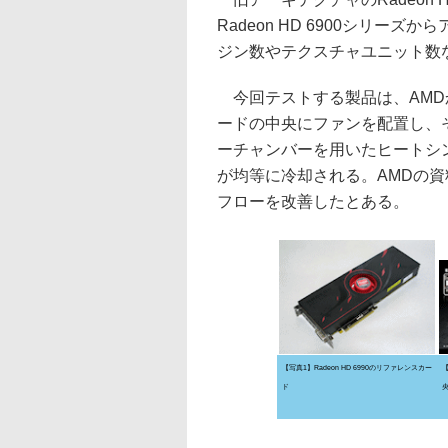
Radeon HD 6900シリー
ジン数やテクスチャユニット数
今回テストする製品は、AMDか
ードの中央にファンを配置し、そ
ーチャンバーを用いたヒートシ
が均等に冷却される。AMDの資料に
フローを改善したとある。
【写真1】Radeon HD 6990のリファレンスカー
【
ド