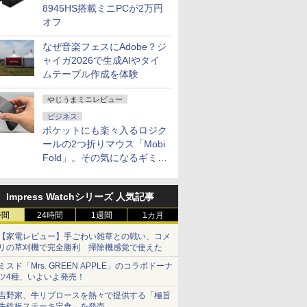
8945HS搭載ミニPCが2万円
オフ
なぜ音楽フェスにAdobe？ジ
ャイガ2026で生成AIやタイ
ムテーブル作成を体験
やじうまミニレビュー
ビジネス
ポケットにも楽々入るロジク
ールの2つ折りマウス「Mobi
Fold」。その気になるギミッ
クとは？
Impress Watchシリーズ 人気記事
時間
24時間
1週間
1カ月
【家電レビュー】手ごわい雑草との戦い、コメ
リの草刈機で完全勝利 掃除機感覚で使えた
ミスド「Mrs. GREEN APPLE」のコラボドーナ
ツ4種、いよいよ発売！
吉野家、牛リブロースを熱々で提供する「極旨
牛鉄板ステーキ定食」を発売