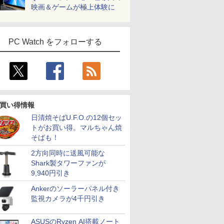
映画＆ゲームが極上体験に
PC Watch をフォローする
買い得情報
日清焼そばU.F.O.の12個セッ
トがお買い得。マルちゃん焼
そばも！
2方向同時に送風可能な
Shark製タワーファンが
9,940円引き
Ankerのソーラーパネル付き
監視カメラが4千円引き
ASUSのRyzen AI搭載ノート