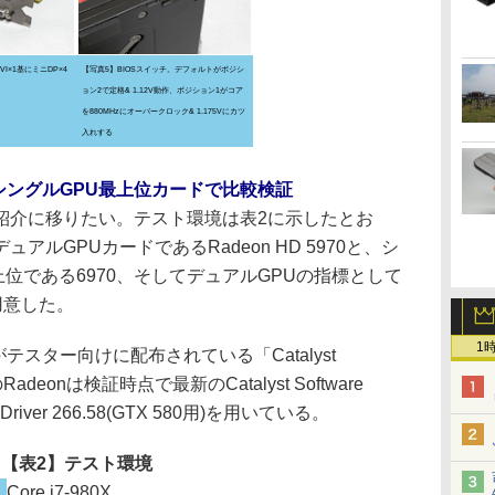
I×1基にミニDP×4
【写真5】BIOSスイッチ。デフォルトがポジシ
ョン2で定格& 1.12V動作、ポジション1がコア
を880MHzにオーバークロック& 1.175Vにカツ
入れする
シングルGPU最上位カードで比較検証
介に移りたい。テスト環境は表2に示したとお
ルGPUカードであるRadeon HD 5970と、シ
最上位である6970、そしてデュアルGPUの指標として
成を用意した。
1
0がテスター向けに配布されている「Catalyst
他のRadeonは検証時点で最新のCatalyst Software
ce Driver 266.58(GTX 580用)を用いている。
【表2】テスト環境
Core i7-980X