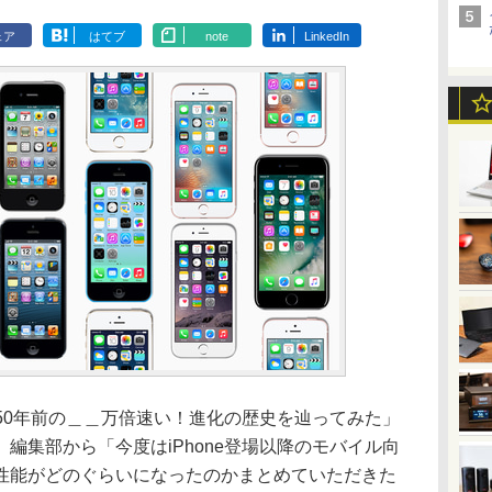
ェア
はてブ
note
LinkedIn
Uは50年前の＿＿万倍速い！進化の歴史を辿ってみた」
編集部から「今度はiPhone登場以降のモバイル向
性能がどのぐらいになったのかまとめていただきた