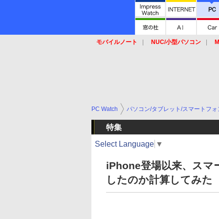
モバイルノート
NUC/小型パソコン
M
SSD
キーボード
マウス
PC Watch
パソコン/タブレット/スマートフォ
特集
Select Language
▼
iPhone登場以来、ス
したのか計算してみた