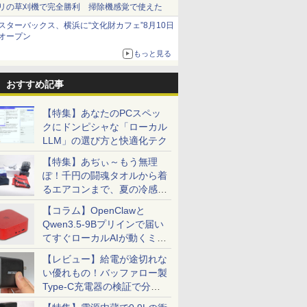
リの草刈機で完全勝利 掃除機感覚で使えた
スターバックス、横浜に“文化財カフェ”8月10日
オープン
もっと見る
おすすめ記事
【特集】あなたのPCスペッ
クにドンピシャな「ローカル
LLM」の選び方と快適化テク
【特集】あぢぃ～もう無理
ぽ！千円の闘魂タオルから着
るエアコンまで、夏の冷感グ
ッズ一挙紹介
【コラム】OpenClawと
Qwen3.5-9Bプリインで届い
てすぐローカルAIが動くミニ
PC「SER9 Pro」
【レビュー】給電が途切れな
い優れもの！バッファロー製
Type-C充電器の検証で分か
ったこと