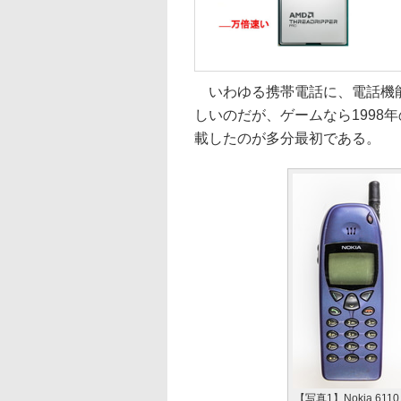
いわゆる携帯電話に、電話機能
しいのだが、ゲームなら1998年の「No
載したのが多分最初である。
【写真1】Nokia 611