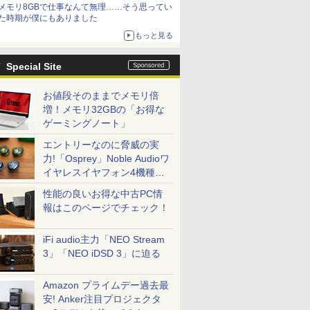
メモリ8GBで仕事なんて無理……そう思ってい
た時期が僕にもありました
もっと見る
Special Site
お値段そのままでメモリ倍
増！メモリ32GBの「お得な
ゲーミングノート」
エントリーなのに脅威の実
力!「Osprey」Noble Audioワ
イヤレスイヤフォン4機種を
一気に聴く
性能の良いお得な中古PC情
報はこのページでチェック！
iFi audio主力「NEO Stream
3」「NEO iDSD 3」に迫る
Amazon プライムデー過去最
安! Anker注目プロジェクタ