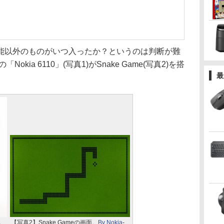
以外のものがいつ入ったか？というのは判断が難
kia 6110」(写真1)がSnake Game(写真2)を搭
最
0。
【写真2】Snake Gameの画面。
By Nokia
-