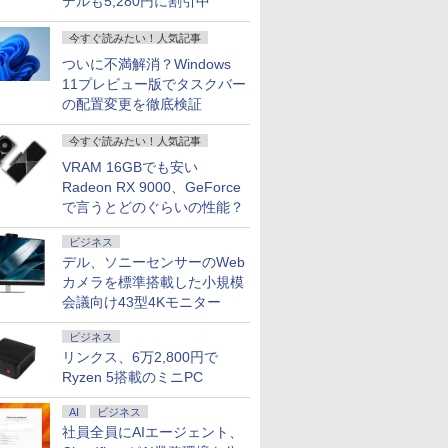
デルも5,280円に割引中
今すぐ読みたい！人気記事
ついに不満解消？Windows
11プレビュー版でタスクバー
の配置変更を徹底検証
今すぐ読みたい！人気記事
VRAM 16GBでも安い
Radeon RX 9000、GeForce
で言うとどのぐらいの性能？
ビジネス
デル、ソニーセンサーのWeb
カメラを標準搭載した小規模
会議向け43型4Kモニター
ビジネス
リンクス、6万2,800円で
Ryzen 5搭載のミニPC
AI
ビジネス
社員全員にAIエージェント、