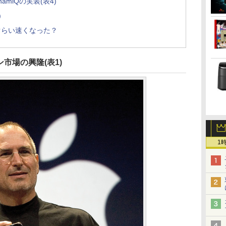
DynamiQの実装(表4)
)
ぐらい速くなった？
ォン市場の興隆(表1)
1