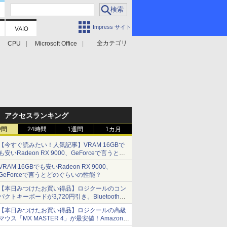
Impress サイト
全カテゴリ
CPU
Microsoft Office
アクセスランキング
時間
24時間
1週間
1カ月
【今すぐ読みたい！人気記事】VRAM 16GBで
も安いRadeon RX 9000、GeForceで言うとど
のぐらいの性能？ - PC Watch
VRAM 16GBでも安いRadeon RX 9000、
GeForceで言うとどのぐらいの性能？
【本日みつけたお買い得品】ロジクールのコン
パクトキーボードが3,720円引き。Bluetoothで3
台接続対応
【本日みつけたお買い得品】ロジクールの高級
マウス「MX MASTER 4」が最安値！Amazonで
3千円弱の割引