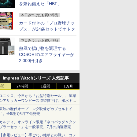
を兼ね備えた「HBF」
本日みつけたお買い得品
カード付きの「プロ野球チッ
プス」が24袋セットでオトク
本日みつけたお買い得品
熱風で揚げ物を調理する
COSORIのエアフライヤーが
2,000円引き
Impress Watchシリーズ 人気記事
時間
24時間
1週間
1カ月
ユニクロ、今日から「お盆特別セール」。涼感
シアサッカーワンピース待望値下げ、撥水ギア
ショーツは1990円に
東映の歴代オープニング映像がカプセルトイ
に。全5種で8月下旬発売
カルディ、オンライン限定「ネコバッグ＆タン
ブラーセット」を一般販売。7月の抽選販売の
当選無効分
【家電レビュー】手ごわい雑草との戦い、コメ