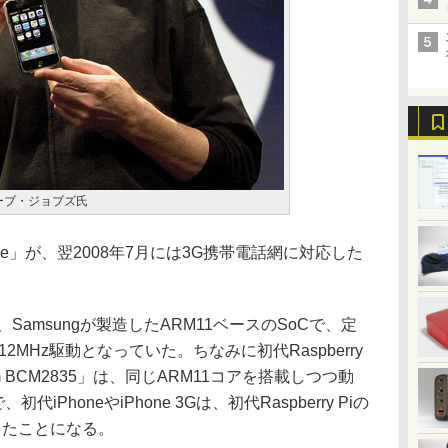
ィーブ・ジョブズ氏
ne」が、翌2008年7月には3G携帯電話網に対応した
Samsungが製造したARM11ベースのSoCで、定
12MHz駆動となっていた。ちなみに初代Raspberry
m BCM2835」は、同じARM11コアを搭載しつつ動
iPhoneやiPhone 3Gは、初代Raspberry Piの
ったことになる。