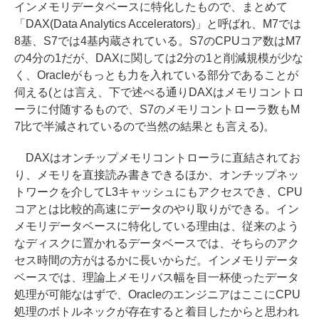
インメモリデータベースに特化したもので、まとめて
「DAX(Data Analytics Accelerators)」と呼ばれ、M7では
8基、S7では4基内蔵されている。S7のCPUコア数はM7
の4分の1だが、DAXに関しては2分の1と削減規模が少な
く、Oracleがもっとも力を入れている部分であることが
伺える(とは言え、下で述べる通りDAXはメモリコントロ
ーラに付随するもので、S7のメモリコントローラ数もM
7比で半減されているので当然の結果とも言える)。
DAXはオンチップメモリコントローラに直結されてお
り、メモリを直接読み書きできるほか、オンチップネッ
トワークを介してL3キャッシュにもアクセスでき、CPU
コアとは比較的高速にデータのやり取りができる。イン
メモリデータベースに特化している理由は、従来のよう
なディスクに置かれるデータベースでは、そちらのアク
セス時間の方がはるかに長いからだ。インメモリデータ
ベースでは、理論上メモリバス幅を目一杯使ったデータ
処理が可能なはずで、OracleのエンジニアはここにCPU
処理のボトルネックが存在すると着目したからと思われ