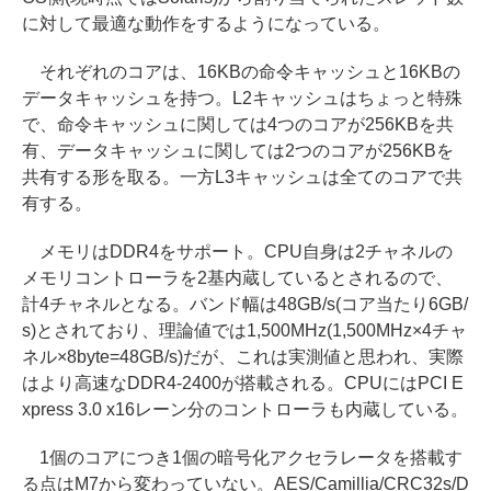
に対して最適な動作をするようになっている。
それぞれのコアは、16KBの命令キャッシュと16KBの
データキャッシュを持つ。L2キャッシュはちょっと特殊
で、命令キャッシュに関しては4つのコアが256KBを共
有、データキャッシュに関しては2つのコアが256KBを
共有する形を取る。一方L3キャッシュは全てのコアで共
有する。
メモリはDDR4をサポート。CPU自身は2チャネルの
メモリコントローラを2基内蔵しているとされるので、
計4チャネルとなる。バンド幅は48GB/s(コア当たり6GB/
s)とされており、理論値では1,500MHz(1,500MHz×4チャ
ネル×8byte=48GB/s)だが、これは実測値と思われ、実際
はより高速なDDR4-2400が搭載される。CPUにはPCI E
xpress 3.0 x16レーン分のコントローラも内蔵している。
1個のコアにつき1個の暗号化アクセラレータを搭載す
る点はM7から変わっていない。AES/Camillia/CRC32s/D