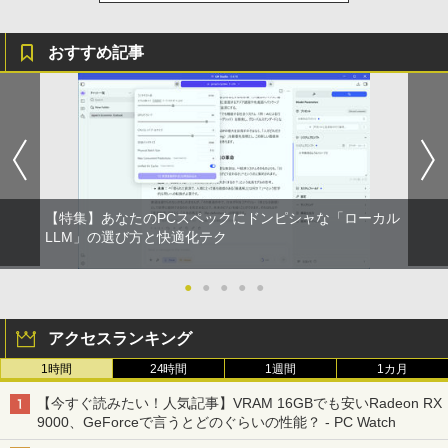
【期間限定破格金額！】新生活 新古品 W
5
＼500円OFFクーポンあり！／ モバイル
5
in11搭載 パソコンノートパソコンoffice
モニター 15.6インチ 1080PフルHD ディ
付き 初心者向けノートPC 初期設定済 1
スプレイ VESA対応 コスパ デュアルモニ
5.6型 インテル高速CPU ランダムで発送
おすすめ記事
ター サブモニター ゲーミングモニター
メモリ4GB～ 高速SSD1TB 最大 フルHD
ポータブルモニター 外付けモニター リモ
Webカメラ zoom 軽量薄型 無線 型番更
ートワーク IPS mini pc ミニPC 多デバ
新で在庫処分
イス対応 ブラック
￥12,980
￥9,480
【特集】あなたのPCスペックにドンピシャな「ローカル
LLM」の選び方と快適化テク
●
●
●
●
●
アクセスランキング
1時間
24時間
1週間
1カ月
【今すぐ読みたい！人気記事】VRAM 16GBでも安いRadeon RX
9000、GeForceで言うとどのぐらいの性能？ - PC Watch