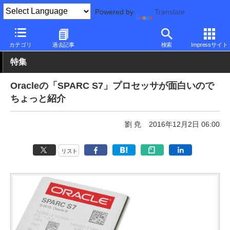
Powered by
Translate
PC Watch
半導体/周辺機器
CPU
その他
カテゴリ
過去記事
検索
Impressサイト
特集
Oracleの「SPARC S7」プロセッサが面白いので
ちょっと紹介
劉 尭
2016年12月2日 06:00
リスト