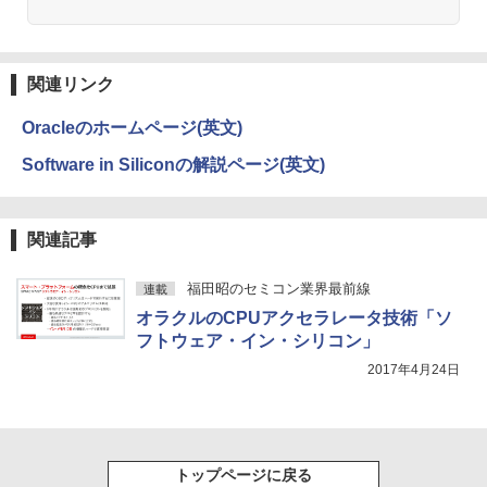
￥1,380
杖と剣のウィストリア（16） （講談社コ
3
ミックス） [ 大森 藤ノ ]
中古パソコン | Lenovo | ThinkPad L57
3
Anker Soundcore Liberty 5 ミッドナイトブ
見知らぬ糸
ONE PIECE モノクロ版 115 (ジャンプコミッ
0 | Windows11 | ノートPC | 一年保証 |
ラック
クスDIGITAL)
by Amazon 天然水ラベルレス 2L×9本
￥594
モバイルモニター 15.6インチ InnoView
3
関連リンク
第7世代 | Core i5 7200U 2.5(～最大3.1)
￥250
モバイルディスプレイ 自立型 1920*1080
GHz | MEM:8GB | HDD:500GB | DVDマ
￥14,990
￥594
￥1,117
FHD ポータブルモニター IPS液晶パネル
ルチ | 無線LAN:あり | テンキー | Win11P
Oracleのホームページ(英文)
薄型 軽量 持ち運び 壁掛けに対応 Switc
ro64Bit | ACアダプター付属
h/PS3/PS4/PS5/Xbox One/PC/スマホ/U
Software in Siliconの解説ページ(英文)
SBType-C/標準HDMI対応【選べる種
ちいかわ なんか小さくてかわいいやつ
4
￥9,980
類】タッチ/ケース付き/4Kタイプ
【2026年アップグレード版】AOKIMI ワイヤ
On My Road (Stadium ver.)
HUNTER×HUNTER モノクロ版 39 (ジャンプ
（2） （ワイドKC） [ ナガノ ]
レスイヤホン bluetooth イヤホン V12 小型
コミックスDIGITAL)
by Amazon 炭酸水 ラベルレス 500ml ×24本
軽量 ブルートゥースHi-Fi 最大36時間再生 ぶ
強炭酸水 ペットボトル 500ミリリットル (Sm
￥8,980
￥250
￥1,210
関連記事
るーとゅーす コードレス ENCノイズキャン
art Basic)
￥572
【期間限定 ポイント10倍】Lenovo Idea
4
セリング 自動ペアリング Type-C充電 マイク
Pad D330 10.1型 2-in-1 タブレットPC／
付き 防水 タッチ式音量調整 スポーツ/通勤/通
￥1,625
福田昭のセミコン業界最前線
連載
着脱式キーボード（intel 第九世代Celero
学/WEB会議(ホワイト)
アースドリームス 厳選おまかせモニター
4
n N4000/4GB/64GB eMMC/HD IPS液晶
オラクルのCPUアクセラレータ技術「ソ
バムとケロのデイブック Bam and Ker
21.5型〜27型ワイド 【HDMI対応 / FULL
On My Road (Stadium ver.)
スーパーの裏でヤニ吸うふたり 9巻 (デジタル
5
Type-C データ/充電可）/microSD対応
￥1,964
フトウェア・イン・シリコン」
o Day Book [ 島田ゆか ]
HD解像度】 大手メーカー液晶 (Dell/HP/
版ビッグガンガンコミックス)
コカ・コーラ やかんの麦茶 from 爽健美茶 ラ
（最大128GB）/Windows 11 Pro／Dolb
NEC等) テレワーク デュアルモニター S
ベルレス 650mlPET×24本
￥250
y Audio）【整備済み中古品】
2017年4月24日
witch PS4 PS5対応 【整備済み中古品】
￥4,950
￥810
Xiaomi シャオミ REDMI Buds 8 Lite ワイヤ
￥2,009
￥13,800
レスイヤホン Bluetooth 5.4 ノイズキャンセ
￥6,470
リング ANC 36時間再生
トップページに戻る
￥3,480