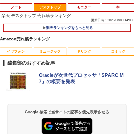
ノート
デスクトップ
モニター
本
楽天 デスクトップ 売れ筋ランキング
更新日時：2026/08/09 14:00
楽天ランキングをもっと見る
【★最大100%ポイント】【大特価!訳あ
1
り!】富士通 LIFEBOOK A576/第6世代 C
Amazon売れ筋ランキング
ore i3/メモリ:4GB/SSD:128GB/15.6型液
晶/USB 3.0/VGA/HDMI/DVD/Office/中古
パソコン ノートパソコン Windows11 W
イヤフォン
ミュージック
ドリンク
コミック
富士通 Fujitsu 液晶モニター VL-17CST
ちいかわ なんか小さくてかわいいやつ
1
1
indows10
17インチ スクエア ホワイト LCD LEDバ
（1） （ワイドKC） [ ナガノ ]
編集部のおすすめ記事
ックライト SXGA 1280×1024 TNパネル
￥8,999
非光沢 ノングレア DVI VESA準拠 ディス
￥1,100
Anker Soundcore P40i オフホワイト
BRUCE WAYNE feat. Flo Milli, ATL Jacob
【Amazon.co.jp限定】 い・ろ・は・す 2L P
薬屋のひとりごと 17巻 (デジタル版ビッグガ
プレイ 【中古】
Oracleが次世代プロセッサ「SPARC M
[Explicit]
ET ラベルレス ×8本
ンガンコミックス)
7」の概要を発表
￥7,990
￥2,750
￥250
￥1,112
￥770
【マラソンP5倍/10%オフクーポン】中古
2
ノートパソコン Windows11 Pro Office
羽生結弦（2027年1月始まりカレンダ
2
付き Panasonic Let's note CF-NX3 第4
ー）
世代 Core i5 メモリ8GB 高速SSD256GB
【超特価】厳選大手メーカー 液晶モニタ
2
12.1インチ Bluetoot WEBカメラ Wi-Fi
Anker Soundcore P31i ブラック
BRUCE WAYNE feat. Flo Milli, ATL Jacob
by Amazon 天然水 ラベルレス 500ml ×24本
異世界居酒屋「のぶ」(22) (角川コミックス・
Google 検索で当サイトの記事を優先表示させる
ー シークレット 19インチワイド ノング
￥4,345
HDMI 初期設定済み 送料無料 90日保証
[Explicit]
富士山の天然水 バナジウム含有 水 ミネラル
エース)
レア VGA DELL NEC 等 液晶ディスプレ
ウォーター ペットボトル 静岡県産 500ミリリ
￥5,990
イ【中古】
￥9,800
ットル (Smart Basic)
￥250
￥832
￥3,100