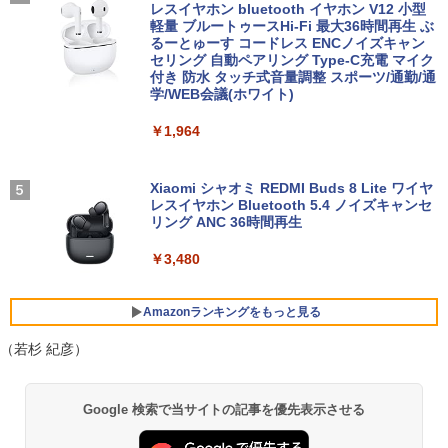
ルチ | 無線LAN:あり | テンキー | Win11P
トップPC NucBox みにpc 省エネ オフィ
ニター USB-C IPSパネル スピーカー内蔵
レスイヤホン bluetooth イヤホン V12 小型
ro64Bit | ACアダプター付属
ス
HDR10 Adaptive Sync VESA対応 チル
軽量 ブルートゥースHi-Fi 最大36時間再生 ぶ
角川まんが学習シリーズ 日本の歴史
4
ト調整可 オフィス用PCモニター フレー
るーとゅーす コードレス ENCノイズキャン
全16巻+別巻5冊定番セット [ 山本 博文
ムレス Type-C/HDMIポート 高画質 FHD
セリング 自動ペアリング Type-C充電 マイク
￥9,980
￥46,248
]
フルHD 液晶モニター Minifire MF24X3C
付き 防水 タッチ式音量調整 スポーツ/通勤/通
学/WEB会議(ホワイト)
￥23,760
￥11,999
￥1,964
【期間限定 ポイント10倍】Lenovo Idea
Office2024付き デスクトップPC デスク
4
4
Pad D330 10.1型 2-in-1 タブレットPC／
トップ パソコン ビジネス 第14世代 core
着脱式キーボード（intel 第九世代Celero
i7 第12世代 corei3 corei5 Windows11
今日の眼疾患治療指針 第4版 [ 大路 正人
5
n N4000/4GB/64GB eMMC/HD IPS液晶
SSD 128GB～2TB メモリ8GB～32GB 2
【BenQ公式店】BenQ ベンキュー GW2
Xiaomi シャオミ REDMI Buds 8 Lite ワイヤ
4
]
Type-C データ/充電可）/microSD対応
年保証 安い 激安 オフィス業務 事務作業
491 23.8インチ アイケアモニター Full H
レスイヤホン Bluetooth 5.4 ノイズキャンセ
（最大128GB）/Windows 11 Pro／Dolb
デスクワーク 動画視聴 おしゃれ 本体の
D/IPS/HDMI/DP/ブルーライト軽減プラ
リング ANC 36時間再生
￥28,600
y Audio）【整備済み中古品】
み
ス/フリッカーフリー/ティルト機能/24型/
24インチ相当 PCモニター
￥3,480
￥13,800
￥45,700
￥13,896
Amazonランキングをもっと見る
【期間限定破格金額！】新生活 新古品 W
★レノボ / Lenovo ThinkCentre M70q
（若杉 紀彦）
5
5
in11搭載 パソコンノートパソコンoffice
Tiny Gen 5 12TES7DK00 (Windows 11
【期間限定10%OFFクーポン 8/12 10時
5
付き 初心者向けノートPC 初期設定済 1
Pro/インテル Core i5 14500T/メモリ:16
まで】 ゲーミングモニター 27インチ FH
BRUCE WAYNE feat. Flo Milli, ATL Jacob
【Amazon.co.jp限定】 い・ろ・は・す 2L P
薬屋のひとりごと 17巻 (デジタル版ビッグガ
5.6型 インテル高速CPU ランダムで発送
GB/SSD:256GB)【デスクトップパソコ
D 240Hz 1ms Fast IPSパネル HDMI2.0×
Google 検索で当サイトの記事を優先表示させる
[Explicit]
ET ラベルレス ×8本
ンガンコミックス)
メモリ4GB～ 高速SSD1TB 最大 フルHD
ン】【送料無料】
1 DP1.4×1 Adaptive Sync対応 フリッカ
Webカメラ zoom 軽量薄型 無線 型番更
ーフリー ブルーライトカット モニター
新で在庫処分
ディスプレイ MAXZEN MGM27IC04-F2