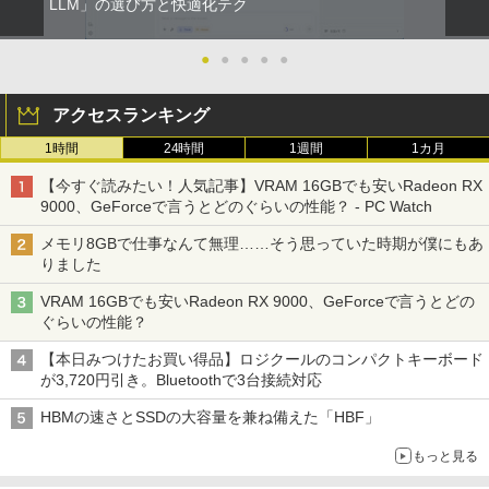
LLM」の選び方と快適化テク
●
●
●
●
●
アクセスランキング
1時間
24時間
1週間
1カ月
【今すぐ読みたい！人気記事】VRAM 16GBでも安いRadeon RX
9000、GeForceで言うとどのぐらいの性能？ - PC Watch
メモリ8GBで仕事なんて無理……そう思っていた時期が僕にもあ
りました
VRAM 16GBでも安いRadeon RX 9000、GeForceで言うとどの
ぐらいの性能？
【本日みつけたお買い得品】ロジクールのコンパクトキーボード
が3,720円引き。Bluetoothで3台接続対応
HBMの速さとSSDの大容量を兼ね備えた「HBF」
もっと見る