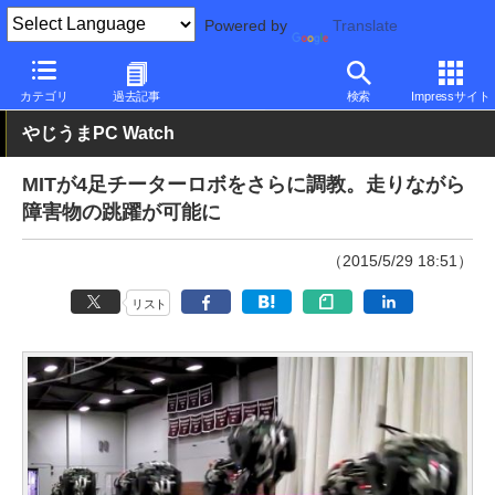
Powered by
Translate
PC Watch
市場
動向
その他
カテゴリ
過去記事
検索
Impressサイト
やじうまPC Watch
MITが4足チーターロボをさらに調教。走りながら
障害物の跳躍が可能に
（2015/5/29 18:51）
リスト