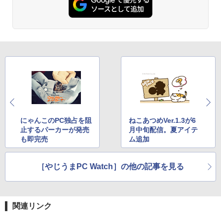
￥250
￥1,112
￥770
￥139,500
40
￥12,980
￥13,980
BRUCE WAYNE feat. Flo Milli, ATL Jacob
by Amazon 天然水 ラベルレス 500ml ×24本
異世界居酒屋「のぶ」(22) (角川コミックス・
[Explicit]
富士山の天然水 バナジウム含有 水 ミネラル
エース)
ウォーター ペットボトル 静岡県産 500ミリリ
ットル (Smart Basic)
￥250
￥832
￥1,380
見知らぬ糸
ONE PIECE モノクロ版 115 (ジャンプコミッ
クスDIGITAL)
by Amazon 天然水ラベルレス 2L×9本
￥250
にゃんこのPC独占を阻
ねこあつめVer.1.3が6
￥594
￥1,117
止するパーカーが発売
月中旬配信。夏アイテ
も即完売
ム追加
On My Road (Stadium ver.)
HUNTER×HUNTER モノクロ版 39 (ジャンプ
［やじうまPC Watch］の他の記事を見る
コミックスDIGITAL)
by Amazon 炭酸水 ラベルレス 500ml ×24本
強炭酸水 ペットボトル 500ミリリットル (Sm
￥250
art Basic)
￥572
￥1,625
関連リンク