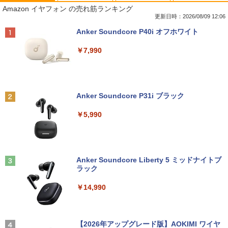
【★最大100%ポイント】【大特価!訳あ
R309-Apple Mac mini A1347 1点 MacO
【楽天1位 10.5/11インチ 小型 軽量】モ
[新品]文豪ストレイドッグス (1-28巻 最
1
1
1
1
Amazon イヤフォン の売れ筋ランキング
り!】富士通 LIFEBOOK A576/第6世代 C
S Catalina 10.15.7/CPU Core i5-4260U/
バイルモニター 10.5インチ 11インチ フ
新刊) 全巻セット
ore i3/メモリ:4GB/SSD:128GB/15.6型液
メモリ 4GB/SATA 500GB intel HD Grap
ルHD 1080P 100%sRGB 400cd/m? 光沢
更新日時：2026/08/09 12:06
晶/USB 3.0/VGA/HDMI/DVD/Office/中古
hics 5000 1536MB グラフィックス搭載
IPS パネル 色鮮やか 265g 超軽量 Type-
￥22,264
Anker Soundcore P40i オフホワイト
パソコン ノートパソコン Windows11 W
★送料無料【中古動作品】
C対応 miniHDMI モニター 持ち運び サブ
indows10
ディスプレイ ミニPC対応 3年保証 EVICI
￥7,990
V
￥6,480
￥8,999
￥10,999
タッチペンで音が聞ける！ はじめてずか
2
ん1000 英語つき はじめて図鑑1000 はじ
めてのずかん こども 子ども 0歳 1歳 2歳
中古パソコン | NEC | Mate MRL36L-5 |
2
Anker Soundcore P31i ブラック
3歳 4歳 小学館 タッチペン 図鑑 ずかん
【マラソンP5倍/10%オフクーポン】中古
Windows11 | デスクトップ | 一年保証 |
2
はじめて 英語 プレゼント クリスマス お
ノートパソコン Windows11 Pro Office
第9世代 | Core i3 9100 3.6(〜最大4.2)G
【P最大31.5%還元！】Minifire モニター
2
￥5,990
祝い 知育玩具 英語教育
付き Panasonic Let's note CF-NX3 第4
Hz | MEM:8GB | SSD:256GB(新品) | DV
24インチ IPS 内蔵スピーカーディスプレ
世代 Core i5 メモリ8GB 高速SSD256GB
Dマルチ | Win11Pro64bit
イ100Hz FHD 1080P VGA ブルーライト
12.1インチ Bluetoot WEBカメラ Wi-Fi
軽減 フリッカーフリー VESA対応 フレー
￥5,478
HDMI 初期設定済み 送料無料 90日保証
ムレス HDMI1.4／DP／VGAコントラス
￥15,000
ト1000:1 チルト調節可 ビジネス用 【送
料無料】pcモニター (ケーブル付）
Anker Soundcore Liberty 5 ミッドナイトブ
￥9,800
ラック
[11月中旬より発送予定][新品]角川まんが
3
￥10,980
学習シリーズ 日本の歴史 5大特典つき全
【エントリーでポイント100％還元のチ
3
￥14,990
16巻+別巻5冊セット[入荷予約]
ャンス】GMKtec G5S ミニpc 【Intel N
中古パソコン | Lenovo | ThinkPad L57
5095 DDR5 8GB 128GB SSD】mini pc
3
0 | Windows11 | ノートPC | 一年保証 |
Windows11 Pro 超軽量 4コア/4スレッド
￥23,760
第7世代 | Core i5 7200U 2.5(～最大3.1)
2.9GHz ミニパソコン M.2 2242 SATA WI
【お買い物マラソ開催中！P最大31.5%還
3
GHz | MEM:8GB | HDD:500GB | DVDマ
FI6 Bluetooth5.2 4K 2画面出力 デスク
元】5年保証/Type-C/100Hz 24インチ モ
【2026年アップグレード版】AOKIMI ワイヤ