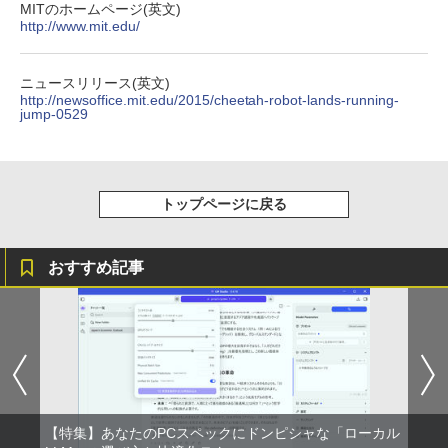
On My Road (Stadium ver.)
スーパーの裏でヤニ吸うふたり 9巻 (デジタル
MITのホームページ(英文)
版ビッグガンガンコミックス)
コカ・コーラ やかんの麦茶 from 爽健美茶 ラ
http://www.mit.edu/
ベルレス 650mlPET×24本
￥250
￥810
￥2,009
ニュースリリース(英文)
http://newsoffice.mit.edu/2015/cheetah-robot-lands-running-
jump-0529
トップページに戻る
おすすめ記事
【特集】あなたのPCスペックにドンピシャな「ローカル