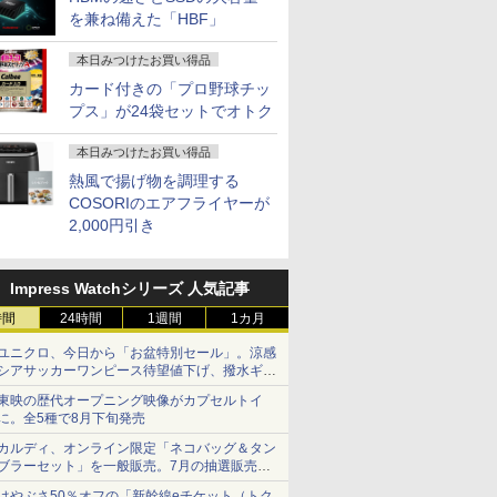
を兼ね備えた「HBF」
本日みつけたお買い得品
カード付きの「プロ野球チッ
プス」が24袋セットでオトク
本日みつけたお買い得品
熱風で揚げ物を調理する
COSORIのエアフライヤーが
2,000円引き
Impress Watchシリーズ 人気記事
時間
24時間
1週間
1カ月
ユニクロ、今日から「お盆特別セール」。涼感
シアサッカーワンピース待望値下げ、撥水ギア
ショーツは1990円に
東映の歴代オープニング映像がカプセルトイ
に。全5種で8月下旬発売
カルディ、オンライン限定「ネコバッグ＆タン
ブラーセット」を一般販売。7月の抽選販売の
当選無効分
はやぶさ50％オフの「新幹線eチケット（トク