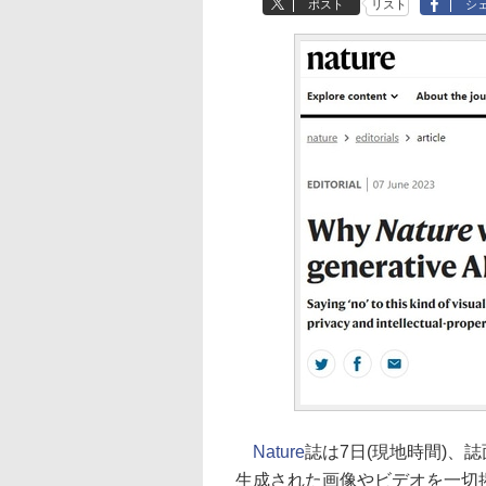
ポスト
リスト
シ
Nature
誌は7日(現地時間)、
生成された画像やビデオを一切掲