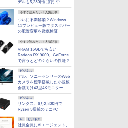
デルも5,280円に割引中
￥39,800
￥16,800
￥69,800
￥39,800
￥11,600
￥3,300
￥39,690
￥17,570
￥25,828
￥200,200
￥47,800
￥16,820
TB/15.6
-5650u/
indows11 Pro｜NVMe
代 Core i5 メモリ
ル セカンダリーディス
み ホワイト/ブラック/ブルー選択可
SSD512GB 15.6型
ア 非光沢 ディスプレイ
無料】
HD(1920x1080)解像度
アウトレット 返品 送料無
VJPG21 Co
ピーカー内
VMe式
｜DVD±RW｜Wi-Fi 6・
16GB 高速 SSD
プレイ スタンド＆スピ
FHD IPS液晶 Wi-Fi テ
パソコンモニター PC
ゲーミングモニター
クトップパソコン 中古パソ
世代 1235
ディスプレ
今すぐ読みたい！人気記事
 カメラ/
luetooth｜一体型デスク
256GB Windows11
ーカー付き ストレッチ
ンキー 軽量 初心者 学
モニター フルハイビジ
JN-Ei238G180F HDMI
トップパソコン デスクトッ
8GB SSD 2
モニター 
ffice付
｜中古PC 180日保証
Pro Microsoft Office
ドバースクリーン Mini
生 ビジネス
ョン 23.8インチ 液晶モ
DP 1ms(GTG/MPRT)
OFFICE付き
型 FHD 1,9
フルハイビ
ついに不満解消？Windows
【中古ノート
15.6型 フルHD テンキ
PC (ブラック, 10.1イン
ニター DT-JF アイリス
HDR sRGB:100%
WEBカメラ 
ンチ 液晶
11プレビュー版でタスクバー
古パソコン
ー Webカメラ Wi-Fi
チ)
オーヤマ *
PS5:120Hz接続【2年
HDMI Blu
イリスオーヤ
の配置変更を徹底検証
込送料無料
Bluetooth 中古PC 初
保証】PCモニター 液
Wi-Fi 整
* 安心延
即日発送
期設定済 整備済み品 送
晶モニター パソコンモ
中古パソコ
今すぐ読みたい！人気記事
料無料
ニター ジャパンネクス
Microsoft 
ト
H&B
VRAM 16GBでも安い
Radeon RX 9000、GeForce
で言うとどのぐらいの性能？
ビジネス
デル、ソニーセンサーのWeb
カメラを標準搭載した小規模
会議向け43型4Kモニター
ビジネス
リンクス、6万2,800円で
Ryzen 5搭載のミニPC
AI
ビジネス
社員全員にAIエージェント、