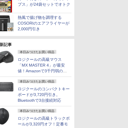
プス」が24袋セットでオトク
熱風で揚げ物を調理する
COSORIのエアフライヤーが
2,000円引き
新記事
本日みつけたお買い得品
ロジクールの高級マウス
「MX MASTER 4」が最安
値！Amazonで3千円弱の割
7
7
7
2
8
8
8
9
9
9
3
10
10
10
引
本日みつけたお買い得品
ロジクールのコンパクトキー
ボードが3,720円引き。
Bluetoothで3台接続対応
本日みつけたお買い得品
13.3イン
48,260円 8/2～10】
液晶ディス
習シリー
＼クーポンでお得!!／
10.1インチ タッチスク
九条の大罪（17） 【電
新品 一体型デスクトップパソコン 27
新品ノートパソコン
【3年保証】モニター
学校ER 子どもの急
★☆エイサー / Acer
【ECサイト限定】
ハイキュー！！ 全巻セ
【期間限定P15倍+最大10
MS Office
【公式限定
水道施設設
inkPad
・WEBカメラ・第10世代
アGWシ
史 全16
【中古・Aランク】
リーン IPS 1540x720
子書籍】[ 真鍋昌平 ]
型フルHD液晶 Windows11 Office付き
VETESA Intel Celeron
21.5インチ 23インチ
病・けが、そのときど
Chromebook 314
JAPANNEXT 23.8イン
ット(1-45巻) （ジャン
ン】 【3年保証】MouseCo
搭載｜中古
モニター 2
（2024年
ロジクールの高級トラックボ
e-20XJ /
SD256GB｜Office付き
ク
定番セット
DELL Latitude 3520
横長ミニモニター
第4世代 Core i7 メモリ16GB
Windows11 Office付
27インチ フルhd 高画
う考え、どう動くか [
CB314-1H-A14P【ノ
チ IPSパネル搭載
プコミックス） [ 古舘
【写真待】DAIV Z7 SSD1
コン Wind
ルhd 高画質
ールが3,320円オフ！定番モ
￥759
￥27,500
/ 高性能
lex 3280 AIO｜21.5型
2791]
ノートパソコン 第11世
USB-C HDMI ポータブ
SSD512GB USB3.0 超薄型 初期設定済
き メモリ16GB
質 100Hz VA ノングレ
関根一朗 ]
ートパソコン】【送料
180Hz対応 フル
春一 ]
リ64GB Core i7 Windows
Office付｜
ノングレア