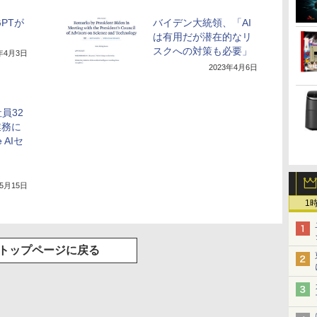
GPTが
バイデン大統領、「AI
は有用だが潜在的なリ
スクへの対策も必要」
3年4月3日
2023年4月6日
員32
業務に
 AIセ
、
年5月15日
1
トップページに戻る