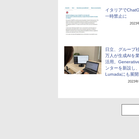
イタリアでChat
一時禁止に
202
日立、グループ社
万人が生成AIを
活用。Generative
ンターを新設し
Lumadaにも展開
2023