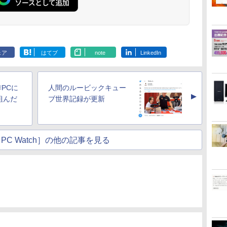
ェア
はてブ
note
LinkedIn
PCに
人間のルービックキュー
▲
組んだ
ブ世界記録が更新
PC Watch］の他の記事を見る