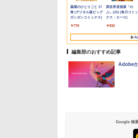
,690
,570
,828
￥200,200
￥47,800
￥16,820
￥19,800
￥50,800
￥8,990
￥5,180
￥14,999
￥11,999
￥69,
】
1920x1080)解像度
アウトレット 返品 送料無料 中古デス
VJPG21 Core i5 第12
ピーカー内蔵 3年保証
Windows11 Office付
IPSフルHD｜Windows11 Pro｜NVMe
ディスプレイ ゲーミン
【DVD×テンキー】富
/180Hz/165Hz/100H
み 
Anker Soundcore
BRUCE WAYNE feat.
by Amazon 天然水
薬屋のひとりごと 17
Anker Soundcore
BRUCE WAYNE feat
【Amazon.co.jp限
異世界居酒屋「の
ミングモニター
クトップパソコン 中古パソコン デスク
世代 1235U メモリ
ディスプレイ パソコン
｜スペック Core i5 第
SSD 256GB｜DVD±RW｜Wi-Fi 6・
グモニター デュアルデ
通 LIFEBOOK A577/
ゲーミングモニター
P40i オフホワイト
Flo Milli, ATL Jacob
ラベルレス 500ml
巻 (デジタル版ビッグ
P31i ブラック
Flo Milli, ATL Jacob
定】 い・ろ・は・す
ぶ」(22) (角川コミッ
Ei238G180F HDMI
トップパソコン デスクトップ PC
8GB SSD 256GB 13.3
モニター PCモニター
7世代 メモリ 8GB 大
5GHz対応｜Bluetooth｜一体型デスク
ィスプレイ スマホ
7世代 Core i5/メモ
1ms応答 pcモニター
[Explicit]
×24本 富士山の天然
ガンガンコミックス)
[Explicit]
2L PET ラベルレス
クス・エース)
1ms(GTG/MPRT)
OFFICE付き
型 FHD 1,920×1,080
フルハイビジョン 21イ
容量 HDD 500GB テ
トップパソコン｜中古PC 180日保証
Android iPhone iPad
リ:4GB/8GB/16GB/SS
パソコン モニター 
￥7,990
￥5,990
水 バナジウム含有 水
×8本
 sRGB:100%
WEBカメラ Type-C
ンチ 液晶モニター ア
ンキー DVDドライブ
1年保証 日本語説明書
fi/15.6
沢 スピーカー内蔵
￥250
￥1,380
￥770
￥250
￥1,112
￥832
ミネラルウォーター
5:120Hz接続【2年
HDMI Bluetooth 無線
イリスオーヤマ DT-JF
搭載 CD DVD 再生可
送料無料
型/Office/HDMI/USB3.
HDR/Freesync/VES
ペットボトル 静岡県
】PCモニター 液
Wi-Fi 整備済み 中古PC
* 安心延長保証対象
｜中古パソコン 中古
中古PC 中古ノートパ
cocopar HG-238
A
産 500ミリリットル
ニター パソコンモ
中古パソコン
ノートパソコン 中古
コ
(Smart Basic)
ー ジャパンネクス
Microsoft Office 2024
PC オフィス搭載
ン/Windows11/Wind
編集部のおすすめ記事
H&B
Adobe
Google