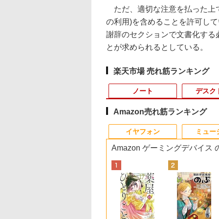
ただ、適切な注意を払った上で、
の利用)を含めることを許可して
謝辞のセクションで文書化する
とが求められるとしている。
楽天市場 売れ筋ランキング
ノート
デスク
Amazon売れ筋ランキング
3
10
10
10
1
1
1
1
2
2
2
2
イヤフォン
ミュー
Amazon ゲーミングデバイス
7
エイサー / Acer
Cサイト限定】
キュー！！ 全巻セ
【期間限定P15倍+最大10%OFFクーポ
MS Office 2024 H&B
【公式限定2年保証】
水道施設設計指針
レビュー投稿 5年保証
【クーポン使用で48,260円 8/2～10】
モバイルモニター ミラ
2026年8月発売 予約
【★最大100%ポイン
【楽天1位常連・超80
まほうのにこにこお
新品
付き
omebook 314
ANNEXT 23.8イン
(1-45巻) （ジャン
ン】 【3年保証】MouseComputer
搭載｜中古ノートパソ
モニター 23インチ フ
（2024年版）
｜MS Office 2024
タッチパネル・WEBカメラ・第10世代
ーリング 高画質 10.1イ
mini ミニ 2026年9月号
ト】【新生活応援・
冠獲得】黒/白 モニ
つ [ まいのおやつ ]
型フル
14-1H-A14P【ノ
IPSパネル搭載
ミックス） [ 古舘
【写真待】DAIV Z7 SSD1024GB メモ
コン Windows11
ルhd 高画質 100Hz VA
H&B 搭載｜中古 ノー
i5・16GB・SSD256GB｜Office付き
ンチ IPS液晶 小型 LED
ミルク M!LK MILK
2026】
21.5 / 23.8 / 24.5 / 2
第4世
￥27,500
￥1,650
定済
パソコン】【送料
0Hz対応 フル
]
リ64GB Core i7 Windows 11 Pro 中古
Office付｜VAIO
ノングレア 非光沢 ス
トパソコン
｜DELL OptiPlex 3280 AIO｜21.5型
バックライト モバイル
【Office2019H&B】
240Hz/200Hz
SSD