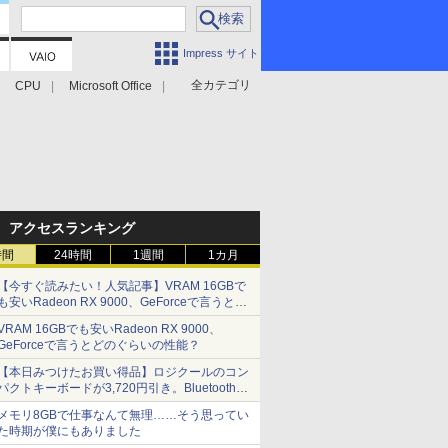
Impress サイト
全カテゴリ
CPU
Microsoft Office
アクセスランキング
時間
24時間
1週間
1カ月
【今すぐ読みたい！人気記事】VRAM 16GBで
も安いRadeon RX 9000、GeForceで言うとど
のぐらいの性能？ - PC Watch
VRAM 16GBでも安いRadeon RX 9000、
GeForceで言うとどのぐらいの性能？
【本日みつけたお買い得品】ロジクールのコン
パクトキーボードが3,720円引き。Bluetoothで3
台接続対応
メモリ8GBで仕事なんて無理……そう思ってい
た時期が僕にもありました