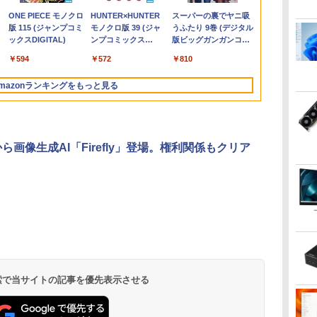
800
￥24,999
￥12,280
￥1,375
￥10,980
￥5,478
￥30,999
￥200,200
￥31,800
￥13,980
￥2,200
￥34,990
￥50,800
￥16,300
￥23,760
士
z
ホワイト/ブラック/ブルー選択可
モ
型/1920×1080/3辺フレ
FHD 1080P VGA ブル
辞典編集部
ッテリー良好 DVDマ
アウトレット 返品 送料無料 中古デス
リ:8GB/16GB/32GB/SSD:256GB/512GB/1
HD(1920×1080) /ワイ
AMD Ryzen 5
IPSフルHD｜W
【RNH】
.
Anker Soundcore
On My Road
by Amazon 天然水
ONE PIECE モノクロ
【2026年アップグレ
On My Road
by Amazon 炭酸水
HUNTER×HUNTER
Xiaomi シャオミ
BUGS LIFE
【Amazon.co.jp限
スーパーの裏でヤニ吸
第
リ:8GB/16GB/SSD:256GB/512GB/1TB/15.6
ームレス]
ーライト軽減 フリッカ
ルチ 初心者向け 大画
クトップパソコン 中古パソコン デスク
型/Webカメラ/WIFI/無
ド］ ブラック KH-
16GB/ 爆速N
SSD 256GB
Liberty 5 ミッドナイ
(Stadium ver.)
ラベルレス 2L×9本
版 115 (ジャンプコミ
ード版】AOKIMI ワ
(Stadium ver.)
ラベルレス 500ml
モノクロ版 39 (ジャ
REDMI Buds 8 Lite ワ
定】 伊藤園 磨かれ
うふたり 9巻 (デジタル
型 液晶/Wi-fi/DVD/USB
ーフリー VESA対応 フ
面 ビジネス 仕事 訳あ
トップパソコン デスクトップ PC
線
A221DB
256GB-SSD/
5GHz対応｜B
￥250
トブラック
ックスDIGITAL)
イヤレスイヤホン
×24本 強炭酸水 ペッ
ンプコミックス
イヤレスイヤホン
て、澄みきった日本の
版ビッグガンガンコミ
D:128GB/256GB/512GB/1TB/Wi-
非光
3.0/Office/中古パソコ
レームレス HDMI1.4／
り Windows11 Pro
OFFICE付き
LAN/Bluetooth/HDMI/USB
無線Wi-Fi6/ O
トップパソコン
￥250
￥1,117
￥250
bluetooth イヤホン
トボトル 500ミリリ
DIGITAL)
Bluetooth 5.4 ノイズ
水 2L 8本 ラベルレス [
ックス)
ン/中古ノートパソコン/
DP／VGAコントラス
NEC VersaPro
Type-C/中古 パソコン
き/ Win11
￥14,990
￥594
￥1,964
￥1,625
￥572
￥3,480
￥998
￥810
V12 小型軽量 ブルー
ットル (Smart
キャンセリング ANC
ケース ] [ 水 ] [ ペット
0/
A
中古ノート
ト1000:1 チルト調節可
VKT16XZG4 Core i5
中古PC 中古ノートパソ
パソコン 中
トゥースHi-Fi 最大
Basic)
36時間再生
ボトル ] [ 箱買い ] [ ス
ソ
PC/Windows11
ビジネス用 【送料無
8GB 15.6インチ 中古
コン Windows11
中古PC】税
mazonランキングをもっと見る
36時間再生 ぶるーと
トック ] [ 水分補給 ]
料】pcモニター (ケー
パソコン ノートパソ
あす楽対応 
ゅーす コードレス
ows10
ブル付）
コン
ENCノイズキャンセ
リング 自動ペアリン
グ Type-C充電 マイ
から画像生成AI「Firefly」登場。権利関係もクリア
ク付き 防水 タッチ式
音量調整 スポーツ/通
勤/通学/WEB会議(ホ
ワイト)
 検索で当サイトの記事を優先表示させる