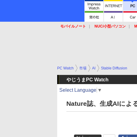
モバイルノート
NUC/小型パソコン
M
SSD
キーボード
マウス
PC Watch
市場
AI
Stable Diffusion
やじうまPC Watch
Select Language
▼
Nature誌、生成AI