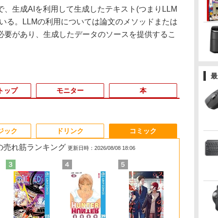
生成AIを利用して生成したテキスト(つまりLLM
いる。LLMの利用については論文のメソッドまたは
必要があり、生成したデータのソースを提供するこ
最
トップ
モニター
本
3
3
3
4
4
4
3
5
5
5
6
1
6
6
ジック
ドリンク
コミック
 の売れ筋ランキング
更新日時：2026/08/08 18:06
0
や
 一体型デスクトップパソコン 27
【★最大100%ポイン
液晶ディスプレイ ア
ちいかわ なんか小さ
【P最大31.5%還元！】
【3千円以上送料無
【週末限定999円
【期間限定P15倍+最大10%OFFクーポ
【★最大100%ポイン
IOデータ 3辺フレー
【特典】GIANNA
良品 フルHD 
【クーポン使用で
BenQ 27型
角川まんが学
ター
HD液晶 Windows11 Office付き
ト】【第4世代 Corei7】
イ・オー・データ DI-
くてかわいいやつ（8）
Minifire モニター24イ
料】タッチペンで音が
OFF！】 中古ノート
ン】 【3年保証】MouseComputer
ト】Lenovo ThinkPad
ムレス＆広視野角ADS
HOMMES ISSUE05
チ Lenovo Th
タッチパネル
プレイ アイケ
ズ 日本の歴
7型
代 Core i7 メモリ16GB
富士通
A221DB [ワイド液晶デ
【電子書籍】[ ナガノ ]
ンチ IPS 内蔵スピーカ
聞ける!はじめてずかん
パソコン 中古パソコ
【写真待】DAIV Z7 SSD1024GB メモ
L580/L590/第8世代
パネル液晶ディスプレ
cover 山中柔太朗(B4
X13 Gen2 Typ
i5・16GB・S
リーズ ブラッ
巻+別巻5冊
512GB USB3.0 超薄型 初期設定済
LIFEBOOK/Core i7/メ
ィスプレイ 21.5
ーディスプレイ100Hz
1000 英語つき／小学館
ン 中古 Office付き バ
リ64GB Core i7 Windows 11 Pro 中古
Core i5 /メモ
イ ［21.5型 /フル
サイズ両面ピンナップ)
Windows11
｜DELL OptiP
GW2791 [GW
[ 山本 博文 ]