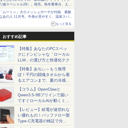
だ値スペシャル28）」発売。秋冬乗車分、えき
ねっと限定
「ムーミン」大小メッシュポーチが付録、素敵
なあの人 11月号。中身が見やすく、温泉スパに
も使える
もっと見る
おすすめ記事
【特集】あなたのPCスペッ
クにドンピシャな「ローカル
LLM」の選び方と快適化テク
【特集】あぢぃ～もう無理
ぽ！千円の闘魂タオルから着
るエアコンまで、夏の冷感グ
ッズ一挙紹介
【コラム】OpenClawと
Qwen3.5-9Bプリインで届い
てすぐローカルAIが動くミニ
PC「SER9 Pro」
【レビュー】給電が途切れな
い優れもの！バッファロー製
Type-C充電器の検証で分か
ったこと