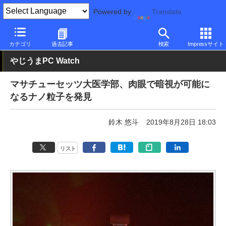
Powered by
Translate
PC Watch
市場
技術
その他
カテゴリ
過去記事
検索
Impressサイト
やじうまPC Watch
マサチューセッツ大医学部、肉眼で暗視が可能に
なるナノ粒子を発見
鈴木 悠斗
2019年8月28日 18:03
リスト