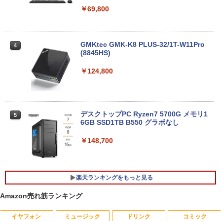
￥16,500
￥69,800
DELL Latitude 3500 Core i5 8265U 1.6
4
GHz/8GB/256GB(SSD)/15.6W/FWXGA
GMKtec GMK-K8 PLUS-32/1T-W11Pro
4
(1366x768)/Win11 画面キズあり【中
(8845HS)
古】【20260611】
￥124,800
￥16,500
デスクトップPC Ryzen7 5700G メモリ1
HP / ノートPC / HP ENVY x360 Convert
5
5
6GB SSD1TB B550 グラボなし
ible 15-cp0xxx / AMD Ryzen 5 / グラフ
ィックボード Advanced Micro Device
s, Inc. [AMD/ATI] Raven Ridge [Radeo
￥148,700
n Vega Series / Radeon Vega Mobile S
eries] 1GB / メモリ 8GB【中古品】
￥17,963
楽天ランキングをもっと見る
Amazon売れ筋ランキング
イヤフォン
ミュージック
ドリンク
コミック