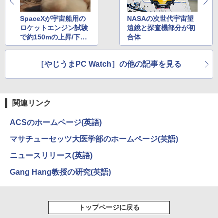
レスイヤホン bluetooth イヤホン V12 小型
コミックスDIGITAL)
by Amazon 天然水ラベルレス 2L×9本
巻セット
軽量 ブルートゥースHi-Fi 最大36時間再生 ぶ
￥250
SpaceXが宇宙船用の
NASAの次世代宇宙望
るーとゅーす コードレス ENCノイズキャン
￥572
￥1,117
￥9,653
ロケットエンジン試験
遠鏡と探査機部分が初
セリング 自動ペアリング Type-C充電 マイク
で約150mの上昇/下降
合体
付き 防水 タッチ式音量調整 スポーツ/通勤/通
学/WEB会議(ホワイト)
に成功
BUGS LIFE
スーパーの裏でヤニ吸うふたり 9巻 (デジタル
[9月上旬より発送予定][新品]ちいかわ な
5
［やじうまPC Watch］の他の記事を見る
￥1,964
版ビッグガンガンコミックス)
コカ・コーラ やかんの麦茶 from 爽健美茶 ラ
んか小さくてかわいいやつ (1-8巻 最新
ベルレス 650mlPET×24本
￥250
刊) 全巻セット [入荷予約]
￥810
Xiaomi シャオミ REDMI Buds 8 Lite ワイヤ
￥2,009
￥9,900
レスイヤホン Bluetooth 5.4 ノイズキャンセ
関連リンク
リング ANC 36時間再生
ACSのホームページ(英語)
￥2,980
マサチューセッツ大医学部のホームページ(英語)
ニュースリリース(英語)
Gang Hang教授の研究(英語)
トップページに戻る