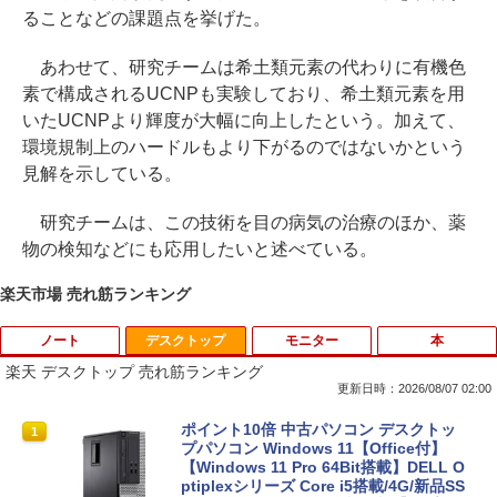
ることなどの課題点を挙げた。
あわせて、研究チームは希土類元素の代わりに有機色
素で構成されるUCNPも実験しており、希土類元素を用
いたUCNPより輝度が大幅に向上したという。加えて、
環境規制上のハードルもより下がるのではないかという
見解を示している。
研究チームは、この技術を目の病気の治療のほか、薬
物の検知などにも応用したいと述べている。
楽天市場 売れ筋ランキング
ノート
デスクトップ
モニター
本
楽天 デスクトップ 売れ筋ランキング
更新日時：2026/08/07 02:00
価格重視訳あり ノートパソコン Office付
ポイント10倍 中古パソコン デスクトッ
1
1
き 店長おまかせ 東芝 富士通 NEC DELL
プパソコン Windows 11【Office付】
HP等 Celeron 初めてパソコンを使う方
【Windows 11 Pro 64Bit搭載】DELL O
や初心者向け メモリ4GB HDD320GBま
ptiplexシリーズ Core i5搭載/4G/新品SS