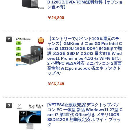
たはSSD128GB Windows11/10 OS選択
D 120GB/DVD-ROM/送料無料【オプショ
可 WiFi オフィス付き ノートPC 1ヶ月保
ン色々有】
証 中古パソコン 中古ノートパソコン【中
古】
￥24,800
￥7,800
【エントリーでポイント100％還元のチ
2
ャンス】GMKtec ミニpc G3 Pro Intel C
【エントリーでポイント10倍】 【Dラン
ore i3 10110U 16GB DDR4 64GBまで増
2
ク 訳あり】中古 ノートパソコン Lenovo
設 512GB SSD M.2 2242 最大8TB Wind
ThinkPad X390 第8世代 Core i5 8265U
ows11 Pro mini pc 4.1GHz WIFI6 BT5.
メモリ8GB SSD 256GB PCIe Win11 Pro
2 小型PC VESA対応 ミニパソコン 2画面
13.3インチ フルHD WWAN LTE Webカ
高性能 みにpc nucbox 省エネ デスクト
メラ 指紋認証 顔認証 レノボ
ップPC
￥14,800
￥66,248
DELL Latitude 5590 Core i5 8250U 1.6
[VETESA正規販売店]デスクトップパソ
3
3
GHz/8GB/256GB(SSD)/15.6W/FWXGA
コン PC 一体型 新品 Windows11 27型 C
(1366x768)/Win11 画面シミあり【中
ore i7 第4世代 Office付き メモリ16GB
古】【20260709】
SSD512GB 初期設定済 ホワイト ブラッ
ク