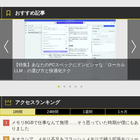
おすすめ記事
【特集】あなたのPCスペックにドンピシャな「ローカル
LLM」の選び方と快適化テク
●
●
●
●
●
アクセスランキング
1時間
24時間
1週間
1カ月
メモリ8GBで仕事なんて無理……そう思っていた時期が僕にもあ
りました
キオクシア、メモリ不足をフラッシュメモリで補う拡張モジュー