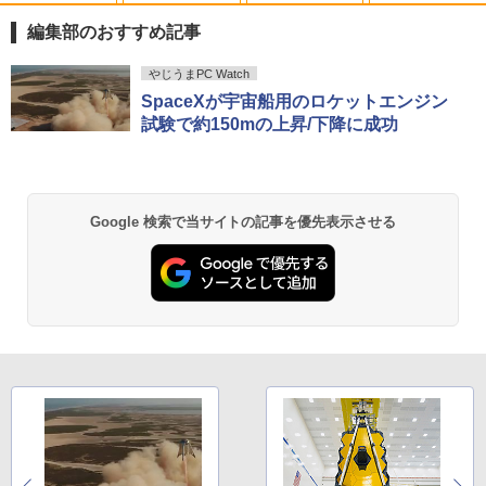
Aランクパーティを離脱した俺は、元教
1
え子たちと迷宮深部を目指す。（13）
編集部のおすすめ記事
【電子書籍】[ ユーリ ]
Anker Soundcore P40i オフホワイト
BRUCE WAYNE feat. Flo Milli, ATL Jacob
【Amazon.co.jp限定】 い・ろ・は・す 2L P
薬屋のひとりごと 17巻 (デジタル版ビッグガ
やじうまPC Watch
￥792
[Explicit]
ET ラベルレス ×8本
ンガンコミックス)
SpaceXが宇宙船用のロケットエンジン
￥7,990
試験で約150mの上昇/下降に成功
￥250
￥1,112
￥770
異世界ウォーキング（14） 【電子書籍】
2
[ あるくひと ]
Anker Soundcore P31i ブラック
BRUCE WAYNE feat. Flo Milli, ATL Jacob
by Amazon 天然水 ラベルレス 500ml ×24本
異世界居酒屋「のぶ」(22) (角川コミックス・
￥792
Google 検索で当サイトの記事を優先表示させる
[Explicit]
富士山の天然水 バナジウム含有 水 ミネラル
エース)
ウォーター ペットボトル 静岡県産 500ミリリ
￥5,990
ットル (Smart Basic)
￥250
￥832
￥1,380
【漫画全巻セット】【中古】遊戯王［文
3
庫版］ ＜1〜22巻完結＞ 高橋和希
Anker Soundcore Liberty 5 ミッドナイトブ
On My Road (Stadium ver.)
ONE PIECE モノクロ版 115 (ジャンプコミッ
ラック
クスDIGITAL)
by Amazon 炭酸水 ラベルレス 500ml ×24本
￥9,030
強炭酸水 ペットボトル 500ミリリットル (Sm
￥250
art Basic)
￥14,990
￥594
￥1,625
【中古】DRAGON BALL（ドラゴンボー
4
ル） （完全版） 全34巻完結（ジャンプ
【2026年アップグレード版】AOKIMI ワイヤ
On My Road (Stadium ver.)
HUNTER×HUNTER モノクロ版 39 (ジャンプ
コミックスデラックス） （コミック） 全