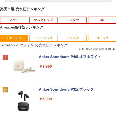
楽天市場 売れ筋ランキング
ノート
デスクトップ
モニター
本
Amazon売れ筋ランキング
イヤフォン
ミュージック
ドリンク
コミック
【ノートPC用】【あんしん3ヶ月に延長
中古パソコン | NEC | Mate MKM28L-3 |
NEC AS223WM 液晶モニター 21.5イン
宇宙兄弟（46） 【電子書籍】[ 小山宙哉
1
1
1
1
Amazon イヤフォン の売れ筋ランキング
保証】通常付属している30日の保証期間
Windows11 | デスクトップ | 一年保証 |
チワイド 白 ホワイト 1920×1080 （フル
]
が3ヶ月に延長されます。【単品購入・併
第8世代 | Core i5 8400 2.8(〜最大4.0)G
HD）TN 白色LEDバックライト ミニ D-s
更新日時：2026/08/09 18:06
用不可※レビューキャンペーンは除く /
Hz | MEM:8GB | SSD:256GB | DVDマル
ub VGA HDMI ディスプレイ PS4 switch
￥1,131
Anker Soundcore P40i オフホワイト
ノートパソコン専用】
チ | 無線LAN:なし | Win11Pro64bit
対応 スイッチ 【中古】
￥7,990
￥1,000
￥12,000
￥5,200
DVD付 学研まんが NEW日本の歴史
2
4大特典付き全14巻セット [ 大石 学 ]
【期間限定★新品無線マウス付】中古ノ
HP ProDesk 400 G6 DM 【Core i5 1050
中古モニター | 液晶ディスプレイ | PHILI
2
2
2
Anker Soundcore P31i ブラック
ートパソコン Windows11 Office2019搭
0T/メモリ16GB(DDR4)/SSD256GB(M.2
PS | 243V5QHABA/11 | 23.6インチワイ
￥21,560
載 15.6型 テンキー付き Celeron 第8世代
NVMe)/Win11Pro-64bit】【中古/送料無
ド 1920×1080(フルHD) | LEDバックライ
￥5,990
Core i3 Core i5 メモリ4GB/16GB SSD1
料】※沖縄・離島を除く
ト | スピーカー内蔵 | 3系統入力(VGA・D
28GB～1TB Webカメラ DVD 無線LAN
VI-D・HDMI) | VGAケーブル・電源ケー
店長おまかせPC 初期設定済 送料無料
ブル付属【30日保証】
￥32,980
オレンジページ 2026 10/17号増刊＜グレ
3
【中古】
ー＞ [雑誌]