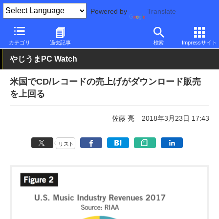
Powered by
Translate
PC Watch
市場
動向
その他
カテゴリ
過去記事
検索
Impressサイト
やじうまPC Watch
米国でCD/レコードの売上げがダウンロード販売
を上回る
佐藤 亮
2018年3月23日 17:43
リスト