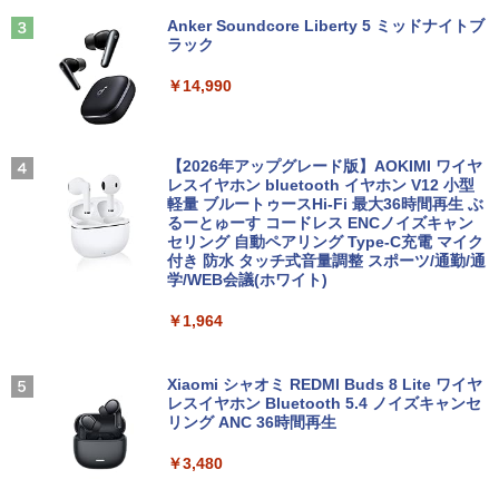
￥5,980
Anker Soundcore Liberty 5 ミッドナイトブ
￥9,999
￥1,689
ラック
【正規永久版Office付き】ミニpc 【Intel
3
N5095 LPDDR4X 16GB 256GB SSD】m
￥14,990
ini pc Windows11 Pro 超軽量 4コア/4ス
【ポイント最大28倍】 lenovo モニター
3
超得1,000円OFF｜新生活応援 豪華特典
レッド 2.9GHz ミニパソコン 静音 M.2 2
L22-4e 21.5インチ ワイド フルHD 1920
3
付き｜最新OS対応 第8世代｜最大180日
242 SATA WIFI6 Bluetooth5.2 4K HDMI
×1080 IPS 4ms 250nit リフレッシュレー
ハヤブサ消防団 森へつづく道 [ 池井戸 潤
4
保証｜Core i3 第8世代｜中古ノートパソ
2画面出力 デスクトップPC みにpc 省エ
ト 100Hz HDMI VGA D-Sub チルト VES
]
コン Windows11 office付き｜中古ノー
ネ オフィス高速起動 省電力 静音設計
A規格 67D5KAC6JP レノボ ディスプレ
【2026年アップグレード版】AOKIMI ワイヤ
トパソコン 15.6 テンキー付き｜ノートパ
イ 液晶モニター 【展示品特価】
レスイヤホン bluetooth イヤホン V12 小型
￥2,200
ソコン Microsoft Office付き｜ノートパ
軽量 ブルートゥースHi-Fi 最大36時間再生 ぶ
￥49,800
ソコンWindows11 第8世代
るーとゅーす コードレス ENCノイズキャン
￥8,980
セリング 自動ペアリング Type-C充電 マイク
付き 防水 タッチ式音量調整 スポーツ/通勤/通
￥19,800
学/WEB会議(ホワイト)
【★最大100%ポイント】【Win11正式対
4
角川まんが学習シリーズ 日本の歴史
5
応】Dell OptiPlex 3070 SFF/第9世代 Co
【お買い物マラソ開催中！P最大31.5%還
4
全16巻+別巻5冊定番セット [ 山本 博文
￥1,964
re i5/メモリ:8GB/16GB/32GB/SSD:256
元】五年保証 白 モバイルモニター 15.6
]
【今だけ】全品ポイント10倍 お買い物マ
GB/512GB/1TB/USB 3.1/DP/HDMI/Wi-fi/
インチ FHD 1920×1080 1080P Fast IPS
4
ラソン★8/4～8/11★中古パソコン ノー
2画面出力/Windows11/Windows10/Offi
パネル PU保護カバー付き 非光沢 1200:1
￥23,760
トPC NEC VersaPro VX-4 PC-VKT16XZ
ce/中古 デスクトップ デスクトップPC
高コントラスト 超軽量 640g スピーカー
Xiaomi シャオミ REDMI Buds 8 Lite ワイヤ
G4 Core i5 8250U メモリ8GB / 16GB 中
内蔵 Type-C/HDMI 接続 PS5/Switch/PC/
レスイヤホン Bluetooth 5.4 ノイズキャンセ
古SSD 2.5インチ128GB / 256GB / 512G
スマホ対応 MFP156T1F
リング ANC 36時間再生
￥37,800
B Windows11 Pro 64bit【送料無料】
【1年保証】
￥8,999
￥3,480
￥17,800