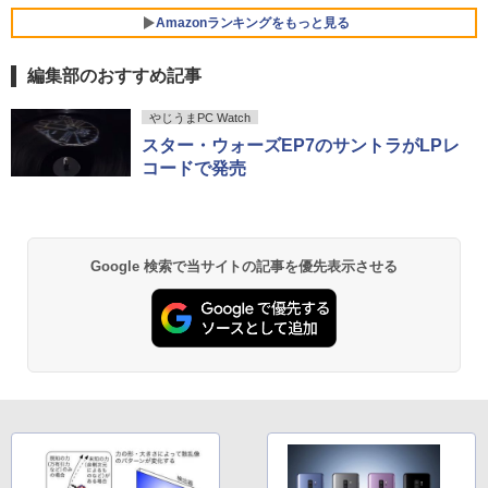
NEC Mate ML-D 単体 Windows11 64bit
5
HDMI Core i5 12400 メモリー16GB 高
Amazonランキングをもっと見る
速SSD256GB+HDD500GB DVDマルチ
【楽天1位!1,600円OFFクーポン 8/4 20:
5
デスクトップパソコン【中古】【30日保
00-8/11 01:59】Xiaomi Monitor A24i 20
編集部のおすすめ記事
【1500円OFFクーポン】【テンキー&Wi
証】20007027
26 ディスプレイ 1080P 23.8インチ 144
5
-Fi】ノートパソコン 15.6インチ SSD128
Hzリフレッシュレート sRGB99% 1670
BRUCE WAYNE feat. Flo Milli, ATL Jacob
【Amazon.co.jp限定】 い・ろ・は・す 2L P
薬屋のひとりごと 17巻 (デジタル版ビッグガ
GB メモリ8GB Core i3 第8世代 Micros
万色 300nits ΔE＜1 低ブルーライト 大
￥59,800
やじうまPC Watch
[Explicit]
ET ラベルレス ×8本
ンガンコミックス)
oft Office付き Windows11 Lenovo Thi
画面 TÜV認証 目にやさしい 調整可能な
スター・ウォーズEP7のサントラがLPレ
nkpad L580 中古ノートパソコン PC パ
スタンド VESA
コードで発売
ソコン 中古ノートPC 中古PC SSD1TB
￥250
￥1,112
￥770
メモリ16GB 中古パソコン レノボ
￥12,580
￥21,800
BRUCE WAYNE feat. Flo Milli, ATL Jacob
by Amazon 天然水 ラベルレス 500ml ×24本
異世界居酒屋「のぶ」(22) (角川コミックス・
Google 検索で当サイトの記事を優先表示させる
[Explicit]
富士山の天然水 バナジウム含有 水 ミネラル
エース)
ウォーター ペットボトル 静岡県産 500ミリリ
ットル (Smart Basic)
￥250
￥832
￥1,380
見知らぬ糸
ONE PIECE モノクロ版 115 (ジャンプコミッ
クスDIGITAL)
by Amazon 炭酸水 ラベルレス 500ml ×24本
強炭酸水 ペットボトル 500ミリリットル (Sm
￥250
art Basic)
￥594
￥1,625