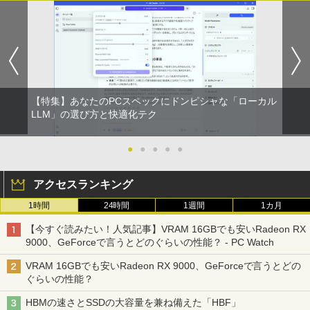
【特集】あなたのPCスペックにドンピシャな「ローカル
LLM」の選び方と快適化テク
●
●
●
●
●
アクセスランキング
1時間
24時間
1週間
1カ月
【今すぐ読みたい！人気記事】VRAM 16GBでも安いRadeon RX
9000、GeForceで言うとどのぐらいの性能？ - PC Watch
VRAM 16GBでも安いRadeon RX 9000、GeForceで言うとどの
ぐらいの性能？
HBMの速さとSSDの大容量を兼ね備えた「HBF」