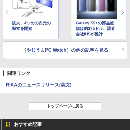
On My Road (Stadium ver.)
HUNTER×HUNTER モノクロ版 39 (ジャンプ
コミックスDIGITAL)
by Amazon 天然水ラベルレス 2L×9本
￥250
阪大、4つめの次元の
Galaxy S9+の部品総
￥572
￥1,117
探索を開始
額は約375ドル。調査
会社IHSが推計
On My Road (Stadium ver.)
スーパーの裏でヤニ吸うふたり 9巻 (デジタル
［やじうまPC Watch］の他の記事を見る
版ビッグガンガンコミックス)
【Amazon.co.jp限定】 伊藤園 磨かれて、澄
みきった日本の水 2L 8本 ラベルレス [ ケース
￥250
] [ 水 ] [ ペットボトル ] [ 箱買い ] [ ストック
￥810
] [ 水分補給 ]
関連リンク
￥998
RIAAのニュースリリース(英文)
トップページに戻る
おすすめ記事